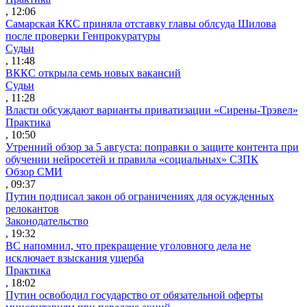
, 12:06
Самарская ККС приняла отставку главы облсуда Шилова
после проверки Генпрокуратуры
Судьи
, 11:48
ВККС открыла семь новых вакансий
Судьи
, 11:28
Власти обсуждают варианты приватизации «Сирены-Трэвел»
Практика
, 10:50
Утренний обзор за 5 августа: поправки о защите контента при
обучении нейросетей и правила «социальных» СЗПК
Обзор СМИ
, 09:37
Путин подписал закон об ограничениях для осужденных
релокантов
Законодательство
, 19:32
ВС напомнил, что прекращение уголовного дела не
исключает взыскания ущерба
Практика
, 18:02
Путин освободил государство от обязательной оферты