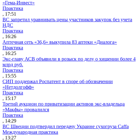
«Гема-Инвест»
Практика
, 17:51
ВС запретил уравнивать цены участников закупок без учета
НДС
Практика
, 16:26
Аптечная сеть «36,6» выкупила 83 аптеки «Диалога»
Практика
, 16:25
Экс-главу АСВ объявили в розыск по делу о хищении более 4
млрд руб.
Практика
, 15:55
СИП поддержал Роспатент в споре об обозначении
«Нетдолгофф»
Практика
, 15:17
Третий аукцион по приватизации активов экс-владельца
«Макфы» провалился
Практика
, 14:29
ВС Швеции подтвердил передачу Украине сухогруза Caffa
Международная практика
, 13:27