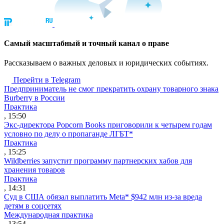
Cамый масштабный и точный канал о праве
Рассказываем о важных деловых и юридических событиях.
Перейти в Telegram
Предприниматель не смог прекратить охрану товарного знака
Burberry в России
Практика
, 15:50
Экс-директора Popcorn Books приговорили к четырем годам
условно по делу о пропаганде ЛГБТ*
Практика
, 15:25
Wildberries запустит программу партнерских хабов для
хранения товаров
Практика
, 14:31
Суд в США обязал выплатить Meta* $942 млн из-за вреда
детям в соцсетях
Международная практика
, 13:54