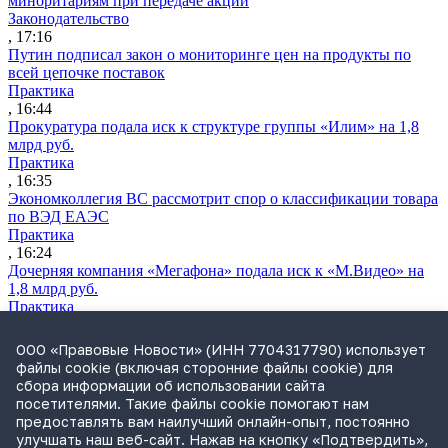
миноритариям при передаче акций
Законодательство
, 17:16
Путин подписал закон о мониторинге цен на продукты по
всей цепочке поставок
Практика
, 16:44
Прокуратура подала иск к структуре группы «Илим» на 1,8
млрд руб.
Практика
, 16:35
Экономколлегия ВС рассмотрит спор о классификации товара
по ВЭД ЕАЭС
Практика
, 16:24
Дочерняя компания «Мегафона» подала иск к «М.Видео» на
1,8 млрд руб.
Практика
, 15:50
СИП проверит отмену патента на систему управления
ООО «Правовые Новости» (ИНН 7704317790) использует
устройствами после возражений «Яндекса»
файлы cookie (включая сторонние файлы cookie) для
Практика
сбора информации об использовании сайта
, 15:17
посетителями. Такие файлы cookie помогают нам
Суды 10 стран рассматривают иски российской «дочки»
предоставлять вам наилучший онлайн-опыт, постоянно
Google о возврате дивидендов
улучшать наш веб-сайт. Нажав на кнопку «Подтвердить»,