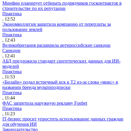
Минфин планирует отбирать подрядчиков госконтрактов в
строительстве по их репутации
Практика
, 12:52
Экономколлегия защитила компанию от переплаты за
пользование землей
Практика
, 12:43
Великобритания расширила антироссийские санкции
Санкции
, 12:41
АБД предложила стандарт синтетических данных для ИИ-
моделей
Практика
, 11:53
«Билайн» подал встречный иск к Т2 из-за слова «микс» в
названии бренда мультиподписки
Практика
, 11:44
ФАС запретила наружную рекламу Fonbet
Практика
, 11:23
IT-бизнес просит упростить использование данных граждан
для обучения ИИ
Законодательство