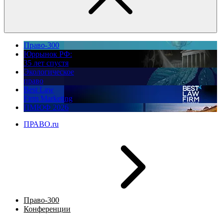
Право-300
Юррынок РФ:
35 лет спустя
Экологическое
право
Best Law
Firm Marketing
ПМЮФ 2026
ПРАВО.ru
Право-300
Конференции