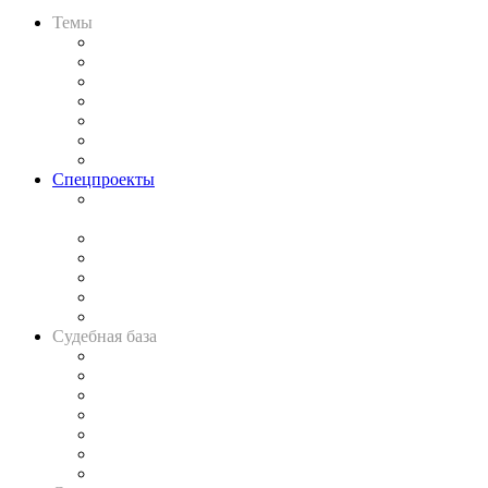
Темы
Практика
Законодательство
Процесс
Исследования
Рынок юридических услуг
Юридическое сообщество
Важнейшие правовые темы в прессе
Спецпроекты
Подкаст «В здравом уме
и твёрдой памяти»
Legal Design
Банкротная панорама
Советы для литигаторов
Сговоры на торгах
Авто
Судебная база
Картотека арбитражных дел
Решения арбитражных судов
Календарь рассмотрения арбитражных дел
Досье судей
Информация о судах
RSS лента новостей
Вакансии для юристов