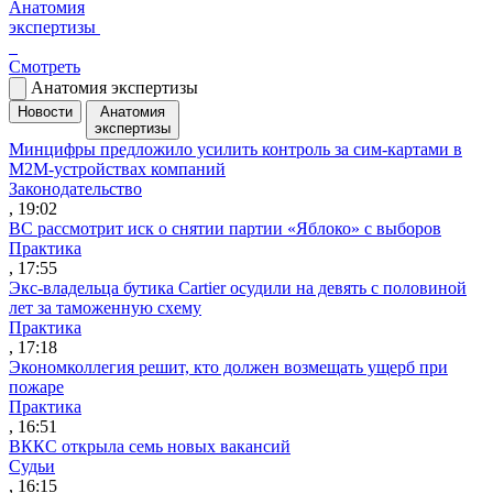
Анатомия
экспертизы
Смотреть
Анатомия экспертизы
Новости
Анатомия
экспертизы
Минцифры предложило усилить контроль за сим-картами в
M2M-устройствах компаний
Законодательство
, 19:02
ВС рассмотрит иск о снятии партии «Яблоко» с выборов
Практика
, 17:55
Экс-владельца бутика Cartier осудили на девять с половиной
лет за таможенную схему
Практика
, 17:18
Экономколлегия решит, кто должен возмещать ущерб при
пожаре
Практика
, 16:51
ВККС открыла семь новых вакансий
Судьи
, 16:15