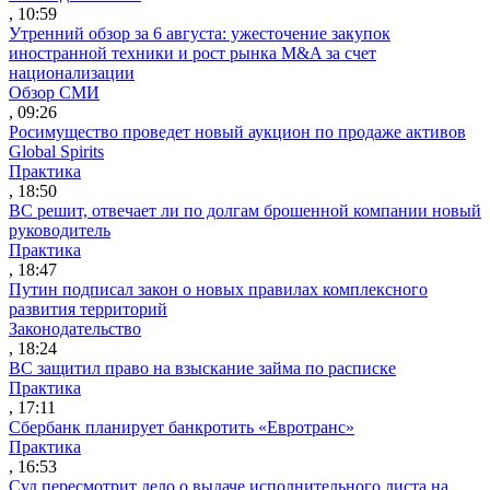
, 10:59
Утренний обзор за 6 августа: ужесточение закупок
иностранной техники и рост рынка M&A за счет
национализации
Обзор СМИ
, 09:26
Росимущество проведет новый аукцион по продаже активов
Global Spirits
Практика
, 18:50
ВС решит, отвечает ли по долгам брошенной компании новый
руководитель
Практика
, 18:47
Путин подписал закон о новых правилах комплексного
развития территорий
Законодательство
, 18:24
ВС защитил право на взыскание займа по расписке
Практика
, 17:11
Сбербанк планирует банкротить «Евротранс»
Практика
, 16:53
Суд пересмотрит дело о выдаче исполнительного листа на