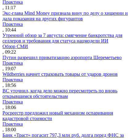
Практика
, 11:17
Экс-глава Mind Money признала вину по делу о хищении и
дала показания на других фигурантов
Практика
, 10:44
Утренний обзор за 7 августа: смягчение банкротства для
селлеров и требования для статуса нацмодели ИИ
Обзор СМИ
, 09:22
Путин разрешил приватизацию аэропорта Шереметьево
Практика
, 19:07
Wildberries начнет страховать товары от ударов дронов
Практика
, 18:56
ВС уточнил, когда дело можно пересмотреть по вновь
открывшимся обстоятельствам
Практика
, 18:06
Росреестр предложил новый механизм оспаривания
кадастровой стоимости
Практика
, 18:00
Банк «Траст» погасит 797,3 млн руб. долга перед ФНС за