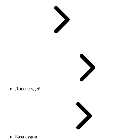
Досье судей
База судов