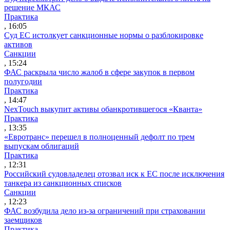
решение МКАС
Практика
, 16:05
Суд ЕС истолкует санкционные нормы о разблокировке
активов
Санкции
, 15:24
ФАС раскрыла число жалоб в сфере закупок в первом
полугодии
Практика
, 14:47
NexTouch выкупит активы обанкротившегося «Кванта»
Практика
, 13:35
«Евротранс» перешел в полноценный дефолт по трем
выпускам облигаций
Практика
, 12:31
Российский судовладелец отозвал иск к ЕС после исключения
танкера из санкционных списков
Санкции
, 12:23
ФАС возбудила дело из-за ограничений при страховании
заемщиков
Практика