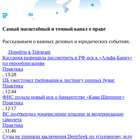
Cамый масштабный и точный канал о праве
Рассказываем о важных деловых и юридических событиях.
Перейти в Telegram
Кассация разрешила рассмотреть в РФ иск к «Альфа-Банку»
по еврооблигациям
Практика
, 13:28
ЦБ ужесточил требования к листингу ценных бумаг
Практика
, 12:44
ФНС подала новый иск о банкротстве «Кама Шиппинг»
Практика
, 12:17
ВС подтвердил доначисление пошлин за модернизацию
самолета
Практика
, 11:46
Суды не приняли заключения DeepSeek по уголовному делу