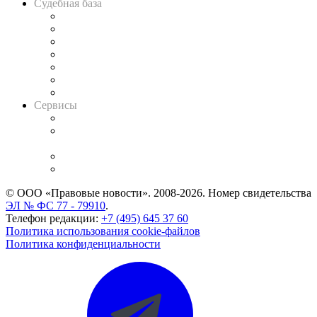
Судебная база
Картотека арбитражных дел
Решения арбитражных судов
Календарь рассмотрения арбитражных дел
Досье судей
Информация о судах
RSS лента новостей
Вакансии для юристов
Сервисы
Справочно-правовая система
Casebook: мониторинг дел
и компаний
Caselook: поиск и анализ практики
CASE.ONE: управление юридической службой
© ООО «Правовые новости». 2008-2026.
Номер свидетельства
ЭЛ № ФС 77 - 79910
.
Телефон редакции:
+7 (495) 645 37 60
Политика использования cookie-файлов
Политика конфиденциальности