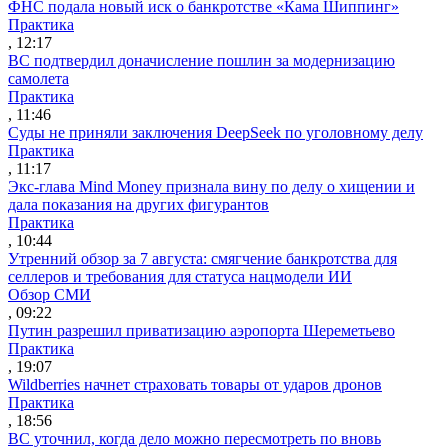
ФНС подала новый иск о банкротстве «Кама Шиппинг»
Практика
, 12:17
ВС подтвердил доначисление пошлин за модернизацию
самолета
Практика
, 11:46
Суды не приняли заключения DeepSeek по уголовному делу
Практика
, 11:17
Экс-глава Mind Money признала вину по делу о хищении и
дала показания на других фигурантов
Практика
, 10:44
Утренний обзор за 7 августа: смягчение банкротства для
селлеров и требования для статуса нацмодели ИИ
Обзор СМИ
, 09:22
Путин разрешил приватизацию аэропорта Шереметьево
Практика
, 19:07
Wildberries начнет страховать товары от ударов дронов
Практика
, 18:56
ВС уточнил, когда дело можно пересмотреть по вновь