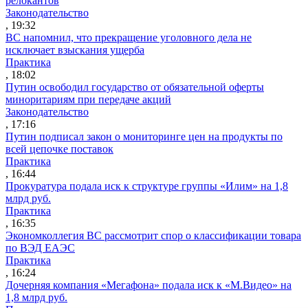
релокантов
Законодательство
, 19:32
ВС напомнил, что прекращение уголовного дела не
исключает взыскания ущерба
Практика
, 18:02
Путин освободил государство от обязательной оферты
миноритариям при передаче акций
Законодательство
, 17:16
Путин подписал закон о мониторинге цен на продукты по
всей цепочке поставок
Практика
, 16:44
Прокуратура подала иск к структуре группы «Илим» на 1,8
млрд руб.
Практика
, 16:35
Экономколлегия ВС рассмотрит спор о классификации товара
по ВЭД ЕАЭС
Практика
, 16:24
Дочерняя компания «Мегафона» подала иск к «М.Видео» на
1,8 млрд руб.