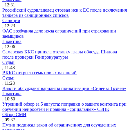
, 12:31
Российский судовладелец отозвал иск к ЕС после исключения
танкера из санкционных списков
Санкции
, 12:23
ФАС возбудила дело из-за ограничений при страховании
заемщиков
Практика
, 12:06
Самарская ККС приняла отставку главы облсуда Шилова
после проверки Генпрокуратуры
Судьи
, 11:48
ВККС открыла семь новых вакансий
Судьи
, 11:28
Власти обсуждают варианты приватизации «Сирены-Трэвел»
Практика
, 10:50
Утренний обзор за 5 августа: поправки о защите контента при
обучении нейросетей и правила «социальных» СЗПК
Обзор СМИ
, 09:37
Путин подписал закон об ограничениях для осужденных