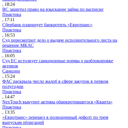
, 18:24
ВС защитил право на взыскание займа по расписке
Практика
, 17:11
Сбербанк планирует банкротить «Евротранс»
Практика
, 16:53
Суд пересмотрит дело о выдаче исполнительного листа на
решение МКАС
Практика
, 16:05
Суд ЕС истолкует санкционные нормы о разблокировке
активов
Санкции
, 15:24
ФАС раскрыла число жалоб в сфере закупок в первом
полугодии
Практика
, 14:47
NexTouch выкупит активы обанкротившегося «Кванта»
Практика
, 13:35
«Евротранс» перешел в полноценный дефолт по трем
выпускам облигаций
Практика