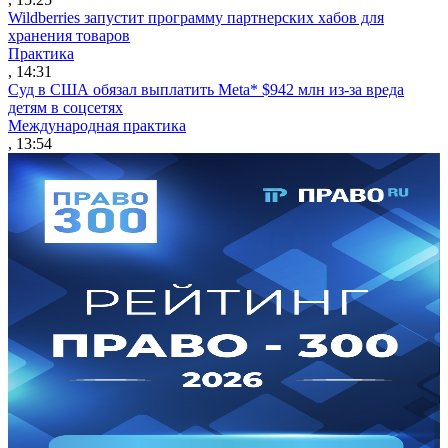
Wildberries запустит программу партнерских хабов для
хранения товаров
Практика
, 14:31
Суд в США обязал выплатить Meta* $942 млн из-за вреда
детям в соцсетях
Международная практика
, 13:54