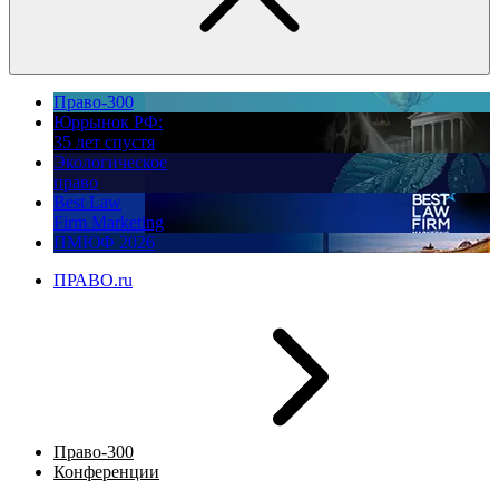
Право-300
Юррынок РФ:
35 лет спустя
Экологическое
право
Best Law
Firm Marketing
ПМЮФ 2026
ПРАВО.ru
Право-300
Конференции