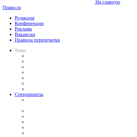
На главную
Право.ru
Редакция
Конференции
Реклама
Вакансии
Правила перепечатки
Темы
Практика
Законодательство
Процесс
Исследования
Рынок юридических услуг
Юридическое сообщество
Важнейшие правовые темы в прессе
Спецпроекты
Подкаст «В здравом уме
и твёрдой памяти»
Legal Design
Банкротная панорама
Советы для литигаторов
Сговоры на торгах
Авто