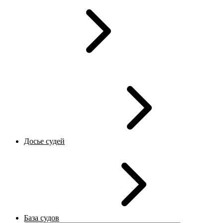
Досье судей
База судов