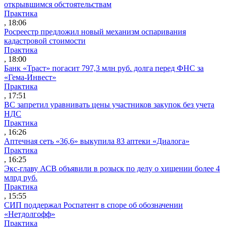
открывшимся обстоятельствам
Практика
, 18:06
Росреестр предложил новый механизм оспаривания
кадастровой стоимости
Практика
, 18:00
Банк «Траст» погасит 797,3 млн руб. долга перед ФНС за
«Гема-Инвест»
Практика
, 17:51
ВС запретил уравнивать цены участников закупок без учета
НДС
Практика
, 16:26
Аптечная сеть «36,6» выкупила 83 аптеки «Диалога»
Практика
, 16:25
Экс-главу АСВ объявили в розыск по делу о хищении более 4
млрд руб.
Практика
, 15:55
СИП поддержал Роспатент в споре об обозначении
«Нетдолгофф»
Практика