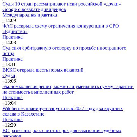
Суды 10 стран рассматривают иски российской «дочки»
Google о возврате дивидендов
Международная практика
, 14:09
ФАС раскрыла схему ограничения конкуренции в СРО
«Единство»
Практика
, 14:08
Суд снял арбитражную оговорку по просьбе иностранного
истца
Практика
, 13:11
ВККС открыла шесть новых вакансий
Судьи
, 13:06
Экономколлегия решит, можно ли уменьшить сумму гарантии
на стоимость выполненных работ
Практика
, 13:04
Wildberries планирует запустить в 2027 году два крупных
склада в Казахстане
Практика
, 12:29
ВС разъяснил, как считать срок для взыскания судебных
расходов