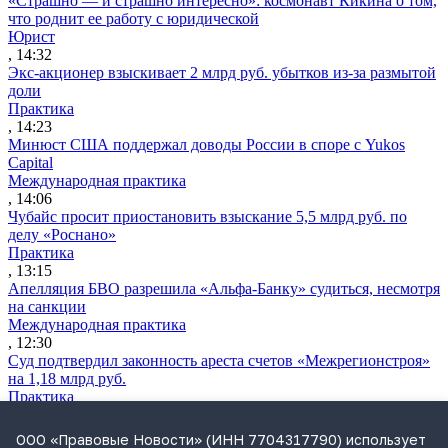
«Страшно — и страшно интересно»: космонавт Кикина о том,
что роднит ее работу с юридической
Юрист
, 14:32
Экс-акционер взыскивает 2 млрд руб. убытков из-за размытой
доли
Практика
, 14:23
Минюст США поддержал доводы России в споре с Yukos
Capital
Международная практика
, 14:06
Чубайс просит приостановить взыскание 5,5 млрд руб. по
делу «Роснано»
Практика
, 13:15
Апелляция БВО разрешила «Альфа-Банку» судиться, несмотря
на санкции
Международная практика
, 12:30
Суд подтвердил законность ареста счетов «Межрегионстроя»
на 1,18 млрд руб.
Практика
, 12:04
ВС разрешил сдавать жилые дома как гостевые без изменения
ООО «Правовые Новости» (ИНН 7704317790) использует