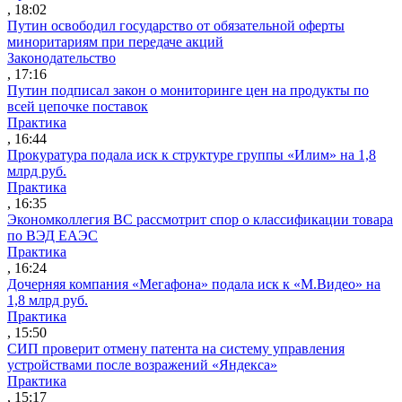
, 18:02
Путин освободил государство от обязательной оферты
миноритариям при передаче акций
Законодательство
, 17:16
Путин подписал закон о мониторинге цен на продукты по
всей цепочке поставок
Практика
, 16:44
Прокуратура подала иск к структуре группы «Илим» на 1,8
млрд руб.
Практика
, 16:35
Экономколлегия ВС рассмотрит спор о классификации товара
по ВЭД ЕАЭС
Практика
, 16:24
Дочерняя компания «Мегафона» подала иск к «М.Видео» на
1,8 млрд руб.
Практика
, 15:50
СИП проверит отмену патента на систему управления
устройствами после возражений «Яндекса»
Практика
, 15:17