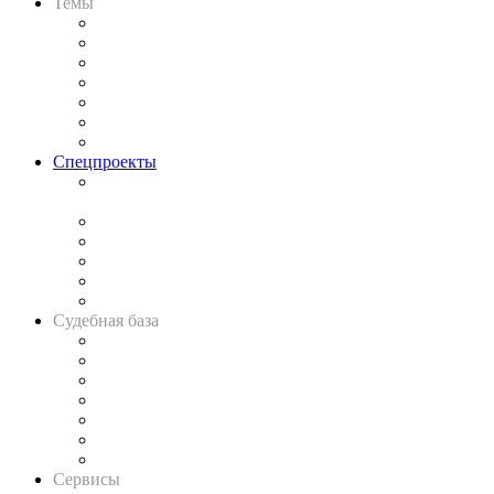
Темы
Практика
Законодательство
Процесс
Исследования
Рынок юридических услуг
Юридическое сообщество
Важнейшие правовые темы в прессе
Спецпроекты
Подкаст «В здравом уме
и твёрдой памяти»
Legal Design
Банкротная панорама
Советы для литигаторов
Сговоры на торгах
Авто
Судебная база
Картотека арбитражных дел
Решения арбитражных судов
Календарь рассмотрения арбитражных дел
Досье судей
Информация о судах
RSS лента новостей
Вакансии для юристов
Сервисы