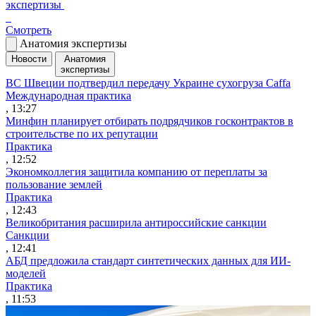
экспертизы
Смотреть
Анатомия экспертизы
Новости
Анатомия
экспертизы
ВС Швеции подтвердил передачу Украине сухогруза Caffa
Международная практика
, 13:27
Минфин планирует отбирать подрядчиков госконтрактов в
строительстве по их репутации
Практика
, 12:52
Экономколлегия защитила компанию от переплаты за
пользование землей
Практика
, 12:43
Великобритания расширила антироссийские санкции
Санкции
, 12:41
АБД предложила стандарт синтетических данных для ИИ-
моделей
Практика
, 11:53