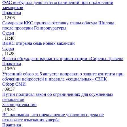
ФАС возбудила дело из-за ограничений при страховании
заемщиков
Практика
, 12:06
Самарская ККС приняла отставку главы облсуда Шилова
после проверки Генпрокуратуры
Судьи
, 11:48
ВККС открыла семь новых вакансий
Судьи
, 11:28
Власти обсуждают варианты приватизации «Сирены-Трэвел»
Практика
, 10:50
Утренний обзор за 5 августа: поправки о защите контента при
обучении нейросетей и правила «социальных» СЗПК
Обзор СМИ
, 09:37
Путин подписал закон об ограничениях для осужденных
релокантов
Законодательство
, 19:32
ВС напомнил, что прекращение уголовного дела не
исключает взыскания ущерба
Практика