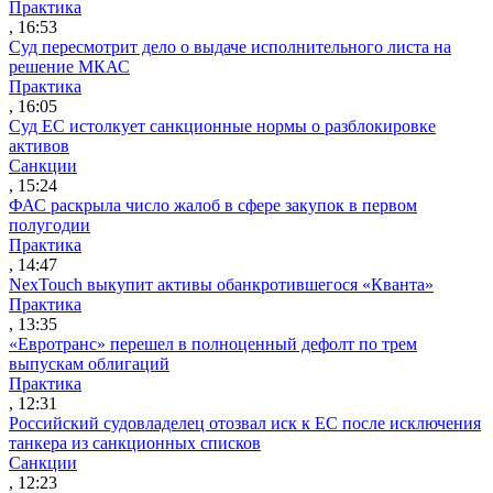
Практика
, 16:53
Суд пересмотрит дело о выдаче исполнительного листа на
решение МКАС
Практика
, 16:05
Суд ЕС истолкует санкционные нормы о разблокировке
активов
Санкции
, 15:24
ФАС раскрыла число жалоб в сфере закупок в первом
полугодии
Практика
, 14:47
NexTouch выкупит активы обанкротившегося «Кванта»
Практика
, 13:35
«Евротранс» перешел в полноценный дефолт по трем
выпускам облигаций
Практика
, 12:31
Российский судовладелец отозвал иск к ЕС после исключения
танкера из санкционных списков
Санкции
, 12:23