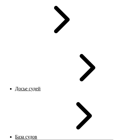
Досье судей
База судов