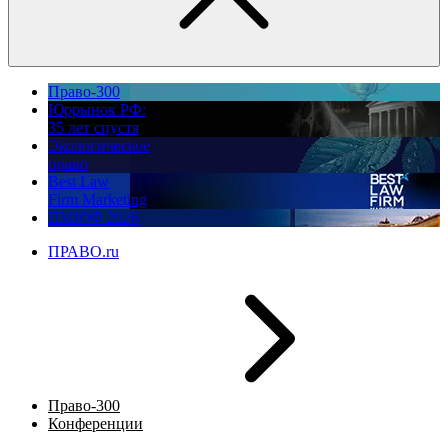
Право-300
Юррынок РФ:
35 лет спустя
Экологическое
право
Best Law
Firm Marketing
ПМЮФ 2026
ПРАВО.ru
Право-300
Конференции