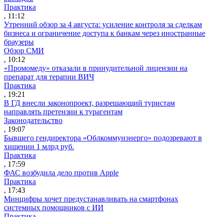
Практика
, 11:12
Утренний обзор за 4 августа: усиление контроля за сделкам
бизнеса и ограничение доступа к банкам через иностранные
браузеры
Обзор СМИ
, 10:12
«Промомеду» отказали в принудительной лицензии на
препарат для терапии ВИЧ
Практика
, 19:21
В ГД внесли законопроект, разрешающий туристам
направлять претензии к турагентам
Законодательство
, 19:07
Бывшего гендиректора «Облкоммунэнерго» подозревают в
хищении 1 млрд руб.
Практика
, 17:59
ФАС возбудила дело против Apple
Практика
, 17:43
Минцифры хочет предустанавливать на смартфонах
системных помощников с ИИ
Практика