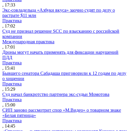
, 17:33
Экс-совладельца «Азбуки вкуса» заочно судят по делу о
растрате $11 млн
Практика
, 17:02
Суд не признал решение SCC по взысканию с российской
компании
Международная практика
, 17:01
Дроны могут начать применять для фиксации нарушений
ПДД
Практика
, 15:41
Бывшего сенатора Сабадаша приговорили к 12 годам по делу
о хищении
Практика
, 15:29
Суд начал банкротство партнера экс-судьи Момотова
Практика
, 15:00
СИП заново рассмотрит спор «М.Видео» о товарном знаке
«Белая пятница»
Практика
, 14:45