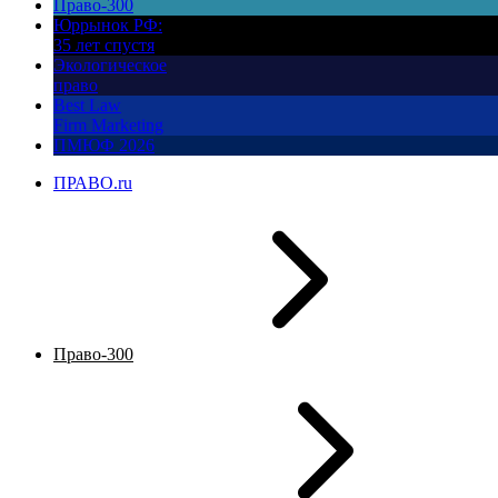
Право-300
Юррынок РФ:
35 лет спустя
Экологическое
право
Best Law
Firm Marketing
ПМЮФ 2026
ПРАВО.ru
Право-300