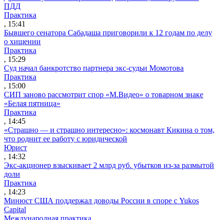
ПДД
Практика
, 15:41
Бывшего сенатора Сабадаша приговорили к 12 годам по делу
о хищении
Практика
, 15:29
Суд начал банкротство партнера экс-судьи Момотова
Практика
, 15:00
СИП заново рассмотрит спор «М.Видео» о товарном знаке
«Белая пятница»
Практика
, 14:45
«Страшно — и страшно интересно»: космонавт Кикина о том,
что роднит ее работу с юридической
Юрист
, 14:32
Экс-акционер взыскивает 2 млрд руб. убытков из-за размытой
доли
Практика
, 14:23
Минюст США поддержал доводы России в споре с Yukos
Capital
Международная практика