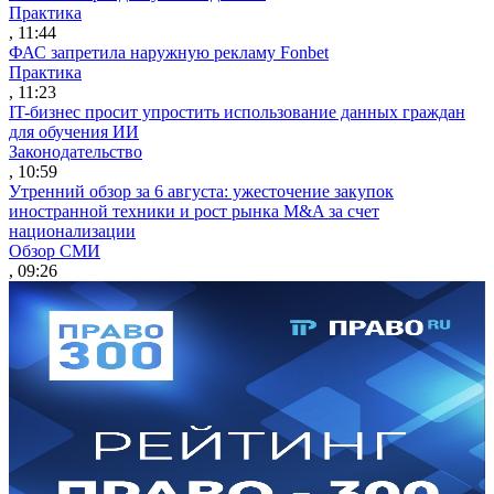
Практика
, 11:44
ФАС запретила наружную рекламу Fonbet
Практика
, 11:23
IT-бизнес просит упростить использование данных граждан
для обучения ИИ
Законодательство
, 10:59
Утренний обзор за 6 августа: ужесточение закупок
иностранной техники и рост рынка M&A за счет
национализации
Обзор СМИ
, 09:26