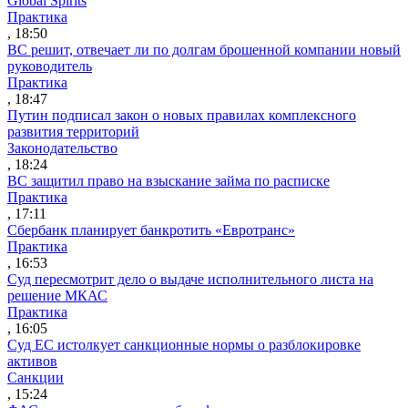
Global Spirits
Практика
, 18:50
ВС решит, отвечает ли по долгам брошенной компании новый
руководитель
Практика
, 18:47
Путин подписал закон о новых правилах комплексного
развития территорий
Законодательство
, 18:24
ВС защитил право на взыскание займа по расписке
Практика
, 17:11
Сбербанк планирует банкротить «Евротранс»
Практика
, 16:53
Суд пересмотрит дело о выдаче исполнительного листа на
решение МКАС
Практика
, 16:05
Суд ЕС истолкует санкционные нормы о разблокировке
активов
Санкции
, 15:24