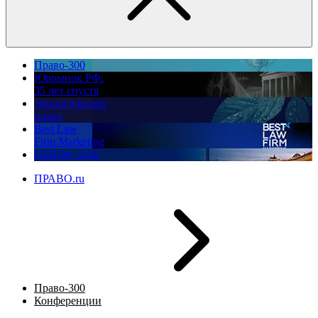
Право-300
Юррынок РФ:
35 лет спустя
Экологическое
право
Best Law
Firm Marketing
ПМЮФ 2026
ПРАВО.ru
Право-300
Конференции