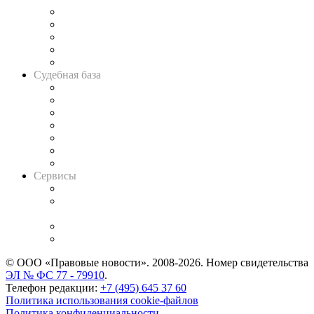
Legal Design
Банкротная панорама
Советы для литигаторов
Сговоры на торгах
Авто
Судебная база
Картотека арбитражных дел
Решения арбитражных судов
Календарь рассмотрения арбитражных дел
Досье судей
Информация о судах
RSS лента новостей
Вакансии для юристов
Сервисы
Справочно-правовая система
Casebook: мониторинг дел
и компаний
Caselook: поиск и анализ практики
CASE.ONE: управление юридической службой
© ООО «Правовые новости». 2008-2026.
Номер свидетельства
ЭЛ № ФС 77 - 79910
.
Телефон редакции:
+7 (495) 645 37 60
Политика использования cookie-файлов
Политика конфиденциальности