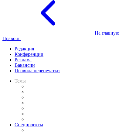
На главную
Право.ru
Редакция
Конференции
Реклама
Вакансии
Правила перепечатки
Темы
Практика
Законодательство
Процесс
Исследования
Рынок юридических услуг
Юридическое сообщество
Важнейшие правовые темы в прессе
Спецпроекты
Подкаст «В здравом уме
и твёрдой памяти»