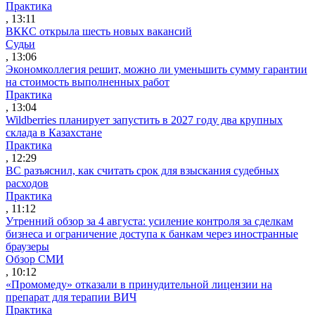
Практика
, 13:11
ВККС открыла шесть новых вакансий
Судьи
, 13:06
Экономколлегия решит, можно ли уменьшить сумму гарантии
на стоимость выполненных работ
Практика
, 13:04
Wildberries планирует запустить в 2027 году два крупных
склада в Казахстане
Практика
, 12:29
ВС разъяснил, как считать срок для взыскания судебных
расходов
Практика
, 11:12
Утренний обзор за 4 августа: усиление контроля за сделкам
бизнеса и ограничение доступа к банкам через иностранные
браузеры
Обзор СМИ
, 10:12
«Промомеду» отказали в принудительной лицензии на
препарат для терапии ВИЧ
Практика