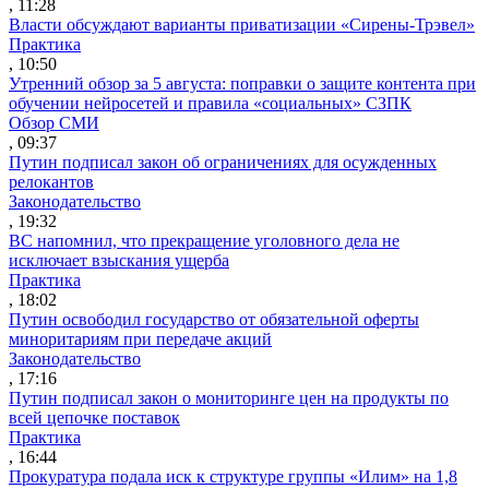
, 11:28
Власти обсуждают варианты приватизации «Сирены-Трэвел»
Практика
, 10:50
Утренний обзор за 5 августа: поправки о защите контента при
обучении нейросетей и правила «социальных» СЗПК
Обзор СМИ
, 09:37
Путин подписал закон об ограничениях для осужденных
релокантов
Законодательство
, 19:32
ВС напомнил, что прекращение уголовного дела не
исключает взыскания ущерба
Практика
, 18:02
Путин освободил государство от обязательной оферты
миноритариям при передаче акций
Законодательство
, 17:16
Путин подписал закон о мониторинге цен на продукты по
всей цепочке поставок
Практика
, 16:44
Прокуратура подала иск к структуре группы «Илим» на 1,8