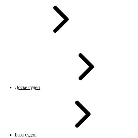
Досье судей
База судов