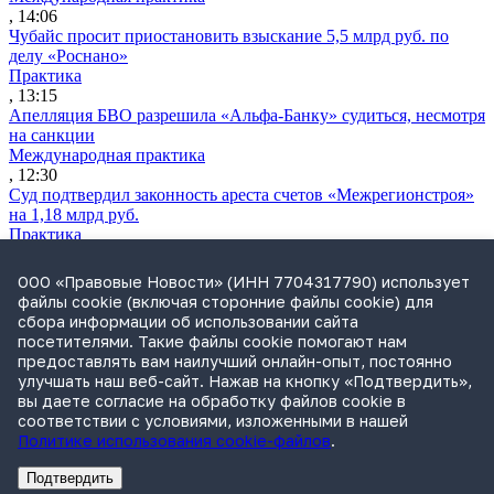
, 14:06
Чубайс просит приостановить взыскание 5,5 млрд руб. по
делу «Роснано»
Практика
, 13:15
Апелляция БВО разрешила «Альфа-Банку» судиться, несмотря
на санкции
Международная практика
, 12:30
Суд подтвердил законность ареста счетов «Межрегионстроя»
на 1,18 млрд руб.
Практика
, 12:04
ВС разрешил сдавать жилые дома как гостевые без изменения
ООО «Правовые Новости» (ИНН 7704317790) использует
назначения участка
файлы cookie (включая сторонние файлы cookie) для
Практика
сбора информации об использовании сайта
, 11:06
посетителями. Такие файлы cookie помогают нам
Утренний обзор за 3 августа: блокировка массовых звонков
предоставлять вам наилучший онлайн-опыт, постоянно
без маркировки и доначисление налогов из-за инвестльгот
улучшать наш веб-сайт. Нажав на кнопку «Подтвердить»,
Обзор СМИ
вы даете согласие на обработку файлов cookie в
, 09:06
соответствии с условиями, изложенными в нашей
Политике использования cookie-файлов
.
Подтвердить
Реклама
Адвокатское бюро Санкт-Петербурга «Вертикаль» ИНН 7841290773
Реклама
ООО "Право.ру" ИНН: 7704835288