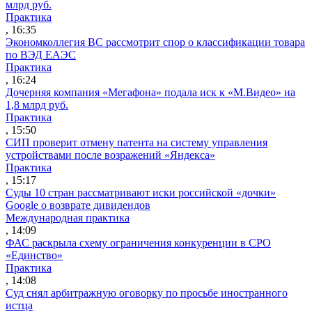
млрд руб.
Практика
, 16:35
Экономколлегия ВС рассмотрит спор о классификации товара
по ВЭД ЕАЭС
Практика
, 16:24
Дочерняя компания «Мегафона» подала иск к «М.Видео» на
1,8 млрд руб.
Практика
, 15:50
СИП проверит отмену патента на систему управления
устройствами после возражений «Яндекса»
Практика
, 15:17
Суды 10 стран рассматривают иски российской «дочки»
Google о возврате дивидендов
Международная практика
, 14:09
ФАС раскрыла схему ограничения конкуренции в СРО
«Единство»
Практика
, 14:08
Суд снял арбитражную оговорку по просьбе иностранного
истца