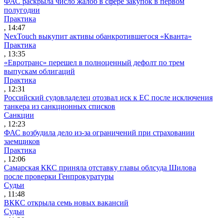
ФАС раскрыла число жалоб в сфере закупок в первом
полугодии
Практика
, 14:47
NexTouch выкупит активы обанкротившегося «Кванта»
Практика
, 13:35
«Евротранс» перешел в полноценный дефолт по трем
выпускам облигаций
Практика
, 12:31
Российский судовладелец отозвал иск к ЕС после исключения
танкера из санкционных списков
Санкции
, 12:23
ФАС возбудила дело из-за ограничений при страховании
заемщиков
Практика
, 12:06
Самарская ККС приняла отставку главы облсуда Шилова
после проверки Генпрокуратуры
Судьи
, 11:48
ВККС открыла семь новых вакансий
Судьи