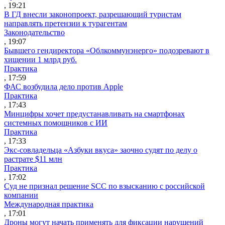
, 19:21
В ГД внесли законопроект, разрешающий туристам
направлять претензии к турагентам
Законодательство
, 19:07
Бывшего гендиректора «Облкоммунэнерго» подозревают в
хищении 1 млрд руб.
Практика
, 17:59
ФАС возбудила дело против Apple
Практика
, 17:43
Минцифры хочет предустанавливать на смартфонах
системных помощников с ИИ
Практика
, 17:33
Экс-совладельца «Азбуки вкуса» заочно судят по делу о
растрате $11 млн
Практика
, 17:02
Суд не признал решение SCC по взысканию с российской
компании
Международная практика
, 17:01
Дроны могут начать применять для фиксации нарушений