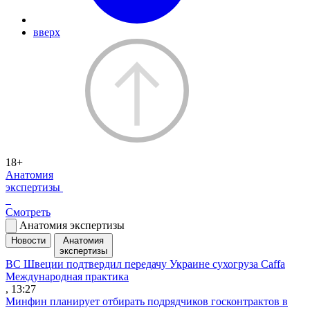
вверх
18+
Анатомия
экспертизы
Смотреть
Анатомия экспертизы
Новости
Анатомия
экспертизы
ВС Швеции подтвердил передачу Украине сухогруза Caffa
Международная практика
, 13:27
Минфин планирует отбирать подрядчиков госконтрактов в