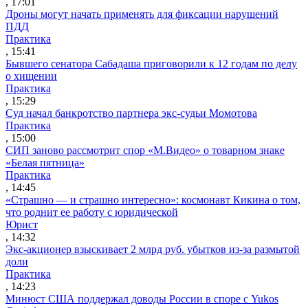
, 17:01
Дроны могут начать применять для фиксации нарушений
ПДД
Практика
, 15:41
Бывшего сенатора Сабадаша приговорили к 12 годам по делу
о хищении
Практика
, 15:29
Суд начал банкротство партнера экс-судьи Момотова
Практика
, 15:00
СИП заново рассмотрит спор «М.Видео» о товарном знаке
«Белая пятница»
Практика
, 14:45
«Страшно — и страшно интересно»: космонавт Кикина о том,
что роднит ее работу с юридической
Юрист
, 14:32
Экс-акционер взыскивает 2 млрд руб. убытков из-за размытой
доли
Практика
, 14:23
Минюст США поддержал доводы России в споре с Yukos