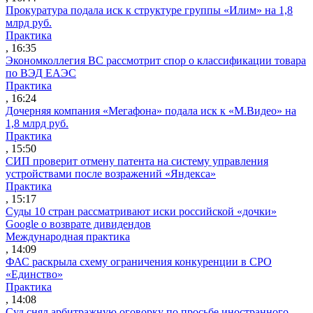
Прокуратура подала иск к структуре группы «Илим» на 1,8
млрд руб.
Практика
, 16:35
Экономколлегия ВС рассмотрит спор о классификации товара
по ВЭД ЕАЭС
Практика
, 16:24
Дочерняя компания «Мегафона» подала иск к «М.Видео» на
1,8 млрд руб.
Практика
, 15:50
СИП проверит отмену патента на систему управления
устройствами после возражений «Яндекса»
Практика
, 15:17
Суды 10 стран рассматривают иски российской «дочки»
Google о возврате дивидендов
Международная практика
, 14:09
ФАС раскрыла схему ограничения конкуренции в СРО
«Единство»
Практика
, 14:08
Суд снял арбитражную оговорку по просьбе иностранного