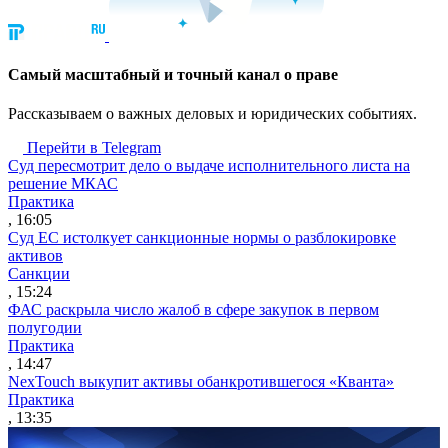
Cамый масштабный и точный канал о праве
Рассказываем о важных деловых и юридических событиях.
Перейти в Telegram
Суд пересмотрит дело о выдаче исполнительного листа на
решение МКАС
Практика
, 16:05
Суд ЕС истолкует санкционные нормы о разблокировке
активов
Санкции
, 15:24
ФАС раскрыла число жалоб в сфере закупок в первом
полугодии
Практика
, 14:47
NexTouch выкупит активы обанкротившегося «Кванта»
Практика
, 13:35