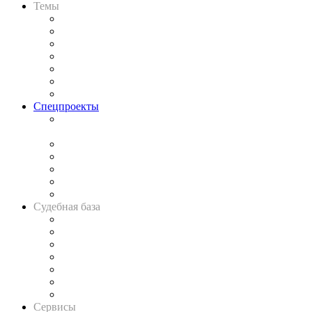
Темы
Практика
Законодательство
Процесс
Исследования
Рынок юридических услуг
Юридическое сообщество
Важнейшие правовые темы в прессе
Спецпроекты
Подкаст «В здравом уме
и твёрдой памяти»
Legal Design
Банкротная панорама
Советы для литигаторов
Сговоры на торгах
Авто
Судебная база
Картотека арбитражных дел
Решения арбитражных судов
Календарь рассмотрения арбитражных дел
Досье судей
Информация о судах
RSS лента новостей
Вакансии для юристов
Сервисы