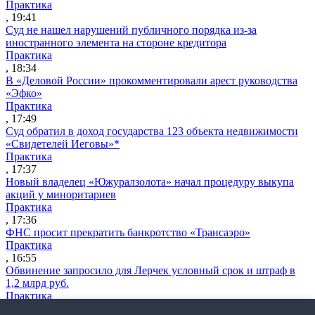
Практика
, 19:41
Суд не нашел нарушений публичного порядка из-за
иностранного элемента на стороне кредитора
Практика
, 18:34
В «Деловой России» прокомментировали арест руководства
«Эфко»
Практика
, 17:49
Суд обратил в доход государства 123 объекта недвижимости
«Свидетелей Иеговы»*
Практика
, 17:37
Новый владелец «Южуралзолота» начал процедуру выкупа
акций у миноритариев
Практика
, 17:36
ФНС просит прекратить банкротство «Трансаэро»
Практика
, 16:55
Обвинение запросило для Лерчек условный срок и штраф в
1,2 млрд руб.
Практика
, 15:36