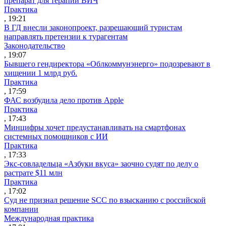
препарат для терапии ВИЧ
Практика
, 19:21
В ГД внесли законопроект, разрешающий туристам
направлять претензии к турагентам
Законодательство
, 19:07
Бывшего гендиректора «Облкоммунэнерго» подозревают в
хищении 1 млрд руб.
Практика
, 17:59
ФАС возбудила дело против Apple
Практика
, 17:43
Минцифры хочет предустанавливать на смартфонах
системных помощников с ИИ
Практика
, 17:33
Экс-совладельца «Азбуки вкуса» заочно судят по делу о
растрате $11 млн
Практика
, 17:02
Суд не признал решение SCC по взысканию с российской
компании
Международная практика