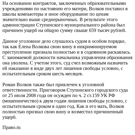
На основании контрактов, заключенных образовательными
учреждениями по настоянию его матери, Волков поставил в
школы компьютеры и иное оборудование по ценам
значительно выше среднерыночных. В результате этого
администрации Ступинского муниципального района был
причинен ущерб на общую сумму свыше 659 тысяч рублей.
Данное уголовное дело слушалось судом в особом порядке,
так как Елена Волкова свою вину в инкриминируемом
преступлении признала полностью и в содеянном раскаялась.
С занимаемой должности начальника управления образования
она уволена. С учетом этого, суд счел возможным назначить
ей наказание в виде двух лет лишения свободы условно, с
испытательным сроком шесть месяцев.
Роман Волков также был привлечен к уголовной
ответственности. Приговором Ступинского городского суда
от 25 июля 2008 года он осужден по ч. 2 ст.159 УК РФ
(мошенничество) к двум годам лишения свободы условно, с
испытательным сроком в один год. Как и его мать, Волков
полностью признал свою вину и возместил причиненный
ущерб.
Право.ru