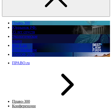
Право-300
Юррынок РФ:
35 лет спустя
Экологическое
право
Best Law
Firm Marketing
ПМЮФ 2026
ПРАВО.ru
Право-300
Конференции