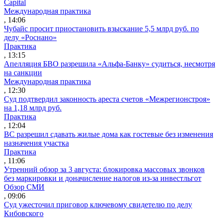
Capital
Международная практика
, 14:06
Чубайс просит приостановить взыскание 5,5 млрд руб. по
делу «Роснано»
Практика
, 13:15
Апелляция БВО разрешила «Альфа-Банку» судиться, несмотря
на санкции
Международная практика
, 12:30
Суд подтвердил законность ареста счетов «Межрегионстроя»
на 1,18 млрд руб.
Практика
, 12:04
ВС разрешил сдавать жилые дома как гостевые без изменения
назначения участка
Практика
, 11:06
Утренний обзор за 3 августа: блокировка массовых звонков
без маркировки и доначисление налогов из-за инвестльгот
Обзор СМИ
, 09:06
Суд ужесточил приговор ключевому свидетелю по делу
Кибовского