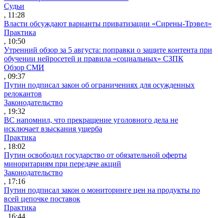
Судьи
, 11:28
Власти обсуждают варианты приватизации «Сирены-Трэвел»
Практика
, 10:50
Утренний обзор за 5 августа: поправки о защите контента при
обучении нейросетей и правила «социальных» СЗПК
Обзор СМИ
, 09:37
Путин подписал закон об ограничениях для осужденных
релокантов
Законодательство
, 19:32
ВС напомнил, что прекращение уголовного дела не
исключает взыскания ущерба
Практика
, 18:02
Путин освободил государство от обязательной оферты
миноритариям при передаче акций
Законодательство
, 17:16
Путин подписал закон о мониторинге цен на продукты по
всей цепочке поставок
Практика
, 16:44