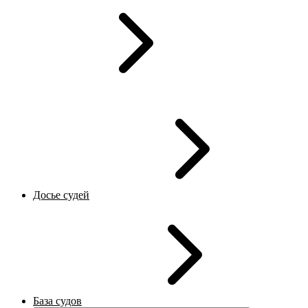
Досье судей
База судов