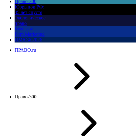
Право-300
Юррынок РФ:
35 лет спустя
Экологическое
право
Best Law
Firm Marketing
ПМЮФ 2026
ПРАВО.ru
Право-300