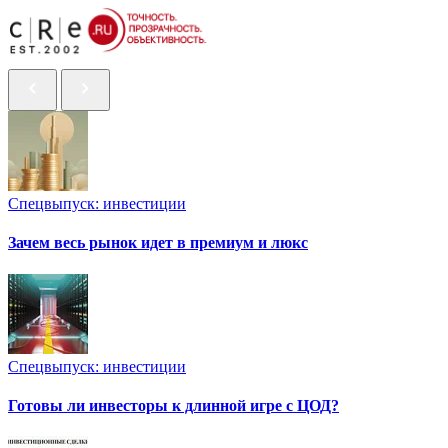
Спецвыпуск: инвестиции
Зачем весь рынок идет в премиум и люкс
Спецвыпуск: инвестиции
Готовы ли инвесторы к длинной игре с ЦОД?