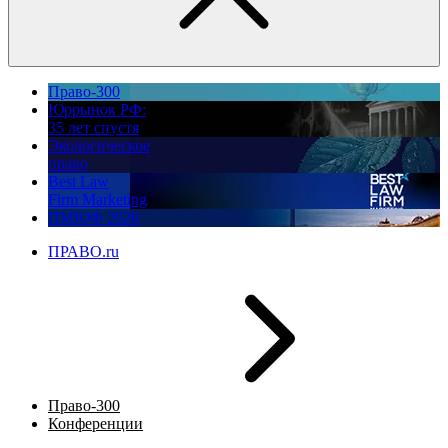
Право-300
Юррынок РФ:
35 лет спустя
Экологическое
право
Best Law
Firm Marketing
ПМЮФ 2026
ПРАВО.ru
Право-300
Конференции