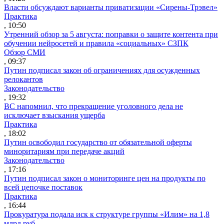
Власти обсуждают варианты приватизации «Сирены-Трэвел»
Практика
, 10:50
Утренний обзор за 5 августа: поправки о защите контента при
обучении нейросетей и правила «социальных» СЗПК
Обзор СМИ
, 09:37
Путин подписал закон об ограничениях для осужденных
релокантов
Законодательство
, 19:32
ВС напомнил, что прекращение уголовного дела не
исключает взыскания ущерба
Практика
, 18:02
Путин освободил государство от обязательной оферты
миноритариям при передаче акций
Законодательство
, 17:16
Путин подписал закон о мониторинге цен на продукты по
всей цепочке поставок
Практика
, 16:44
Прокуратура подала иск к структуре группы «Илим» на 1,8
млрд руб.