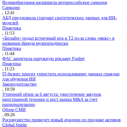
Великобритания расширила антироссийские санкции
Санкции
, 12:41
АБД предложила стандарт синтетических данных для ИИ-
моделей
Практика
, 11:53
«Билайн» подал встречный иск к Т2 из-за слова «микс» в
названии бренда мультиподписки
Практика
, 11:44
ФАС запретила наружную рекламу Fonbet
Практика
, 11:23
IT-бизнес просит упростить использование данных граждан
для обучения ИИ
Законодательство
, 10:59
Утренний обзор за 6 августа: ужесточение закупок
иностранной техники и рост рынка M&A за счет
национализации
Обзор СМИ
, 09:26
Росимущество проведет новый аукцион по продаже активов
Global Spirits