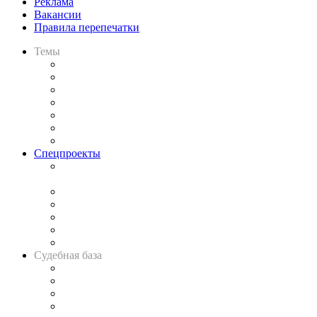
Реклама
Вакансии
Правила перепечатки
Темы
Практика
Законодательство
Процесс
Исследования
Рынок юридических услуг
Юридическое сообщество
Важнейшие правовые темы в прессе
Спецпроекты
Подкаст «В здравом уме
и твёрдой памяти»
Legal Design
Банкротная панорама
Советы для литигаторов
Сговоры на торгах
Авто
Судебная база
Картотека арбитражных дел
Решения арбитражных судов
Календарь рассмотрения арбитражных дел
Досье судей