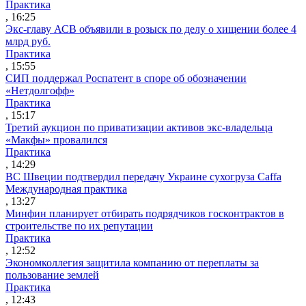
Практика
, 16:25
Экс-главу АСВ объявили в розыск по делу о хищении более 4
млрд руб.
Практика
, 15:55
СИП поддержал Роспатент в споре об обозначении
«Нетдолгофф»
Практика
, 15:17
Третий аукцион по приватизации активов экс-владельца
«Макфы» провалился
Практика
, 14:29
ВС Швеции подтвердил передачу Украине сухогруза Caffa
Международная практика
, 13:27
Минфин планирует отбирать подрядчиков госконтрактов в
строительстве по их репутации
Практика
, 12:52
Экономколлегия защитила компанию от переплаты за
пользование землей
Практика
, 12:43