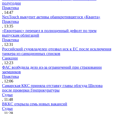
полугодии
Практика
, 14:47
NexTouch выкупит активы обанкротившегося «Кванта»
Практика
, 13:35
«Евротранс» перешел в полноценный дефолт по трем
выпускам облигаций
Практика
, 12:31
Российский судовладелец отозвал иск к ЕС после исключения
танкера из санкционных списков
Санкции
, 12:23
ФАС возбудила дело из-за ограничений при страховании
заемщиков
Практика
, 12:06
Самарская ККС приняла отставку главы облсуда Шилова
после проверки Генпрокуратуры
Судьи
, 11:48
ВККС открыла семь новых вакансий
Судьи
, 11:28