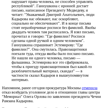
нарушает права человека, не способен управлять
республикой". Ганнушкина с иронией достает
письмо, написанное Президенту Медведеву, и
читает: "Уважаемый Дмитрий Анатольевич, люди
Кадырова нас обижают, нас оскорбляют,
социально не обеспечивают". И в конце письма
стоят неразборчивые росписи без фамилий. Якобы
двадцать человек там расписались. Я взял письмо,
прочитал и говорю: "Где фамилии? Росписи
сделаны одной ручкой и одним человеком".
Ганнушкина спрашивает Эстемирову: "Где
фамилии?". Она смутилась. Правозащитники
поехали туда, откуда якобы было послано письмо.
Не нашли ни одного человека, письмо —
фальшивка. Эстемирова все это сфабриковала,
чтобы к приезду правозащитников был какой-то
разоблачительный материал, скандал" — в
частности сказал Кадыров в вышеупомянутом
интервью.
Напомним, ранее сегодня прокуратура Москвы
отменила
отказ возбудить уголовное дело в отношении главы центра
"Мемориал" Олега Орлова по заявлению президента Чечни
Рамзана Кадырова.