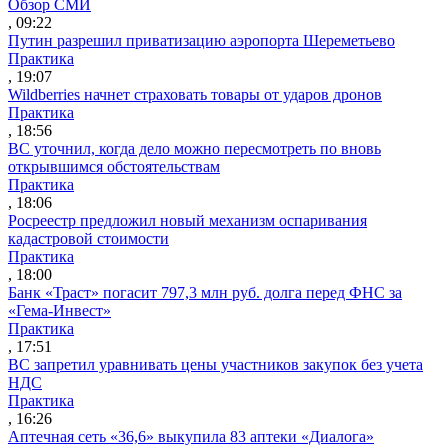
Обзор СМИ
, 09:22
Путин разрешил приватизацию аэропорта Шереметьево
Практика
, 19:07
Wildberries начнет страховать товары от ударов дронов
Практика
, 18:56
ВС уточнил, когда дело можно пересмотреть по вновь
открывшимся обстоятельствам
Практика
, 18:06
Росреестр предложил новый механизм оспаривания
кадастровой стоимости
Практика
, 18:00
Банк «Траст» погасит 797,3 млн руб. долга перед ФНС за
«Гема-Инвест»
Практика
, 17:51
ВС запретил уравнивать цены участников закупок без учета
НДС
Практика
, 16:26
Аптечная сеть «36,6» выкупила 83 аптеки «Диалога»