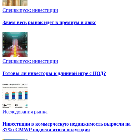
Спецвыпуск: инвестиции
Зачем весь рынок идет в премиум и люкс
Спецвыпуск: инвестиции
Готовы ли инвесторы к длинной игре с ЦОД?
Исследования рынка
Инвестиции в коммерческую недвижимость выросли на
37%: CMWP подвели итоги полугодия