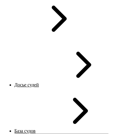
Досье судей
База судов