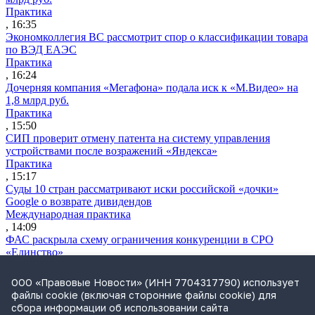
Практика
, 16:35
Экономколлегия ВС рассмотрит спор о классификации товара
по ВЭД ЕАЭС
Практика
, 16:24
Дочерняя компания «Мегафона» подала иск к «М.Видео» на
1,8 млрд руб.
Практика
, 15:50
СИП проверит отмену патента на систему управления
устройствами после возражений «Яндекса»
Практика
, 15:17
Суды 10 стран рассматривают иски российской «дочки»
Google о возврате дивидендов
Международная практика
, 14:09
ФАС раскрыла схему ограничения конкуренции в СРО
«Единство»
Практика
, 14:08
ООО «Правовые Новости» (ИНН 7704317790) использует
Суд снял арбитражную оговорку по просьбе иностранного
файлы cookie (включая сторонние файлы cookie) для
истца
сбора информации об использовании сайта