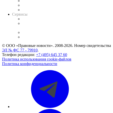
Информация о судах
RSS лента новостей
Вакансии для юристов
Сервисы
Справочно-правовая система
Casebook: мониторинг дел
и компаний
Caselook: поиск и анализ практики
CASE.ONE: управление юридической службой
© ООО «Правовые новости». 2008-2026.
Номер свидетельства
ЭЛ № ФС 77 - 79910
.
Телефон редакции:
+7 (495) 645 37 60
Политика использования cookie-файлов
Политика конфиденциальности