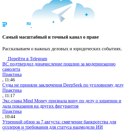
Cамый масштабный и точный канал о праве
Рассказываем о важных деловых и юридических событиях.
Перейти в Telegram
ВС подтвердил доначисление пошлин за модернизацию
самолета
Практика
, 11:46
Суды не приняли заключения DeepSeek по уголовному делу
Практика
, 11:17
Экс-глава Mind Money признала вину по делу о хищении и
дала показания на других фигурантов
Практика
, 10:44
Утренний обзор за 7 августа: смягчение банкротства для
селлеров и требования для статуса нацмодели ИИ