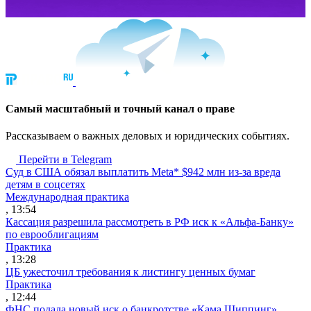
Cамый масштабный и точный канал о праве
Рассказываем о важных деловых и юридических событиях.
Перейти в Telegram
Суд в США обязал выплатить Meta* $942 млн из-за вреда
детям в соцсетях
Международная практика
, 13:54
Кассация разрешила рассмотреть в РФ иск к «Альфа-Банку»
по еврооблигациям
Практика
, 13:28
ЦБ ужесточил требования к листингу ценных бумаг
Практика
, 12:44
ФНС подала новый иск о банкротстве «Кама Шиппинг»