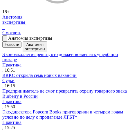
18+
Анатомия
экспертизы
Смотреть
Анатомия экспертизы
Новости
Анатомия
экспертизы
Экономколлегия решит, кто должен возмещать ущерб при
пожаре
Практика
, 16:51
ВККС открыла семь новых вакансий
Судьи
, 16:15
Предприниматель не смог прекратить охрану товарного знака
Burberry в России
Практика
, 15:50
Экс-директора Popcorn Books приговорили к четырем годам
условно по делу о пропаганде ЛГБТ*
Практика
, 15:25