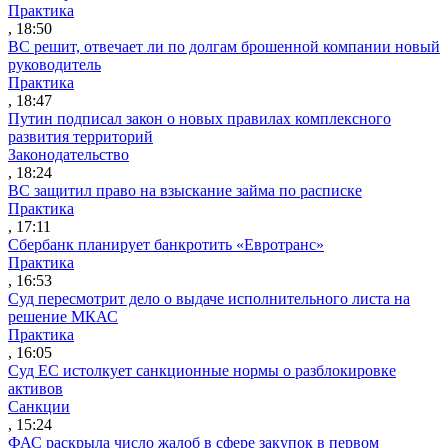
Практика
, 18:50
ВС решит, отвечает ли по долгам брошенной компании новый
руководитель
Практика
, 18:47
Путин подписал закон о новых правилах комплексного
развития территорий
Законодательство
, 18:24
ВС защитил право на взыскание займа по расписке
Практика
, 17:11
Сбербанк планирует банкротить «Евротранс»
Практика
, 16:53
Суд пересмотрит дело о выдаче исполнительного листа на
решение МКАС
Практика
, 16:05
Суд ЕС истолкует санкционные нормы о разблокировке
активов
Санкции
, 15:24
ФАС раскрыла число жалоб в сфере закупок в первом