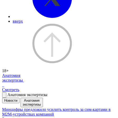
вверх
18+
Анатомия
экспертизы
Смотреть
Анатомия экспертизы
Новости
Анатомия
экспертизы
Минцифры предложило усилить контроль за сим-картами в
M2M-устройствах компаний