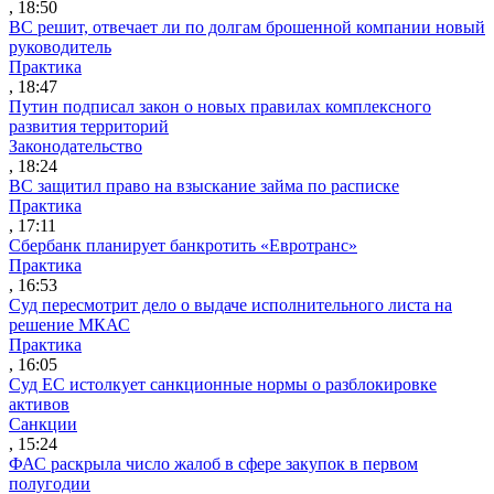
, 18:50
ВС решит, отвечает ли по долгам брошенной компании новый
руководитель
Практика
, 18:47
Путин подписал закон о новых правилах комплексного
развития территорий
Законодательство
, 18:24
ВС защитил право на взыскание займа по расписке
Практика
, 17:11
Сбербанк планирует банкротить «Евротранс»
Практика
, 16:53
Суд пересмотрит дело о выдаче исполнительного листа на
решение МКАС
Практика
, 16:05
Суд ЕС истолкует санкционные нормы о разблокировке
активов
Санкции
, 15:24
ФАС раскрыла число жалоб в сфере закупок в первом
полугодии