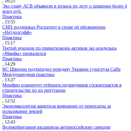
, 16:25
Экс-главу АСВ объявили в розыск по делу о хищении более 4
млрд руб.
Практика
, 15:55
СИП поддержал Роспатент в споре об обозначении
«Нетдолгофф»
Практика
, 15:17
Третий аукцион по приватизации активов экс-владельца
«Макфы» провалился
Практика
, 14:29
ВС Швеции подтвердил передачу Украине сухогруза Caffa
Международная практика
, 13:27
Минфин планирует отбирать подрядчиков госконтрактов в
строительстве по их репутации
Практика
, 12:52
Экономколлегия защитила компанию от переплаты за
пользование землей
Практика
, 12:43
Великобритания расширила антироссийские санкции