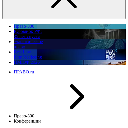
Право-300
Юррынок РФ:
35 лет спустя
Экологическое
право
Best Law
Firm Marketing
ПМЮФ 2026
ПРАВО.ru
Право-300
Конференции