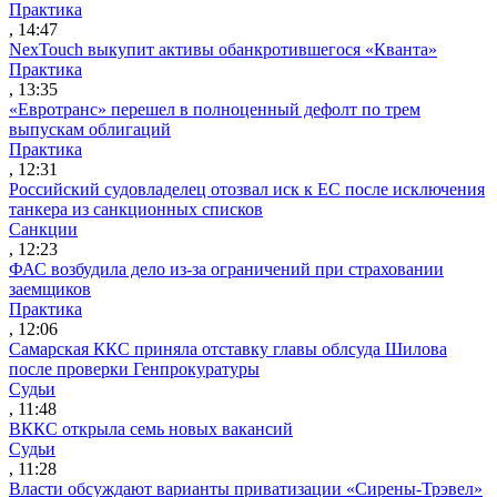
Практика
, 14:47
NexTouch выкупит активы обанкротившегося «Кванта»
Практика
, 13:35
«Евротранс» перешел в полноценный дефолт по трем
выпускам облигаций
Практика
, 12:31
Российский судовладелец отозвал иск к ЕС после исключения
танкера из санкционных списков
Санкции
, 12:23
ФАС возбудила дело из-за ограничений при страховании
заемщиков
Практика
, 12:06
Самарская ККС приняла отставку главы облсуда Шилова
после проверки Генпрокуратуры
Судьи
, 11:48
ВККС открыла семь новых вакансий
Судьи
, 11:28
Власти обсуждают варианты приватизации «Сирены-Трэвел»