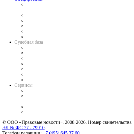
Подкаст «В здравом уме
и твёрдой памяти»
Legal Design
Банкротная панорама
Советы для литигаторов
Сговоры на торгах
Авто
Судебная база
Картотека арбитражных дел
Решения арбитражных судов
Календарь рассмотрения арбитражных дел
Досье судей
Информация о судах
RSS лента новостей
Вакансии для юристов
Сервисы
Справочно-правовая система
Casebook: мониторинг дел
и компаний
Caselook: поиск и анализ практики
CASE.ONE: управление юридической службой
© ООО «Правовые новости». 2008-2026.
Номер свидетельства
ЭЛ № ФС 77 - 79910
.
Телефон редакции:
+7 (495) 645 37 60