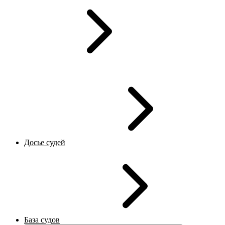
Досье судей
База судов