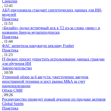
Санкции
, 12:41
АБД предложила стандарт синтетических данных для ИИ-
моделей
Практика
, 11:53
«Билайн» подал встречный иск к Т2 из-за слова «микс» в
названии бренда мультиподписки
Практика
, 11:44
ФАС запретила наружную рекламу Fonbet
Практика
, 11:23
IT-бизнес просит упростить использование данных граждан
для обучения ИИ
Законодательство
, 10:59
Утренний обзор за 6 августа: ужесточение закупок
иностранной техники и рост рынка M&A за счет
национализации
Обзор СМИ
, 09:26
Росимущество проведет новый аукцион по продаже активов
Global Spirits
Практика