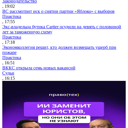
Законодательство
, 19:02
ВС рассмотрит иск о снятии партии «Яблоко» с выборов
Практика
, 17:55
Экс-владельца бутика Cartier осудили на девять с половиной
лет за таможенную схему
Практика
, 17:18
Экономколлегия решит, кто должен возмещать ущерб при
пожаре
Практика
, 16:51
ВККС открыла семь новых вакансий
Судьи
, 16:15