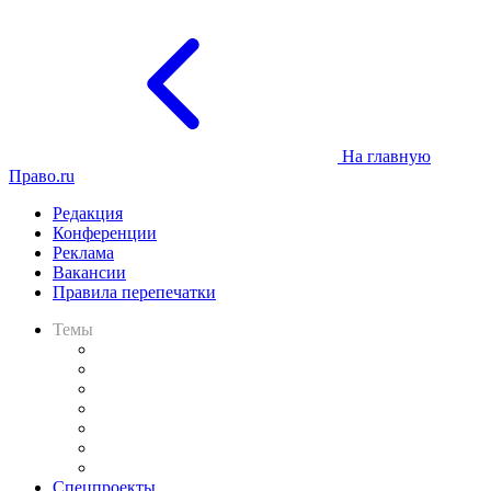
На главную
Право.ru
Редакция
Конференции
Реклама
Вакансии
Правила перепечатки
Темы
Практика
Законодательство
Процесс
Исследования
Рынок юридических услуг
Юридическое сообщество
Важнейшие правовые темы в прессе
Спецпроекты