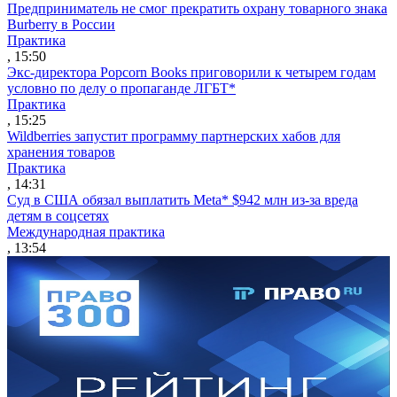
Предприниматель не смог прекратить охрану товарного знака
Burberry в России
Практика
, 15:50
Экс-директора Popcorn Books приговорили к четырем годам
условно по делу о пропаганде ЛГБТ*
Практика
, 15:25
Wildberries запустит программу партнерских хабов для
хранения товаров
Практика
, 14:31
Суд в США обязал выплатить Meta* $942 млн из-за вреда
детям в соцсетях
Международная практика
, 13:54