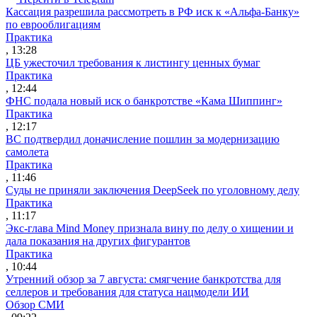
Кассация разрешила рассмотреть в РФ иск к «Альфа-Банку»
по еврооблигациям
Практика
, 13:28
ЦБ ужесточил требования к листингу ценных бумаг
Практика
, 12:44
ФНС подала новый иск о банкротстве «Кама Шиппинг»
Практика
, 12:17
ВС подтвердил доначисление пошлин за модернизацию
самолета
Практика
, 11:46
Суды не приняли заключения DeepSeek по уголовному делу
Практика
, 11:17
Экс-глава Mind Money признала вину по делу о хищении и
дала показания на других фигурантов
Практика
, 10:44
Утренний обзор за 7 августа: смягчение банкротства для
селлеров и требования для статуса нацмодели ИИ
Обзор СМИ