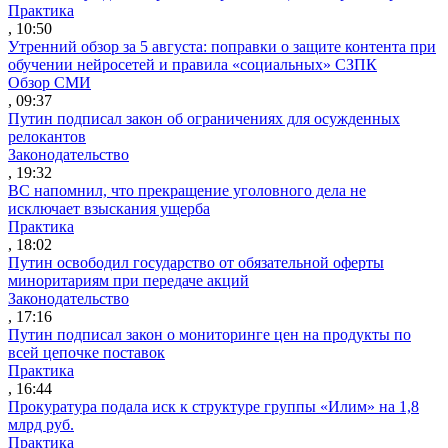
Практика
, 10:50
Утренний обзор за 5 августа: поправки о защите контента при
обучении нейросетей и правила «социальных» СЗПК
Обзор СМИ
, 09:37
Путин подписал закон об ограничениях для осужденных
релокантов
Законодательство
, 19:32
ВС напомнил, что прекращение уголовного дела не
исключает взыскания ущерба
Практика
, 18:02
Путин освободил государство от обязательной оферты
миноритариям при передаче акций
Законодательство
, 17:16
Путин подписал закон о мониторинге цен на продукты по
всей цепочке поставок
Практика
, 16:44
Прокуратура подала иск к структуре группы «Илим» на 1,8
млрд руб.
Практика