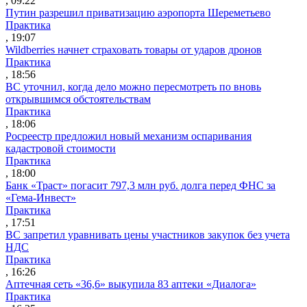
, 09:22
Путин разрешил приватизацию аэропорта Шереметьево
Практика
, 19:07
Wildberries начнет страховать товары от ударов дронов
Практика
, 18:56
ВС уточнил, когда дело можно пересмотреть по вновь
открывшимся обстоятельствам
Практика
, 18:06
Росреестр предложил новый механизм оспаривания
кадастровой стоимости
Практика
, 18:00
Банк «Траст» погасит 797,3 млн руб. долга перед ФНС за
«Гема-Инвест»
Практика
, 17:51
ВС запретил уравнивать цены участников закупок без учета
НДС
Практика
, 16:26
Аптечная сеть «36,6» выкупила 83 аптеки «Диалога»
Практика