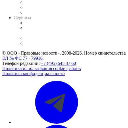
Информация о судах
RSS лента новостей
Вакансии для юристов
Сервисы
Справочно-правовая система
Casebook: мониторинг дел
и компаний
Caselook: поиск и анализ практики
CASE.ONE: управление юридической службой
© ООО «Правовые новости». 2008-2026.
Номер свидетельства
ЭЛ № ФС 77 - 79910
.
Телефон редакции:
+7 (495) 645 37 60
Политика использования cookie-файлов
Политика конфиденциальности