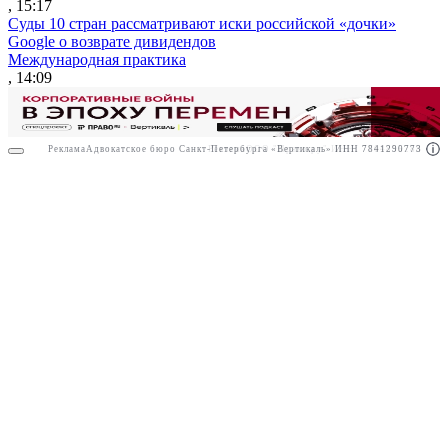
, 15:17
Суды 10 стран рассматривают иски российской «дочки»
Google о возврате дивидендов
Международная практика
, 14:09
Реклама
Адвокатское бюро Санкт-Петербурга «Вертикаль» ИНН 7841290773
Реклама
ООО "Право.ру" ИНН: 7704835288