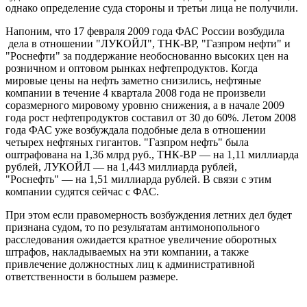
однако определение суда стороны и третьи лица не получили.
Напоним, что 17 февраля 2009 года ФАС России возбудила
дела в отношении "ЛУКОЙЛ", ТНК-BP, "Газпром нефти" и
"Роснефти" за поддержание необоснованно высоких цен на
розничном и оптовом рынках нефтепродуктов. Когда
мировые цены на нефть заметно снизились, нефтяные
компании в течение 4 квартала 2008 года не произвели
соразмерного мировому уровню снижения, а в начале 2009
года рост нефтепродуктов составил от 30 до 60%. Летом 2008
года ФАС уже возбуждала подобные дела в отношении
четырех нефтяных гигантов. "Газпром нефть" была
оштрафована на 1,36 млрд руб., ТНК-ВР — на 1,11 миллиарда
рублей, ЛУКОЙЛ — на 1,443 миллиарда рублей,
"Роснефть" — на 1,51 миллиарда рублей. В связи с этим
компании судятся сейчас с ФАС.
При этом если правомерность возбуждения летних дел будет
признана судом, то по результатам антимонопольного
расследования ожидается кратное увеличение оборотных
штрафов, накладываемых на эти компании, а также
привлечение должностных лиц к административной
ответственности в большем размере.