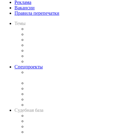
Реклама
Вакансии
Правила перепечатки
Темы
Практика
Законодательство
Процесс
Исследования
Рынок юридических услуг
Юридическое сообщество
Важнейшие правовые темы в прессе
Спецпроекты
Подкаст «В здравом уме
и твёрдой памяти»
Legal Design
Банкротная панорама
Советы для литигаторов
Сговоры на торгах
Авто
Судебная база
Картотека арбитражных дел
Решения арбитражных судов
Календарь рассмотрения арбитражных дел
Досье судей