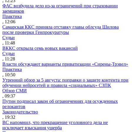
, 12:23
ФАС возбудила дело из-за ограничений при страховании
заемщиков
Практика
, 12:06
Самарская ККС приняла отставку главы облсуда Шилова
после проверки Генпрокуратуры
Судьи
, 11:48
ВККС открыла семь новых вакансий
Судьи
, 11:28
Власти обсуждают варианты приватизации «Сирены-Трэвел»
Практика
, 10:50
Утренний обзор за 5 августа: поправки о защите контента при
обучении нейросетей и правила «социальных» СЗПК
Обзор СМИ
, 09:37
Путин подписал закон об ограничениях для осужденных
релокантов
Законодательство
, 19:32
ВС напомнил, что прекращение уголовного дела не
исключает взыскания ущерба