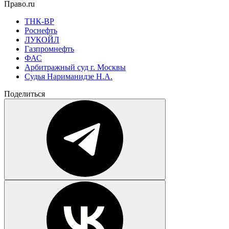
Право.ru
ТНК-BP
Роснефть
ЛУКОЙЛ
Газпромнефть
ФАС
Арбитражный суд г. Москвы
Судья Нариманидзе Н.А.
Поделиться