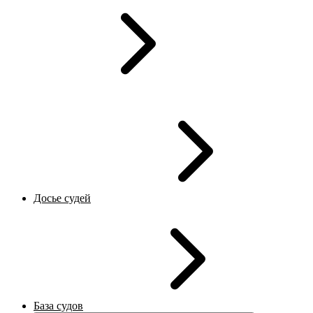
Досье судей
База судов