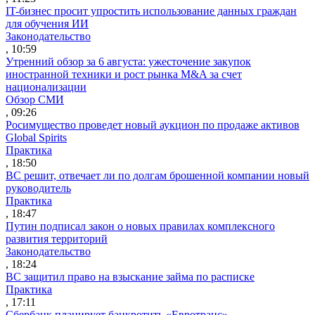
IT-бизнес просит упростить использование данных граждан
для обучения ИИ
Законодательство
, 10:59
Утренний обзор за 6 августа: ужесточение закупок
иностранной техники и рост рынка M&A за счет
национализации
Обзор СМИ
, 09:26
Росимущество проведет новый аукцион по продаже активов
Global Spirits
Практика
, 18:50
ВС решит, отвечает ли по долгам брошенной компании новый
руководитель
Практика
, 18:47
Путин подписал закон о новых правилах комплексного
развития территорий
Законодательство
, 18:24
ВС защитил право на взыскание займа по расписке
Практика
, 17:11
Сбербанк планирует банкротить «Евротранс»