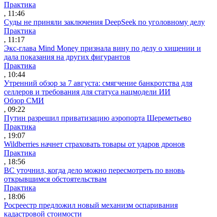
Практика
, 11:46
Суды не приняли заключения DeepSeek по уголовному делу
Практика
, 11:17
Экс-глава Mind Money признала вину по делу о хищении и
дала показания на других фигурантов
Практика
, 10:44
Утренний обзор за 7 августа: смягчение банкротства для
селлеров и требования для статуса нацмодели ИИ
Обзор СМИ
, 09:22
Путин разрешил приватизацию аэропорта Шереметьево
Практика
, 19:07
Wildberries начнет страховать товары от ударов дронов
Практика
, 18:56
ВС уточнил, когда дело можно пересмотреть по вновь
открывшимся обстоятельствам
Практика
, 18:06
Росреестр предложил новый механизм оспаривания
кадастровой стоимости