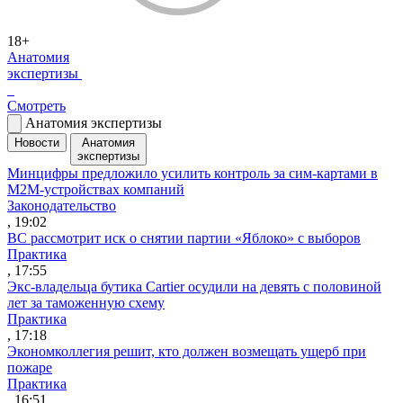
18+
Анатомия
экспертизы
Смотреть
Анатомия экспертизы
Новости
Анатомия
экспертизы
Минцифры предложило усилить контроль за сим-картами в
M2M-устройствах компаний
Законодательство
, 19:02
ВС рассмотрит иск о снятии партии «Яблоко» с выборов
Практика
, 17:55
Экс-владельца бутика Cartier осудили на девять с половиной
лет за таможенную схему
Практика
, 17:18
Экономколлегия решит, кто должен возмещать ущерб при
пожаре
Практика
, 16:51