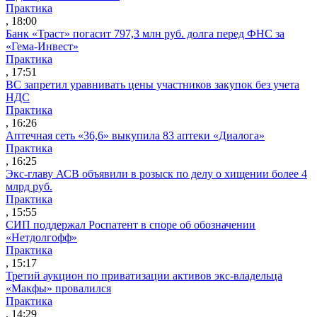
Практика
, 18:00
Банк «Траст» погасит 797,3 млн руб. долга перед ФНС за
«Гема-Инвест»
Практика
, 17:51
ВС запретил уравнивать цены участников закупок без учета
НДС
Практика
, 16:26
Аптечная сеть «36,6» выкупила 83 аптеки «Диалога»
Практика
, 16:25
Экс-главу АСВ объявили в розыск по делу о хищении более 4
млрд руб.
Практика
, 15:55
СИП поддержал Роспатент в споре об обозначении
«Нетдолгофф»
Практика
, 15:17
Третий аукцион по приватизации активов экс-владельца
«Макфы» провалился
Практика
, 14:29