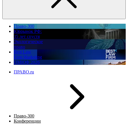
Право-300
Юррынок РФ:
35 лет спустя
Экологическое
право
Best Law
Firm Marketing
ПМЮФ 2026
ПРАВО.ru
Право-300
Конференции