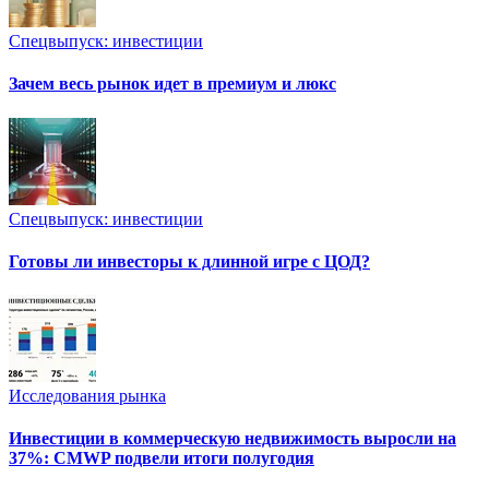
Спецвыпуск: инвестиции
Зачем весь рынок идет в премиум и люкс
Спецвыпуск: инвестиции
Готовы ли инвесторы к длинной игре с ЦОД?
Исследования рынка
Инвестиции в коммерческую недвижимость выросли на
37%: CMWP подвели итоги полугодия