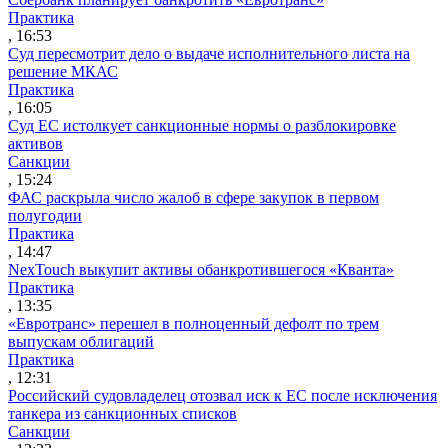
Практика
, 16:53
Суд пересмотрит дело о выдаче исполнительного листа на
решение МКАС
Практика
, 16:05
Суд ЕС истолкует санкционные нормы о разблокировке
активов
Санкции
, 15:24
ФАС раскрыла число жалоб в сфере закупок в первом
полугодии
Практика
, 14:47
NexTouch выкупит активы обанкротившегося «Кванта»
Практика
, 13:35
«Евротранс» перешел в полноценный дефолт по трем
выпускам облигаций
Практика
, 12:31
Российский судовладелец отозвал иск к ЕС после исключения
танкера из санкционных списков
Санкции