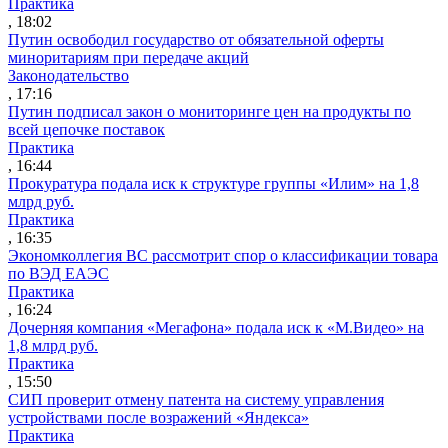
Практика
, 18:02
Путин освободил государство от обязательной оферты
миноритариям при передаче акций
Законодательство
, 17:16
Путин подписал закон о мониторинге цен на продукты по
всей цепочке поставок
Практика
, 16:44
Прокуратура подала иск к структуре группы «Илим» на 1,8
млрд руб.
Практика
, 16:35
Экономколлегия ВС рассмотрит спор о классификации товара
по ВЭД ЕАЭС
Практика
, 16:24
Дочерняя компания «Мегафона» подала иск к «М.Видео» на
1,8 млрд руб.
Практика
, 15:50
СИП проверит отмену патента на систему управления
устройствами после возражений «Яндекса»
Практика