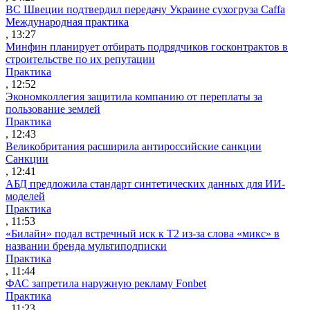
ВС Швеции подтвердил передачу Украине сухогруза Caffa
Международная практика
, 13:27
Минфин планирует отбирать подрядчиков госконтрактов в
строительстве по их репутации
Практика
, 12:52
Экономколлегия защитила компанию от переплаты за
пользование землей
Практика
, 12:43
Великобритания расширила антироссийские санкции
Санкции
, 12:41
АБД предложила стандарт синтетических данных для ИИ-
моделей
Практика
, 11:53
«Билайн» подал встречный иск к Т2 из-за слова «микс» в
названии бренда мультиподписки
Практика
, 11:44
ФАС запретила наружную рекламу Fonbet
Практика
, 11:23