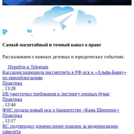
Cамый масштабный и точный канал о праве
Рассказываем о важных деловых и юридических событиях.
Перейти в Telegram
Кассация разрешила рассмотреть в РФ иск к «Альфа-Банку»
по еврооблигациям
Практика
, 13:28
ЦБ ужесточил требования к листингу ценных бумаг
Практика
, 12:44
ФНС подала новый иск о банкротстве «Кама Шиппинг»
Практика
, 12:17
ВС подтвердил доначисление пошлин за модернизацию
самолета