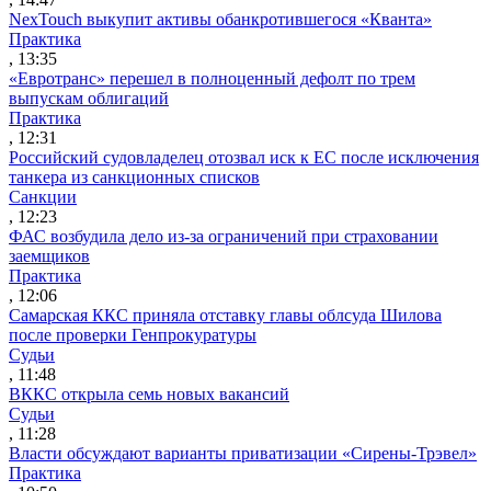
NexTouch выкупит активы обанкротившегося «Кванта»
Практика
, 13:35
«Евротранс» перешел в полноценный дефолт по трем
выпускам облигаций
Практика
, 12:31
Российский судовладелец отозвал иск к ЕС после исключения
танкера из санкционных списков
Санкции
, 12:23
ФАС возбудила дело из-за ограничений при страховании
заемщиков
Практика
, 12:06
Самарская ККС приняла отставку главы облсуда Шилова
после проверки Генпрокуратуры
Судьи
, 11:48
ВККС открыла семь новых вакансий
Судьи
, 11:28
Власти обсуждают варианты приватизации «Сирены-Трэвел»
Практика