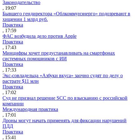
Законодательство
, 19:07
Бывшего гендиректора «Облкоммунэнерго» подозревают в
хищении 1 млрд руб.
Практика
, 17:59
ФАС возбудила дело против Apple
Практика
, 17:43
Минцифры хочет предустанавливать на смартфонах
системных помощников с ИИ
Практика
, 17:33
Экс-совладельца «Азбуки вкуса» заочно судят по делу о
растрате $11 млн
Практика
, 17:02
Суд не признал решение SCC по взысканию с российской
компании
Международная практика
, 17:01
Дроны могут начать применять для фиксации нарушений
ПДД
Практика
, 15:41