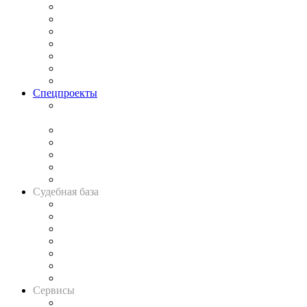
Практика
Законодательство
Процесс
Исследования
Рынок юридических услуг
Юридическое сообщество
Важнейшие правовые темы в прессе
Спецпроекты
Подкаст «В здравом уме
и твёрдой памяти»
Legal Design
Банкротная панорама
Советы для литигаторов
Сговоры на торгах
Авто
Судебная база
Картотека арбитражных дел
Решения арбитражных судов
Календарь рассмотрения арбитражных дел
Досье судей
Информация о судах
RSS лента новостей
Вакансии для юристов
Сервисы
Справочно-правовая система