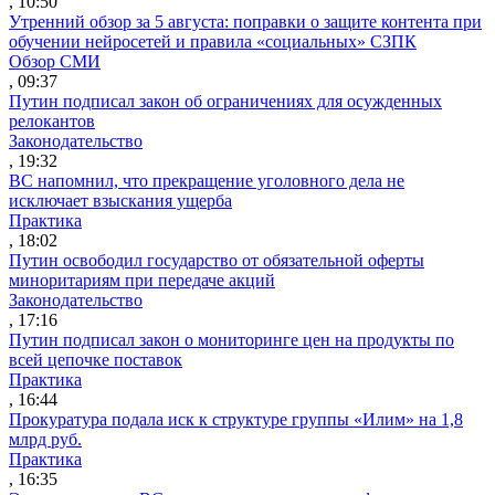
, 10:50
Утренний обзор за 5 августа: поправки о защите контента при
обучении нейросетей и правила «социальных» СЗПК
Обзор СМИ
, 09:37
Путин подписал закон об ограничениях для осужденных
релокантов
Законодательство
, 19:32
ВС напомнил, что прекращение уголовного дела не
исключает взыскания ущерба
Практика
, 18:02
Путин освободил государство от обязательной оферты
миноритариям при передаче акций
Законодательство
, 17:16
Путин подписал закон о мониторинге цен на продукты по
всей цепочке поставок
Практика
, 16:44
Прокуратура подала иск к структуре группы «Илим» на 1,8
млрд руб.
Практика
, 16:35