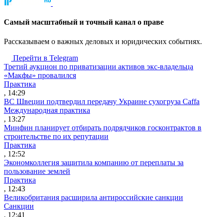
Cамый масштабный и точный канал о праве
Рассказываем о важных деловых и юридических событиях.
Перейти в Telegram
Третий аукцион по приватизации активов экс-владельца
«Макфы» провалился
Практика
, 14:29
ВС Швеции подтвердил передачу Украине сухогруза Caffa
Международная практика
, 13:27
Минфин планирует отбирать подрядчиков госконтрактов в
строительстве по их репутации
Практика
, 12:52
Экономколлегия защитила компанию от переплаты за
пользование землей
Практика
, 12:43
Великобритания расширила антироссийские санкции
Санкции
, 12:41