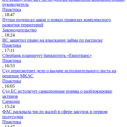
руководитель
Практика
, 18:47
Путин подписал закон о новых правилах комплексного
развития территорий
Законодательство
, 18:24
ВС защитил право на взыскание займа по расписке
Практика
, 17:11
Сбербанк планирует банкротить «Евротранс»
Практика
, 16:53
Суд пересмотрит дело о выдаче исполнительного листа на
решение МКАС
Практика
, 16:05
Суд ЕС истолкует санкционные нормы о разблокировке
активов
Санкции
, 15:24
ФАС раскрыла число жалоб в сфере закупок в первом
полугодии
Практика
, 14:47