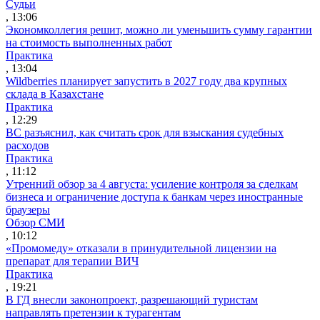
Судьи
, 13:06
Экономколлегия решит, можно ли уменьшить сумму гарантии
на стоимость выполненных работ
Практика
, 13:04
Wildberries планирует запустить в 2027 году два крупных
склада в Казахстане
Практика
, 12:29
ВС разъяснил, как считать срок для взыскания судебных
расходов
Практика
, 11:12
Утренний обзор за 4 августа: усиление контроля за сделкам
бизнеса и ограничение доступа к банкам через иностранные
браузеры
Обзор СМИ
, 10:12
«Промомеду» отказали в принудительной лицензии на
препарат для терапии ВИЧ
Практика
, 19:21
В ГД внесли законопроект, разрешающий туристам
направлять претензии к турагентам