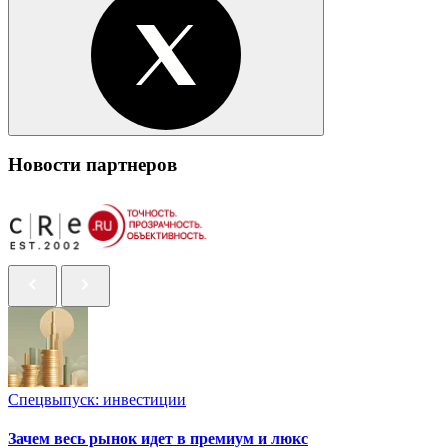
Новости партнеров
Спецвыпуск: инвестиции
Зачем весь рынок идет в премиум и люкс