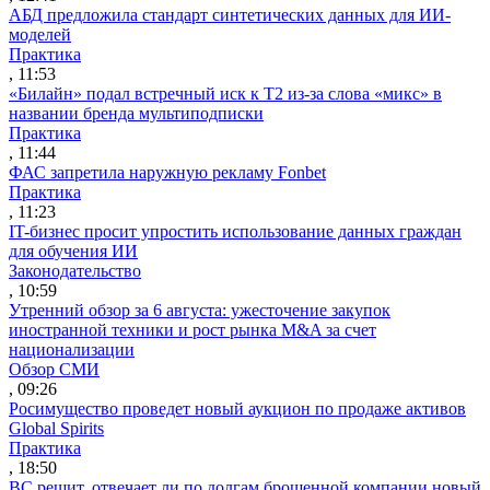
АБД предложила стандарт синтетических данных для ИИ-
моделей
Практика
, 11:53
«Билайн» подал встречный иск к Т2 из-за слова «микс» в
названии бренда мультиподписки
Практика
, 11:44
ФАС запретила наружную рекламу Fonbet
Практика
, 11:23
IT-бизнес просит упростить использование данных граждан
для обучения ИИ
Законодательство
, 10:59
Утренний обзор за 6 августа: ужесточение закупок
иностранной техники и рост рынка M&A за счет
национализации
Обзор СМИ
, 09:26
Росимущество проведет новый аукцион по продаже активов
Global Spirits
Практика
, 18:50
ВС решит, отвечает ли по долгам брошенной компании новый