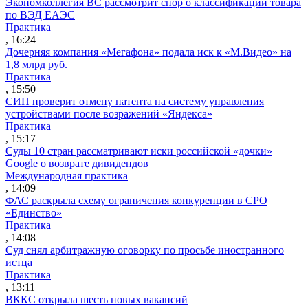
Экономколлегия ВС рассмотрит спор о классификации товара
по ВЭД ЕАЭС
Практика
, 16:24
Дочерняя компания «Мегафона» подала иск к «М.Видео» на
1,8 млрд руб.
Практика
, 15:50
СИП проверит отмену патента на систему управления
устройствами после возражений «Яндекса»
Практика
, 15:17
Суды 10 стран рассматривают иски российской «дочки»
Google о возврате дивидендов
Международная практика
, 14:09
ФАС раскрыла схему ограничения конкуренции в СРО
«Единство»
Практика
, 14:08
Суд снял арбитражную оговорку по просьбе иностранного
истца
Практика
, 13:11
ВККС открыла шесть новых вакансий