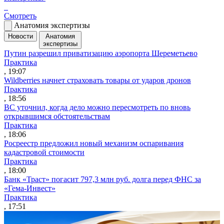
Смотреть
Анатомия экспертизы
Новости
Анатомия
экспертизы
Путин разрешил приватизацию аэропорта Шереметьево
Практика
, 19:07
Wildberries начнет страховать товары от ударов дронов
Практика
, 18:56
ВС уточнил, когда дело можно пересмотреть по вновь
открывшимся обстоятельствам
Практика
, 18:06
Росреестр предложил новый механизм оспаривания
кадастровой стоимости
Практика
, 18:00
Банк «Траст» погасит 797,3 млн руб. долга перед ФНС за
«Гема-Инвест»
Практика
, 17:51