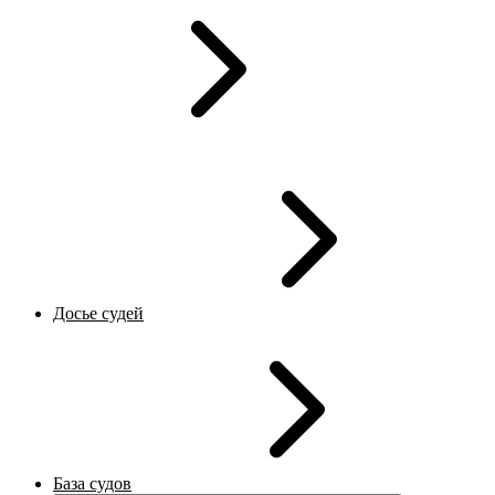
Досье судей
База судов