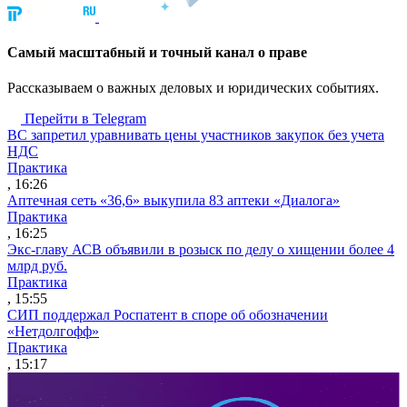
Cамый масштабный и точный канал о праве
Рассказываем о важных деловых и юридических событиях.
Перейти в Telegram
ВС запретил уравнивать цены участников закупок без учета
НДС
Практика
, 16:26
Аптечная сеть «36,6» выкупила 83 аптеки «Диалога»
Практика
, 16:25
Экс-главу АСВ объявили в розыск по делу о хищении более 4
млрд руб.
Практика
, 15:55
СИП поддержал Роспатент в споре об обозначении
«Нетдолгофф»
Практика
, 15:17