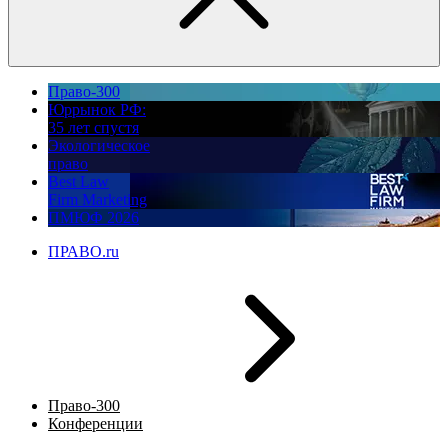
Право-300
Юррынок РФ:
35 лет спустя
Экологическое
право
Best Law
Firm Marketing
ПМЮФ 2026
ПРАВО.ru
Право-300
Конференции