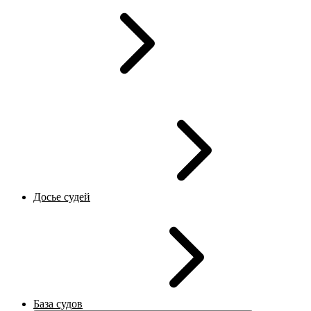
Досье судей
База судов