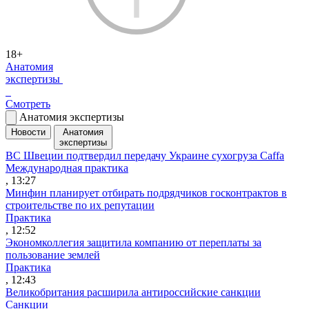
18+
Анатомия
экспертизы
Смотреть
Анатомия экспертизы
Новости
Анатомия
экспертизы
ВС Швеции подтвердил передачу Украине сухогруза Caffa
Международная практика
, 13:27
Минфин планирует отбирать подрядчиков госконтрактов в
строительстве по их репутации
Практика
, 12:52
Экономколлегия защитила компанию от переплаты за
пользование землей
Практика
, 12:43
Великобритания расширила антироссийские санкции
Санкции