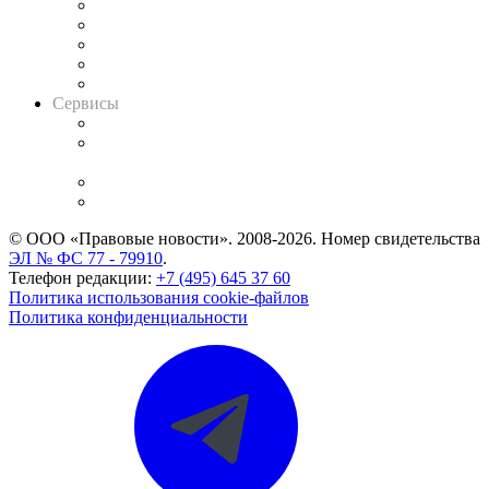
Календарь рассмотрения арбитражных дел
Досье судей
Информация о судах
RSS лента новостей
Вакансии для юристов
Сервисы
Справочно-правовая система
Casebook: мониторинг дел
и компаний
Caselook: поиск и анализ практики
CASE.ONE: управление юридической службой
© ООО «Правовые новости». 2008-2026.
Номер свидетельства
ЭЛ № ФС 77 - 79910
.
Телефон редакции:
+7 (495) 645 37 60
Политика использования cookie-файлов
Политика конфиденциальности