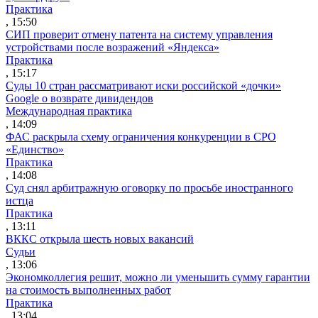
Практика
, 15:50
СИП проверит отмену патента на систему управления
устройствами после возражений «Яндекса»
Практика
, 15:17
Суды 10 стран рассматривают иски российской «дочки»
Google о возврате дивидендов
Международная практика
, 14:09
ФАС раскрыла схему ограничения конкуренции в СРО
«Единство»
Практика
, 14:08
Суд снял арбитражную оговорку по просьбе иностранного
истца
Практика
, 13:11
ВККС открыла шесть новых вакансий
Судьи
, 13:06
Экономколлегия решит, можно ли уменьшить сумму гарантии
на стоимость выполненных работ
Практика
, 13:04