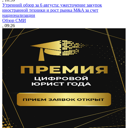
Утренний обзор за 6 августа: ужесточение закупок
иностранной техники и рост рынка M&A за счет
национализации
Обзор СМИ
, 09:26