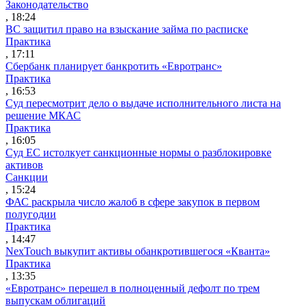
Законодательство
, 18:24
ВС защитил право на взыскание займа по расписке
Практика
, 17:11
Сбербанк планирует банкротить «Евротранс»
Практика
, 16:53
Суд пересмотрит дело о выдаче исполнительного листа на
решение МКАС
Практика
, 16:05
Суд ЕС истолкует санкционные нормы о разблокировке
активов
Санкции
, 15:24
ФАС раскрыла число жалоб в сфере закупок в первом
полугодии
Практика
, 14:47
NexTouch выкупит активы обанкротившегося «Кванта»
Практика
, 13:35
«Евротранс» перешел в полноценный дефолт по трем
выпускам облигаций