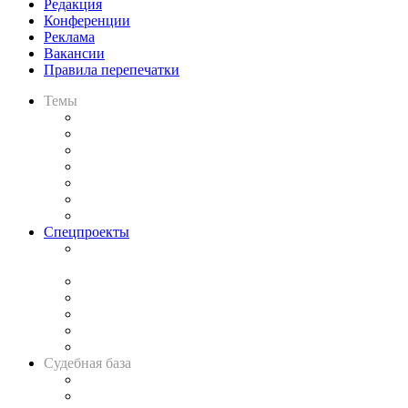
Редакция
Конференции
Реклама
Вакансии
Правила перепечатки
Темы
Практика
Законодательство
Процесс
Исследования
Рынок юридических услуг
Юридическое сообщество
Важнейшие правовые темы в прессе
Спецпроекты
Подкаст «В здравом уме
и твёрдой памяти»
Legal Design
Банкротная панорама
Советы для литигаторов
Сговоры на торгах
Авто
Судебная база
Картотека арбитражных дел
Решения арбитражных судов