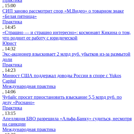
Практика
, 15:00
СИП заново рассмотрит спор «М.Видео» о товарном знаке
«Белая пятница»
Практика
, 14:45
«Страшно — и страшно интересно»: космонавт Кикина о том,
что роднит ее работу с юридической
Юрист
, 14:32
Экс-акционер взыскивает 2 млрд руб. убытков из-за размытой
доли
Практика
, 14:23
Минюст США поддержал доводы России в споре с Yukos
Capital
Международная практика
, 14:06
Чубайс просит приостановить взыскание 5,5 млрд руб. по
делу «Роснано»
Практика
, 13:15
Апелляция БВО разрешила «Альфа-Банку» судиться, несмотря
на санкции
Международная практика