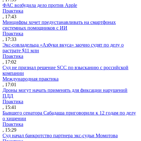
ФАС возбудила дело против Apple
Практика
, 17:43
Минцифры хочет предустанавливать на смартфонах
системных помощников с ИИ
Практика
, 17:33
Экс-совладельца «Азбуки вкуса» заочно судят по делу о
растрате $11 млн
Практика
, 17:02
Суд не признал решение SCC по взысканию с российской
компании
Международная практика
, 17:01
Дроны могут начать применять для фиксации нарушений
ПДД
Практика
, 15:41
Бывшего сенатора Сабадаша приговорили к 12 годам по делу
о хищении
Практика
, 15:29
Суд начал банкротство партнера экс-судьи Момотова