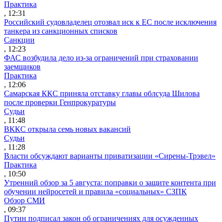
Практика
, 12:31
Российский судовладелец отозвал иск к ЕС после исключения
танкера из санкционных списков
Санкции
, 12:23
ФАС возбудила дело из-за ограничений при страховании
заемщиков
Практика
, 12:06
Самарская ККС приняла отставку главы облсуда Шилова
после проверки Генпрокуратуры
Судьи
, 11:48
ВККС открыла семь новых вакансий
Судьи
, 11:28
Власти обсуждают варианты приватизации «Сирены-Трэвел»
Практика
, 10:50
Утренний обзор за 5 августа: поправки о защите контента при
обучении нейросетей и правила «социальных» СЗПК
Обзор СМИ
, 09:37
Путин подписал закон об ограничениях для осужденных