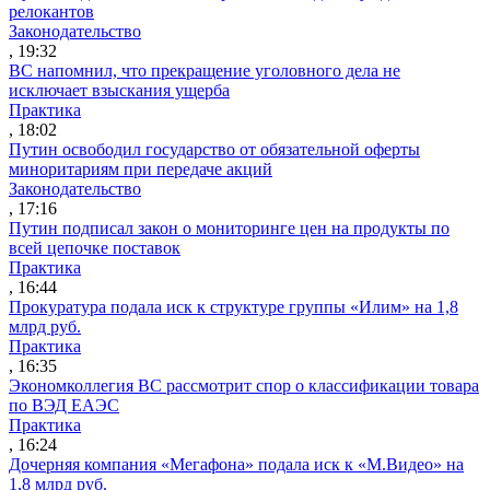
релокантов
Законодательство
, 19:32
ВС напомнил, что прекращение уголовного дела не
исключает взыскания ущерба
Практика
, 18:02
Путин освободил государство от обязательной оферты
миноритариям при передаче акций
Законодательство
, 17:16
Путин подписал закон о мониторинге цен на продукты по
всей цепочке поставок
Практика
, 16:44
Прокуратура подала иск к структуре группы «Илим» на 1,8
млрд руб.
Практика
, 16:35
Экономколлегия ВС рассмотрит спор о классификации товара
по ВЭД ЕАЭС
Практика
, 16:24
Дочерняя компания «Мегафона» подала иск к «М.Видео» на
1,8 млрд руб.