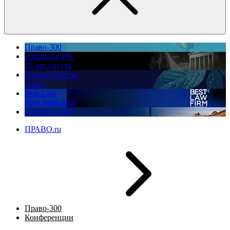
Право-300
Юррынок РФ:
35 лет спустя
Экологическое
право
Best Law
Firm Marketing
ПМЮФ 2026
ПРАВО.ru
Право-300
Конференции