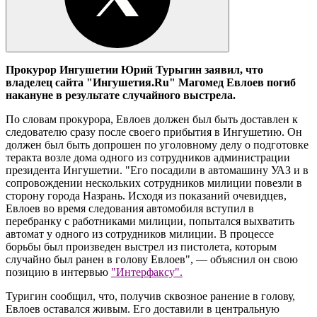
Прокурор Ингушетии Юрий Турыгин заявил, что
владелец сайта "Ингушетия.Ru" Магомед Евлоев погиб
накануне в результате случайного выстрела.
По словам прокурора, Евлоев должен был быть доставлен к
следователю сразу после своего прибытия в Ингушетию. Он
должен был быть допрошен по уголовному делу о подготовке
теракта возле дома одного из сотрудников администрации
президента Ингушетии. "Его посадили в автомашину УАЗ и в
сопровождении нескольких сотрудников милиции повезли в
сторону города Назрань. Исходя из показаний очевидцев,
Евлоев во время следования автомобиля вступил в
перебранку с работниками милиции, попытался выхватить
автомат у одного из сотрудников милиции. В процессе
борьбы был произведен выстрел из пистолета, которым
случайно был ранен в голову Евлоев", — объяснил он свою
позицию в интервью
"Интерфаксу".
Туригин сообщил, что, получив сквозное ранение в голову,
Евлоев оставался живым. Его доставили в центральную