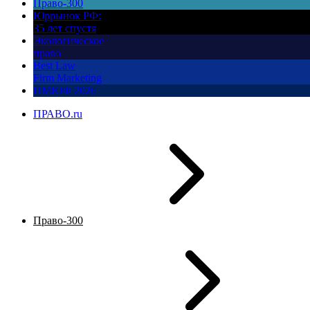
Право-300
Юррынок РФ:
35 лет спустя
Экологическое
право
Best Law
Firm Marketing
ПМЮФ 2026
ПРАВО.ru
Право-300