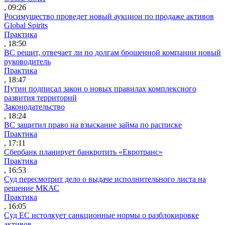
, 09:26
Росимущество проведет новый аукцион по продаже активов
Global Spirits
Практика
, 18:50
ВС решит, отвечает ли по долгам брошенной компании новый
руководитель
Практика
, 18:47
Путин подписал закон о новых правилах комплексного
развития территорий
Законодательство
, 18:24
ВС защитил право на взыскание займа по расписке
Практика
, 17:11
Сбербанк планирует банкротить «Евротранс»
Практика
, 16:53
Суд пересмотрит дело о выдаче исполнительного листа на
решение МКАС
Практика
, 16:05
Суд ЕС истолкует санкционные нормы о разблокировке
активов