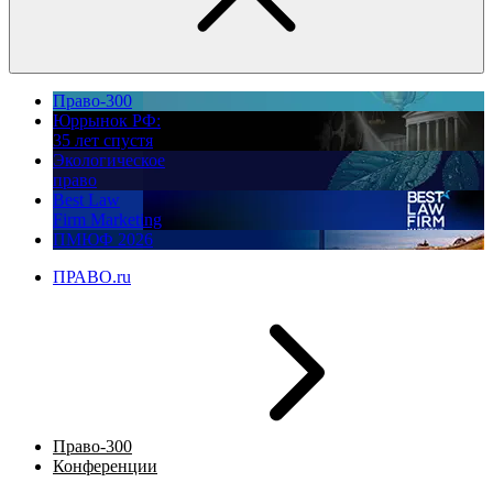
Право-300
Юррынок РФ:
35 лет спустя
Экологическое
право
Best Law
Firm Marketing
ПМЮФ 2026
ПРАВО.ru
Право-300
Конференции