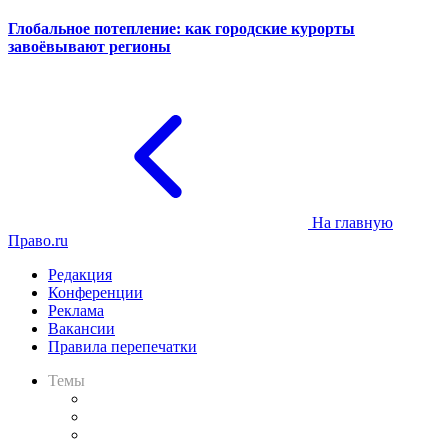
Глобальное потепление: как городские курорты
завоёвывают регионы
На главную
Право.ru
Редакция
Конференции
Реклама
Вакансии
Правила перепечатки
Темы
Практика
Законодательство
Процесс