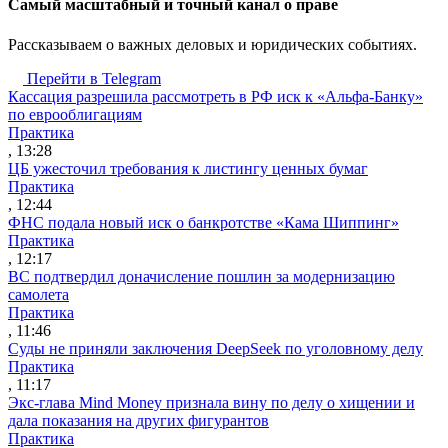
Cамый масштабный и точный канал о праве
Рассказываем о важных деловых и юридических событиях.
Перейти в Telegram
Кассация разрешила рассмотреть в РФ иск к «Альфа-Банку»
по еврооблигациям
Практика
, 13:28
ЦБ ужесточил требования к листингу ценных бумаг
Практика
, 12:44
ФНС подала новый иск о банкротстве «Кама Шиппинг»
Практика
, 12:17
ВС подтвердил доначисление пошлин за модернизацию
самолета
Практика
, 11:46
Суды не приняли заключения DeepSeek по уголовному делу
Практика
, 11:17
Экс-глава Mind Money признала вину по делу о хищении и
дала показания на других фигурантов
Практика