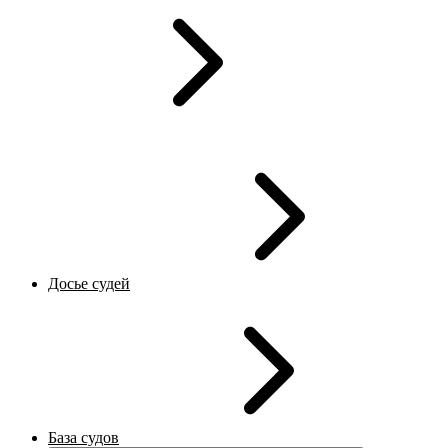
Досье судей
База судов