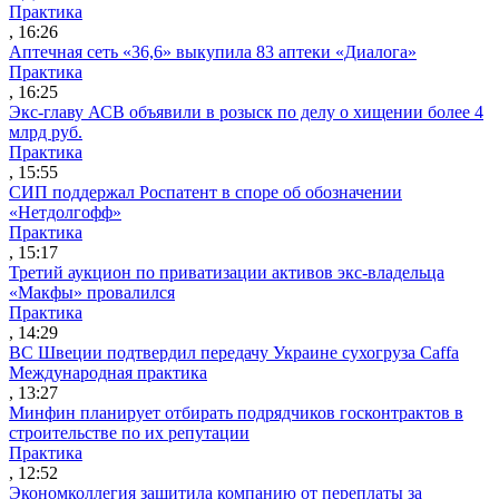
Практика
, 16:26
Аптечная сеть «36,6» выкупила 83 аптеки «Диалога»
Практика
, 16:25
Экс-главу АСВ объявили в розыск по делу о хищении более 4
млрд руб.
Практика
, 15:55
СИП поддержал Роспатент в споре об обозначении
«Нетдолгофф»
Практика
, 15:17
Третий аукцион по приватизации активов экс-владельца
«Макфы» провалился
Практика
, 14:29
ВС Швеции подтвердил передачу Украине сухогруза Caffa
Международная практика
, 13:27
Минфин планирует отбирать подрядчиков госконтрактов в
строительстве по их репутации
Практика
, 12:52
Экономколлегия защитила компанию от переплаты за