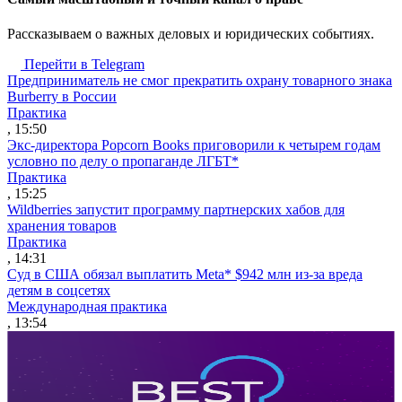
Рассказываем о важных деловых и юридических событиях.
Перейти в Telegram
Предприниматель не смог прекратить охрану товарного знака
Burberry в России
Практика
, 15:50
Экс-директора Popcorn Books приговорили к четырем годам
условно по делу о пропаганде ЛГБТ*
Практика
, 15:25
Wildberries запустит программу партнерских хабов для
хранения товаров
Практика
, 14:31
Суд в США обязал выплатить Meta* $942 млн из-за вреда
детям в соцсетях
Международная практика
, 13:54