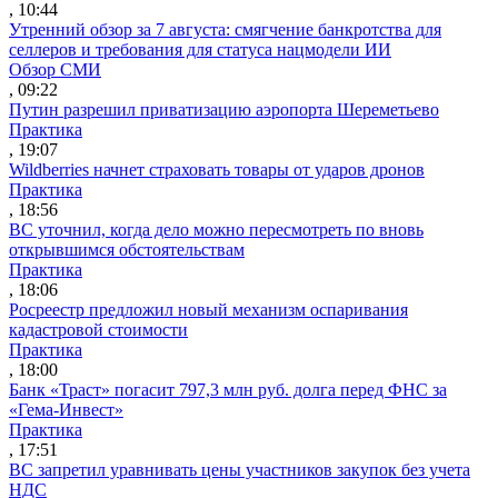
, 10:44
Утренний обзор за 7 августа: смягчение банкротства для
селлеров и требования для статуса нацмодели ИИ
Обзор СМИ
, 09:22
Путин разрешил приватизацию аэропорта Шереметьево
Практика
, 19:07
Wildberries начнет страховать товары от ударов дронов
Практика
, 18:56
ВС уточнил, когда дело можно пересмотреть по вновь
открывшимся обстоятельствам
Практика
, 18:06
Росреестр предложил новый механизм оспаривания
кадастровой стоимости
Практика
, 18:00
Банк «Траст» погасит 797,3 млн руб. долга перед ФНС за
«Гема-Инвест»
Практика
, 17:51
ВС запретил уравнивать цены участников закупок без учета
НДС