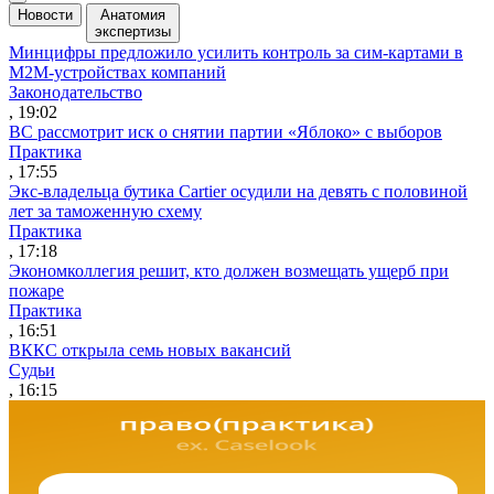
Новости
Анатомия
экспертизы
Минцифры предложило усилить контроль за сим-картами в
M2M-устройствах компаний
Законодательство
, 19:02
ВС рассмотрит иск о снятии партии «Яблоко» с выборов
Практика
, 17:55
Экс-владельца бутика Cartier осудили на девять с половиной
лет за таможенную схему
Практика
, 17:18
Экономколлегия решит, кто должен возмещать ущерб при
пожаре
Практика
, 16:51
ВККС открыла семь новых вакансий
Судьи
, 16:15