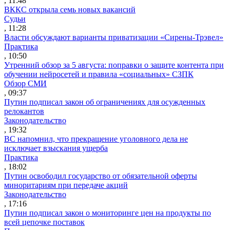
, 11:48
ВККС открыла семь новых вакансий
Судьи
, 11:28
Власти обсуждают варианты приватизации «Сирены-Трэвел»
Практика
, 10:50
Утренний обзор за 5 августа: поправки о защите контента при
обучении нейросетей и правила «социальных» СЗПК
Обзор СМИ
, 09:37
Путин подписал закон об ограничениях для осужденных
релокантов
Законодательство
, 19:32
ВС напомнил, что прекращение уголовного дела не
исключает взыскания ущерба
Практика
, 18:02
Путин освободил государство от обязательной оферты
миноритариям при передаче акций
Законодательство
, 17:16
Путин подписал закон о мониторинге цен на продукты по
всей цепочке поставок