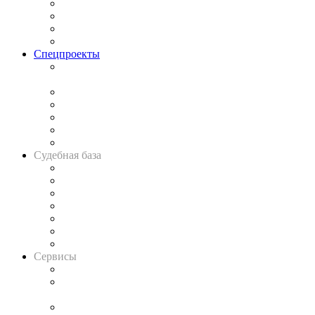
Исследования
Рынок юридических услуг
Юридическое сообщество
Важнейшие правовые темы в прессе
Спецпроекты
Подкаст «В здравом уме
и твёрдой памяти»
Legal Design
Банкротная панорама
Советы для литигаторов
Сговоры на торгах
Авто
Судебная база
Картотека арбитражных дел
Решения арбитражных судов
Календарь рассмотрения арбитражных дел
Досье судей
Информация о судах
RSS лента новостей
Вакансии для юристов
Сервисы
Справочно-правовая система
Casebook: мониторинг дел
и компаний
Caselook: поиск и анализ практики