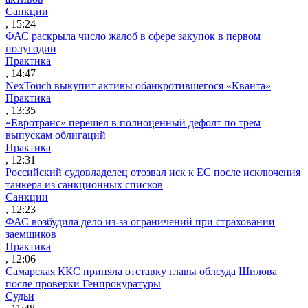
Санкции
, 15:24
ФАС раскрыла число жалоб в сфере закупок в первом
полугодии
Практика
, 14:47
NexTouch выкупит активы обанкротившегося «Кванта»
Практика
, 13:35
«Евротранс» перешел в полноценный дефолт по трем
выпускам облигаций
Практика
, 12:31
Российский судовладелец отозвал иск к ЕС после исключения
танкера из санкционных списков
Санкции
, 12:23
ФАС возбудила дело из-за ограничений при страховании
заемщиков
Практика
, 12:06
Самарская ККС приняла отставку главы облсуда Шилова
после проверки Генпрокуратуры
Судьи