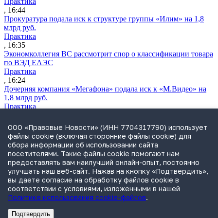
Практика
, 16:44
Прокуратура подала иск к структуре группы «Илим» на 1,8
млрд руб.
Практика
, 16:35
Экономколлегия ВС рассмотрит спор о классификации товара
по ВЭД ЕАЭС
Практика
, 16:24
Дочерняя компания «Мегафона» подала иск к «М.Видео» на
1,8 млрд руб.
Практика
, 15:50
СИП проверит отмену патента на систему управления
ООО «Правовые Новости» (ИНН 7704317790) использует
устройствами после возражений «Яндекса»
файлы cookie (включая сторонние файлы cookie) для
Практика
сбора информации об использовании сайта
, 15:17
посетителями. Такие файлы cookie помогают нам
Суды 10 стран рассматривают иски российской «дочки»
предоставлять вам наилучший онлайн-опыт, постоянно
Google о возврате дивидендов
улучшать наш веб-сайт. Нажав на кнопку «Подтвердить»,
Международная практика
вы даете согласие на обработку файлов cookie в
, 14:09
соответствии с условиями, изложенными в нашей
Политике использования cookie-файлов
.
Подтвердить