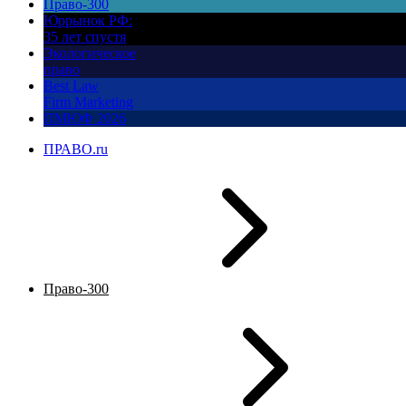
Право-300
Юррынок РФ:
35 лет спустя
Экологическое
право
Best Law
Firm Marketing
ПМЮФ 2026
ПРАВО.ru
Право-300