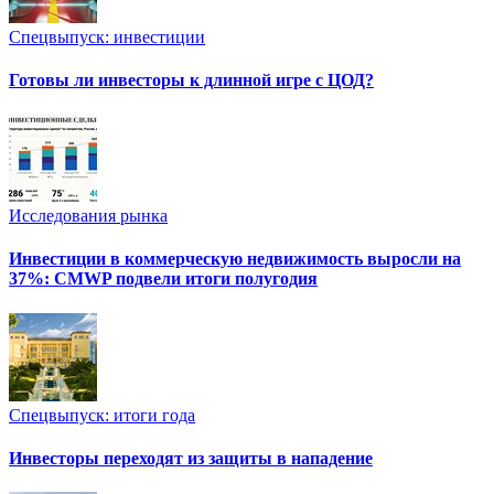
Спецвыпуск: инвестиции
Готовы ли инвесторы к длинной игре с ЦОД?
Исследования рынка
Инвестиции в коммерческую недвижимость выросли на
37%: CMWP подвели итоги полугодия
Спецвыпуск: итоги года
Инвесторы переходят из защиты в нападение