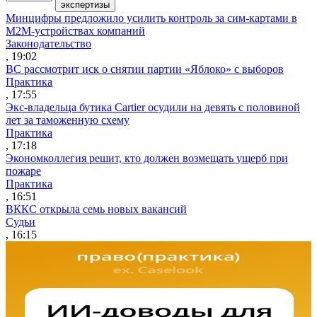
экспертизы
Минцифры предложило усилить контроль за сим-картами в
M2M-устройствах компаний
Законодательство
, 19:02
ВС рассмотрит иск о снятии партии «Яблоко» с выборов
Практика
, 17:55
Экс-владельца бутика Cartier осудили на девять с половиной
лет за таможенную схему
Практика
, 17:18
Экономколлегия решит, кто должен возмещать ущерб при
пожаре
Практика
, 16:51
ВККС открыла семь новых вакансий
Судьи
, 16:15