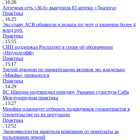
, 16:26
Аптечная сеть «36,6» выкупила 83 аптеки «Диалога»
Практика
, 16:25
Экс-главу АСВ объявили в розыск по делу о хищении более 4
млрд руб.
Практика
, 15:55
СИП поддержал Роспатент в споре об обозначении
«Нетдолгофф»
Практика
, 15:17
Третий аукцион по приватизации активов экс-владельца
«Макфы» провалился
Практика
, 14:29
ВС Швеции подтвердил передачу Украине сухогруза Caffa
Международная практика
, 13:27
Минфин планирует отбирать подрядчиков госконтрактов в
строительстве по их репутации
Практика
, 12:52
Экономколлегия защитила компанию от переплаты за
пользование землей