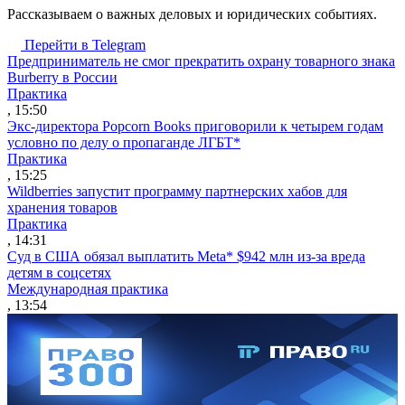
Рассказываем о важных деловых и юридических событиях.
Перейти в Telegram
Предприниматель не смог прекратить охрану товарного знака
Burberry в России
Практика
, 15:50
Экс-директора Popcorn Books приговорили к четырем годам
условно по делу о пропаганде ЛГБТ*
Практика
, 15:25
Wildberries запустит программу партнерских хабов для
хранения товаров
Практика
, 14:31
Суд в США обязал выплатить Meta* $942 млн из-за вреда
детям в соцсетях
Международная практика
, 13:54