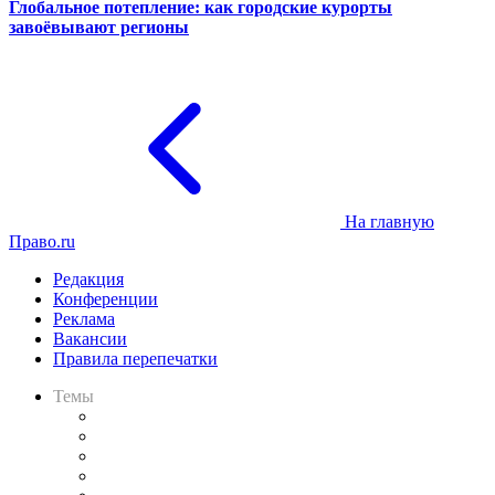
Глобальное потепление: как городские курорты
завоёвывают регионы
На главную
Право.ru
Редакция
Конференции
Реклама
Вакансии
Правила перепечатки
Темы
Практика
Законодательство
Процесс
Исследования