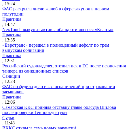
, 15:24
ФАС раскрыла число жалоб в сфере закупок в первом
полугодии
Практика
, 14:47
NexTouch выкупит активы обанкротившегося «Кванта»
Практика
, 13:35
«Евротранс» перешел в полноценный дефолт по трем
выпускам облигаций
Практика
, 12:31
Российский судовладелец отозвал иск к ЕС после исключения
танкера из санкционных списков
Санкции
, 12:23
ФАС возбудила дело из-за ограничений при страховании
заемщиков
Практика
, 12:06
Самарская ККС приняла отставку главы облсуда Шилова
после проверки Генпрокуратуры
Судьи
, 11:48
ВККС открыла семь новых вакансий