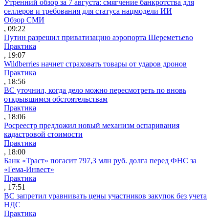
Утренний обзор за 7 августа: смягчение банкротства для
селлеров и требования для статуса нацмодели ИИ
Обзор СМИ
, 09:22
Путин разрешил приватизацию аэропорта Шереметьево
Практика
, 19:07
Wildberries начнет страховать товары от ударов дронов
Практика
, 18:56
ВС уточнил, когда дело можно пересмотреть по вновь
открывшимся обстоятельствам
Практика
, 18:06
Росреестр предложил новый механизм оспаривания
кадастровой стоимости
Практика
, 18:00
Банк «Траст» погасит 797,3 млн руб. долга перед ФНС за
«Гема-Инвест»
Практика
, 17:51
ВС запретил уравнивать цены участников закупок без учета
НДС
Практика