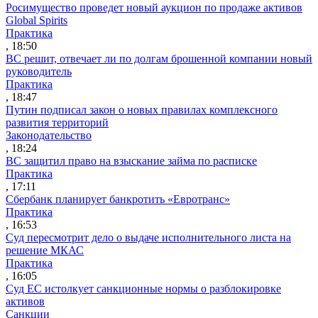
Росимущество проведет новый аукцион по продаже активов
Global Spirits
Практика
, 18:50
ВС решит, отвечает ли по долгам брошенной компании новый
руководитель
Практика
, 18:47
Путин подписал закон о новых правилах комплексного
развития территорий
Законодательство
, 18:24
ВС защитил право на взыскание займа по расписке
Практика
, 17:11
Сбербанк планирует банкротить «Евротранс»
Практика
, 16:53
Суд пересмотрит дело о выдаче исполнительного листа на
решение МКАС
Практика
, 16:05
Суд ЕС истолкует санкционные нормы о разблокировке
активов
Санкции