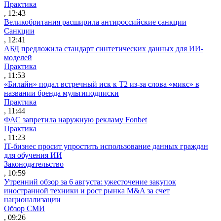
Практика
, 12:43
Великобритания расширила антироссийские санкции
Санкции
, 12:41
АБД предложила стандарт синтетических данных для ИИ-
моделей
Практика
, 11:53
«Билайн» подал встречный иск к Т2 из-за слова «микс» в
названии бренда мультиподписки
Практика
, 11:44
ФАС запретила наружную рекламу Fonbet
Практика
, 11:23
IT-бизнес просит упростить использование данных граждан
для обучения ИИ
Законодательство
, 10:59
Утренний обзор за 6 августа: ужесточение закупок
иностранной техники и рост рынка M&A за счет
национализации
Обзор СМИ
, 09:26