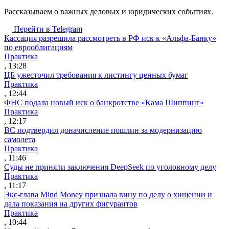
Рассказываем о важных деловых и юридических событиях.
Перейти в Telegram
Кассация разрешила рассмотреть в РФ иск к «Альфа-Банку»
по еврооблигациям
Практика
, 13:28
ЦБ ужесточил требования к листингу ценных бумаг
Практика
, 12:44
ФНС подала новый иск о банкротстве «Кама Шиппинг»
Практика
, 12:17
ВС подтвердил доначисление пошлин за модернизацию
самолета
Практика
, 11:46
Суды не приняли заключения DeepSeek по уголовному делу
Практика
, 11:17
Экс-глава Mind Money признала вину по делу о хищении и
дала показания на других фигурантов
Практика
, 10:44