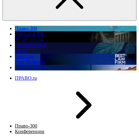
Право-300
Юррынок РФ:
35 лет спустя
Экологическое
право
Best Law
Firm Marketing
ПМЮФ 2026
ПРАВО.ru
Право-300
Конференции