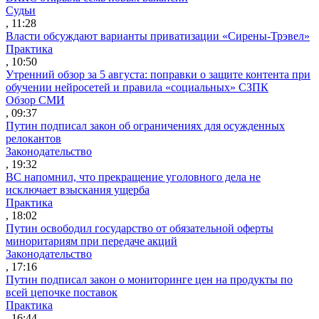
Судьи
, 11:28
Власти обсуждают варианты приватизации «Сирены-Трэвел»
Практика
, 10:50
Утренний обзор за 5 августа: поправки о защите контента при
обучении нейросетей и правила «социальных» СЗПК
Обзор СМИ
, 09:37
Путин подписал закон об ограничениях для осужденных
релокантов
Законодательство
, 19:32
ВС напомнил, что прекращение уголовного дела не
исключает взыскания ущерба
Практика
, 18:02
Путин освободил государство от обязательной оферты
миноритариям при передаче акций
Законодательство
, 17:16
Путин подписал закон о мониторинге цен на продукты по
всей цепочке поставок
Практика
, 16:44