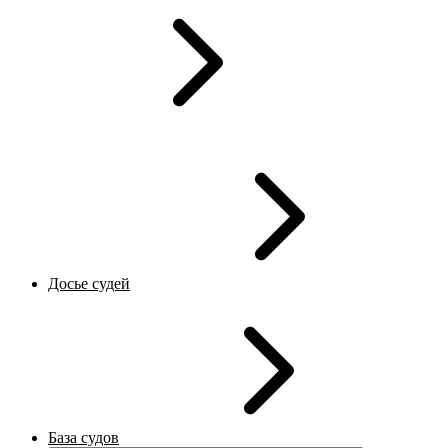
Досье судей
База судов