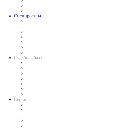
Рынок юридических услуг
Юридическое сообщество
Важнейшие правовые темы в прессе
Спецпроекты
Подкаст «В здравом уме
и твёрдой памяти»
Legal Design
Банкротная панорама
Советы для литигаторов
Сговоры на торгах
Авто
Судебная база
Картотека арбитражных дел
Решения арбитражных судов
Календарь рассмотрения арбитражных дел
Досье судей
Информация о судах
RSS лента новостей
Вакансии для юристов
Сервисы
Справочно-правовая система
Casebook: мониторинг дел
и компаний
Caselook: поиск и анализ практики
CASE.ONE: управление юридической службой