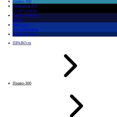
Право-300
Юррынок РФ:
35 лет спустя
Экологическое
право
Best Law
Firm Marketing
ПМЮФ 2026
ПРАВО.ru
Право-300