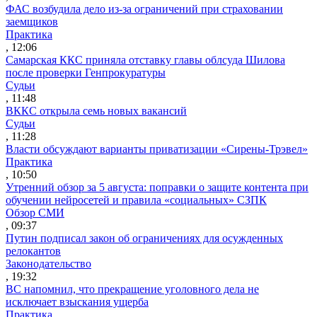
ФАС возбудила дело из-за ограничений при страховании
заемщиков
Практика
, 12:06
Самарская ККС приняла отставку главы облсуда Шилова
после проверки Генпрокуратуры
Судьи
, 11:48
ВККС открыла семь новых вакансий
Судьи
, 11:28
Власти обсуждают варианты приватизации «Сирены-Трэвел»
Практика
, 10:50
Утренний обзор за 5 августа: поправки о защите контента при
обучении нейросетей и правила «социальных» СЗПК
Обзор СМИ
, 09:37
Путин подписал закон об ограничениях для осужденных
релокантов
Законодательство
, 19:32
ВС напомнил, что прекращение уголовного дела не
исключает взыскания ущерба
Практика