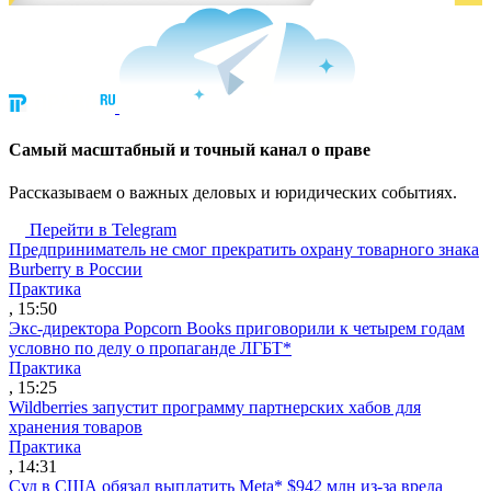
Cамый масштабный и точный канал о праве
Рассказываем о важных деловых и юридических событиях.
Перейти в Telegram
Предприниматель не смог прекратить охрану товарного знака
Burberry в России
Практика
, 15:50
Экс-директора Popcorn Books приговорили к четырем годам
условно по делу о пропаганде ЛГБТ*
Практика
, 15:25
Wildberries запустит программу партнерских хабов для
хранения товаров
Практика
, 14:31
Суд в США обязал выплатить Meta* $942 млн из-за вреда