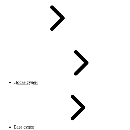
Досье судей
База судов