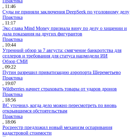
Практика
, 11:46
Суды не приняли заключения DeepSeek по уголовному делу
Практика
, 11:17
Экс-глава Mind Money признала вину по делу о хищении и
дала показания на других фигурантов
Практика
, 10:44
Утренний обзор за 7 августа: смягчение банкротства для
селлеров и требования для статуса нацмодели ИИ
Обзор СМИ
, 09:22
Путин разрешил приватизацию аэропорта Шереметьево
Практика
, 19:07
Wildberries начнет страховать товары от ударов дронов
Практика
, 18:56
ВС уточнил, когда дело можно пересмотреть по вновь
открывшимся обстоятельствам
Практика
, 18:06
Росреестр предложил новый механизм оспаривания
кадастровой стоимости