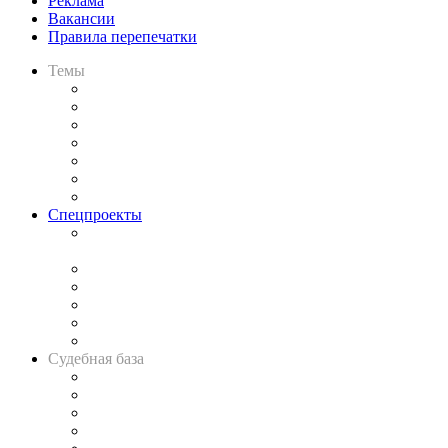
Реклама
Вакансии
Правила перепечатки
Темы
Практика
Законодательство
Процесс
Исследования
Рынок юридических услуг
Юридическое сообщество
Важнейшие правовые темы в прессе
Спецпроекты
Подкаст «В здравом уме
и твёрдой памяти»
Legal Design
Банкротная панорама
Советы для литигаторов
Сговоры на торгах
Авто
Судебная база
Картотека арбитражных дел
Решения арбитражных судов
Календарь рассмотрения арбитражных дел
Досье судей