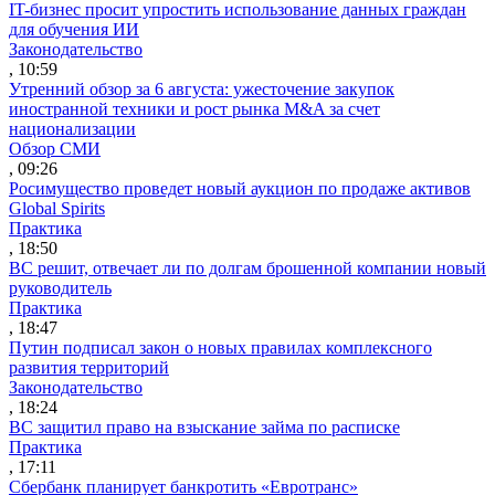
IT-бизнес просит упростить использование данных граждан
для обучения ИИ
Законодательство
, 10:59
Утренний обзор за 6 августа: ужесточение закупок
иностранной техники и рост рынка M&A за счет
национализации
Обзор СМИ
, 09:26
Росимущество проведет новый аукцион по продаже активов
Global Spirits
Практика
, 18:50
ВС решит, отвечает ли по долгам брошенной компании новый
руководитель
Практика
, 18:47
Путин подписал закон о новых правилах комплексного
развития территорий
Законодательство
, 18:24
ВС защитил право на взыскание займа по расписке
Практика
, 17:11
Сбербанк планирует банкротить «Евротранс»