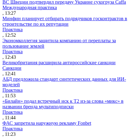
ВС Швеции подтвердил передачу Украине сухогруза Caffa
Международная практика
, 13:27
Минфин планирует отбирать подрядчиков госконтрактов в
строительстве по их репутации
Практика
, 12:52
Экономколлегия защитила компанию от переплаты за
пользование землей
Практика
, 12:43
Великобритания расширила антироссийские санкции
Санкции
, 12:41
АБД предложила стандарт синтетических данных для ИИ-
моделей
Практика
, 11:53
«Билайн» подал встречный иск к Т2 из-за слова «микс» в
названии бренда мультиподписки
Практика
, 11:44
ФАС запретила наружную рекламу Fonbet
Практика
, 11:23