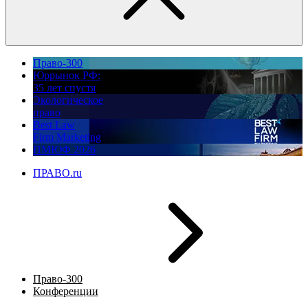
Право-300
Юррынок РФ:
35 лет спустя
Экологическое
право
Best Law
Firm Marketing
ПМЮФ 2026
ПРАВО.ru
Право-300
Конференции