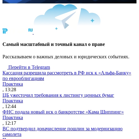
Cамый масштабный и точный канал о праве
Рассказываем о важных деловых и юридических событиях.
Перейти в Telegram
Кассация разрешила рассмотреть в РФ иск к «Альфа-Банку»
по еврооблигациям
Практика
, 13:28
ЦБ ужесточил требования к листингу ценных бумаг
Практика
, 12:44
ФНС подала новый иск о банкротстве «Кама Шиппинг»
Практика
, 12:17
ВС подтвердил доначисление пошлин за модернизацию
самолета