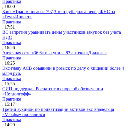
Практика
, 18:00
Банк «Траст» погасит 797,3 млн руб. долга перед ФНС за
«Гема-Инвест»
Практика
, 17:51
ВС запретил уравнивать цены участников закупок без учета
НДС
Практика
, 16:26
Аптечная сеть «36,6» выкупила 83 аптеки «Диалога»
Практика
, 16:25
Экс-главу АСВ объявили в розыск по делу о хищении более 4
млрд руб.
Практика
, 15:55
СИП поддержал Роспатент в споре об обозначении
«Нетдолгофф»
Практика
, 15:17
Третий аукцион по приватизации активов экс-владельца
«Макфы» провалился
Практика
, 14:29