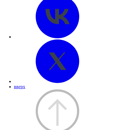
вверх