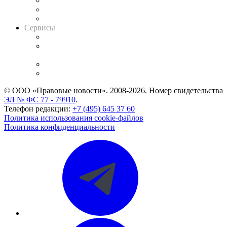
Информация о судах
RSS лента новостей
Вакансии для юристов
Сервисы
Справочно-правовая система
Casebook: мониторинг дел
и компаний
Caselook: поиск и анализ практики
CASE.ONE: управление юридической службой
© ООО «Правовые новости». 2008-2026.
Номер свидетельства
ЭЛ № ФС 77 - 79910
.
Телефон редакции:
+7 (495) 645 37 60
Политика использования cookie-файлов
Политика конфиденциальности