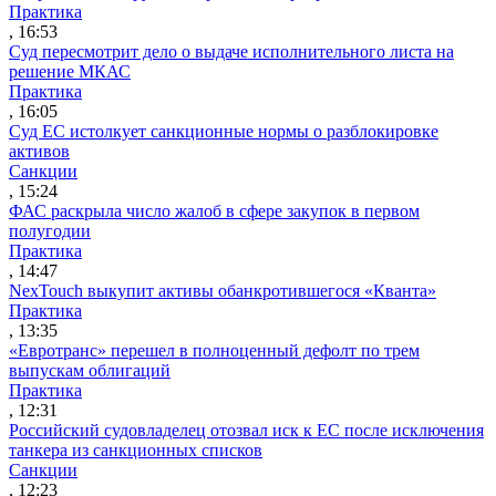
Практика
, 16:53
Суд пересмотрит дело о выдаче исполнительного листа на
решение МКАС
Практика
, 16:05
Суд ЕС истолкует санкционные нормы о разблокировке
активов
Санкции
, 15:24
ФАС раскрыла число жалоб в сфере закупок в первом
полугодии
Практика
, 14:47
NexTouch выкупит активы обанкротившегося «Кванта»
Практика
, 13:35
«Евротранс» перешел в полноценный дефолт по трем
выпускам облигаций
Практика
, 12:31
Российский судовладелец отозвал иск к ЕС после исключения
танкера из санкционных списков
Санкции
, 12:23