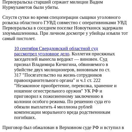
Первоуральска старший сержант милиции Вадим
Нурмухаметов были убиты.
Спустя сутки во время спецоперации сыщики уголовного
розыска областного ГУВД совместно с оперативниками УВД
Первоуральска в соседнем поселке Новоуткинск задержали
злоумышленника. При личном досмотре у убийцы изъяли тот
самый пистолет.
10 сентября Свердловский областной суд
рассмотрел уголовное дело
. Коллегия присяжных
заседателей вынесла вердикт — виновен. Суд
признал Владимира Кичигина, обвиняемого в
убийстве двух милиционеров, виновным по ст.
317 "Посягательство на жизнь сотрудников
правоохранительного органа" и ч.1 ст. 222
"Незаконное приобретение, перевозка, хранение и
ношение огнестрельного оружия" УК РФ и
приговорил к пожизненному заключению в
колонии особого режима. По решению суда его
обязали выплатить 4 миллиона рублей
компенсации морального вреда родственникам
погибших.
Приговор был обжалован в Верховном суде
РФ
и вступил в