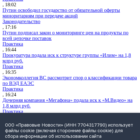
, 18:02
Путин освободил государство от обязательной оферты
миноритариям при передаче акций
Законодательство
, 17:16
Путин подписал закон о мониторинге цен на продукты по
всей цепочке поставок
Практика
, 16:44
Прокуратура подала иск к структуре группы «Илим» на 1,8
млрд руб.
Практика
, 16:35
Экономколлегия ВС рассмотрит спор о классификации товара
по ВЭД ЕАЭС
Практика
, 16:24
Дочерняя компания «Мегафона» подала иск к «М.Видео» на
1,8 млрд руб.
Практика
, 15:50
СИП проверит отмену патента на систему управления
ООО «Правовые Новости» (ИНН 7704317790) использует
устройствами после возражений «Яндекса»
файлы cookie (включая сторонние файлы cookie) для
Практика
сбора информации об использовании сайта
, 15:17