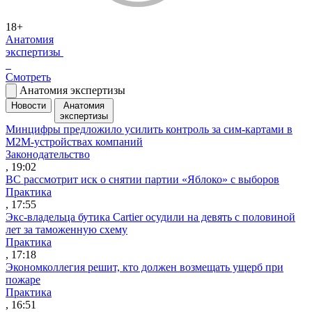
18+
Анатомия
экспертизы
Смотреть
Анатомия экспертизы
Новости
Анатомия
экспертизы
Минцифры предложило усилить контроль за сим-картами в
M2M-устройствах компаний
Законодательство
, 19:02
ВС рассмотрит иск о снятии партии «Яблоко» с выборов
Практика
, 17:55
Экс-владельца бутика Cartier осудили на девять с половиной
лет за таможенную схему
Практика
, 17:18
Экономколлегия решит, кто должен возмещать ущерб при
пожаре
Практика
, 16:51