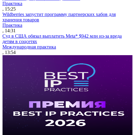
Практика
, 15:25
Wildberries запустит программу партнерских хабов для
хранения товаров
Практика
, 14:31
Суд в США обязал выплатить Meta* $942 млн из-за вреда
детям в соцсетях
Международная практика
, 13:54