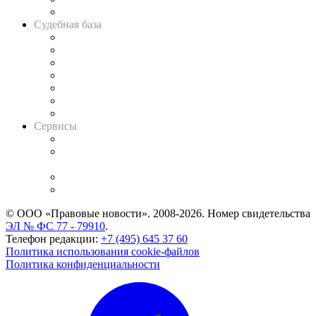
Авто
Судебная база
Картотека арбитражных дел
Решения арбитражных судов
Календарь рассмотрения арбитражных дел
Досье судей
Информация о судах
RSS лента новостей
Вакансии для юристов
Сервисы
Справочно-правовая система
Casebook: мониторинг дел
и компаний
Caselook: поиск и анализ практики
CASE.ONE: управление юридической службой
© ООО «Правовые новости». 2008-2026.
Номер свидетельства
ЭЛ № ФС 77 - 79910
.
Телефон редакции:
+7 (495) 645 37 60
Политика использования cookie-файлов
Политика конфиденциальности