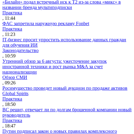
«Билайн» подал встречный иск к Т2 из-за слова «микс» в
названии бренда мультиподписки
Практика
, 11:44
ФАС запретила наружную рекламу Fonbet
Практика
, 11:23
IT-бизнес просит упростить использование данных граждан
для обучения ИИ
Законодательство
, 10:59
Утренний обзор за 6 августа: ужесточение закупок
иностранной техники и рост рынка M&A за счет
национализации
Обзор СМИ
, 09:26
Росимущество проведет новый аукцион по продаже активов
Global Spirits
Практика
, 18:50
ВС решит, отвечает ли по долгам брошенной компании новый
руководитель
Практика
, 18:47
Путин подписал закон о новых правилах комплексного