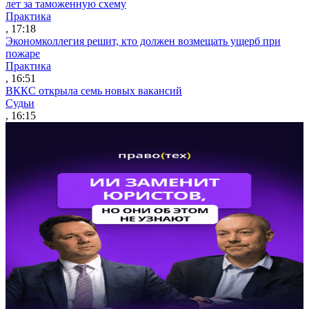
лет за таможенную схему
Практика
, 17:18
Экономколлегия решит, кто должен возмещать ущерб при
пожаре
Практика
, 16:51
ВККС открыла семь новых вакансий
Судьи
, 16:15