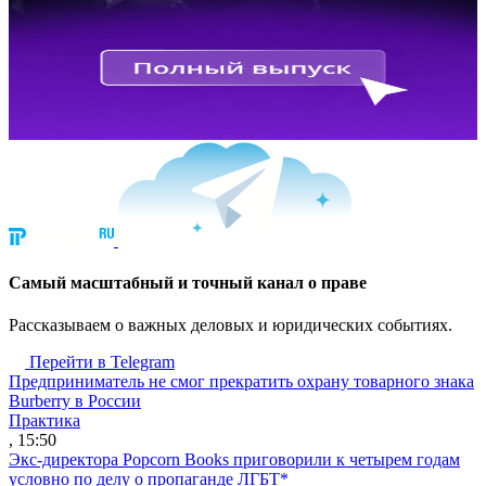
Cамый масштабный и точный канал о праве
Рассказываем о важных деловых и юридических событиях.
Перейти в Telegram
Предприниматель не смог прекратить охрану товарного знака
Burberry в России
Практика
, 15:50
Экс-директора Popcorn Books приговорили к четырем годам
условно по делу о пропаганде ЛГБТ*