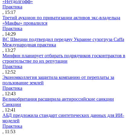
«Нетдолгофф»
Практика
, 15:17
Третий аукцион по приватизации активов экс-владельца
«Макфы» провалился
Практика
, 14:29
ВС Швеции подтвердил передачу Украине сухогруза Caffa
Международная практика
, 13:27
Минфин планирует отбирать подрядчиков госконтрактов в
строительстве по их репутации
Практика
, 12:52
Экономколлегия защитила компанию от переплаты за
пользование землей
Практика
, 12:43
Великобритания расширила антироссийские санкции
Санкции
, 12:41
АБД предложила стандарт синтетических данных для ИИ-
моделей
Практика
, 11:53