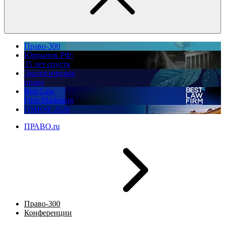
Право-300
Юррынок РФ:
35 лет спустя
Экологическое
право
Best Law
Firm Marketing
ПМЮФ 2026
ПРАВО.ru
Право-300
Конференции