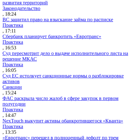
развития территорий
Законодательство
, 18:24
ВС защитил право на взыскание займа по расписке
Практика
, 17:11
Сбербанк планирует банкротить «Евротранс»
Практика
, 16:53
Суд пересмотрит дело о выдаче исполнительного листа на
решение МКАС
Практика
, 16:05
Суд ЕС истолкует санкционные нормы о разблокировке
активов
Санкции
, 15:24
ФАС раскрыла число жалоб в сфере закупок в первом
полугодии
Практика
, 14:47
NexTouch выкупит активы обанкротившегося «Кванта»
Практика
, 13:35
«Евротранс» перешел в полноценный дефолт по трем