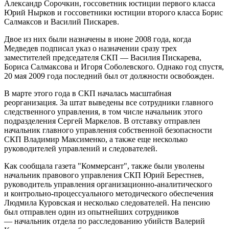
Александр Сорочкин, госсоветник юстиции первого класса
Юрий Нырков и госсоветники юстиции второго класса Борис
Салмаксов и Василий Пискарев.
Двое из них были назначены в июне 2008 года, когда
Медведев подписал указ о назначении сразу трех
заместителей председателя СКП — Василия Пискарева,
Бориса Салмаксова и Игоря Соболевского. Однако год спустя,
20 мая 2009 года последний был от должности освобожден.
В марте этого года в СКП началась масштабная
реорганизация. За штат выведены все сотрудники главного
следственного управления, в том числе начальник этого
подразделения Сергей Маркелов. В отставку отправлен
начальник главного управления собственной безопасности
СКП Владимир Максименко, а также еще несколько
руководителей управлений и следователей.
Как сообщала газета "Коммерсант", также были уволены
начальник правового управления СКП Юрий Берестнев,
руководитель управления организационно-аналитического
и контрольно-процессуального методического обеспечения
Людмила Куровская и несколько следователей. На пенсию
был отправлен один из опытнейших сотрудников
— начальник отдела по расследованию убийств Валерий