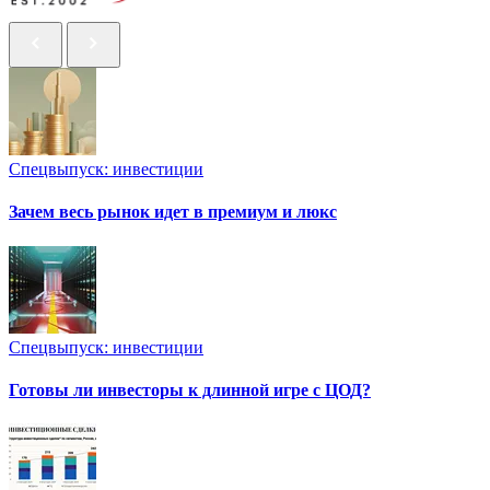
Спецвыпуск: инвестиции
Зачем весь рынок идет в премиум и люкс
Спецвыпуск: инвестиции
Готовы ли инвесторы к длинной игре с ЦОД?