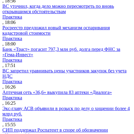
, 18:56
ВС уточнил, когда дело можно пересмотреть по вновь
открывшимся обстоятельствам
Практика
, 18:06
Росреестр предложил новый механизм оспаривания
кадастровой стоимости
Практика
, 18:00
Банк «Траст» погасит 797,3 млн руб. долга перед ФНС за
«Гема-Инвест»
Практика
, 17:51
ВС запретил уравнивать цены участников закупок без учета
НДС
Практика
, 16:26
Аптечная сеть «36,6» выкупила 83 аптеки «Диалога»
Практика
, 16:25
Экс-главу АСВ объявили в розыск по делу о хищении более 4
млрд руб.
Практика
, 15:55
СИП поддержал Роспатент в споре об обозначении