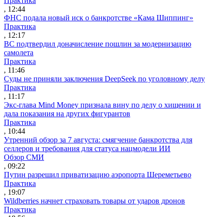
Практика
, 12:44
ФНС подала новый иск о банкротстве «Кама Шиппинг»
Практика
, 12:17
ВС подтвердил доначисление пошлин за модернизацию
самолета
Практика
, 11:46
Суды не приняли заключения DeepSeek по уголовному делу
Практика
, 11:17
Экс-глава Mind Money признала вину по делу о хищении и
дала показания на других фигурантов
Практика
, 10:44
Утренний обзор за 7 августа: смягчение банкротства для
селлеров и требования для статуса нацмодели ИИ
Обзор СМИ
, 09:22
Путин разрешил приватизацию аэропорта Шереметьево
Практика
, 19:07
Wildberries начнет страховать товары от ударов дронов
Практика