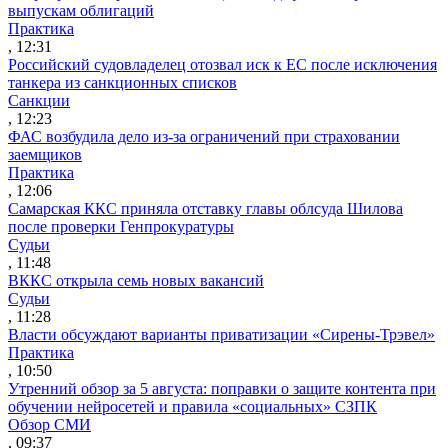
выпускам облигаций
Практика
, 12:31
Российский судовладелец отозвал иск к ЕС после исключения
танкера из санкционных списков
Санкции
, 12:23
ФАС возбудила дело из-за ограничений при страховании
заемщиков
Практика
, 12:06
Самарская ККС приняла отставку главы облсуда Шилова
после проверки Генпрокуратуры
Судьи
, 11:48
ВККС открыла семь новых вакансий
Судьи
, 11:28
Власти обсуждают варианты приватизации «Сирены-Трэвел»
Практика
, 10:50
Утренний обзор за 5 августа: поправки о защите контента при
обучении нейросетей и правила «социальных» СЗПК
Обзор СМИ
, 09:37