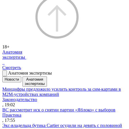
18+
Анатомия
экспертизы
Смотреть
Анатомия экспертизы
Новости
Анатомия
экспертизы
Минцифры предложило усилить контроль за сим-картами в
M2M-устройствах компаний
Законодательство
, 19:02
ВС рассмотрит иск о снятии партии «Яблоко» с выборов
Практика
, 17:55
Экс-владельца бутика Cartier осудили на девять с половиной