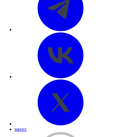
вверх