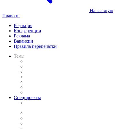
На главную
Право.ru
Редакция
Конференции
Реклама
Вакансии
Правила перепечатки
Темы
Практика
Законодательство
Процесс
Исследования
Рынок юридических услуг
Юридическое сообщество
Важнейшие правовые темы в прессе
Спецпроекты
Подкаст «В здравом уме
и твёрдой памяти»
Legal Design
Банкротная панорама
Советы для литигаторов
Сговоры на торгах