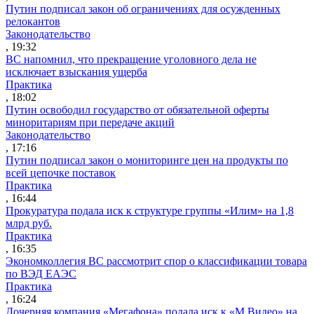
Путин подписал закон об ограничениях для осужденных
релокантов
Законодательство
, 19:32
ВС напомнил, что прекращение уголовного дела не
исключает взыскания ущерба
Практика
, 18:02
Путин освободил государство от обязательной оферты
миноритариям при передаче акций
Законодательство
, 17:16
Путин подписал закон о мониторинге цен на продукты по
всей цепочке поставок
Практика
, 16:44
Прокуратура подала иск к структуре группы «Илим» на 1,8
млрд руб.
Практика
, 16:35
Экономколлегия ВС рассмотрит спор о классификации товара
по ВЭД ЕАЭС
Практика
, 16:24
Дочерняя компания «Мегафона» подала иск к «М.Видео» на