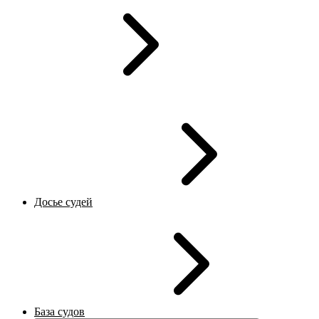
Досье судей
База судов