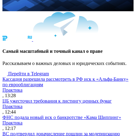
Cамый масштабный и точный канал о праве
Рассказываем о важных деловых и юридических событиях.
Перейти в Telegram
Кассация разрешила рассмотреть в РФ иск к «Альфа-Банку»
по еврооблигациям
Практика
, 13:28
ЦБ ужесточил требования к листингу ценных бумаг
Практика
, 12:44
ФНС подала новый иск о банкротстве «Кама Шиппинг»
Практика
, 12:17
ВС подтвердил доначисление пошлин за модернизацию