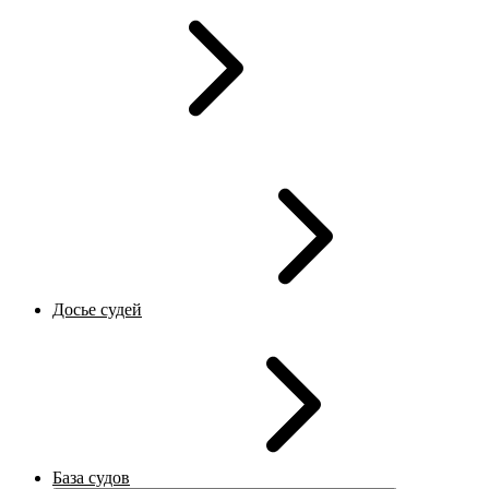
Досье судей
База судов