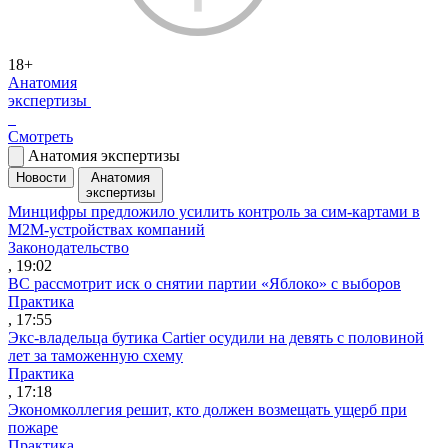
18+
Анатомия
экспертизы
Смотреть
Анатомия экспертизы
Новости
Анатомия
экспертизы
Минцифры предложило усилить контроль за сим-картами в
M2M-устройствах компаний
Законодательство
, 19:02
ВС рассмотрит иск о снятии партии «Яблоко» с выборов
Практика
, 17:55
Экс-владельца бутика Cartier осудили на девять с половиной
лет за таможенную схему
Практика
, 17:18
Экономколлегия решит, кто должен возмещать ущерб при
пожаре
Практика