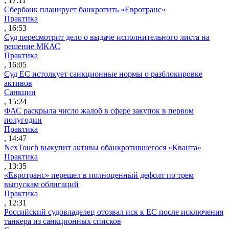
, 17:11
Сбербанк планирует банкротить «Евротранс»
Практика
, 16:53
Суд пересмотрит дело о выдаче исполнительного листа на
решение МКАС
Практика
, 16:05
Суд ЕС истолкует санкционные нормы о разблокировке
активов
Санкции
, 15:24
ФАС раскрыла число жалоб в сфере закупок в первом
полугодии
Практика
, 14:47
NexTouch выкупит активы обанкротившегося «Кванта»
Практика
, 13:35
«Евротранс» перешел в полноценный дефолт по трем
выпускам облигаций
Практика
, 12:31
Российский судовладелец отозвал иск к ЕС после исключения
танкера из санкционных списков