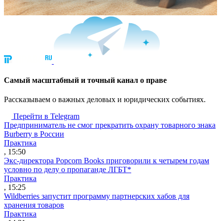
Cамый масштабный и точный канал о праве
Рассказываем о важных деловых и юридических событиях.
Перейти в Telegram
Предприниматель не смог прекратить охрану товарного знака
Burberry в России
Практика
, 15:50
Экс-директора Popcorn Books приговорили к четырем годам
условно по делу о пропаганде ЛГБТ*
Практика
, 15:25
Wildberries запустит программу партнерских хабов для
хранения товаров
Практика