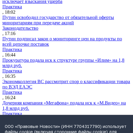
исключает взыскания ущерба
Практика
, 18:02
Путин освободил государство от обязательной оферты
миноритариям при передаче акций
Законодательство
, 17:16
Путин подписал закон о мониторинге цен на продукты по
всей цепочке поставок
Практика
, 16:44
Прокуратура подала иск к структуре группы «Илим» на 1,8
млрд руб.
Практика
, 16:35
Экономколлегия ВС рассмотрит спор о классификации товара
по ВЭД ЕАЭС
Практика
, 16:24
Дочерняя компания «Мегафона» подала иск к «М.Видео» на
1,8 млрд руб.
Практика
, 15:50
СИП проверит отмену патента на систему управления
ООО «Правовые Новости» (ИНН 7704317790) использует
устройствами после возражений «Яндекса»
файлы cookie (включая сторонние файлы cookie) для