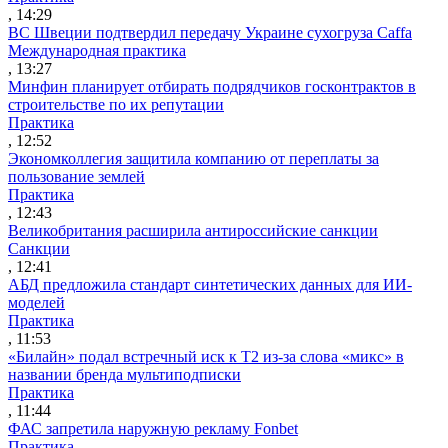
, 14:29
ВС Швеции подтвердил передачу Украине сухогруза Caffa
Международная практика
, 13:27
Минфин планирует отбирать подрядчиков госконтрактов в
строительстве по их репутации
Практика
, 12:52
Экономколлегия защитила компанию от переплаты за
пользование землей
Практика
, 12:43
Великобритания расширила антироссийские санкции
Санкции
, 12:41
АБД предложила стандарт синтетических данных для ИИ-
моделей
Практика
, 11:53
«Билайн» подал встречный иск к Т2 из-за слова «микс» в
названии бренда мультиподписки
Практика
, 11:44
ФАС запретила наружную рекламу Fonbet
Практика