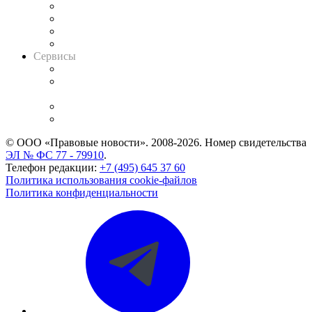
Досье судей
Информация о судах
RSS лента новостей
Вакансии для юристов
Сервисы
Справочно-правовая система
Casebook: мониторинг дел
и компаний
Caselook: поиск и анализ практики
CASE.ONE: управление юридической службой
© ООО «Правовые новости». 2008-2026.
Номер свидетельства
ЭЛ № ФС 77 - 79910
.
Телефон редакции:
+7 (495) 645 37 60
Политика использования cookie-файлов
Политика конфиденциальности