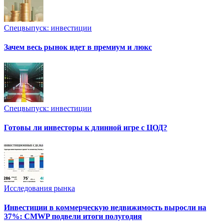
Спецвыпуск: инвестиции
Зачем весь рынок идет в премиум и люкс
Спецвыпуск: инвестиции
Готовы ли инвесторы к длинной игре с ЦОД?
Исследования рынка
Инвестиции в коммерческую недвижимость выросли на
37%: CMWP подвели итоги полугодия