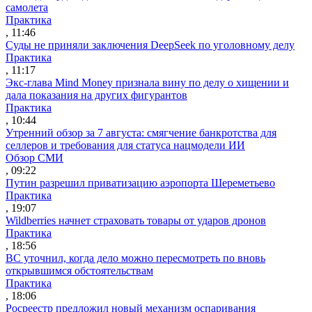
самолета
Практика
, 11:46
Суды не приняли заключения DeepSeek по уголовному делу
Практика
, 11:17
Экс-глава Mind Money признала вину по делу о хищении и
дала показания на других фигурантов
Практика
, 10:44
Утренний обзор за 7 августа: смягчение банкротства для
селлеров и требования для статуса нацмодели ИИ
Обзор СМИ
, 09:22
Путин разрешил приватизацию аэропорта Шереметьево
Практика
, 19:07
Wildberries начнет страховать товары от ударов дронов
Практика
, 18:56
ВС уточнил, когда дело можно пересмотреть по вновь
открывшимся обстоятельствам
Практика
, 18:06
Росреестр предложил новый механизм оспаривания