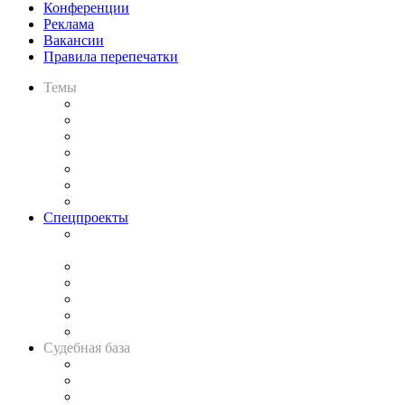
Конференции
Реклама
Вакансии
Правила перепечатки
Темы
Практика
Законодательство
Процесс
Исследования
Рынок юридических услуг
Юридическое сообщество
Важнейшие правовые темы в прессе
Спецпроекты
Подкаст «В здравом уме
и твёрдой памяти»
Legal Design
Банкротная панорама
Советы для литигаторов
Сговоры на торгах
Авто
Судебная база
Картотека арбитражных дел
Решения арбитражных судов
Календарь рассмотрения арбитражных дел