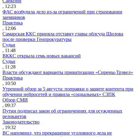
Санкции
, 12:23
ФАС возбудила дело из-за ограничений при страховании
заемщиков
Практика
, 12:06
Самарская ККС приняла отставку главы облсуда Шилова
после проверки Генпрокуратуры
Судьи
, 11:48
ВККС открыла семь новых вакансий
Судьи
, 11:28
Власти обсуждают варианты приватизации «Сирены-Трэвел»
Практика
, 10:50
Утренний обзор за 5 августа: поправки о защите контента при
обучении нейросетей и правила «социальных» СЗПК
Обзор СМИ
, 09:37
Путин подписал закон об ограничениях для осужденных
релокантов
Законодательство
, 19:32
ВС напомнил, что прекращение уголовного дела не