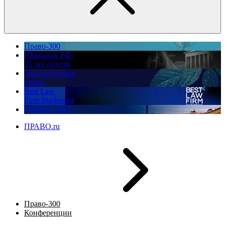
Право-300
Юррынок РФ:
35 лет спустя
Экологическое
право
Best Law
Firm Marketing
ПМЮФ 2026
ПРАВО.ru
Право-300
Конференции