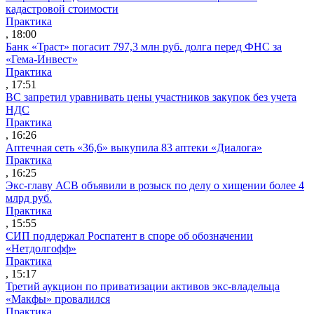
кадастровой стоимости
Практика
, 18:00
Банк «Траст» погасит 797,3 млн руб. долга перед ФНС за
«Гема-Инвест»
Практика
, 17:51
ВС запретил уравнивать цены участников закупок без учета
НДС
Практика
, 16:26
Аптечная сеть «36,6» выкупила 83 аптеки «Диалога»
Практика
, 16:25
Экс-главу АСВ объявили в розыск по делу о хищении более 4
млрд руб.
Практика
, 15:55
СИП поддержал Роспатент в споре об обозначении
«Нетдолгофф»
Практика
, 15:17
Третий аукцион по приватизации активов экс-владельца
«Макфы» провалился
Практика