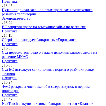
Практика
, 18:47
Путин подписал закон о новых правилах комплексного
развития территорий
Законодательство
, 18:24
ВС защитил право на взыскание займа по расписке
Практика
, 17:11
Сбербанк планирует банкротить «Евротранс»
Практика
, 16:53
Суд пересмотрит дело о выдаче исполнительного листа на
решение МКАС
Практика
, 16:05
Суд ЕС истолкует санкционные нормы о разблокировке
активов
Санкции
, 15:24
ФАС раскрыла число жалоб в сфере закупок в первом
полугодии
Практика
, 14:47
NexTouch выкупит активы обанкротившегося «Кванта»