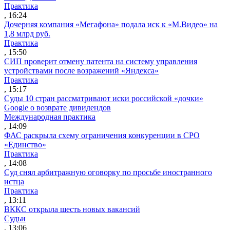
Практика
, 16:24
Дочерняя компания «Мегафона» подала иск к «М.Видео» на
1,8 млрд руб.
Практика
, 15:50
СИП проверит отмену патента на систему управления
устройствами после возражений «Яндекса»
Практика
, 15:17
Суды 10 стран рассматривают иски российской «дочки»
Google о возврате дивидендов
Международная практика
, 14:09
ФАС раскрыла схему ограничения конкуренции в СРО
«Единство»
Практика
, 14:08
Суд снял арбитражную оговорку по просьбе иностранного
истца
Практика
, 13:11
ВККС открыла шесть новых вакансий
Судьи
, 13:06