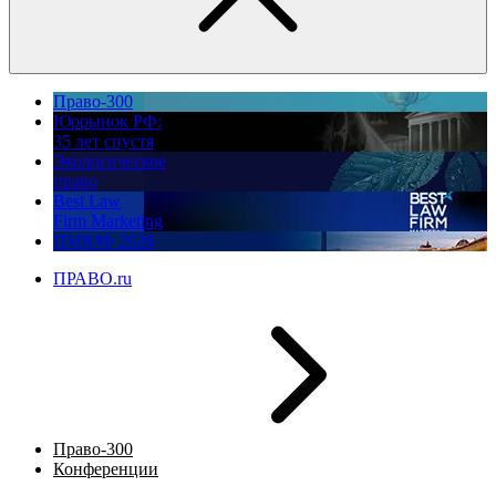
Право-300
Юррынок РФ:
35 лет спустя
Экологическое
право
Best Law
Firm Marketing
ПМЮФ 2026
ПРАВО.ru
Право-300
Конференции