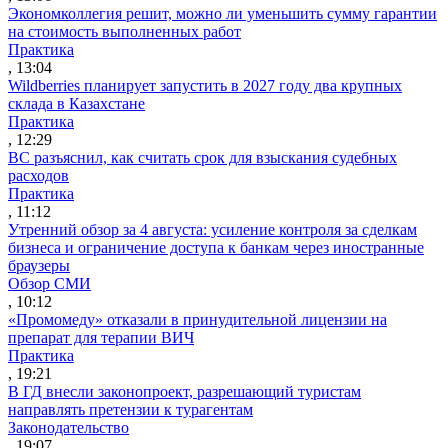
Экономколлегия решит, можно ли уменьшить сумму гарантии
на стоимость выполненных работ
Практика
, 13:04
Wildberries планирует запустить в 2027 году два крупных
склада в Казахстане
Практика
, 12:29
ВС разъяснил, как считать срок для взыскания судебных
расходов
Практика
, 11:12
Утренний обзор за 4 августа: усиление контроля за сделкам
бизнеса и ограничение доступа к банкам через иностранные
браузеры
Обзор СМИ
, 10:12
«Промомеду» отказали в принудительной лицензии на
препарат для терапии ВИЧ
Практика
, 19:21
В ГД внесли законопроект, разрешающий туристам
направлять претензии к турагентам
Законодательство
, 19:07