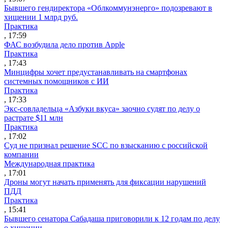
Бывшего гендиректора «Облкоммунэнерго» подозревают в
хищении 1 млрд руб.
Практика
, 17:59
ФАС возбудила дело против Apple
Практика
, 17:43
Минцифры хочет предустанавливать на смартфонах
системных помощников с ИИ
Практика
, 17:33
Экс-совладельца «Азбуки вкуса» заочно судят по делу о
растрате $11 млн
Практика
, 17:02
Суд не признал решение SCC по взысканию с российской
компании
Международная практика
, 17:01
Дроны могут начать применять для фиксации нарушений
ПДД
Практика
, 15:41
Бывшего сенатора Сабадаша приговорили к 12 годам по делу
о хищении