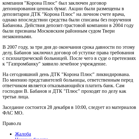
компания "Корона Плюс" был заключен договор
депонирования ценных бумаг. Акции были размещены в
депозитарии ДТК "Корона Плюс" на личном счете врача,
однако впоследствии средства были списаны без поручения
Бабанова. Действия депозит-трастовой компании в 2004 году
были признаны Московским районным судом Твери
незаконными.
В 2007 году, за три дня до окончания срока давности по этому
делу, Бабанов заключил договор об уступке права требования
с психиатрической больницей. После чего в суде о претензиях
к "Газпромбанку" заявило лечебное учреждение.
На сегодняшний день ДТК "Корона Плюс" ликвидирована.
По мнению представителей больницы, ответственным перед
ответчиком является отказывающийся платить банк. Сам
господин В. Бабанов и ДТК "Плюс" проходят по делу как
третьи лица.
Заседание состоится 28 декабря в 10:00, следует из материалов
ФАС МО.
Право.ru
Жалоба