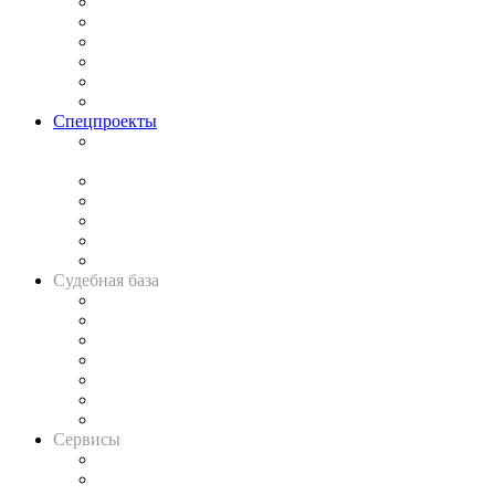
Законодательство
Процесс
Исследования
Рынок юридических услуг
Юридическое сообщество
Важнейшие правовые темы в прессе
Спецпроекты
Подкаст «В здравом уме
и твёрдой памяти»
Legal Design
Банкротная панорама
Советы для литигаторов
Сговоры на торгах
Авто
Судебная база
Картотека арбитражных дел
Решения арбитражных судов
Календарь рассмотрения арбитражных дел
Досье судей
Информация о судах
RSS лента новостей
Вакансии для юристов
Сервисы
Справочно-правовая система
Casebook: мониторинг дел