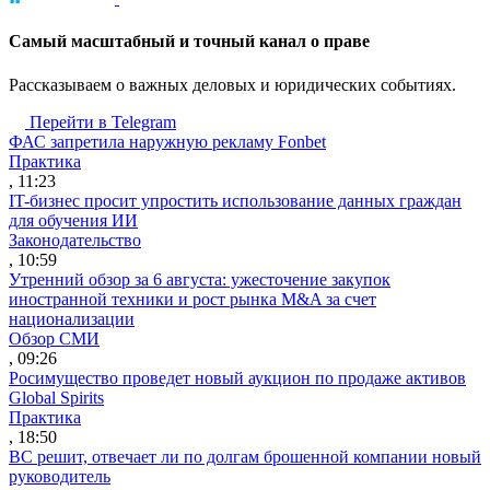
Cамый масштабный и точный канал о праве
Рассказываем о важных деловых и юридических событиях.
Перейти в Telegram
ФАС запретила наружную рекламу Fonbet
Практика
, 11:23
IT-бизнес просит упростить использование данных граждан
для обучения ИИ
Законодательство
, 10:59
Утренний обзор за 6 августа: ужесточение закупок
иностранной техники и рост рынка M&A за счет
национализации
Обзор СМИ
, 09:26
Росимущество проведет новый аукцион по продаже активов
Global Spirits
Практика
, 18:50
ВС решит, отвечает ли по долгам брошенной компании новый
руководитель