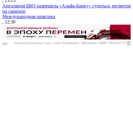
, 13:15
Апелляция БВО разрешила «Альфа-Банку» судиться, несмотря
на санкции
Международная практика
, 12:30
Реклама
Адвокатское бюро Санкт-Петербурга «Вертикаль» ИНН 7841290773
Реклама
АО"ПРАВО.РУ" ИНН: 7708095468