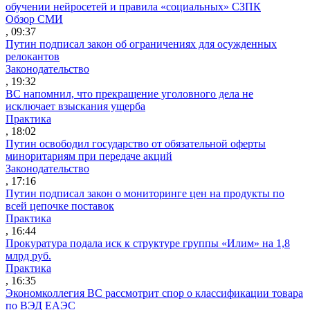
обучении нейросетей и правила «социальных» СЗПК
Обзор СМИ
, 09:37
Путин подписал закон об ограничениях для осужденных
релокантов
Законодательство
, 19:32
ВС напомнил, что прекращение уголовного дела не
исключает взыскания ущерба
Практика
, 18:02
Путин освободил государство от обязательной оферты
миноритариям при передаче акций
Законодательство
, 17:16
Путин подписал закон о мониторинге цен на продукты по
всей цепочке поставок
Практика
, 16:44
Прокуратура подала иск к структуре группы «Илим» на 1,8
млрд руб.
Практика
, 16:35
Экономколлегия ВС рассмотрит спор о классификации товара
по ВЭД ЕАЭС