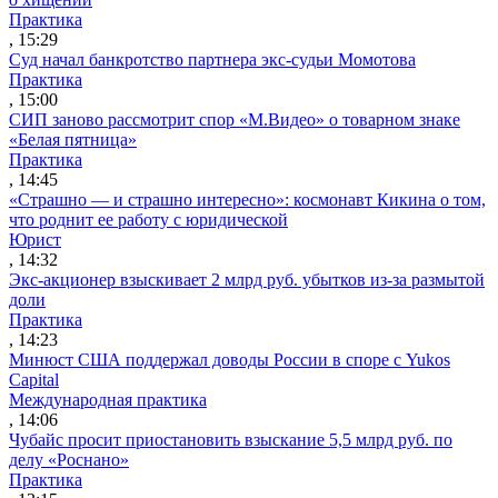
Практика
, 15:29
Суд начал банкротство партнера экс-судьи Момотова
Практика
, 15:00
СИП заново рассмотрит спор «М.Видео» о товарном знаке
«Белая пятница»
Практика
, 14:45
«Страшно — и страшно интересно»: космонавт Кикина о том,
что роднит ее работу с юридической
Юрист
, 14:32
Экс-акционер взыскивает 2 млрд руб. убытков из-за размытой
доли
Практика
, 14:23
Минюст США поддержал доводы России в споре с Yukos
Capital
Международная практика
, 14:06
Чубайс просит приостановить взыскание 5,5 млрд руб. по
делу «Роснано»
Практика