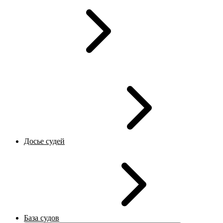
Досье судей
База судов