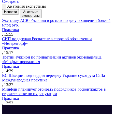
Смотреть
Анатомия экспертизы
Новости
Анатомия
экспертизы
Экс-главу АСВ объявили в розыск по делу о хищении более 4
млрд руб.
Практика
, 15:55
СИП поддержал Роспатент в споре об обозначении
«Нетдолгофф»
Практика
, 15:17
Третий аукцион по приватизации активов экс-владельца
«Макфы» провалился
Практика
, 14:29
ВС Швеции подтвердил передачу Украине сухогруза Caffa
Международная практика
, 13:27
Минфин планирует отбирать подрядчиков госконтрактов в
строительстве по их репутации
Практика
, 12:52