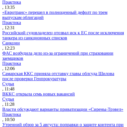
Практика
, 13:35
«Евротранс» перешел в полноценный дефолт по трем
выпускам облигаций
Практика
, 12:31
Российский судовладелец отозвал иск к ЕС после исключения
танкера из санкционных списков
Санкции
, 12:23
ФАС возбудила дело из-за ограничений при страховании
заемщиков
Практика
, 12:06
Самарская ККС приняла отставку главы облсуда Шилова
после проверки Генпрокуратуры
Судьи
, 11:48
ВККС открыла семь новых вакансий
Судьи
, 11:28
Власти обсуждают варианты приватизации «Сирены-Трэвел»
Практика
, 10:50
Утренний обзор за 5 августа: поправки о защите контента при