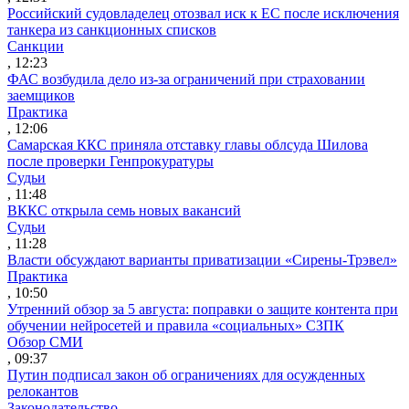
Российский судовладелец отозвал иск к ЕС после исключения
танкера из санкционных списков
Санкции
, 12:23
ФАС возбудила дело из-за ограничений при страховании
заемщиков
Практика
, 12:06
Самарская ККС приняла отставку главы облсуда Шилова
после проверки Генпрокуратуры
Судьи
, 11:48
ВККС открыла семь новых вакансий
Судьи
, 11:28
Власти обсуждают варианты приватизации «Сирены-Трэвел»
Практика
, 10:50
Утренний обзор за 5 августа: поправки о защите контента при
обучении нейросетей и правила «социальных» СЗПК
Обзор СМИ
, 09:37
Путин подписал закон об ограничениях для осужденных
релокантов
Законодательство