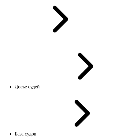
Досье судей
База судов