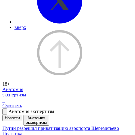
вверх
18+
Анатомия
экспертизы
Смотреть
Анатомия экспертизы
Новости
Анатомия
экспертизы
Путин разрешил приватизацию аэропорта Шереметьево
Практика