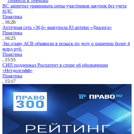
Перейти в Telegram
ВС запретил уравнивать цены участников закупок без учета
НДС
Практика
, 16:26
Аптечная сеть «36,6» выкупила 83 аптеки «Диалога»
Практика
, 16:25
Экс-главу АСВ объявили в розыск по делу о хищении более 4
млрд руб.
Практика
, 15:55
СИП поддержал Роспатент в споре об обозначении
«Нетдолгофф»
Практика
, 15:17