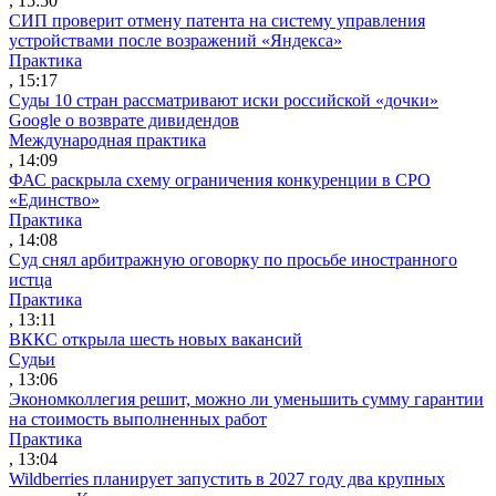
, 15:50
СИП проверит отмену патента на систему управления
устройствами после возражений «Яндекса»
Практика
, 15:17
Суды 10 стран рассматривают иски российской «дочки»
Google о возврате дивидендов
Международная практика
, 14:09
ФАС раскрыла схему ограничения конкуренции в СРО
«Единство»
Практика
, 14:08
Суд снял арбитражную оговорку по просьбе иностранного
истца
Практика
, 13:11
ВККС открыла шесть новых вакансий
Судьи
, 13:06
Экономколлегия решит, можно ли уменьшить сумму гарантии
на стоимость выполненных работ
Практика
, 13:04
Wildberries планирует запустить в 2027 году два крупных