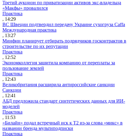
Третий аукцион по приватизации активов экс-владельца
«Макфы» провалился
Практика
, 14:29
ВС Швеции подтвердил передачу Украине сухогруза Caffa
Международная практика
, 13:27
Минфин планирует отбирать подрядчиков госконтрактов в
строительстве по их репутации
Практика
, 12:52
Экономколлегия защитила компанию от переплаты за
пользование землей
Практика
, 12:43
Великобритания расширила антироссийские санкции
Санкции
, 12:41
АБД предложила стандарт синтетических данных для ИИ-
моделей
Практика
, 11:53
«Билайн» подал встречный иск к Т2 из-за слова «микс» в
названии бренда мультиподписки
Практика