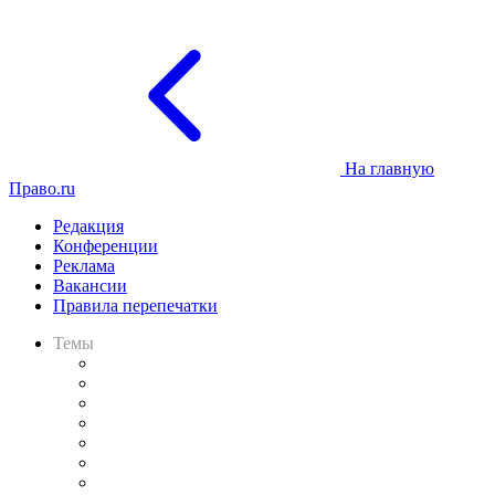
На главную
Право.ru
Редакция
Конференции
Реклама
Вакансии
Правила перепечатки
Темы
Практика
Законодательство
Процесс
Исследования
Рынок юридических услуг
Юридическое сообщество
Важнейшие правовые темы в прессе