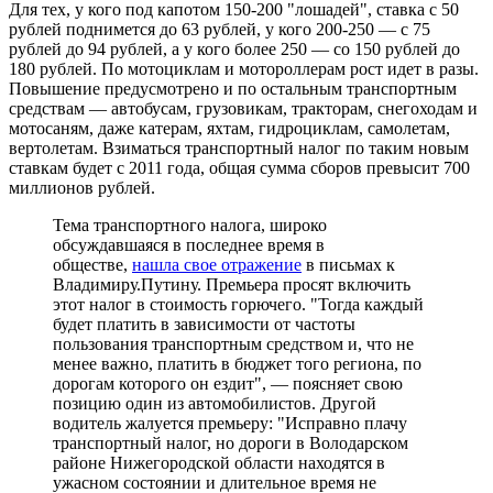
Для тех, у кого под капотом 150-200 "лошадей", ставка с 50
рублей поднимется до 63 рублей, у кого 200-250 — с 75
рублей до 94 рублей, а у кого более 250 — со 150 рублей до
180 рублей. По мотоциклам и мотороллерам рост идет в разы.
Повышение предусмотрено и по остальным транспортным
средствам — автобусам, грузовикам, тракторам, снегоходам и
мотосаням, даже катерам, яхтам, гидроциклам, самолетам,
вертолетам. Взиматься транспортный налог по таким новым
ставкам будет с 2011 года, общая сумма сборов превысит 700
миллионов рублей.
Тема транспортного налога, широко
обсуждавшаяся в последнее время в
обществе,
нашла свое отражение
в письмах к
Владимиру.Путину. Премьера просят включить
этот налог в стоимость горючего. "Тогда каждый
будет платить в зависимости от частоты
пользования транспортным средством и, что не
менее важно, платить в бюджет того региона, по
дорогам которого он ездит", — поясняет свою
позицию один из автомобилистов. Другой
водитель жалуется премьеру: "Исправно плачу
транспортный налог, но дороги в Володарском
районе Нижегородской области находятся в
ужасном состоянии и длительное время не