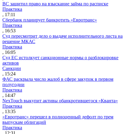
ВС защитил право на взыскание займа по расписке
Практика
, 17:11
Сбербанк планирует банкротить «Евротранс»
Практика
, 16:53
Суд пересмотрит дело о выдаче исполнительного листа на
решение МКАС
Практика
, 16:05
Суд ЕС истолкует санкционные нормы о разблокировке
активов
Санкции
, 15:24
ФАС раскрыла число жалоб в сфере закупок в первом
полугодии
Практика
, 14:47
NexTouch выкупит активы обанкротившегося «Кванта»
Практика
, 13:35
«Евротранс» перешел в полноценный дефолт по трем
выпускам облигаций
Практика
, 12:31