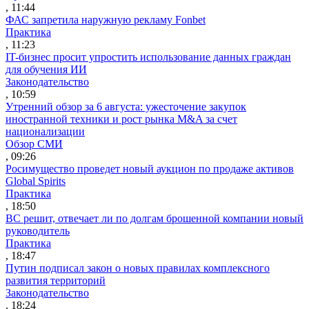
, 11:44
ФАС запретила наружную рекламу Fonbet
Практика
, 11:23
IT-бизнес просит упростить использование данных граждан
для обучения ИИ
Законодательство
, 10:59
Утренний обзор за 6 августа: ужесточение закупок
иностранной техники и рост рынка M&A за счет
национализации
Обзор СМИ
, 09:26
Росимущество проведет новый аукцион по продаже активов
Global Spirits
Практика
, 18:50
ВС решит, отвечает ли по долгам брошенной компании новый
руководитель
Практика
, 18:47
Путин подписал закон о новых правилах комплексного
развития территорий
Законодательство
, 18:24