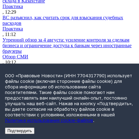
склада в Казахстане
Практика
, 12:29
ВС разъяснил, как считать срок для взыскания судебных
расходов
Практика
, 11:12
Утренний обзор за 4 августа: усиление контроля за сделкам
бизнеса и ограничение доступа к банкам через иностранные
браузеры
Обзор СМИ
, 10:12
«Промомеду» отказали в принудительной лицензии на
препарат для терапии ВИЧ
ООО «Правовые Новости» (ИНН 7704317790) использует
Практика
файлы cookie (включая сторонние файлы cookie) для
, 19:21
сбора информации об использовании сайта
В ГД внесли законопроект, разрешающий туристам
посетителями. Такие файлы cookie помогают нам
направлять претензии к турагентам
предоставлять вам наилучший онлайн-опыт, постоянно
Законодательство
улучшать наш веб-сайт. Нажав на кнопку «Подтвердить»,
, 19:07
вы даете согласие на обработку файлов cookie в
Бывшего гендиректора «Облкоммунэнерго» подозревают в
соответствии с условиями, изложенными в нашей
хищении 1 млрд руб.
Политике использования cookie-файлов
.
Практика
, 17:59
Подтвердить
ФАС возбудила дело против Apple
Реклама
Адвокатское бюро Санкт-Петербурга «Вертикаль» ИНН 7841290773
Реклама
ООО "Право.ру" ИНН: 7704835288