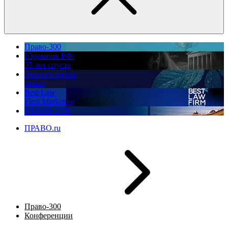
Право-300
Юррынок РФ:
35 лет спустя
Экологическое
право
Best Law
Firm Marketing
ПМЮФ 2026
ПРАВО.ru
Право-300
Конференции