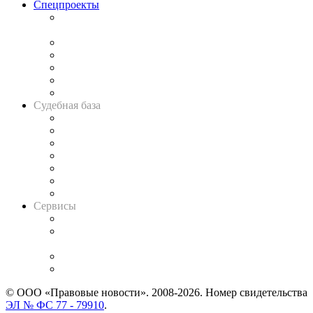
Спецпроекты
Подкаст «В здравом уме
и твёрдой памяти»
Legal Design
Банкротная панорама
Советы для литигаторов
Сговоры на торгах
Авто
Судебная база
Картотека арбитражных дел
Решения арбитражных судов
Календарь рассмотрения арбитражных дел
Досье судей
Информация о судах
RSS лента новостей
Вакансии для юристов
Сервисы
Справочно-правовая система
Casebook: мониторинг дел
и компаний
Caselook: поиск и анализ практики
CASE.ONE: управление юридической службой
© ООО «Правовые новости». 2008-2026.
Номер свидетельства
ЭЛ № ФС 77 - 79910
.