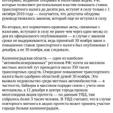
Во-первых, недавние поправки в Налоговый кодекс РФ,
которые позволяют региональным властям повышать ставки
транспортного налога до десяти раз, вступят в силу только с 1
октября 2010 года — получается, что депутаты облдумы
руководствовались законом, который еще не вступил в силу.
Во-вторых, все нормативно-правовые акты, связанные с
налогами, вступают в силу не ранее чем через один месяц со
дня их официального опубликования — в случае с законом
сроки не выдерживаются, ведь принятый 30 ноября закон о
повышении ставок транспортного налога был опубликован 1
декабря, а не 30 ноября, как следовало.
Калининградская область — один из наиболее
"автомобилизированных" регионов РФ: почти на миллион
местных жителей тут приходится около 350 тысяч
транспортных средств. Очередное повышение транспортного
налога было одобрено областной думой 30 ноября. Это
вызвало недовольство среди местных автомобилистов — в
частности, байкеры в массовом порядке сняли с учета свои
мотоциклы, а 12 декабря в центре города прошла
многолюдная акция протеста — по данным УВД, там
собралось более 3 тысяч человек. В УВД считают, что в случае
повторного митинга в акции протеста может принять участие
гораздо больше калининградцев.