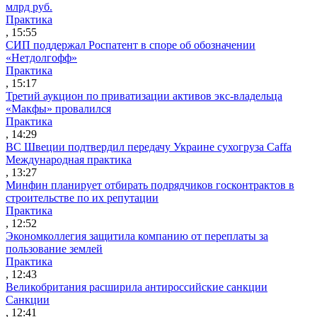
млрд руб.
Практика
, 15:55
СИП поддержал Роспатент в споре об обозначении
«Нетдолгофф»
Практика
, 15:17
Третий аукцион по приватизации активов экс-владельца
«Макфы» провалился
Практика
, 14:29
ВС Швеции подтвердил передачу Украине сухогруза Caffa
Международная практика
, 13:27
Минфин планирует отбирать подрядчиков госконтрактов в
строительстве по их репутации
Практика
, 12:52
Экономколлегия защитила компанию от переплаты за
пользование землей
Практика
, 12:43
Великобритания расширила антироссийские санкции
Санкции
, 12:41