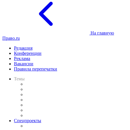
На главную
Право.ru
Редакция
Конференции
Реклама
Вакансии
Правила перепечатки
Темы
Практика
Законодательство
Процесс
Исследования
Рынок юридических услуг
Юридическое сообщество
Важнейшие правовые темы в прессе
Спецпроекты
Подкаст «В здравом уме