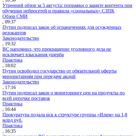
Утренний обзор за 5 августа: поправки о защите контента при
обучении нейросетей и правила «социальных» СЗПК
Обзор СМИ
, 09:37
Путин подписал закон об ограничениях для осужденных
релокантов
Законодательство
, 19:32
ВС напомнил, что прекращение уголовного дела не
исключает взыскания ущерба
Практика
, 18:02
Путин освободил государство от обязательной оферты
миноритариям при передаче акций
Законодательство
, 17:16
Путин подписал закон о мониторинге цен на продукты по
всей цепочке поставок
Практика
, 16:44
Прокуратура подала иск к структуре группы «Илим» на 1,8
млрд руб.
Практика
, 16:35