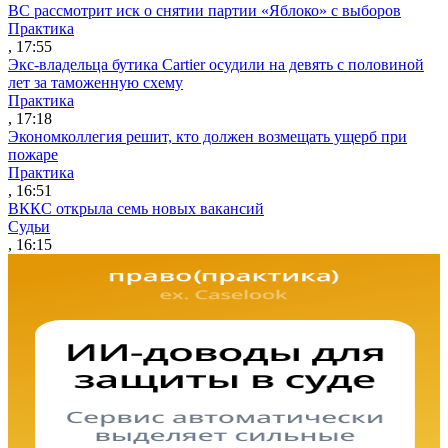
ВС рассмотрит иск о снятии партии «Яблоко» с выборов
Практика
, 17:55
Экс-владельца бутика Cartier осудили на девять с половиной
лет за таможенную схему
Практика
, 17:18
Экономколлегия решит, кто должен возмещать ущерб при
пожаре
Практика
, 16:51
ВККС открыла семь новых вакансий
Судьи
, 16:15