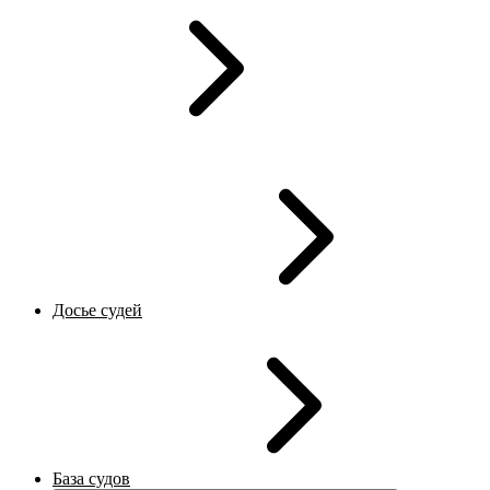
Досье судей
База судов