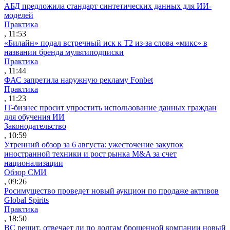
АБД предложила стандарт синтетических данных для ИИ-
моделей
Практика
, 11:53
«Билайн» подал встречный иск к Т2 из-за слова «микс» в
названии бренда мультиподписки
Практика
, 11:44
ФАС запретила наружную рекламу Fonbet
Практика
, 11:23
IT-бизнес просит упростить использование данных граждан
для обучения ИИ
Законодательство
, 10:59
Утренний обзор за 6 августа: ужесточение закупок
иностранной техники и рост рынка M&A за счет
национализации
Обзор СМИ
, 09:26
Росимущество проведет новый аукцион по продаже активов
Global Spirits
Практика
, 18:50
ВС решит, отвечает ли по долгам брошенной компании новый