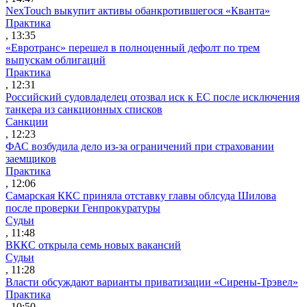
NexTouch выкупит активы обанкротившегося «Кванта»
Практика
, 13:35
«Евротранс» перешел в полноценный дефолт по трем
выпускам облигаций
Практика
, 12:31
Российский судовладелец отозвал иск к ЕС после исключения
танкера из санкционных списков
Санкции
, 12:23
ФАС возбудила дело из-за ограничений при страховании
заемщиков
Практика
, 12:06
Самарская ККС приняла отставку главы облсуда Шилова
после проверки Генпрокуратуры
Судьи
, 11:48
ВККС открыла семь новых вакансий
Судьи
, 11:28
Власти обсуждают варианты приватизации «Сирены-Трэвел»
Практика
, 10:50