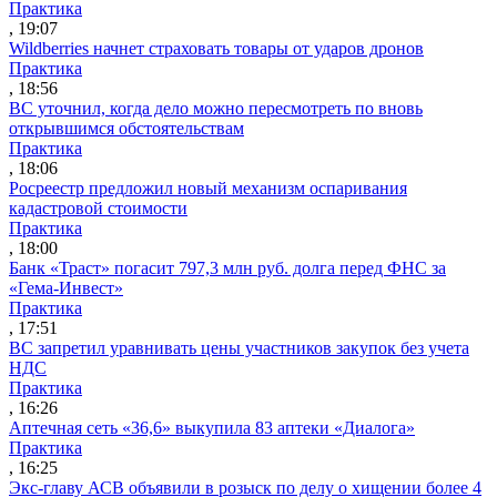
Практика
, 19:07
Wildberries начнет страховать товары от ударов дронов
Практика
, 18:56
ВС уточнил, когда дело можно пересмотреть по вновь
открывшимся обстоятельствам
Практика
, 18:06
Росреестр предложил новый механизм оспаривания
кадастровой стоимости
Практика
, 18:00
Банк «Траст» погасит 797,3 млн руб. долга перед ФНС за
«Гема-Инвест»
Практика
, 17:51
ВС запретил уравнивать цены участников закупок без учета
НДС
Практика
, 16:26
Аптечная сеть «36,6» выкупила 83 аптеки «Диалога»
Практика
, 16:25
Экс-главу АСВ объявили в розыск по делу о хищении более 4