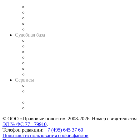
и твёрдой памяти»
Legal Design
Банкротная панорама
Советы для литигаторов
Сговоры на торгах
Авто
Судебная база
Картотека арбитражных дел
Решения арбитражных судов
Календарь рассмотрения арбитражных дел
Досье судей
Информация о судах
RSS лента новостей
Вакансии для юристов
Сервисы
Справочно-правовая система
Casebook: мониторинг дел
и компаний
Caselook: поиск и анализ практики
CASE.ONE: управление юридической службой
© ООО «Правовые новости». 2008-2026.
Номер свидетельства
ЭЛ № ФС 77 - 79910
.
Телефон редакции:
+7 (495) 645 37 60
Политика использования cookie-файлов