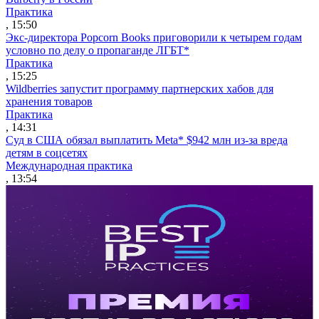
Практика
, 15:50
Экс-директора Popcorn Books приговорили к четырем годам
условно по делу о пропаганде ЛГБТ*
Практика
, 15:25
Wildberries запустит программу партнерских хабов для
хранения товаров
Практика
, 14:31
Суд в США обязал выплатить Meta* $942 млн из-за вреда
детям в соцсетях
Международная практика
, 13:54