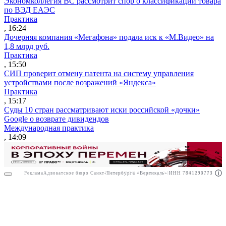
Экономколлегия ВС рассмотрит спор о классификации товара
по ВЭД ЕАЭС
Практика
, 16:24
Дочерняя компания «Мегафона» подала иск к «М.Видео» на
1,8 млрд руб.
Практика
, 15:50
СИП проверит отмену патента на систему управления
устройствами после возражений «Яндекса»
Практика
, 15:17
Суды 10 стран рассматривают иски российской «дочки»
Google о возврате дивидендов
Международная практика
, 14:09
Реклама
Адвокатское бюро Санкт-Петербурга «Вертикаль» ИНН 7841290773
Реклама
ООО "Право.ру" ИНН: 7704835288