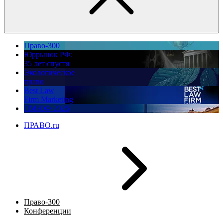
Право-300
Юррынок РФ:
35 лет спустя
Экологическое
право
Best Law
Firm Marketing
ПМЮФ 2026
ПРАВО.ru
Право-300
Конференции