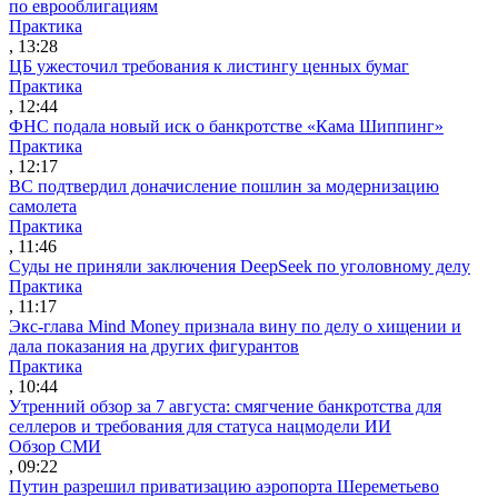
по еврооблигациям
Практика
, 13:28
ЦБ ужесточил требования к листингу ценных бумаг
Практика
, 12:44
ФНС подала новый иск о банкротстве «Кама Шиппинг»
Практика
, 12:17
ВС подтвердил доначисление пошлин за модернизацию
самолета
Практика
, 11:46
Суды не приняли заключения DeepSeek по уголовному делу
Практика
, 11:17
Экс-глава Mind Money признала вину по делу о хищении и
дала показания на других фигурантов
Практика
, 10:44
Утренний обзор за 7 августа: смягчение банкротства для
селлеров и требования для статуса нацмодели ИИ
Обзор СМИ
, 09:22
Путин разрешил приватизацию аэропорта Шереметьево