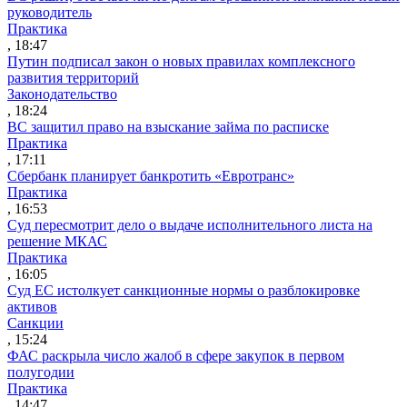
руководитель
Практика
, 18:47
Путин подписал закон о новых правилах комплексного
развития территорий
Законодательство
, 18:24
ВС защитил право на взыскание займа по расписке
Практика
, 17:11
Сбербанк планирует банкротить «Евротранс»
Практика
, 16:53
Суд пересмотрит дело о выдаче исполнительного листа на
решение МКАС
Практика
, 16:05
Суд ЕС истолкует санкционные нормы о разблокировке
активов
Санкции
, 15:24
ФАС раскрыла число жалоб в сфере закупок в первом
полугодии
Практика
, 14:47