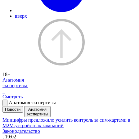
вверх
18+
Анатомия
экспертизы
Смотреть
Анатомия экспертизы
Новости
Анатомия
экспертизы
Минцифры предложило усилить контроль за сим-картами в
M2M-устройствах компаний
Законодательство
, 19:02