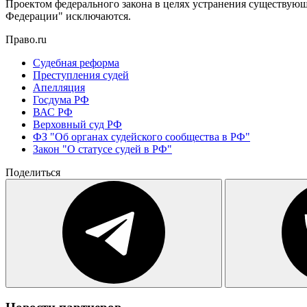
Проектом федерального закона в целях устранения существующ
Федерации" исключаются.
Право.ru
Судебная реформа
Преступления судей
Апелляция
Госдума РФ
ВАС РФ
Верховный суд РФ
ФЗ "Об органах судейского сообщества в РФ"
Закон "О статусе судей в РФ"
Поделиться