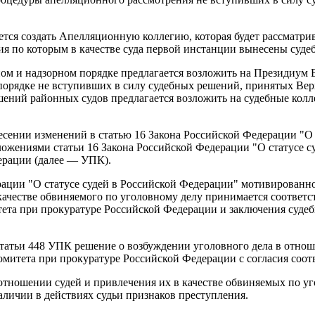
ся создать Апелляционную коллегию, которая будет рассматрива
я по которым в качестве суда первой инстанции вынесены судеб
ом и надзорном порядке предлагается возложить на Президиум 
 порядке не вступивших в силу судебных решений, принятых Ве
ений районных судов предлагается возложить на судебные колл
есении изменений в статью 16 Закона Российской Федерации "О с
жениями статьи 16 Закона Российской Федерации "О статусе су
ерации (далее — УПК).
рации "О статусе судей в Российской Федерации" мотивированно
 качестве обвиняемого по уголовному делу принимается соотве
ета при прокуратуре Российской Федерации и заключения судеб
статьи 448 УПК решение о возбуждении уголовного дела в отнош
омитета при прокуратуре Российской Федерации с согласия соо
отношении судей и привлечения их в качестве обвиняемых по уг
аличии в действиях судьи признаков преступления.