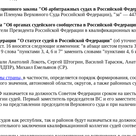
туционного закона "Об арбитражных судах в Российской Фед
 Пленума Верховного Суда Российской Федерации), "за" — 447
на "Об органах судейского сообщества в Российской Федераци
тели Президента Российской Федерации в квалификационных колл
дерации "О статусе судей в Российской Федерации"
(об уточне
ст. 16 вносятся следующие изменения: "в абзаце шестом пункта 
 слова "пунктами 3, 4, 6 и 7" заменить словами "пунктами 4, 6 
дали Анатолий Локоть, Сергей Штогрин, Василий Тарасюк, Анат
ЛДПР), Михаил Емельянов (СР).
емы страны,
в частности, определяется порядок формирования, со
ого значения, автономной области, округов, а также районных с
РФ назначается на должность Советом Федерации сроком на шест
и судей. Первый заместитель председателя ВС и его заместите
ого на представлении председателя Верховного суда и при нал
удов как республик, так и районов будут назначаться на должнос
тельного заключения квалификационной коллегии судей соотве
роцедуры апелляционного рассмотрения не вступивших в силу су