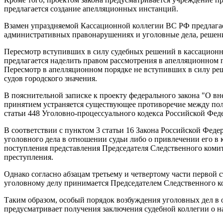
предлагается создание апелляционных инстанций.
Взамен упраздняемой Кассационной коллегии ВС РФ предлагает
административных правонарушениях и уголовные дела, решени
Пересмотр вступивших в силу судебных решений в кассационн
предлагается наделить правом рассмотрения в апелляционном
Пересмотр в апелляционном порядке не вступивших в силу реш
судов городского значения.
В пояснительной записке к проекту федерального закона "О вн
принятием устраняется существующее противоречие между поло
статьи 448 Уголовно-процессуального кодекса Российской Фед
В соответствии с пунктом 3 статьи 16 Закона Российской Феде
уголовного дела в отношении судьи либо о привлечении его в
поступления представления Председателя Следственного комит
преступления.
Однако согласно абзацам третьему и четвертому части первой 
уголовному делу принимается Председателем Следственного к
Таким образом, особый порядок возбуждения уголовных дел в 
предусматривает получения заключения судебной коллегии о н