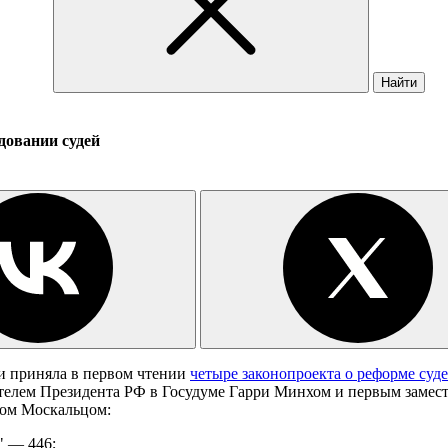
Найти
довании судей
ии приняла в первом чтении
четыре законопроекта о реформе суд
телем Президента РФ в Госудуме Гарри Минхом и первым замес
ром Москальцом:
а" — 446;