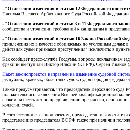
-
"О внесении изменения в статью 12 Федерального консти
Пленума Высшего Арбитражного Суда Российской Федерации и
-
"О внесении изменений в статьи 3 и 11 Федерального зако
сообщества и уточнении требований к кандидатам в представи
-
"О внесении изменений в статью 16 Закона Российской Фе
привлечения их в качестве обвиняемых по уголовным делам; в 
действиях судьи признаков преступления" исключить; в пункте 9
Как сообщает пресс-служба Госдумы, вопросы докладчикам за
фракций выступили Виктор Илюхин (КПРФ), Сергей Иванов (
Пакет законопроектов направлен на изменение судебной сист
республик, краевых, областных судов, судов городов федеральн
Также предусматривается, что председатель Верховного суда 
положительного заключения Высшей квалификационной коллеги
сроком на шесть лет по представлению президента, основанн
коллегии судей.
В соответствии с законопроектом, председатели и заместители с
представлению председателя ВС РФ также при наличии положи
Кроме того, проектом закона предусматривается учреждение п