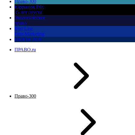
Право-300
Юррынок РФ:
35 лет спустя
Экологическое
право
Best Law
Firm Marketing
ПМЮФ 2026
ПРАВО.ru
Право-300