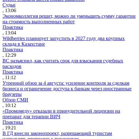
Судьи
, 13:06
Экономколлегия решит, можно ли уменьшить сумму гарантии
на стоимость выполненных работ
Практика
, 13:04
Wildberries планирует запустить в 2027 году два крупных
склада в Казахстане
Практика
, 12:29
ВС разъяснил, как считать срок для взыскания судебных
расходов
Практика
, 11:12
Утренний обзор за 4 августа: усиление контроля за сделкам
бизнеса и ограничение доступа к банкам через иностранные
браузеры
Обзор СМИ
, 10:12
«Промомеду» отказали в принудительной лицензии на
препарат для терапии ВИЧ
Практика
, 19:21
В ГД внесли законопроект, разрешающий туристам
направлять претензии к турагентам