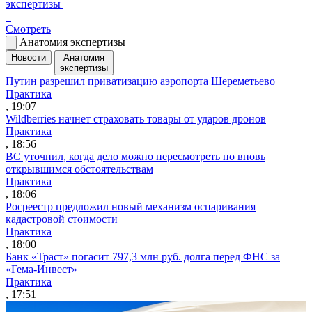
экспертизы
Смотреть
Анатомия экспертизы
Новости
Анатомия
экспертизы
Путин разрешил приватизацию аэропорта Шереметьево
Практика
, 19:07
Wildberries начнет страховать товары от ударов дронов
Практика
, 18:56
ВС уточнил, когда дело можно пересмотреть по вновь
открывшимся обстоятельствам
Практика
, 18:06
Росреестр предложил новый механизм оспаривания
кадастровой стоимости
Практика
, 18:00
Банк «Траст» погасит 797,3 млн руб. долга перед ФНС за
«Гема-Инвест»
Практика
, 17:51