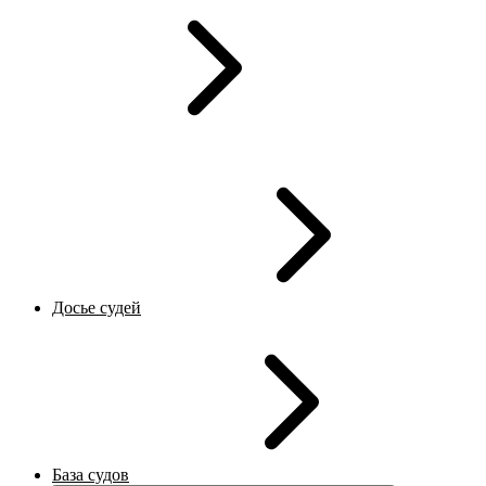
Досье судей
База судов