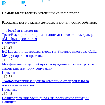
Cамый масштабный и точный канал о праве
Рассказываем о важных деловых и юридических событиях.
Перейти в Telegram
Третий аукцион по приватизации активов экс-владельца
«Макфы» провалился
Практика
, 14:29
ВС Швеции подтвердил передачу Украине сухогруза Caffa
Международная практика
, 13:27
Минфин планирует отбирать подрядчиков госконтрактов в
строительстве по их репутации
Практика
, 12:52
Экономколлегия защитила компанию от переплаты за
пользование землей
Практика
, 12:43
Великобритания расширила антироссийские санкции
Санкции