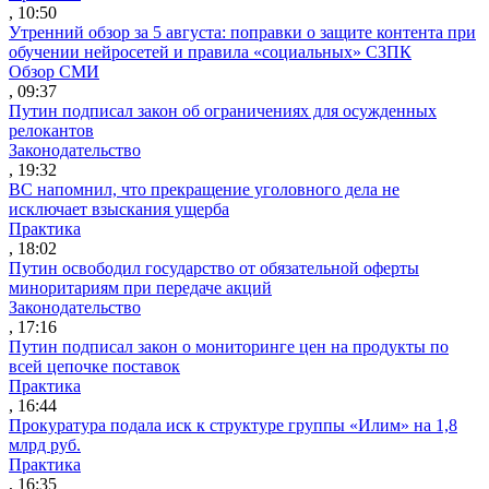
, 10:50
Утренний обзор за 5 августа: поправки о защите контента при
обучении нейросетей и правила «социальных» СЗПК
Обзор СМИ
, 09:37
Путин подписал закон об ограничениях для осужденных
релокантов
Законодательство
, 19:32
ВС напомнил, что прекращение уголовного дела не
исключает взыскания ущерба
Практика
, 18:02
Путин освободил государство от обязательной оферты
миноритариям при передаче акций
Законодательство
, 17:16
Путин подписал закон о мониторинге цен на продукты по
всей цепочке поставок
Практика
, 16:44
Прокуратура подала иск к структуре группы «Илим» на 1,8
млрд руб.
Практика
, 16:35