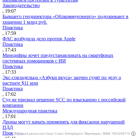
Законодательство
, 19:07
Бывшего гендиректора «Облкоммунэнерго» подозревают в
хищении 1 млрд руб.
Практика
, 17:59
ФАС возбудила дело против Apple
Практика
, 17:43
Минцифры хочет предустанавливать на смартфонах
системных помощников с ИИ
Практика
, 17:33
Экс-совладельца «Азбуки вкуса» заочно судят по делу о
растрате $11 млн
Практика
, 17:02
Суд не признал решение SCC по взысканию с российской
компании
Международная практика
, 17:01
Дроны могут начать применять для фиксации нарушений
ПДД
Практика
Реклама
Адвокатское бюро Санкт-Петербурга «Вертикаль» ИНН 7841290773
Реклама
АО"Право.ру" ИНН: 7708095468