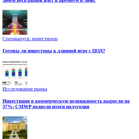
Зачем весь рынок идет в премиум и люкс
Спецвыпуск: инвестиции
Готовы ли инвесторы к длинной игре с ЦОД?
Исследования рынка
Инвестиции в коммерческую недвижимость выросли на
37%: CMWP подвели итоги полугодия