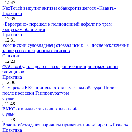
, 14:47
NexTouch выкупит активы обанкротившегося «Кванта»
Практика
, 13:35
«Евротранс» перешел в полноценный дефолт по трем
выпускам облигаций
Практика
, 12:31
Российский судовладелец отозвал иск к ЕС после исключения
танкера из санкционных списков
Санкции
, 12:23
ФАС возбудила дело из-за ограничений при страховании
заемщиков
Практика
, 12:06
Самарская ККС приняла отставку главы облсуда Шилова
после проверки Генпрокуратуры
Судьи
, 11:48
ВККС открыла семь новых вакансий
Судьи
, 11:28
Власти обсуждают варианты приватизации «Сирены-Трэвел»
Практика