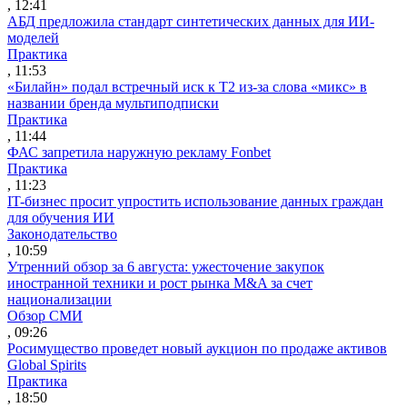
, 12:41
АБД предложила стандарт синтетических данных для ИИ-
моделей
Практика
, 11:53
«Билайн» подал встречный иск к Т2 из-за слова «микс» в
названии бренда мультиподписки
Практика
, 11:44
ФАС запретила наружную рекламу Fonbet
Практика
, 11:23
IT-бизнес просит упростить использование данных граждан
для обучения ИИ
Законодательство
, 10:59
Утренний обзор за 6 августа: ужесточение закупок
иностранной техники и рост рынка M&A за счет
национализации
Обзор СМИ
, 09:26
Росимущество проведет новый аукцион по продаже активов
Global Spirits
Практика
, 18:50