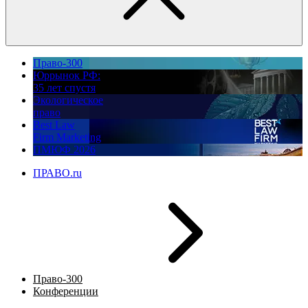
Право-300
Юррынок РФ:
35 лет спустя
Экологическое
право
Best Law
Firm Marketing
ПМЮФ 2026
ПРАВО.ru
Право-300
Конференции