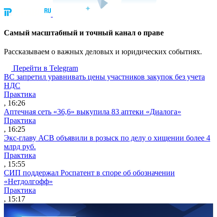
Cамый масштабный и точный канал о праве
Рассказываем о важных деловых и юридических событиях.
Перейти в Telegram
ВС запретил уравнивать цены участников закупок без учета
НДС
Практика
, 16:26
Аптечная сеть «36,6» выкупила 83 аптеки «Диалога»
Практика
, 16:25
Экс-главу АСВ объявили в розыск по делу о хищении более 4
млрд руб.
Практика
, 15:55
СИП поддержал Роспатент в споре об обозначении
«Нетдолгофф»
Практика
, 15:17