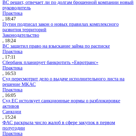
ВС решит, отвечает ли по долгам брошенной компании новый
руководитель
Практика
, 18:47
Путин подписал закон о новых правилах комплексного
развития территорий
Законодательство
, 18:24
ВС защитил право на взыскание займа по расписке
Практика
, 17:11
Сбербанк планирует банкротить «Евротранс»
Практика
, 16:53
Суд пересмотрит дело о выдаче исполнительного листа на
решение МКАС
Практика
, 16:05
Суд ЕС истолкует санкционные нормы о разблокировке
активов
Санкции
, 15:24
ФАС раскрыла число жалоб в сфере закупок в первом
полугодии
Практика