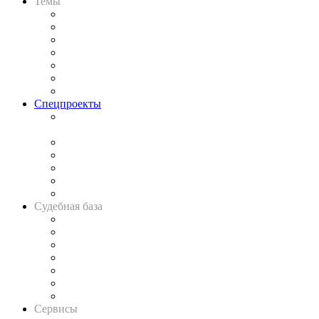
Темы
Практика
Законодательство
Процесс
Исследования
Рынок юридических услуг
Юридическое сообщество
Важнейшие правовые темы в прессе
Спецпроекты
Подкаст «В здравом уме
и твёрдой памяти»
Legal Design
Банкротная панорама
Советы для литигаторов
Сговоры на торгах
Авто
Судебная база
Картотека арбитражных дел
Решения арбитражных судов
Календарь рассмотрения арбитражных дел
Досье судей
Информация о судах
RSS лента новостей
Вакансии для юристов
Сервисы