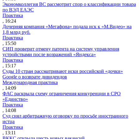
Экономколлегия ВС рассмотрит спор о классификации товара
по ВЭД ЕАЭС
Практика
, 16:24
Дочерняя компания «Мегафона» подала иск к «М.Видео» на
1,8 млрд руб.
Практика
, 15:50
СИП проверит отмену патента на систему управления
устройствами после возражений «Яндекса»
Практика
, 15:17
Суды 10 стран рассматривают иски российской «дочки»
Google о возврате дивидендов
Международная практика
, 14:09
ФАС раскрыла схему ограничения конкуренции в СРО
«Единство»
Практика
, 14:08
Суд снял арбитражную оговорку по просьбе иностранного
истца
Практика
, 13:11
ВККС открыла шесть новых вакансий