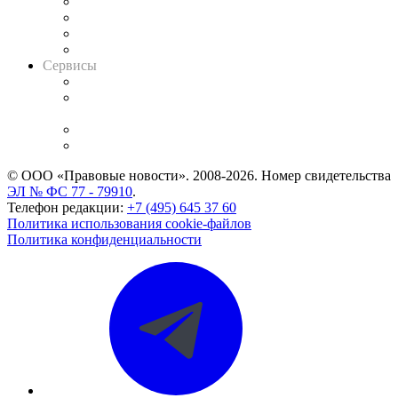
Досье судей
Информация о судах
RSS лента новостей
Вакансии для юристов
Сервисы
Справочно-правовая система
Casebook: мониторинг дел
и компаний
Caselook: поиск и анализ практики
CASE.ONE: управление юридической службой
© ООО «Правовые новости». 2008-2026.
Номер свидетельства
ЭЛ № ФС 77 - 79910
.
Телефон редакции:
+7 (495) 645 37 60
Политика использования cookie-файлов
Политика конфиденциальности