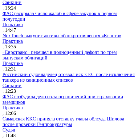
Санкции
, 15:24
ФАС раскрыла число жалоб в сфере закупок в первом
полугодии
Практика
, 14:47
NexTouch выкупит активы обанкротившегося «Кванта»
Практика
, 13:35
«Евротранс» перешел в полноценный дефолт по трем
выпускам облигаций
Практика
, 12:31
Российский судовладелец отозвал иск к ЕС после исключения
танкера из санкционных списков
Санкции
, 12:23
ФАС возбудила дело из-за ограничений при страховании
заемщиков
Практика
, 12:06
Самарская ККС приняла отставку главы облсуда Шилова
после проверки Генпрокуратуры
Судьи
, 11:48