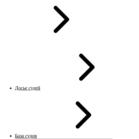
Досье судей
База судов