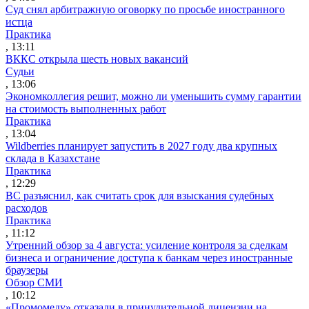
Суд снял арбитражную оговорку по просьбе иностранного
истца
Практика
, 13:11
ВККС открыла шесть новых вакансий
Судьи
, 13:06
Экономколлегия решит, можно ли уменьшить сумму гарантии
на стоимость выполненных работ
Практика
, 13:04
Wildberries планирует запустить в 2027 году два крупных
склада в Казахстане
Практика
, 12:29
ВС разъяснил, как считать срок для взыскания судебных
расходов
Практика
, 11:12
Утренний обзор за 4 августа: усиление контроля за сделкам
бизнеса и ограничение доступа к банкам через иностранные
браузеры
Обзор СМИ
, 10:12
«Промомеду» отказали в принудительной лицензии на