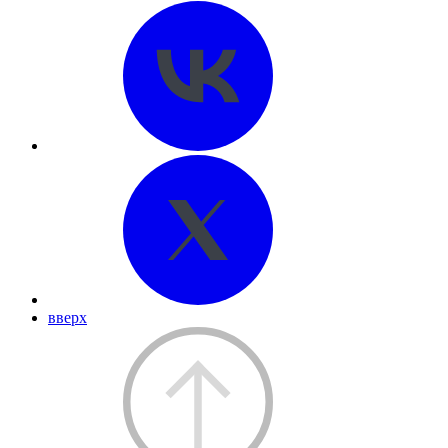
вверх