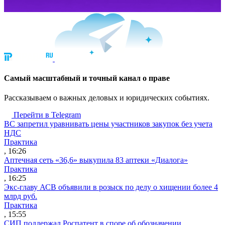
Cамый масштабный и точный канал о праве
Рассказываем о важных деловых и юридических событиях.
Перейти в Telegram
ВС запретил уравнивать цены участников закупок без учета
НДС
Практика
, 16:26
Аптечная сеть «36,6» выкупила 83 аптеки «Диалога»
Практика
, 16:25
Экс-главу АСВ объявили в розыск по делу о хищении более 4
млрд руб.
Практика
, 15:55
СИП поддержал Роспатент в споре об обозначении