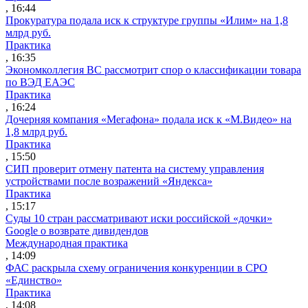
, 16:44
Прокуратура подала иск к структуре группы «Илим» на 1,8
млрд руб.
Практика
, 16:35
Экономколлегия ВС рассмотрит спор о классификации товара
по ВЭД ЕАЭС
Практика
, 16:24
Дочерняя компания «Мегафона» подала иск к «М.Видео» на
1,8 млрд руб.
Практика
, 15:50
СИП проверит отмену патента на систему управления
устройствами после возражений «Яндекса»
Практика
, 15:17
Суды 10 стран рассматривают иски российской «дочки»
Google о возврате дивидендов
Международная практика
, 14:09
ФАС раскрыла схему ограничения конкуренции в СРО
«Единство»
Практика
, 14:08