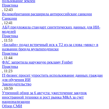
пользование землей
Практика
, 12:43
Великобритания расширила антироссийские санкции
Санкции
, 12:41
АБД предложила стандарт синтетических данных для ИИ-
моделей
Практика
, 11:53
«Билайн» подал встречный иск к Т2 из-за слова «микс» в
названии бренда мультиподписки
Практика
, 11:44
ФАС запретила наружную рекламу Fonbet
Практика
, 11:23
IT-бизнес просит упростить использование данных граждан
для обучения ИИ
Законодательство
, 10:59
Утренний обзор за 6 августа: ужесточение закупок
иностранной техники и рост рынка M&A за счет
национализации
Обзор СМИ