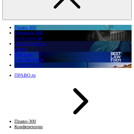
Право-300
Юррынок РФ:
35 лет спустя
Экологическое
право
Best Law
Firm Marketing
ПМЮФ 2026
ПРАВО.ru
Право-300
Конференции