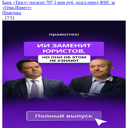
Банк «Траст» погасит 797,3 млн руб. долга перед ФНС за
«Гема-Инвест»
Практика
, 17:51