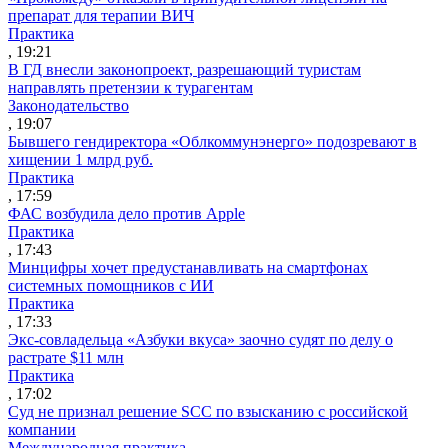
препарат для терапии ВИЧ
Практика
, 19:21
В ГД внесли законопроект, разрешающий туристам
направлять претензии к турагентам
Законодательство
, 19:07
Бывшего гендиректора «Облкоммунэнерго» подозревают в
хищении 1 млрд руб.
Практика
, 17:59
ФАС возбудила дело против Apple
Практика
, 17:43
Минцифры хочет предустанавливать на смартфонах
системных помощников с ИИ
Практика
, 17:33
Экс-совладельца «Азбуки вкуса» заочно судят по делу о
растрате $11 млн
Практика
, 17:02
Суд не признал решение SCC по взысканию с российской
компании
Международная практика