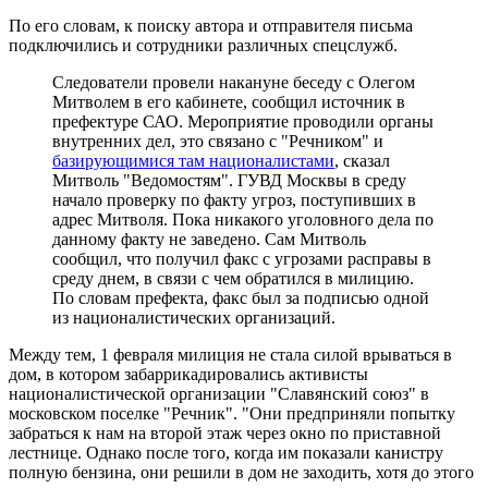
По его словам, к поиску автора и отправителя письма
подключились и сотрудники различных спецслужб.
Следователи провели накануне беседу с Олегом
Митволем в его кабинете, сообщил источник в
префектуре САО. Мероприятие проводили органы
внутренних дел, это связано с "Речником" и
базирующимися там националистами
, сказал
Митволь "Ведомостям". ГУВД Москвы в среду
начало проверку по факту угроз, поступивших в
адрес Митволя. Пока никакого уголовного дела по
данному факту не заведено. Сам Митволь
сообщил, что получил факс с угрозами расправы в
среду днем, в связи с чем обратился в милицию.
По словам префекта, факс был за подписью одной
из националистических организаций.
Между тем, 1 февраля милиция не стала силой врываться в
дом, в котором забаррикадировались активисты
националистической организации "Славянский союз" в
московском поселке "Речник". "Они предприняли попытку
забраться к нам на второй этаж через окно по приставной
лестнице. Однако после того, когда им показали канистру
полную бензина, они решили в дом не заходить, хотя до этого