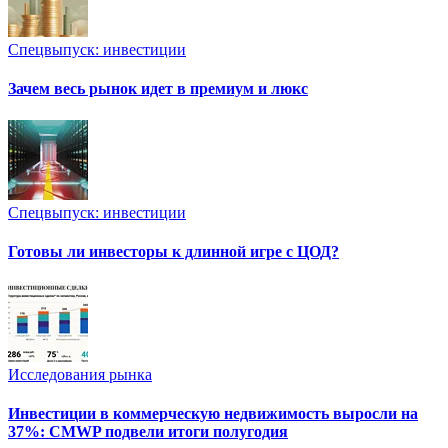
Спецвыпуск: инвестиции
Зачем весь рынок идет в премиум и люкс
Спецвыпуск: инвестиции
Готовы ли инвесторы к длинной игре с ЦОД?
Исследования рынка
Инвестиции в коммерческую недвижимость выросли на
37%: CMWP подвели итоги полугодия