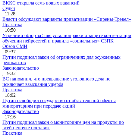
ВККС открыла семь новых вакансий
Судьи
, 11:28
Власти обсуждают варианты приватизации «Сирены-Трэвел»
Практика
, 10:50
Утренний обзор за 5 августа: поправки о защите контента при
обучении нейросетей и правила «социальных» СЗПК
Обзор СМИ
, 09:37
Путин подписал закон об ограничениях для осужденных
релокантов
Законодательство
, 19:32
ВС напомнил, что прекращение уголовного дела не
исключает взыскания ущерба
Практика
, 18:02
Путин освободил государство от обязательной оферты
миноритариям при передаче акций
Законодательство
, 17:16
Путин подписал закон о мониторинге цен на продукты по
всей цепочке поставок
Практика