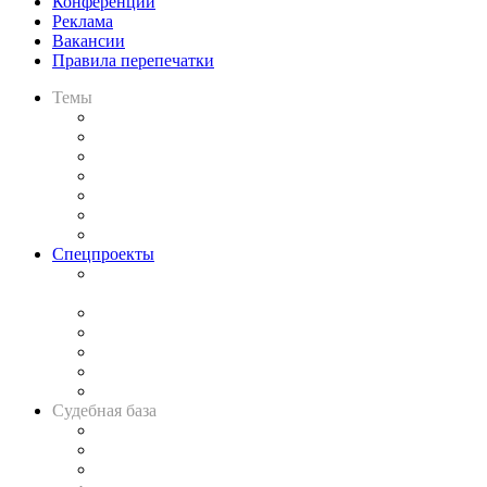
Конференции
Реклама
Вакансии
Правила перепечатки
Темы
Практика
Законодательство
Процесс
Исследования
Рынок юридических услуг
Юридическое сообщество
Важнейшие правовые темы в прессе
Спецпроекты
Подкаст «В здравом уме
и твёрдой памяти»
Legal Design
Банкротная панорама
Советы для литигаторов
Сговоры на торгах
Авто
Судебная база
Картотека арбитражных дел
Решения арбитражных судов
Календарь рассмотрения арбитражных дел