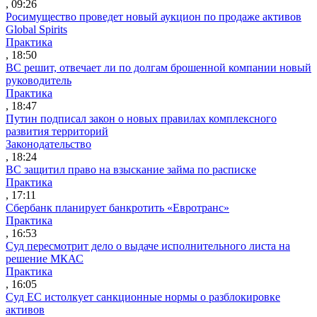
, 09:26
Росимущество проведет новый аукцион по продаже активов
Global Spirits
Практика
, 18:50
ВС решит, отвечает ли по долгам брошенной компании новый
руководитель
Практика
, 18:47
Путин подписал закон о новых правилах комплексного
развития территорий
Законодательство
, 18:24
ВС защитил право на взыскание займа по расписке
Практика
, 17:11
Сбербанк планирует банкротить «Евротранс»
Практика
, 16:53
Суд пересмотрит дело о выдаче исполнительного листа на
решение МКАС
Практика
, 16:05
Суд ЕС истолкует санкционные нормы о разблокировке
активов