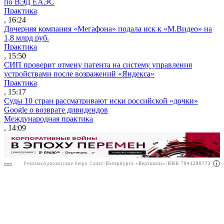
по ВЭД ЕАЭС
Практика
, 16:24
Дочерняя компания «Мегафона» подала иск к «М.Видео» на
1,8 млрд руб.
Практика
, 15:50
СИП проверит отмену патента на систему управления
устройствами после возражений «Яндекса»
Практика
, 15:17
Суды 10 стран рассматривают иски российской «дочки»
Google о возврате дивидендов
Международная практика
, 14:09
Реклама
Адвокатское бюро Санкт-Петербурга «Вертикаль» ИНН 7841290773
Реклама
АО"ПРАВО.РУ" ИНН: 7708095468