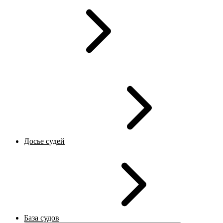
Досье судей
База судов