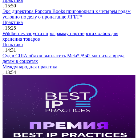
Практика
, 15:50
Экс-директора Popcorn Books приговорили к четырем годам
условно по делу о пропаганде ЛГБТ*
Практика
, 15:25
Wildberries запустит программу партнерских хабов для
хранения товаров
Практика
, 14:31
Суд в США обязал выплатить Meta* $942 млн из-за вреда
детям в соцсетях
Международная практика
, 13:54