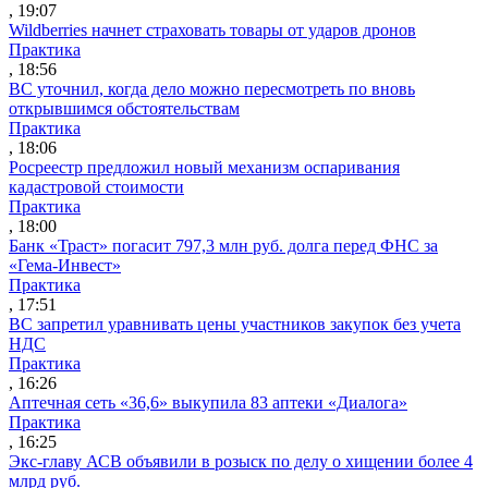
, 19:07
Wildberries начнет страховать товары от ударов дронов
Практика
, 18:56
ВС уточнил, когда дело можно пересмотреть по вновь
открывшимся обстоятельствам
Практика
, 18:06
Росреестр предложил новый механизм оспаривания
кадастровой стоимости
Практика
, 18:00
Банк «Траст» погасит 797,3 млн руб. долга перед ФНС за
«Гема-Инвест»
Практика
, 17:51
ВС запретил уравнивать цены участников закупок без учета
НДС
Практика
, 16:26
Аптечная сеть «36,6» выкупила 83 аптеки «Диалога»
Практика
, 16:25
Экс-главу АСВ объявили в розыск по делу о хищении более 4
млрд руб.