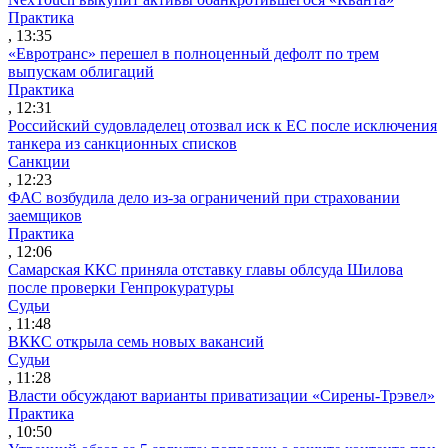
Практика
, 13:35
«Евротранс» перешел в полноценный дефолт по трем
выпускам облигаций
Практика
, 12:31
Российский судовладелец отозвал иск к ЕС после исключения
танкера из санкционных списков
Санкции
, 12:23
ФАС возбудила дело из-за ограничений при страховании
заемщиков
Практика
, 12:06
Самарская ККС приняла отставку главы облсуда Шилова
после проверки Генпрокуратуры
Судьи
, 11:48
ВККС открыла семь новых вакансий
Судьи
, 11:28
Власти обсуждают варианты приватизации «Сирены-Трэвел»
Практика
, 10:50