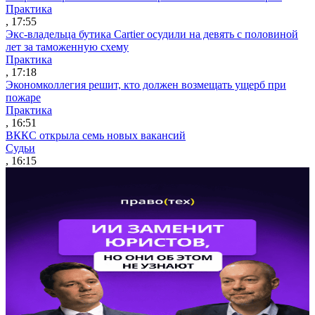
Практика
, 17:55
Экс-владельца бутика Cartier осудили на девять с половиной
лет за таможенную схему
Практика
, 17:18
Экономколлегия решит, кто должен возмещать ущерб при
пожаре
Практика
, 16:51
ВККС открыла семь новых вакансий
Судьи
, 16:15