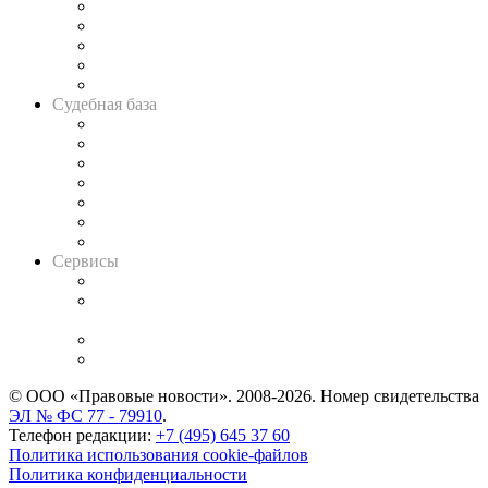
Legal Design
Банкротная панорама
Советы для литигаторов
Сговоры на торгах
Авто
Судебная база
Картотека арбитражных дел
Решения арбитражных судов
Календарь рассмотрения арбитражных дел
Досье судей
Информация о судах
RSS лента новостей
Вакансии для юристов
Сервисы
Справочно-правовая система
Casebook: мониторинг дел
и компаний
Caselook: поиск и анализ практики
CASE.ONE: управление юридической службой
© ООО «Правовые новости». 2008-2026.
Номер свидетельства
ЭЛ № ФС 77 - 79910
.
Телефон редакции:
+7 (495) 645 37 60
Политика использования cookie-файлов
Политика конфиденциальности