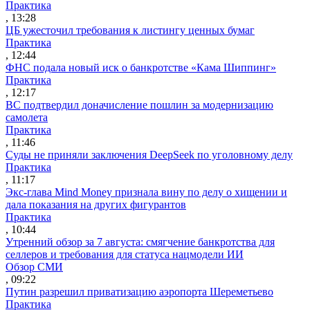
Практика
, 13:28
ЦБ ужесточил требования к листингу ценных бумаг
Практика
, 12:44
ФНС подала новый иск о банкротстве «Кама Шиппинг»
Практика
, 12:17
ВС подтвердил доначисление пошлин за модернизацию
самолета
Практика
, 11:46
Суды не приняли заключения DeepSeek по уголовному делу
Практика
, 11:17
Экс-глава Mind Money признала вину по делу о хищении и
дала показания на других фигурантов
Практика
, 10:44
Утренний обзор за 7 августа: смягчение банкротства для
селлеров и требования для статуса нацмодели ИИ
Обзор СМИ
, 09:22
Путин разрешил приватизацию аэропорта Шереметьево
Практика