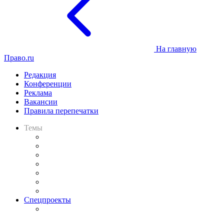
На главную
Право.ru
Редакция
Конференции
Реклама
Вакансии
Правила перепечатки
Темы
Практика
Законодательство
Процесс
Исследования
Рынок юридических услуг
Юридическое сообщество
Важнейшие правовые темы в прессе
Спецпроекты
Подкаст «В здравом уме
и твёрдой памяти»