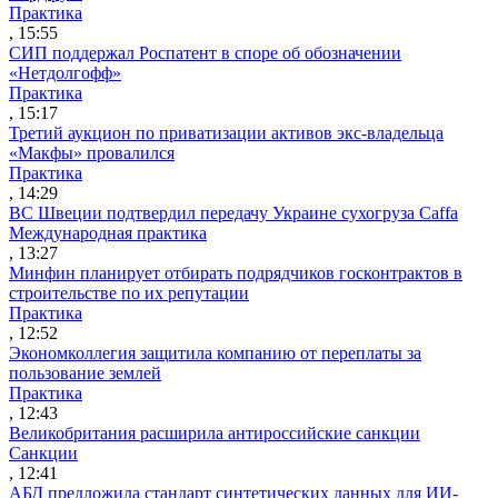
Практика
, 15:55
СИП поддержал Роспатент в споре об обозначении
«Нетдолгофф»
Практика
, 15:17
Третий аукцион по приватизации активов экс-владельца
«Макфы» провалился
Практика
, 14:29
ВС Швеции подтвердил передачу Украине сухогруза Caffa
Международная практика
, 13:27
Минфин планирует отбирать подрядчиков госконтрактов в
строительстве по их репутации
Практика
, 12:52
Экономколлегия защитила компанию от переплаты за
пользование землей
Практика
, 12:43
Великобритания расширила антироссийские санкции
Санкции
, 12:41
АБД предложила стандарт синтетических данных для ИИ-