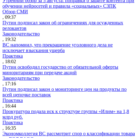
Утренний обзор за 5 августа: поправки о защите контента при
обучении нейросетей и правила «социальных» СЗПК
Обзор СМИ
, 09:37
Путин подписал закон об ограничениях для осужденных
релокантов
Законодательство
, 19:32
ВС напомнил, что прекращение уголовного дела не
исключает взыскания ущерба
Практика
, 18:02
Путин освободил государство от обязательной оферты
миноритариям при передаче акций
Законодательство
, 17:16
Путин подписал закон о мониторинге цен на продукты по
всей цепочке поставок
Практика
, 16:44
Прокуратура подала иск к структуре группы «Илим» на 1,8
млрд руб.
Практика
, 16:35
Экономколлегия ВС рассмотрит спор о классификации товара