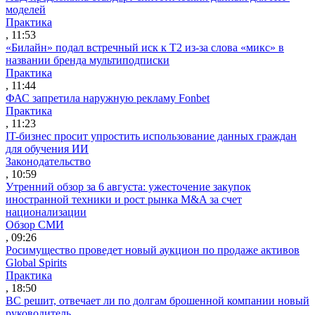
моделей
Практика
, 11:53
«Билайн» подал встречный иск к Т2 из-за слова «микс» в
названии бренда мультиподписки
Практика
, 11:44
ФАС запретила наружную рекламу Fonbet
Практика
, 11:23
IT-бизнес просит упростить использование данных граждан
для обучения ИИ
Законодательство
, 10:59
Утренний обзор за 6 августа: ужесточение закупок
иностранной техники и рост рынка M&A за счет
национализации
Обзор СМИ
, 09:26
Росимущество проведет новый аукцион по продаже активов
Global Spirits
Практика
, 18:50
ВС решит, отвечает ли по долгам брошенной компании новый
руководитель