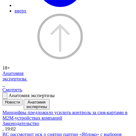
вверх
18+
Анатомия
экспертизы
Смотреть
Анатомия экспертизы
Новости
Анатомия
экспертизы
Минцифры предложило усилить контроль за сим-картами в
M2M-устройствах компаний
Законодательство
, 19:02
ВС рассмотрит иск о снятии партии «Яблоко» с выборов