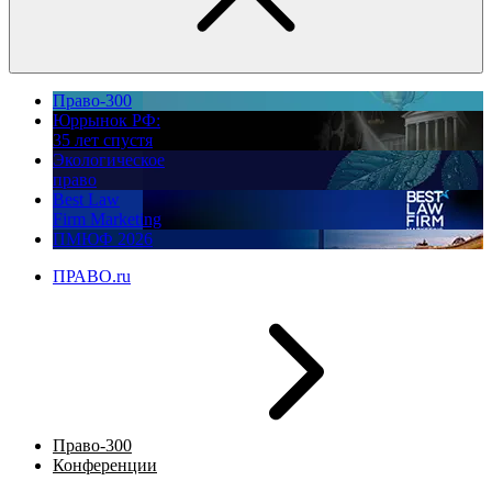
Право-300
Юррынок РФ:
35 лет спустя
Экологическое
право
Best Law
Firm Marketing
ПМЮФ 2026
ПРАВО.ru
Право-300
Конференции