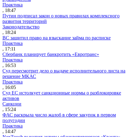
Практика
, 18:47
Путин подписал закон о новых правилах комплексного
развития территорий
Законодательство
, 18:24
ВС защитил право на взыскание займа по расписке
Практика
, 17:11
Сбербанк планирует банкротить «Евротранс»
Практика
, 16:53
Суд пересмотрит дело о выдаче исполнительного листа на
решение МКАС
Практика
, 16:05
Суд ЕС истолкует санкционные нормы о разблокировке
активов
Санкции
, 15:24
ФАС раскрыла число жалоб в сфере закупок в первом
полугодии
Практика
, 14:47
NexTouch выкупит активы обанкротившегося «Кванта»