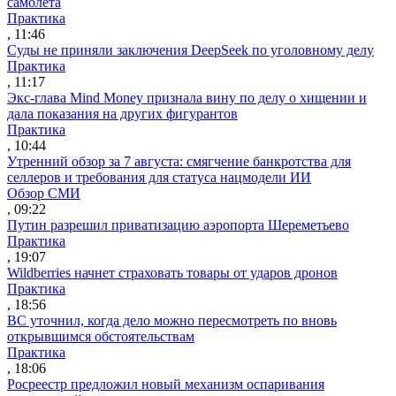
самолета
Практика
, 11:46
Суды не приняли заключения DeepSeek по уголовному делу
Практика
, 11:17
Экс-глава Mind Money признала вину по делу о хищении и
дала показания на других фигурантов
Практика
, 10:44
Утренний обзор за 7 августа: смягчение банкротства для
селлеров и требования для статуса нацмодели ИИ
Обзор СМИ
, 09:22
Путин разрешил приватизацию аэропорта Шереметьево
Практика
, 19:07
Wildberries начнет страховать товары от ударов дронов
Практика
, 18:56
ВС уточнил, когда дело можно пересмотреть по вновь
открывшимся обстоятельствам
Практика
, 18:06
Росреестр предложил новый механизм оспаривания