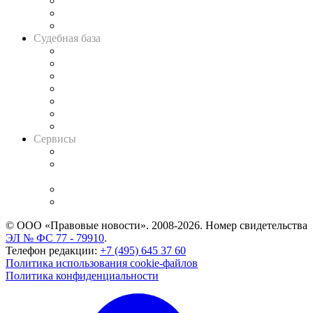
Советы для литигаторов
Сговоры на торгах
Авто
Судебная база
Картотека арбитражных дел
Решения арбитражных судов
Календарь рассмотрения арбитражных дел
Досье судей
Информация о судах
RSS лента новостей
Вакансии для юристов
Сервисы
Справочно-правовая система
Casebook: мониторинг дел
и компаний
Caselook: поиск и анализ практики
CASE.ONE: управление юридической службой
© ООО «Правовые новости». 2008-2026.
Номер свидетельства
ЭЛ № ФС 77 - 79910
.
Телефон редакции:
+7 (495) 645 37 60
Политика использования cookie-файлов
Политика конфиденциальности