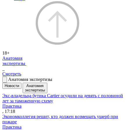
18+
Анатомия
экспертизы
Смотреть
Анатомия экспертизы
Новости
Анатомия
экспертизы
Экс-владельца бутика Cartier осудили на девять с половиной
лет за таможенную схему
Практика
, 17:18
Экономколлегия решит, кто должен возмещать ущерб при
пожаре
Практика