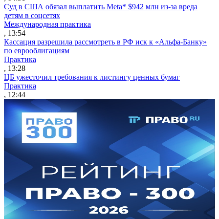
Суд в США обязал выплатить Meta* $942 млн из-за вреда
детям в соцсетях
Международная практика
, 13:54
Кассация разрешила рассмотреть в РФ иск к «Альфа-Банку»
по еврооблигациям
Практика
, 13:28
ЦБ ужесточил требования к листингу ценных бумаг
Практика
, 12:44