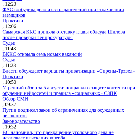
, 12:23
ФАС возбудила дело из-за ограничений при страховании
заемщиков
Практика
, 12:06
Самарская ККС приняла отставку главы облсуда Шилова
после проверки Генпрокуратуры
Судьи
, 11:48
ВККС открыла семь новых вакансий
Судьи
, 11:28
Власти обсуждают варианты приватизации «Сирены-Трэвел»
Практика
, 10:50
Утренний обзор за 5 августа: поправки о защите контента при
обучении нейросетей и правила «социальных» СЗПК
Обзор СМИ
, 09:37
Путин подписал закон об ограничениях для осужденных
релокантов
Законодательство
, 19:32
ВС напомнил, что прекращение уголовного дела не
исключает взыскания ущерба