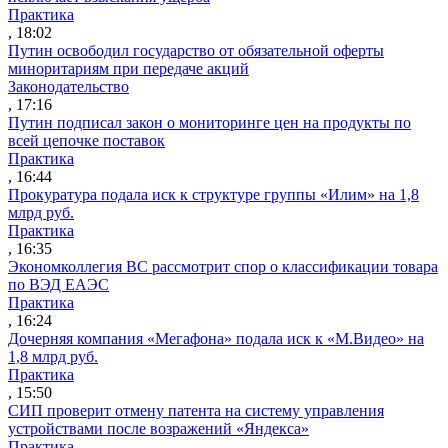
Практика
, 18:02
Путин освободил государство от обязательной оферты
миноритариям при передаче акций
Законодательство
, 17:16
Путин подписал закон о мониторинге цен на продукты по
всей цепочке поставок
Практика
, 16:44
Прокуратура подала иск к структуре группы «Илим» на 1,8
млрд руб.
Практика
, 16:35
Экономколлегия ВС рассмотрит спор о классификации товара
по ВЭД ЕАЭС
Практика
, 16:24
Дочерняя компания «Мегафона» подала иск к «М.Видео» на
1,8 млрд руб.
Практика
, 15:50
СИП проверит отмену патента на систему управления
устройствами после возражений «Яндекса»
Практика