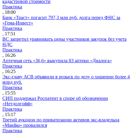
кадастровой стоимости
Практика
, 18:00
Банк «Траст» погасит 797,3 млн руб. долга перед ФНС за
«Гема-Инвест»
Практика
, 17:51
ВС запретил уравнивать цены участников закупок без учета
НДС
Практика
, 16:26
Аптечная сеть «36,6» выкупила 83 аптеки «Диалога»
Практика
, 16:25
Экс-главу АСВ объявили в розыск по делу о хищении более 4
млрд руб.
Практика
, 15:55
СИП поддержал Роспатент в споре об обозначении
«Нетдолгофф»
Практика
, 15:17
Третий аукцион по приватизации активов экс-владельца
«Макфы» провалился
Практика