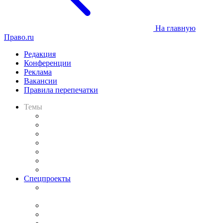
На главную
Право.ru
Редакция
Конференции
Реклама
Вакансии
Правила перепечатки
Темы
Практика
Законодательство
Процесс
Исследования
Рынок юридических услуг
Юридическое сообщество
Важнейшие правовые темы в прессе
Спецпроекты
Подкаст «В здравом уме
и твёрдой памяти»
Legal Design
Банкротная панорама