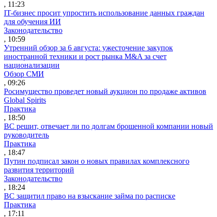
, 11:23
IT-бизнес просит упростить использование данных граждан
для обучения ИИ
Законодательство
, 10:59
Утренний обзор за 6 августа: ужесточение закупок
иностранной техники и рост рынка M&A за счет
национализации
Обзор СМИ
, 09:26
Росимущество проведет новый аукцион по продаже активов
Global Spirits
Практика
, 18:50
ВС решит, отвечает ли по долгам брошенной компании новый
руководитель
Практика
, 18:47
Путин подписал закон о новых правилах комплексного
развития территорий
Законодательство
, 18:24
ВС защитил право на взыскание займа по расписке
Практика
, 17:11