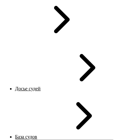
Досье судей
База судов