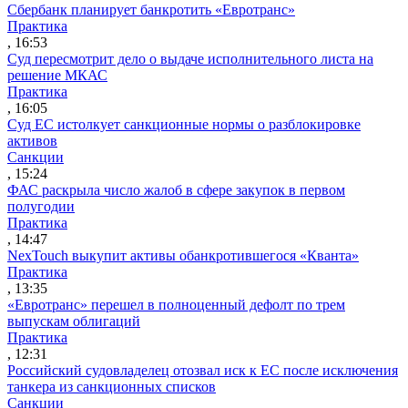
Сбербанк планирует банкротить «Евротранс»
Практика
, 16:53
Суд пересмотрит дело о выдаче исполнительного листа на
решение МКАС
Практика
, 16:05
Суд ЕС истолкует санкционные нормы о разблокировке
активов
Санкции
, 15:24
ФАС раскрыла число жалоб в сфере закупок в первом
полугодии
Практика
, 14:47
NexTouch выкупит активы обанкротившегося «Кванта»
Практика
, 13:35
«Евротранс» перешел в полноценный дефолт по трем
выпускам облигаций
Практика
, 12:31
Российский судовладелец отозвал иск к ЕС после исключения
танкера из санкционных списков
Санкции