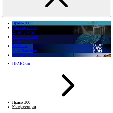
Право-300
Юррынок РФ:
35 лет спустя
Экологическое
право
Best Law
Firm Marketing
ПМЮФ 2026
ПРАВО.ru
Право-300
Конференции