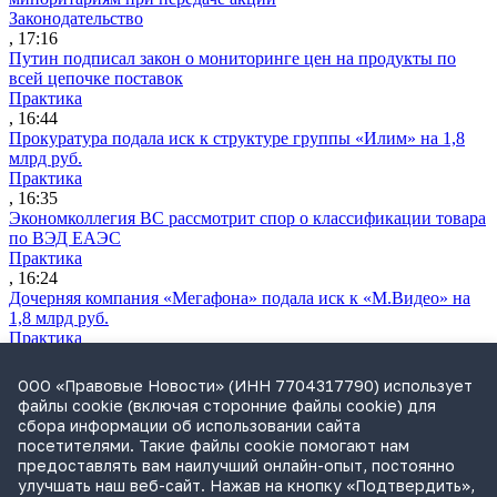
Законодательство
, 17:16
Путин подписал закон о мониторинге цен на продукты по
всей цепочке поставок
Практика
, 16:44
Прокуратура подала иск к структуре группы «Илим» на 1,8
млрд руб.
Практика
, 16:35
Экономколлегия ВС рассмотрит спор о классификации товара
по ВЭД ЕАЭС
Практика
, 16:24
Дочерняя компания «Мегафона» подала иск к «М.Видео» на
1,8 млрд руб.
Практика
, 15:50
СИП проверит отмену патента на систему управления
ООО «Правовые Новости» (ИНН 7704317790) использует
устройствами после возражений «Яндекса»
файлы cookie (включая сторонние файлы cookie) для
Практика
сбора информации об использовании сайта
, 15:17
посетителями. Такие файлы cookie помогают нам
Суды 10 стран рассматривают иски российской «дочки»
предоставлять вам наилучший онлайн-опыт, постоянно
Google о возврате дивидендов
улучшать наш веб-сайт. Нажав на кнопку «Подтвердить»,