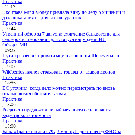
Практика
, 11:17
Экс-глава Mind Money признала вину по делу о хищении и
дала показания на других фигурантов
Практика
, 10:44
Утренний обзор за 7 августа: смягчение банкротства для
селлеров и требования для статуса нацмодели ИИ
Обзор СМИ
, 09:22
Путин разрешил приватизацию аэропорта Шереметьево
Практика
, 19:07
Wildberries начнет страховать товары от ударов дронов
Практика
, 18:56
ВС уточнил, когда дело можно пересмотреть по вновь
открывшимся обстоятельствам
Практика
, 18:06
Росреестр предложил новый механизм оспаривания
кадастровой стоимости
Практика
, 18:00
Банк «Траст» погасит 797,3 млн руб. долга перед ФНС за