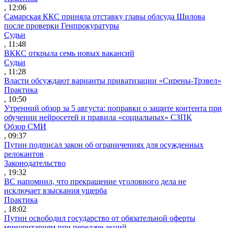
, 12:06
Самарская ККС приняла отставку главы облсуда Шилова
после проверки Генпрокуратуры
Судьи
, 11:48
ВККС открыла семь новых вакансий
Судьи
, 11:28
Власти обсуждают варианты приватизации «Сирены-Трэвел»
Практика
, 10:50
Утренний обзор за 5 августа: поправки о защите контента при
обучении нейросетей и правила «социальных» СЗПК
Обзор СМИ
, 09:37
Путин подписал закон об ограничениях для осужденных
релокантов
Законодательство
, 19:32
ВС напомнил, что прекращение уголовного дела не
исключает взыскания ущерба
Практика
, 18:02
Путин освободил государство от обязательной оферты
миноритариям при передаче акций