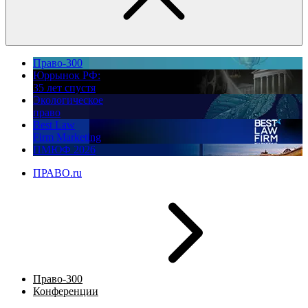
Право-300
Юррынок РФ:
35 лет спустя
Экологическое
право
Best Law
Firm Marketing
ПМЮФ 2026
ПРАВО.ru
Право-300
Конференции