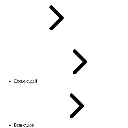
Досье судей
База судов