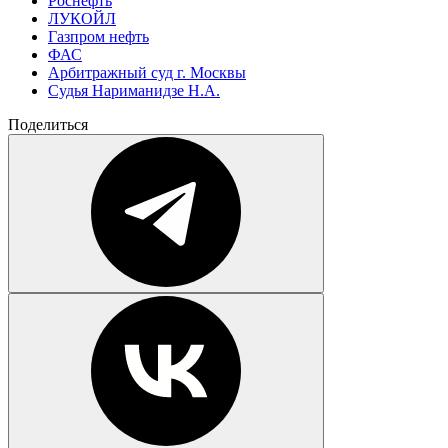
Роснефть
ЛУКОЙЛ
Газпром нефть
ФАС
Арбитражный суд г. Москвы
Судья Нариманидзе Н.А.
Поделиться