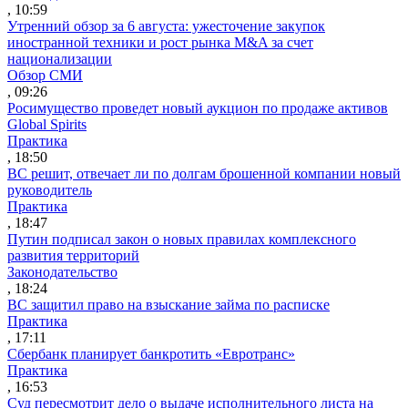
, 10:59
Утренний обзор за 6 августа: ужесточение закупок
иностранной техники и рост рынка M&A за счет
национализации
Обзор СМИ
, 09:26
Росимущество проведет новый аукцион по продаже активов
Global Spirits
Практика
, 18:50
ВС решит, отвечает ли по долгам брошенной компании новый
руководитель
Практика
, 18:47
Путин подписал закон о новых правилах комплексного
развития территорий
Законодательство
, 18:24
ВС защитил право на взыскание займа по расписке
Практика
, 17:11
Сбербанк планирует банкротить «Евротранс»
Практика
, 16:53
Суд пересмотрит дело о выдаче исполнительного листа на