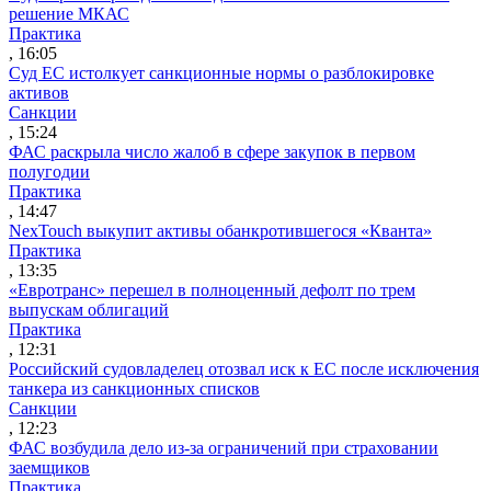
решение МКАС
Практика
, 16:05
Суд ЕС истолкует санкционные нормы о разблокировке
активов
Санкции
, 15:24
ФАС раскрыла число жалоб в сфере закупок в первом
полугодии
Практика
, 14:47
NexTouch выкупит активы обанкротившегося «Кванта»
Практика
, 13:35
«Евротранс» перешел в полноценный дефолт по трем
выпускам облигаций
Практика
, 12:31
Российский судовладелец отозвал иск к ЕС после исключения
танкера из санкционных списков
Санкции
, 12:23
ФАС возбудила дело из-за ограничений при страховании
заемщиков
Практика