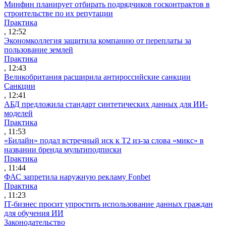
Минфин планирует отбирать подрядчиков госконтрактов в
строительстве по их репутации
Практика
, 12:52
Экономколлегия защитила компанию от переплаты за
пользование землей
Практика
, 12:43
Великобритания расширила антироссийские санкции
Санкции
, 12:41
АБД предложила стандарт синтетических данных для ИИ-
моделей
Практика
, 11:53
«Билайн» подал встречный иск к Т2 из-за слова «микс» в
названии бренда мультиподписки
Практика
, 11:44
ФАС запретила наружную рекламу Fonbet
Практика
, 11:23
IT-бизнес просит упростить использование данных граждан
для обучения ИИ
Законодательство