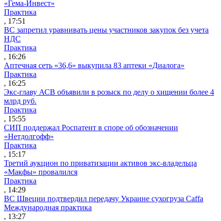
«Гема-Инвест»
Практика
, 17:51
ВС запретил уравнивать цены участников закупок без учета
НДС
Практика
, 16:26
Аптечная сеть «36,6» выкупила 83 аптеки «Диалога»
Практика
, 16:25
Экс-главу АСВ объявили в розыск по делу о хищении более 4
млрд руб.
Практика
, 15:55
СИП поддержал Роспатент в споре об обозначении
«Нетдолгофф»
Практика
, 15:17
Третий аукцион по приватизации активов экс-владельца
«Макфы» провалился
Практика
, 14:29
ВС Швеции подтвердил передачу Украине сухогруза Caffa
Международная практика
, 13:27