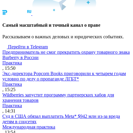
Cамый масштабный и точный канал о праве
Рассказываем о важных деловых и юридических событиях.
Перейти в Telegram
Предприниматель не смог прекратить охрану товарного знака
Burberry в России
Практика
, 15:50
Экс-директора Popcorn Books приговорили к четырем годам
условно по делу о пропаганде ЛГБТ*
Практика
, 15:25
Wildberries запустит программу партнерских хабов для
хранения товаров
Практика
, 14:31
Суд в США обязал выплатить Meta* $942 млн из-за вреда
детям в соцсетях
Международная практика
, 13:54