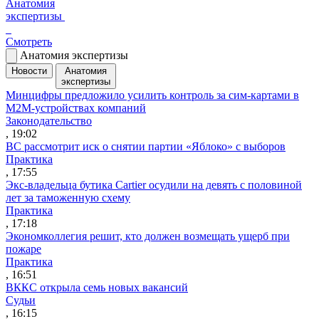
Анатомия
экспертизы
Смотреть
Анатомия экспертизы
Новости
Анатомия
экспертизы
Минцифры предложило усилить контроль за сим-картами в
M2M-устройствах компаний
Законодательство
, 19:02
ВС рассмотрит иск о снятии партии «Яблоко» с выборов
Практика
, 17:55
Экс-владельца бутика Cartier осудили на девять с половиной
лет за таможенную схему
Практика
, 17:18
Экономколлегия решит, кто должен возмещать ущерб при
пожаре
Практика
, 16:51
ВККС открыла семь новых вакансий
Судьи
, 16:15