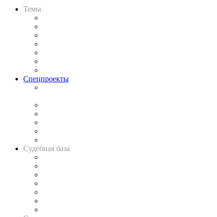
Темы
Практика
Законодательство
Процесс
Исследования
Рынок юридических услуг
Юридическое сообщество
Важнейшие правовые темы в прессе
Спецпроекты
Подкаст «В здравом уме
и твёрдой памяти»
Legal Design
Банкротная панорама
Советы для литигаторов
Сговоры на торгах
Авто
Судебная база
Картотека арбитражных дел
Решения арбитражных судов
Календарь рассмотрения арбитражных дел
Досье судей
Информация о судах
RSS лента новостей
Вакансии для юристов