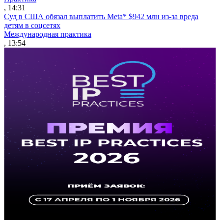
, 14:31
Суд в США обязал выплатить Meta* $942 млн из-за вреда
детям в соцсетях
Международная практика
, 13:54