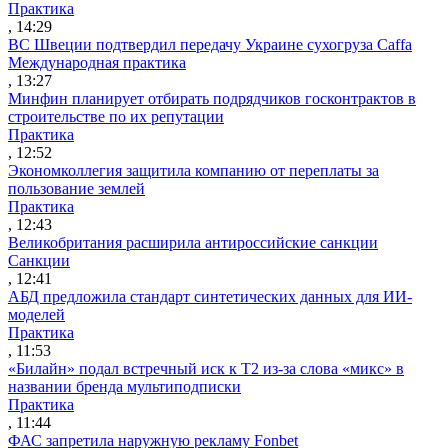
Практика
, 14:29
ВС Швеции подтвердил передачу Украине сухогруза Caffa
Международная практика
, 13:27
Минфин планирует отбирать подрядчиков госконтрактов в
строительстве по их репутации
Практика
, 12:52
Экономколлегия защитила компанию от переплаты за
пользование землей
Практика
, 12:43
Великобритания расширила антироссийские санкции
Санкции
, 12:41
АБД предложила стандарт синтетических данных для ИИ-
моделей
Практика
, 11:53
«Билайн» подал встречный иск к Т2 из-за слова «микс» в
названии бренда мультиподписки
Практика
, 11:44
ФАС запретила наружную рекламу Fonbet