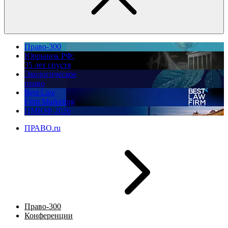
Право-300
Юррынок РФ:
35 лет спустя
Экологическое
право
Best Law
Firm Marketing
ПМЮФ 2026
ПРАВО.ru
Право-300
Конференции