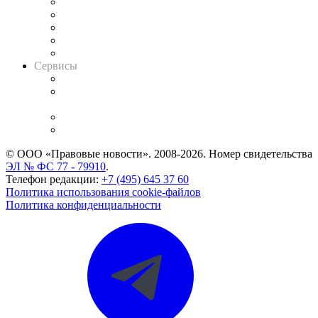
Календарь рассмотрения арбитражных дел
Досье судей
Информация о судах
RSS лента новостей
Вакансии для юристов
Сервисы
Справочно-правовая система
Casebook: мониторинг дел
и компаний
Caselook: поиск и анализ практики
CASE.ONE: управление юридической службой
© ООО «Правовые новости». 2008-2026.
Номер свидетельства
ЭЛ № ФС 77 - 79910
.
Телефон редакции:
+7 (495) 645 37 60
Политика использования cookie-файлов
Политика конфиденциальности