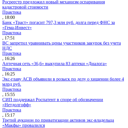
Росреестр предложил новый механизм оспаривания
кадастровой стоимости
Практика
, 18:00
Банк «Траст» погасит 797,3 млн руб. долга перед ФНС за
«Гема-Инвест»
Практика
, 17:51
ВС запретил уравнивать цены участников закупок без учета
НДС
Практика
, 16:26
Аптечная сеть «36,6» выкупила 83 аптеки «Диалога»
Практика
, 16:25
Экс-главу АСВ объявили в розыск по делу о хищении более 4
млрд руб.
Практика
, 15:55
СИП поддержал Роспатент в споре об обозначении
«Нетдолгофф»
Практика
, 15:17
Третий аукцион по приватизации активов экс-владельца
«Макфы» провалился