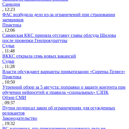
Санкции
, 12:23
ФАС возбудила дело из-за ограничений при страховании
заемщиков
Практика
, 12:06
Самарская ККС приняла отставку главы облсуда Шилова
после проверки Генпрокуратуры
Судьи
, 11:48
ВККС открыла семь новых вакансий
Судьи
, 11:28
Власти обсуждают варианты приватизации «Сирены-Трэвел»
Практика
, 10:50
Утренний обзор за 5 августа: поправки о защите контента при
обучении нейросетей и правила «социальных» СЗПК
Обзор СМИ
, 09:37
Путин подписал закон об ограничениях для осужденных
релокантов
Законодательство
, 19:32
ВС напомнил, что прекращение уголовного дела не