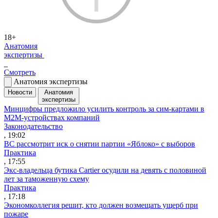
18+
Анатомия
экспертизы
Смотреть
Анатомия экспертизы
Новости
Анатомия
экспертизы
Минцифры предложило усилить контроль за сим-картами в
M2M-устройствах компаний
Законодательство
, 19:02
ВС рассмотрит иск о снятии партии «Яблоко» с выборов
Практика
, 17:55
Экс-владельца бутика Cartier осудили на девять с половиной
лет за таможенную схему
Практика
, 17:18
Экономколлегия решит, кто должен возмещать ущерб при
пожаре