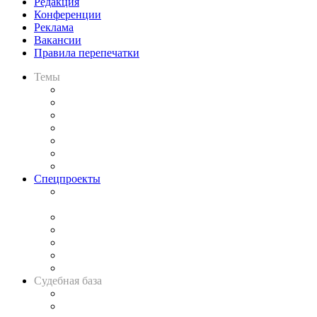
Редакция
Конференции
Реклама
Вакансии
Правила перепечатки
Темы
Практика
Законодательство
Процесс
Исследования
Рынок юридических услуг
Юридическое сообщество
Важнейшие правовые темы в прессе
Спецпроекты
Подкаст «В здравом уме
и твёрдой памяти»
Legal Design
Банкротная панорама
Советы для литигаторов
Сговоры на торгах
Авто
Судебная база
Картотека арбитражных дел
Решения арбитражных судов