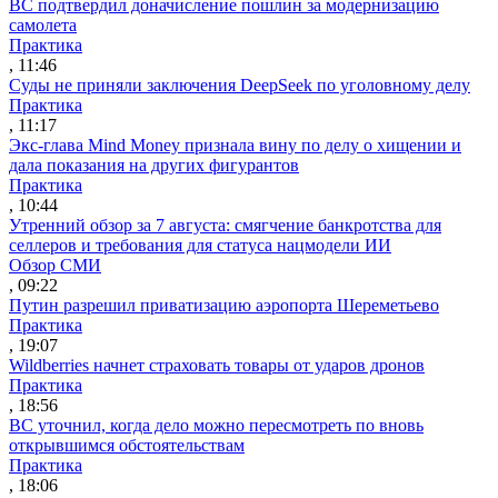
ВС подтвердил доначисление пошлин за модернизацию
самолета
Практика
, 11:46
Суды не приняли заключения DeepSeek по уголовному делу
Практика
, 11:17
Экс-глава Mind Money признала вину по делу о хищении и
дала показания на других фигурантов
Практика
, 10:44
Утренний обзор за 7 августа: смягчение банкротства для
селлеров и требования для статуса нацмодели ИИ
Обзор СМИ
, 09:22
Путин разрешил приватизацию аэропорта Шереметьево
Практика
, 19:07
Wildberries начнет страховать товары от ударов дронов
Практика
, 18:56
ВС уточнил, когда дело можно пересмотреть по вновь
открывшимся обстоятельствам
Практика
, 18:06