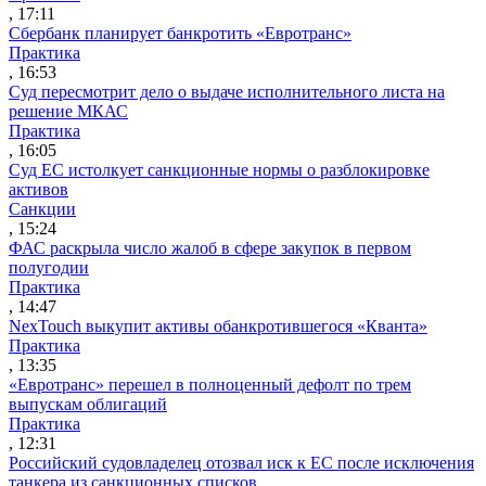
, 17:11
Сбербанк планирует банкротить «Евротранс»
Практика
, 16:53
Суд пересмотрит дело о выдаче исполнительного листа на
решение МКАС
Практика
, 16:05
Суд ЕС истолкует санкционные нормы о разблокировке
активов
Санкции
, 15:24
ФАС раскрыла число жалоб в сфере закупок в первом
полугодии
Практика
, 14:47
NexTouch выкупит активы обанкротившегося «Кванта»
Практика
, 13:35
«Евротранс» перешел в полноценный дефолт по трем
выпускам облигаций
Практика
, 12:31
Российский судовладелец отозвал иск к ЕС после исключения
танкера из санкционных списков