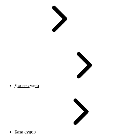
Досье судей
База судов