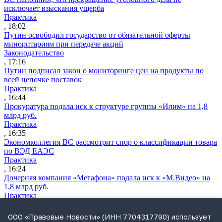
исключает взыскания ущерба
Практика
, 18:02
Путин освободил государство от обязательной оферты
миноритариям при передаче акций
Законодательство
, 17:16
Путин подписал закон о мониторинге цен на продукты по
всей цепочке поставок
Практика
, 16:44
Прокуратура подала иск к структуре группы «Илим» на 1,8
млрд руб.
Практика
, 16:35
Экономколлегия ВС рассмотрит спор о классификации товара
по ВЭД ЕАЭС
Практика
, 16:24
Дочерняя компания «Мегафона» подала иск к «М.Видео» на
1,8 млрд руб.
Практика
, 15:50
СИП проверит отмену патента на систему управления
ООО «Правовые Новости» (ИНН 7704317790) использует