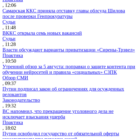
, 12:06
Самарская ККС приняла отставку главы облсуда Шилова
после проверки Генпрокуратуры
Судьи
, 11:48
ВККС открыла семь новых вакансий
Судьи
, 11:28
Власти обсуждают варианты приватизации «Сирены-Трэвел»
Практика
, 10:50
Утренний обзор за 5 августа: поправки о защите контента при
обучении нейросетей и правила «социальных» СЗПК
Обзор СМИ
, 09:37
Путин подписал закон об ограничениях для осужденных
релокантов
Законодательство
, 19:32
ВС напомнил, что прекращение уголовного дела не
исключает взыскания ущерба
Практика
, 18:02
Путин освободил государство от обязательной оферты