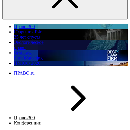
Право-300
Юррынок РФ:
35 лет спустя
Экологическое
право
Best Law
Firm Marketing
ПМЮФ 2026
ПРАВО.ru
Право-300
Конференции