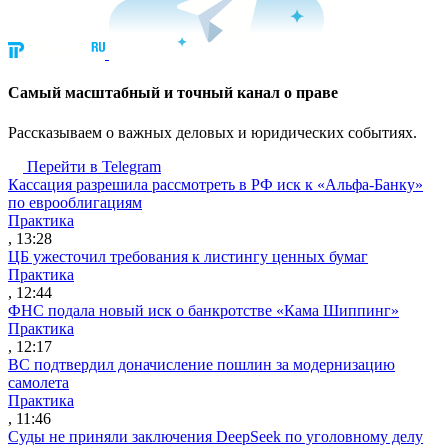
Cамый масштабный и точный канал о праве
Рассказываем о важных деловых и юридических событиях.
Перейти в Telegram
Кассация разрешила рассмотреть в РФ иск к «Альфа-Банку»
по еврооблигациям
Практика
, 13:28
ЦБ ужесточил требования к листингу ценных бумаг
Практика
, 12:44
ФНС подала новый иск о банкротстве «Кама Шиппинг»
Практика
, 12:17
ВС подтвердил доначисление пошлин за модернизацию
самолета
Практика
, 11:46
Суды не приняли заключения DeepSeek по уголовному делу