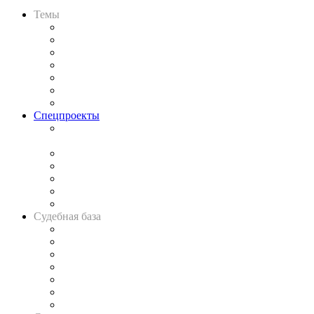
Темы
Практика
Законодательство
Процесс
Исследования
Рынок юридических услуг
Юридическое сообщество
Важнейшие правовые темы в прессе
Спецпроекты
Подкаст «В здравом уме
и твёрдой памяти»
Legal Design
Банкротная панорама
Советы для литигаторов
Сговоры на торгах
Авто
Судебная база
Картотека арбитражных дел
Решения арбитражных судов
Календарь рассмотрения арбитражных дел
Досье судей
Информация о судах
RSS лента новостей
Вакансии для юристов