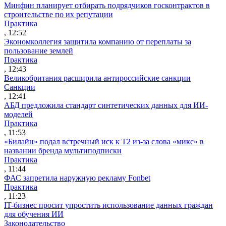
Минфин планирует отбирать подрядчиков госконтрактов в
строительстве по их репутации
Практика
, 12:52
Экономколлегия защитила компанию от переплаты за
пользование землей
Практика
, 12:43
Великобритания расширила антироссийские санкции
Санкции
, 12:41
АБД предложила стандарт синтетических данных для ИИ-
моделей
Практика
, 11:53
«Билайн» подал встречный иск к Т2 из-за слова «микс» в
названии бренда мультиподписки
Практика
, 11:44
ФАС запретила наружную рекламу Fonbet
Практика
, 11:23
IT-бизнес просит упростить использование данных граждан
для обучения ИИ
Законодательство