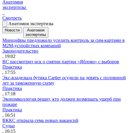
Анатомия
экспертизы
Смотреть
Анатомия экспертизы
Новости
Анатомия
экспертизы
Минцифры предложило усилить контроль за сим-картами в
M2M-устройствах компаний
Законодательство
, 19:02
ВС рассмотрит иск о снятии партии «Яблоко» с выборов
Практика
, 17:55
Экс-владельца бутика Cartier осудили на девять с половиной
лет за таможенную схему
Практика
, 17:18
Экономколлегия решит, кто должен возмещать ущерб при
пожаре
Практика
, 16:51
ВККС открыла семь новых вакансий
Судьи
, 16:15