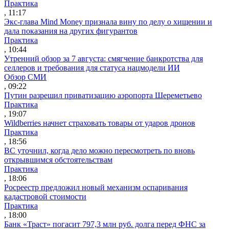
Практика
, 11:17
Экс-глава Mind Money признала вину по делу о хищении и
дала показания на других фигурантов
Практика
, 10:44
Утренний обзор за 7 августа: смягчение банкротства для
селлеров и требования для статуса нацмодели ИИ
Обзор СМИ
, 09:22
Путин разрешил приватизацию аэропорта Шереметьево
Практика
, 19:07
Wildberries начнет страховать товары от ударов дронов
Практика
, 18:56
ВС уточнил, когда дело можно пересмотреть по вновь
открывшимся обстоятельствам
Практика
, 18:06
Росреестр предложил новый механизм оспаривания
кадастровой стоимости
Практика
, 18:00
Банк «Траст» погасит 797,3 млн руб. долга перед ФНС за