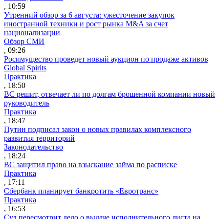
, 10:59
Утренний обзор за 6 августа: ужесточение закупок
иностранной техники и рост рынка M&A за счет
национализации
Обзор СМИ
, 09:26
Росимущество проведет новый аукцион по продаже активов
Global Spirits
Практика
, 18:50
ВС решит, отвечает ли по долгам брошенной компании новый
руководитель
Практика
, 18:47
Путин подписал закон о новых правилах комплексного
развития территорий
Законодательство
, 18:24
ВС защитил право на взыскание займа по расписке
Практика
, 17:11
Сбербанк планирует банкротить «Евротранс»
Практика
, 16:53
Суд пересмотрит дело о выдаче исполнительного листа на