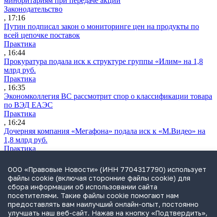
миноритариям при передаче акций
Законодательство
, 17:16
Путин подписал закон о мониторинге цен на продукты по
всей цепочке поставок
Практика
, 16:44
Прокуратура подала иск к структуре группы «Илим» на 1,8
млрд руб.
Практика
, 16:35
Экономколлегия ВС рассмотрит спор о классификации товара
по ВЭД ЕАЭС
Практика
, 16:24
Дочерняя компания «Мегафона» подала иск к «М.Видео» на
1,8 млрд руб.
Практика
, 15:50
СИП проверит отмену патента на систему управления
ООО «Правовые Новости» (ИНН 7704317790) использует
устройствами после возражений «Яндекса»
файлы cookie (включая сторонние файлы cookie) для
Практика
сбора информации об использовании сайта
, 15:17
посетителями. Такие файлы cookie помогают нам
Суды 10 стран рассматривают иски российской «дочки»
предоставлять вам наилучший онлайн-опыт, постоянно
Google о возврате дивидендов
улучшать наш веб-сайт. Нажав на кнопку «Подтвердить»,