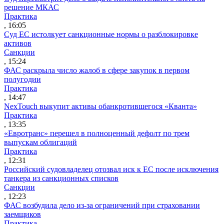
решение МКАС
Практика
, 16:05
Суд ЕС истолкует санкционные нормы о разблокировке
активов
Санкции
, 15:24
ФАС раскрыла число жалоб в сфере закупок в первом
полугодии
Практика
, 14:47
NexTouch выкупит активы обанкротившегося «Кванта»
Практика
, 13:35
«Евротранс» перешел в полноценный дефолт по трем
выпускам облигаций
Практика
, 12:31
Российский судовладелец отозвал иск к ЕС после исключения
танкера из санкционных списков
Санкции
, 12:23
ФАС возбудила дело из-за ограничений при страховании
заемщиков
Практика