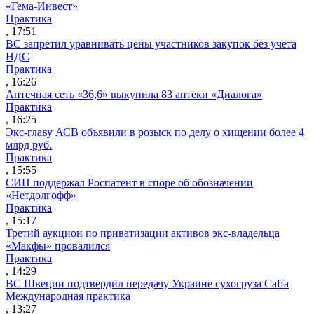
«Гема-Инвест»
Практика
, 17:51
ВС запретил уравнивать цены участников закупок без учета
НДС
Практика
, 16:26
Аптечная сеть «36,6» выкупила 83 аптеки «Диалога»
Практика
, 16:25
Экс-главу АСВ объявили в розыск по делу о хищении более 4
млрд руб.
Практика
, 15:55
СИП поддержал Роспатент в споре об обозначении
«Нетдолгофф»
Практика
, 15:17
Третий аукцион по приватизации активов экс-владельца
«Макфы» провалился
Практика
, 14:29
ВС Швеции подтвердил передачу Украине сухогруза Caffa
Международная практика
, 13:27