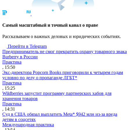
Cамый масштабный и точный канал о праве
Рассказываем о важных деловых и юридических событиях.
Перейти в Telegram
Предприниматель не смог прекратить охрану товарного знака
Burberry в России
Практика
, 15:50
Экс-директора Popcorn Books приговорили к четырем годам
условно по делу о пропаганде ЛГБТ*
Практика
, 15:25
Wildberries запустит программу партнерских хабов для
хранения товаров
Практика
, 14:31
Суд в США обязал выплатить Meta* $942 млн из-за вреда
детям в соцсетях
Международная практика
, 13:54