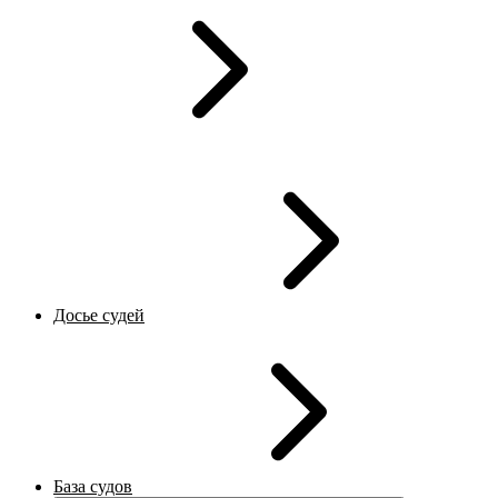
Досье судей
База судов