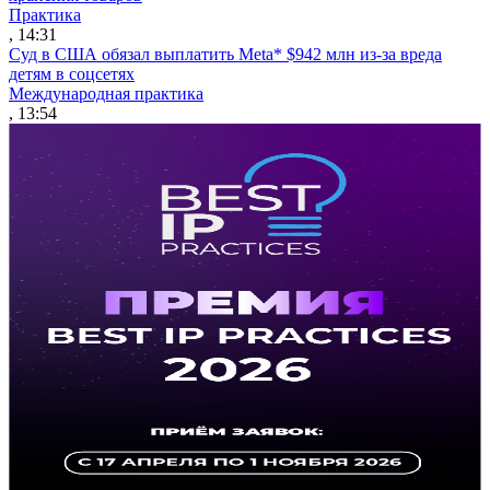
Практика
, 14:31
Суд в США обязал выплатить Meta* $942 млн из-за вреда
детям в соцсетях
Международная практика
, 13:54