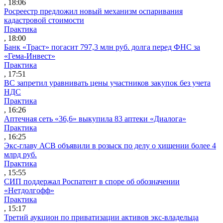
, 18:06
Росреестр предложил новый механизм оспаривания
кадастровой стоимости
Практика
, 18:00
Банк «Траст» погасит 797,3 млн руб. долга перед ФНС за
«Гема-Инвест»
Практика
, 17:51
ВС запретил уравнивать цены участников закупок без учета
НДС
Практика
, 16:26
Аптечная сеть «36,6» выкупила 83 аптеки «Диалога»
Практика
, 16:25
Экс-главу АСВ объявили в розыск по делу о хищении более 4
млрд руб.
Практика
, 15:55
СИП поддержал Роспатент в споре об обозначении
«Нетдолгофф»
Практика
, 15:17
Третий аукцион по приватизации активов экс-владельца