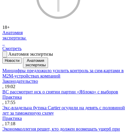
18+
Анатомия
экспертизы
Смотреть
Анатомия экспертизы
Новости
Анатомия
экспертизы
Минцифры предложило усилить контроль за сим-картами в
M2M-устройствах компаний
Законодательство
, 19:02
ВС рассмотрит иск о снятии партии «Яблоко» с выборов
Практика
, 17:55
Экс-владельца бутика Cartier осудили на девять с половиной
лет за таможенную схему
Практика
, 17:18
Экономколлегия решит, кто должен возмещать ущерб при