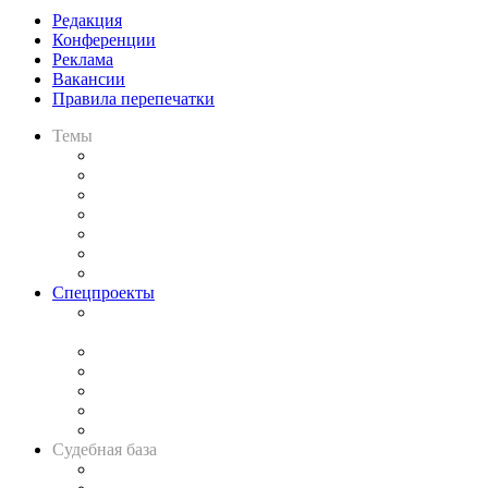
Редакция
Конференции
Реклама
Вакансии
Правила перепечатки
Темы
Практика
Законодательство
Процесс
Исследования
Рынок юридических услуг
Юридическое сообщество
Важнейшие правовые темы в прессе
Спецпроекты
Подкаст «В здравом уме
и твёрдой памяти»
Legal Design
Банкротная панорама
Советы для литигаторов
Сговоры на торгах
Авто
Судебная база
Картотека арбитражных дел