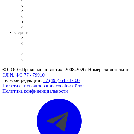
Решения арбитражных судов
Календарь рассмотрения арбитражных дел
Досье судей
Информация о судах
RSS лента новостей
Вакансии для юристов
Сервисы
Справочно-правовая система
Casebook: мониторинг дел
и компаний
Caselook: поиск и анализ практики
CASE.ONE: управление юридической службой
© ООО «Правовые новости». 2008-2026.
Номер свидетельства
ЭЛ № ФС 77 - 79910
.
Телефон редакции:
+7 (495) 645 37 60
Политика использования cookie-файлов
Политика конфиденциальности