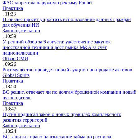
ФАС запретила наружную рекламу Fonbet
Практика
, 11:23
IT-бизнес просит упростить использование данных граждан
для обучения ИИ
Законодательство
, 10:59
Утренний обзор за 6 августа: ужесточение закупок
иностранной техники и рост рынка M&A за счет
национализации
Обзор СМИ
, 09:26
Росимущество проведет новый аукцион по продаже активов
Global Spirits
Практика
, 18:50
ВС решит, отвечает ли по долгам брошенной компании новый
руководитель
Практика
, 18:47
Путин подписал закон о новых правилах комплексного
развития территорий
Законодательство
, 18:24
ВС защитил право на взыскание займа по расписке