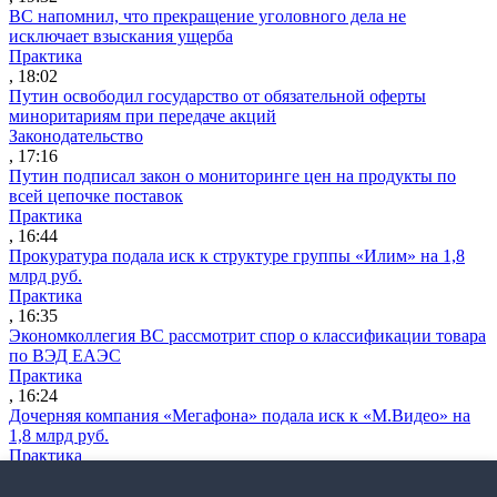
ВС напомнил, что прекращение уголовного дела не
исключает взыскания ущерба
Практика
, 18:02
Путин освободил государство от обязательной оферты
миноритариям при передаче акций
Законодательство
, 17:16
Путин подписал закон о мониторинге цен на продукты по
всей цепочке поставок
Практика
, 16:44
Прокуратура подала иск к структуре группы «Илим» на 1,8
млрд руб.
Практика
, 16:35
Экономколлегия ВС рассмотрит спор о классификации товара
по ВЭД ЕАЭС
Практика
, 16:24
Дочерняя компания «Мегафона» подала иск к «М.Видео» на
1,8 млрд руб.
Практика
, 15:50
СИП проверит отмену патента на систему управления