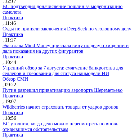
, 12:17
ВС подтвердил доначисление пошлин за модернизацию
самолета
Практика
, 11:46
Суды не приняли заключения DeepSeek по уголовному делу
Практика
, 11:17
Экс-глава Mind Money признала вину по делу о хищении и
дала показания на других фигурантов
Практика
, 10:44
Утренний обзор за 7 августа: смягчение банкротства для
селлеров и требования для статуса нацмодели ИИ
Обзор СМИ
, 09:22
Путин разрешил приватизацию аэропорта Шереметьево
Практика
, 19:07
Wildberries начнет страховать товары от ударов дронов
Практика
, 18:56
ВС уточнил, когда дело можно пересмотреть по вновь
открывшимся обстоятельствам
Практика