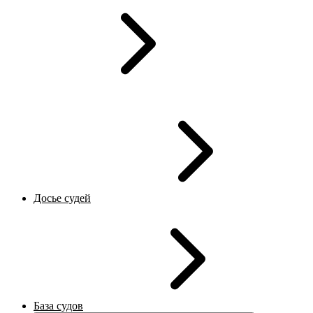
Досье судей
База судов