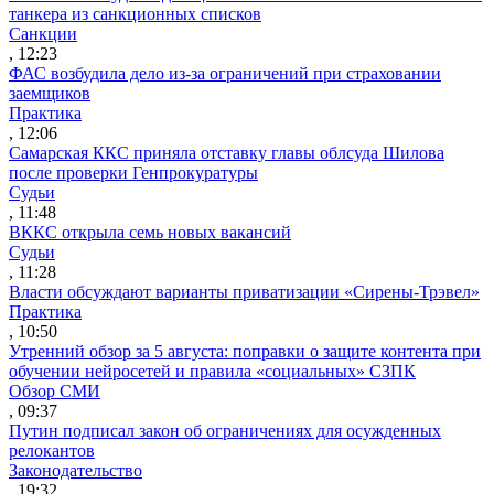
танкера из санкционных списков
Санкции
, 12:23
ФАС возбудила дело из-за ограничений при страховании
заемщиков
Практика
, 12:06
Самарская ККС приняла отставку главы облсуда Шилова
после проверки Генпрокуратуры
Судьи
, 11:48
ВККС открыла семь новых вакансий
Судьи
, 11:28
Власти обсуждают варианты приватизации «Сирены-Трэвел»
Практика
, 10:50
Утренний обзор за 5 августа: поправки о защите контента при
обучении нейросетей и правила «социальных» СЗПК
Обзор СМИ
, 09:37
Путин подписал закон об ограничениях для осужденных
релокантов
Законодательство
, 19:32