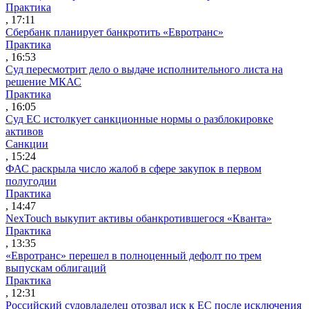
Практика
, 17:11
Сбербанк планирует банкротить «Евротранс»
Практика
, 16:53
Суд пересмотрит дело о выдаче исполнительного листа на
решение МКАС
Практика
, 16:05
Суд ЕС истолкует санкционные нормы о разблокировке
активов
Санкции
, 15:24
ФАС раскрыла число жалоб в сфере закупок в первом
полугодии
Практика
, 14:47
NexTouch выкупит активы обанкротившегося «Кванта»
Практика
, 13:35
«Евротранс» перешел в полноценный дефолт по трем
выпускам облигаций
Практика
, 12:31
Российский судовладелец отозвал иск к ЕС после исключения