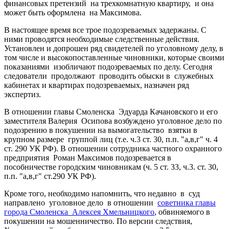
финансовых претензий на трехкомнатную квартиру, и она
может быть оформлена на Максимова.
В настоящее время все трое подозреваемых задержаны. С
ними проводятся необходимые следственные действия.
Установлен и допрошен ряд свидетелей по уголовному делу, в
том числе и высокопоставленные чиновники, которые своими
показаниями изобличают подозреваемых по делу. Сегодня
следователи продолжают проводить обыски в служебных
кабинетах и квартирах подозреваемых, назначен ряд
экспертиз.
В отношении главы Смоленска Эдуарда Качановского и его
заместителя Валерия Осипова возбуждено уголовное дело по
подозрению в покушении на вымогательство взятки в
крупном размере группой лиц (т.е. ч.3 ст. 30, п.п. "а,в,г" ч. 4
ст. 290 УК РФ). В отношении сотрудника частного охранного
предприятия Роман Максимов подозревается в
пособничестве городским чиновникам (ч. 5 ст. 33, ч.3. ст. 30,
п.п. "а,в,г" ст.290 УК РФ).
Кроме того, необходимо напомнить, что недавно в суд
направлено уголовное дело в отношении
советника главы
города Смоленска Алексея Хмельницкого
, обвиняемого в
покушении на мошенничество. По версии следствия,