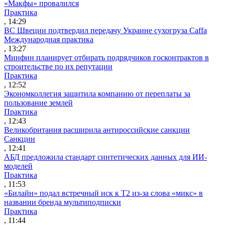
«Макфы» провалился
Практика
, 14:29
ВС Швеции подтвердил передачу Украине сухогруза Caffa
Международная практика
, 13:27
Минфин планирует отбирать подрядчиков госконтрактов в
строительстве по их репутации
Практика
, 12:52
Экономколлегия защитила компанию от переплаты за
пользование землей
Практика
, 12:43
Великобритания расширила антироссийские санкции
Санкции
, 12:41
АБД предложила стандарт синтетических данных для ИИ-
моделей
Практика
, 11:53
«Билайн» подал встречный иск к Т2 из-за слова «микс» в
названии бренда мультиподписки
Практика
, 11:44