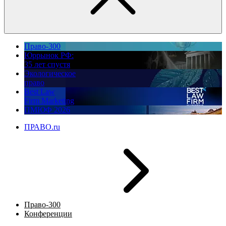
Право-300
Юррынок РФ:
35 лет спустя
Экологическое
право
Best Law
Firm Marketing
ПМЮФ 2026
ПРАВО.ru
Право-300
Конференции