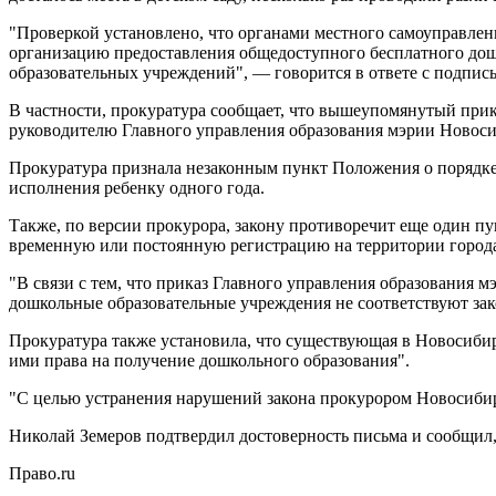
"Проверкой установлено, что органами местного самоуправле
организацию предоставления общедоступного бесплатного дош
образовательных учреждений", — говорится в ответе с подпис
В частности, прокуратура сообщает, что вышеупомянутый при
руководителю Главного управления образования мэрии Новоси
Прокуратура признала незаконным пункт Положения о порядке 
исполнения ребенку одного года.
Также, по версии прокурора, закону противоречит еще один пу
временную или постоянную регистрацию на территории город
"В связи с тем, что приказ Главного управления образования
дошкольные образовательные учреждения не соответствуют зак
Прокуратура также установила, что существующая в Новосибирс
ими права на получение дошкольного образования".
"С целью устранения нарушений закона прокурором Новосибирск
Николай Земеров подтвердил достоверность письма и сообщил,
Право.ru