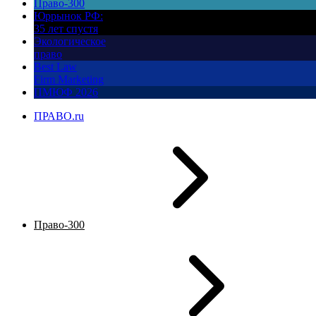
Право-300
Юррынок РФ:
35 лет спустя
Экологическое
право
Best Law
Firm Marketing
ПМЮФ 2026
ПРАВО.ru
Право-300