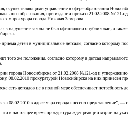
ния, осуществляющими управление в сфере образования Новосиб
кольного образования, при издании приказа 21.02.2008 №121-
ью зампрокурора города Николая Земерова.
каз в нарушение закона не был официально опубликован, а так
бирска.
приема детей в муниципальные детсады, согласно которому пост
нкт того же положения, согласно которому в детсад направляютс
а.
 мэрии города Новосибирска от 21.02.2008 №121-од и утвержден
ону, 08.02.2010 прокуратурой Новосибирска на них принесен пр
ке сеть детсадов не в полной мере обеспечивает потребность де
а 08.02.2010 в адрес мэра города внесено представление", — с
 что в настоящее время прокуратура ждет реакции мэрии на ука