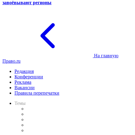
завоёвывают регионы
На главную
Право.ru
Редакция
Конференции
Реклама
Вакансии
Правила перепечатки
Темы
Практика
Законодательство
Процесс
Исследования
Рынок юридических услуг