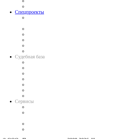
Юридическое сообщество
Важнейшие правовые темы в прессе
Спецпроекты
Подкаст «В здравом уме
и твёрдой памяти»
Legal Design
Банкротная панорама
Советы для литигаторов
Сговоры на торгах
Авто
Судебная база
Картотека арбитражных дел
Решения арбитражных судов
Календарь рассмотрения арбитражных дел
Досье судей
Информация о судах
RSS лента новостей
Вакансии для юристов
Сервисы
Справочно-правовая система
Casebook: мониторинг дел
и компаний
Caselook: поиск и анализ практики
CASE.ONE: управление юридической службой