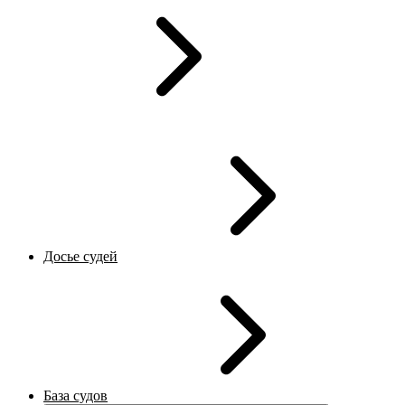
Досье судей
База судов