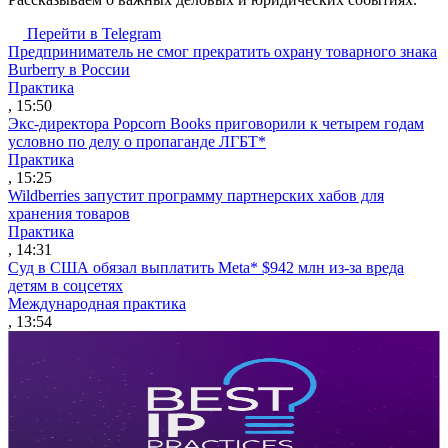
Перейти в Telegram
Предприниматель не смог прекратить охрану товарного знака
Burberry в России
Практика
, 15:50
Экс-директора Popcorn Books приговорили к четырем годам
условно по делу о пропаганде ЛГБТ*
Практика
, 15:25
Wildberries запустит программу партнерских хабов для
хранения товаров
Практика
, 14:31
Суд в США обязал выплатить Meta* $942 млн из-за вреда
детям в соцсетях
Международная практика
, 13:54