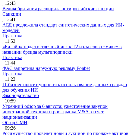
, 12:43
Великобритания расширила антироссийские санкции
Санкции
, 12:41
АБД предложила стандарт синтетических данных для ИИ-
моделей
Практика
, 11:53
«Билайн» подал встречный иск к Т2 из-за слова «микс» в
названии бренда мультиподписки
Практика
, 11:44
ФАС запретила наружную рекламу Fonbet
Практика
, 11:23
IT-бизнес просит упростить использование данных граждан
для обучения ИИ
Законодательство
, 10:59
Утренний обзор за 6 августа: ужесточение закупок
иностранной техники и рост рынка M&A за счет
национализации
Обзор СМИ
, 09:26
Росимущество проведет новый аукцион по продаже активов