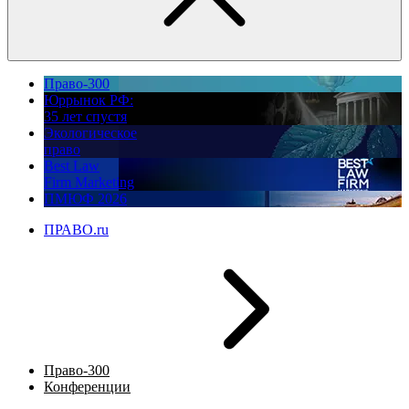
Право-300
Юррынок РФ:
35 лет спустя
Экологическое
право
Best Law
Firm Marketing
ПМЮФ 2026
ПРАВО.ru
Право-300
Конференции