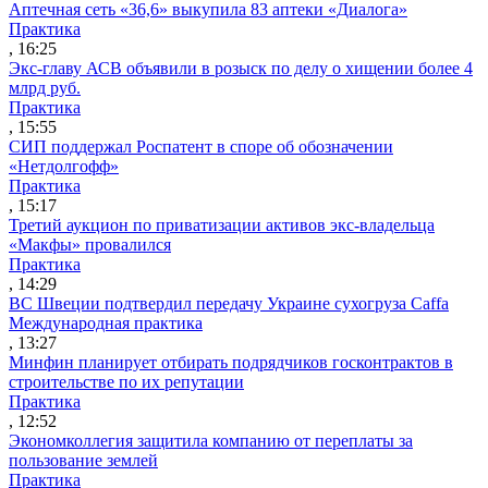
Аптечная сеть «36,6» выкупила 83 аптеки «Диалога»
Практика
, 16:25
Экс-главу АСВ объявили в розыск по делу о хищении более 4
млрд руб.
Практика
, 15:55
СИП поддержал Роспатент в споре об обозначении
«Нетдолгофф»
Практика
, 15:17
Третий аукцион по приватизации активов экс-владельца
«Макфы» провалился
Практика
, 14:29
ВС Швеции подтвердил передачу Украине сухогруза Caffa
Международная практика
, 13:27
Минфин планирует отбирать подрядчиков госконтрактов в
строительстве по их репутации
Практика
, 12:52
Экономколлегия защитила компанию от переплаты за
пользование землей
Практика