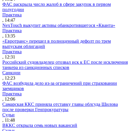
ФАС раскрыла число жалоб в сфере закупок в первом
полугодии
Практика
, 14:47
NexTouch выкупит активы обанкротившегося «Кванта»
Практика
, 13:35
«Евротранс» перешел в полноценный дефолт по трем
выпускам облигаций
Практика
, 12:31
Российский судовладелец отозвал иск к ЕС после исключения
танкера из санкционных списков
Санкции
, 12:23
ФАС возбудила дело из-за ограничений при страховании
заемщиков
Практика
, 12:06
Самарская ККС приняла отставку главы облсуда Шилова
после проверки Генпрокуратуры
Судьи
, 11:48
ВККС открыла семь новых вакансий
Судьи