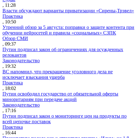
, 11:28
Власти обсуждают варианты приватизации «Сирены-Трэвел»
Практика
, 10:50
Утренний обзор за 5 августа: поправки о защите контента при
обучении нейросетей и правила «социальных» СЗПК
Обзор СМИ
, 09:37
Путин подписал закон об ограничениях для осужденных
релокантов
Законодательство
, 19:32
ВС напомнил, что прекращение уголовного дела не
исключает взыскания ущерба
Практика
, 18:02
Путин освободил государство от обязательной оферты
миноритариям при передаче акций
Законодательство
, 17:16
Путин подписал закон о мониторинге цен на продукты по
всей цепочке поставок
Практика
, 16:44