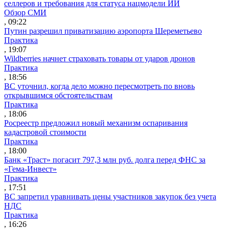
селлеров и требования для статуса нацмодели ИИ
Обзор СМИ
, 09:22
Путин разрешил приватизацию аэропорта Шереметьево
Практика
, 19:07
Wildberries начнет страховать товары от ударов дронов
Практика
, 18:56
ВС уточнил, когда дело можно пересмотреть по вновь
открывшимся обстоятельствам
Практика
, 18:06
Росреестр предложил новый механизм оспаривания
кадастровой стоимости
Практика
, 18:00
Банк «Траст» погасит 797,3 млн руб. долга перед ФНС за
«Гема-Инвест»
Практика
, 17:51
ВС запретил уравнивать цены участников закупок без учета
НДС
Практика
, 16:26