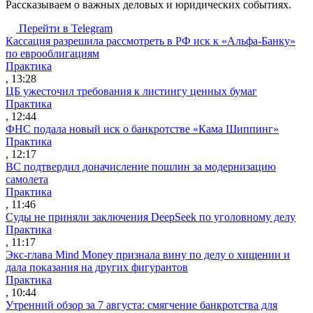
Рассказываем о важных деловых и юридических событиях.
Перейти в Telegram
Кассация разрешила рассмотреть в РФ иск к «Альфа-Банку»
по еврооблигациям
Практика
, 13:28
ЦБ ужесточил требования к листингу ценных бумаг
Практика
, 12:44
ФНС подала новый иск о банкротстве «Кама Шиппинг»
Практика
, 12:17
ВС подтвердил доначисление пошлин за модернизацию
самолета
Практика
, 11:46
Суды не приняли заключения DeepSeek по уголовному делу
Практика
, 11:17
Экс-глава Mind Money признала вину по делу о хищении и
дала показания на других фигурантов
Практика
, 10:44
Утренний обзор за 7 августа: смягчение банкротства для