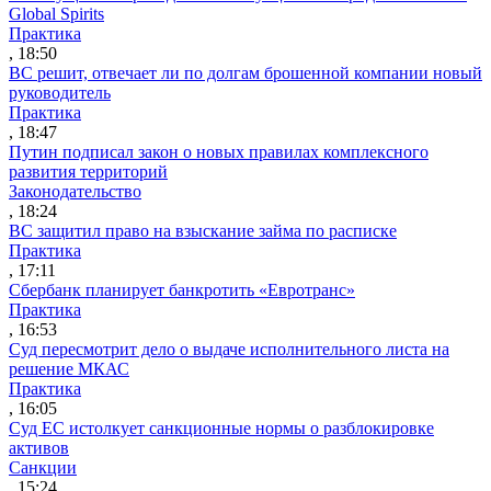
Global Spirits
Практика
, 18:50
ВС решит, отвечает ли по долгам брошенной компании новый
руководитель
Практика
, 18:47
Путин подписал закон о новых правилах комплексного
развития территорий
Законодательство
, 18:24
ВС защитил право на взыскание займа по расписке
Практика
, 17:11
Сбербанк планирует банкротить «Евротранс»
Практика
, 16:53
Суд пересмотрит дело о выдаче исполнительного листа на
решение МКАС
Практика
, 16:05
Суд ЕС истолкует санкционные нормы о разблокировке
активов
Санкции
, 15:24