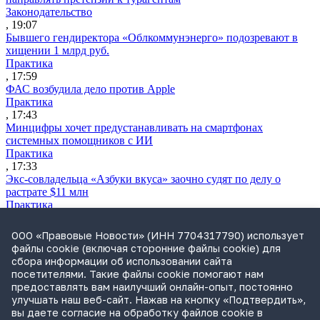
Законодательство
, 19:07
Бывшего гендиректора «Облкоммунэнерго» подозревают в
хищении 1 млрд руб.
Практика
, 17:59
ФАС возбудила дело против Apple
Практика
, 17:43
Минцифры хочет предустанавливать на смартфонах
системных помощников с ИИ
Практика
, 17:33
Экс-совладельца «Азбуки вкуса» заочно судят по делу о
растрате $11 млн
Практика
, 17:02
Суд не признал решение SCC по взысканию с российской
ООО «Правовые Новости» (ИНН 7704317790) использует
компании
файлы cookie (включая сторонние файлы cookie) для
Международная практика
сбора информации об использовании сайта
, 17:01
посетителями. Такие файлы cookie помогают нам
Дроны могут начать применять для фиксации нарушений
предоставлять вам наилучший онлайн-опыт, постоянно
ПДД
улучшать наш веб-сайт. Нажав на кнопку «Подтвердить»,
Практика
вы даете согласие на обработку файлов cookie в