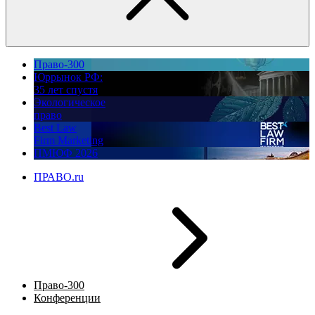
Право-300
Юррынок РФ:
35 лет спустя
Экологическое
право
Best Law
Firm Marketing
ПМЮФ 2026
ПРАВО.ru
Право-300
Конференции