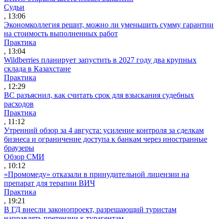
Судьи
, 13:06
Экономколлегия решит, можно ли уменьшить сумму гарантии
на стоимость выполненных работ
Практика
, 13:04
Wildberries планирует запустить в 2027 году два крупных
склада в Казахстане
Практика
, 12:29
ВС разъяснил, как считать срок для взыскания судебных
расходов
Практика
, 11:12
Утренний обзор за 4 августа: усиление контроля за сделкам
бизнеса и ограничение доступа к банкам через иностранные
браузеры
Обзор СМИ
, 10:12
«Промомеду» отказали в принудительной лицензии на
препарат для терапии ВИЧ
Практика
, 19:21
В ГД внесли законопроект, разрешающий туристам
направлять претензии к турагентам