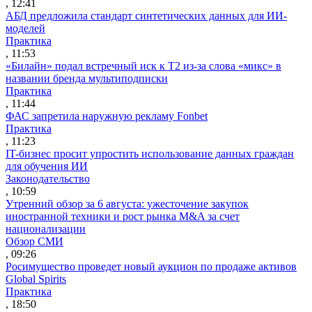
, 12:41
АБД предложила стандарт синтетических данных для ИИ-
моделей
Практика
, 11:53
«Билайн» подал встречный иск к Т2 из-за слова «микс» в
названии бренда мультиподписки
Практика
, 11:44
ФАС запретила наружную рекламу Fonbet
Практика
, 11:23
IT-бизнес просит упростить использование данных граждан
для обучения ИИ
Законодательство
, 10:59
Утренний обзор за 6 августа: ужесточение закупок
иностранной техники и рост рынка M&A за счет
национализации
Обзор СМИ
, 09:26
Росимущество проведет новый аукцион по продаже активов
Global Spirits
Практика
, 18:50