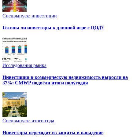
Спецвыпуск: инвестиции
Готовы ли инвесторы к длинной игре с ЦОД?
Исследования рынка
Инвестиции в коммерческую недвижимость выросли на
37%: CMWP подвели итоги полугодия
Спецвыпуск: итоги года
Инвесторы переходят из защиты в нападение