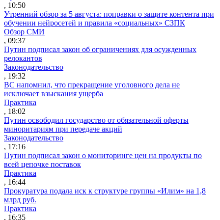
, 10:50
Утренний обзор за 5 августа: поправки о защите контента при
обучении нейросетей и правила «социальных» СЗПК
Обзор СМИ
, 09:37
Путин подписал закон об ограничениях для осужденных
релокантов
Законодательство
, 19:32
ВС напомнил, что прекращение уголовного дела не
исключает взыскания ущерба
Практика
, 18:02
Путин освободил государство от обязательной оферты
миноритариям при передаче акций
Законодательство
, 17:16
Путин подписал закон о мониторинге цен на продукты по
всей цепочке поставок
Практика
, 16:44
Прокуратура подала иск к структуре группы «Илим» на 1,8
млрд руб.
Практика
, 16:35