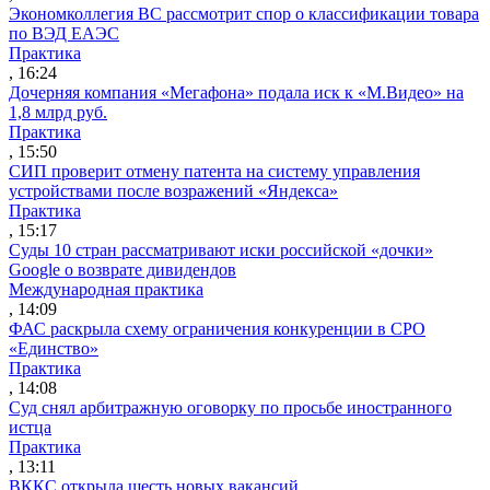
Экономколлегия ВС рассмотрит спор о классификации товара
по ВЭД ЕАЭС
Практика
, 16:24
Дочерняя компания «Мегафона» подала иск к «М.Видео» на
1,8 млрд руб.
Практика
, 15:50
СИП проверит отмену патента на систему управления
устройствами после возражений «Яндекса»
Практика
, 15:17
Суды 10 стран рассматривают иски российской «дочки»
Google о возврате дивидендов
Международная практика
, 14:09
ФАС раскрыла схему ограничения конкуренции в СРО
«Единство»
Практика
, 14:08
Суд снял арбитражную оговорку по просьбе иностранного
истца
Практика
, 13:11
ВККС открыла шесть новых вакансий