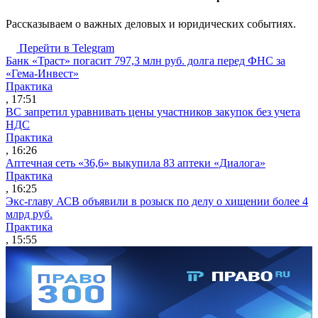
Рассказываем о важных деловых и юридических событиях.
Перейти в Telegram
Банк «Траст» погасит 797,3 млн руб. долга перед ФНС за
«Гема-Инвест»
Практика
, 17:51
ВС запретил уравнивать цены участников закупок без учета
НДС
Практика
, 16:26
Аптечная сеть «36,6» выкупила 83 аптеки «Диалога»
Практика
, 16:25
Экс-главу АСВ объявили в розыск по делу о хищении более 4
млрд руб.
Практика
, 15:55