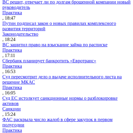
ВС решит, отвечает ли по долгам брошенной компании новый
руководитель
Практика
, 18:47
Путин подписал закон о новых правилах комплексного
развития территорий
Законодательство
, 18:24
ВС защитил право на взыскание займа по расписке
Практика
, 17:11
Сбербанк планирует банкротить «Евротранс»
Практика
, 16:53
Суд пересмотрит дело о выдаче исполнительного листа на
решение МКАС
Практика
, 16:05
Суд ЕС истолкует санкционные нормы о разблокировке
активов
Санкции
, 15:24
ФАС раскрыла число жалоб в сфере закупок в первом
полугодии
Практика