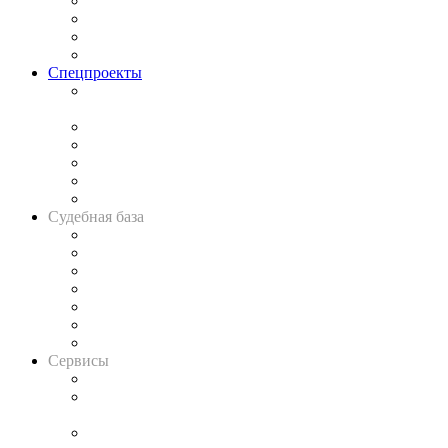
Исследования
Рынок юридических услуг
Юридическое сообщество
Важнейшие правовые темы в прессе
Спецпроекты
Подкаст «В здравом уме
и твёрдой памяти»
Legal Design
Банкротная панорама
Советы для литигаторов
Сговоры на торгах
Авто
Судебная база
Картотека арбитражных дел
Решения арбитражных судов
Календарь рассмотрения арбитражных дел
Досье судей
Информация о судах
RSS лента новостей
Вакансии для юристов
Сервисы
Справочно-правовая система
Casebook: мониторинг дел
и компаний
Caselook: поиск и анализ практики