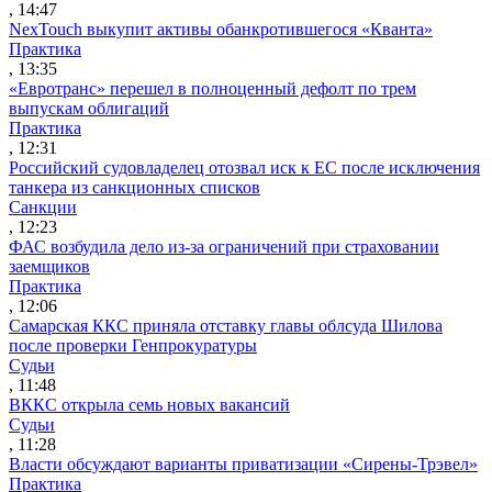
, 14:47
NexTouch выкупит активы обанкротившегося «Кванта»
Практика
, 13:35
«Евротранс» перешел в полноценный дефолт по трем
выпускам облигаций
Практика
, 12:31
Российский судовладелец отозвал иск к ЕС после исключения
танкера из санкционных списков
Санкции
, 12:23
ФАС возбудила дело из-за ограничений при страховании
заемщиков
Практика
, 12:06
Самарская ККС приняла отставку главы облсуда Шилова
после проверки Генпрокуратуры
Судьи
, 11:48
ВККС открыла семь новых вакансий
Судьи
, 11:28
Власти обсуждают варианты приватизации «Сирены-Трэвел»
Практика