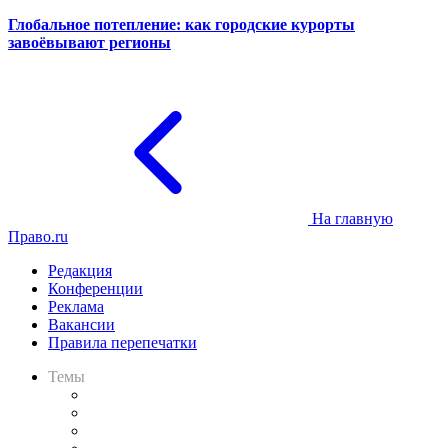
Глобальное потепление: как городские курорты
завоёвывают регионы
На главную
Право.ru
Редакция
Конференции
Реклама
Вакансии
Правила перепечатки
Темы
Практика
Законодательство
Процесс