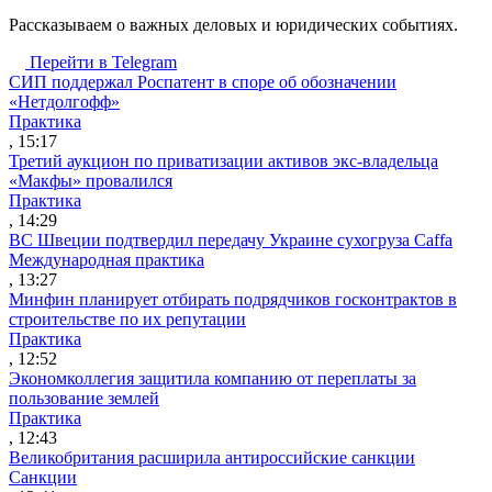
Рассказываем о важных деловых и юридических событиях.
Перейти в Telegram
СИП поддержал Роспатент в споре об обозначении
«Нетдолгофф»
Практика
, 15:17
Третий аукцион по приватизации активов экс-владельца
«Макфы» провалился
Практика
, 14:29
ВС Швеции подтвердил передачу Украине сухогруза Caffa
Международная практика
, 13:27
Минфин планирует отбирать подрядчиков госконтрактов в
строительстве по их репутации
Практика
, 12:52
Экономколлегия защитила компанию от переплаты за
пользование землей
Практика
, 12:43
Великобритания расширила антироссийские санкции
Санкции