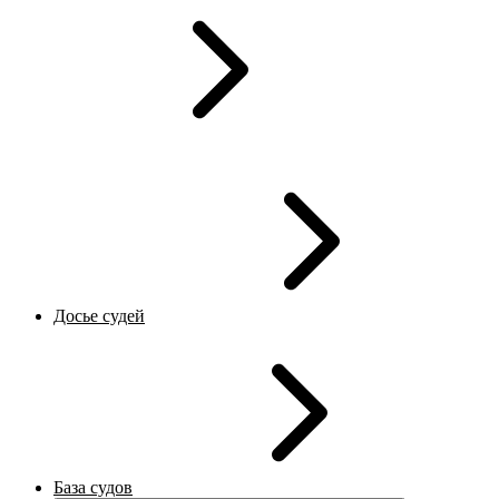
Досье судей
База судов