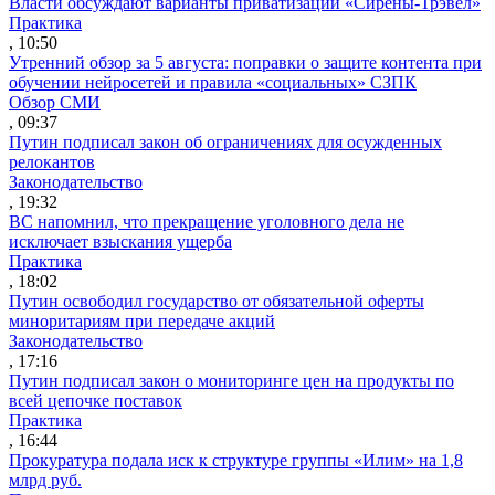
Власти обсуждают варианты приватизации «Сирены-Трэвел»
Практика
, 10:50
Утренний обзор за 5 августа: поправки о защите контента при
обучении нейросетей и правила «социальных» СЗПК
Обзор СМИ
, 09:37
Путин подписал закон об ограничениях для осужденных
релокантов
Законодательство
, 19:32
ВС напомнил, что прекращение уголовного дела не
исключает взыскания ущерба
Практика
, 18:02
Путин освободил государство от обязательной оферты
миноритариям при передаче акций
Законодательство
, 17:16
Путин подписал закон о мониторинге цен на продукты по
всей цепочке поставок
Практика
, 16:44
Прокуратура подала иск к структуре группы «Илим» на 1,8
млрд руб.