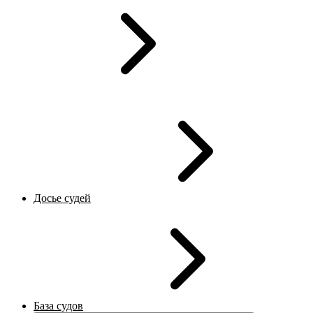
Досье судей
База судов