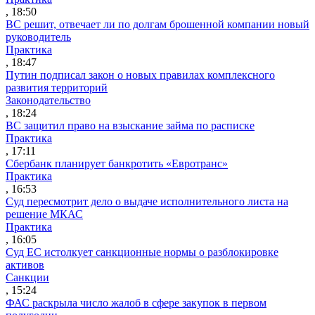
, 18:50
ВС решит, отвечает ли по долгам брошенной компании новый
руководитель
Практика
, 18:47
Путин подписал закон о новых правилах комплексного
развития территорий
Законодательство
, 18:24
ВС защитил право на взыскание займа по расписке
Практика
, 17:11
Сбербанк планирует банкротить «Евротранс»
Практика
, 16:53
Суд пересмотрит дело о выдаче исполнительного листа на
решение МКАС
Практика
, 16:05
Суд ЕС истолкует санкционные нормы о разблокировке
активов
Санкции
, 15:24
ФАС раскрыла число жалоб в сфере закупок в первом