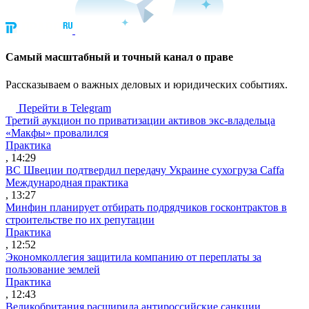
Cамый масштабный и точный канал о праве
Рассказываем о важных деловых и юридических событиях.
Перейти в Telegram
Третий аукцион по приватизации активов экс-владельца
«Макфы» провалился
Практика
, 14:29
ВС Швеции подтвердил передачу Украине сухогруза Caffa
Международная практика
, 13:27
Минфин планирует отбирать подрядчиков госконтрактов в
строительстве по их репутации
Практика
, 12:52
Экономколлегия защитила компанию от переплаты за
пользование землей
Практика
, 12:43
Великобритания расширила антироссийские санкции