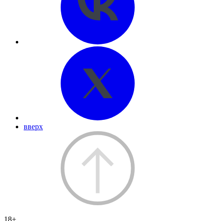
вверх
18+