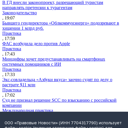
В ГД внесли законопроект, разрешающий туристам
направлять претензии к турагентам
Законодательство
, 19:07
Бывшего гендиректора «Облкоммунэнерго» подозревают в
хищении 1 млрд руб.
Практика
, 17:59
ФАС возбудила дело против Apple
Практика
, 17:43
Минцифры хочет предустанавливать на смартфонах
системных помощников с ИИ
Практика
, 17:33
Экс-совладельца «Азбуки вкуса» заочно судят по делу о
растрате $11 млн
Практика
, 17:02
Суд не признал решение SCC по взысканию с российской
компании
Международная практика
, 17:01
Дроны могут начать применять для фиксации нарушений
ООО «Правовые Новости» (ИНН 7704317790) использует
ПДД
файлы cookie (включая сторонние файлы cookie) для