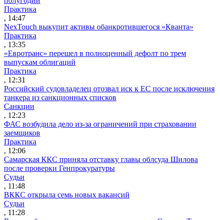
полугодии
Практика
, 14:47
NexTouch выкупит активы обанкротившегося «Кванта»
Практика
, 13:35
«Евротранс» перешел в полноценный дефолт по трем
выпускам облигаций
Практика
, 12:31
Российский судовладелец отозвал иск к ЕС после исключения
танкера из санкционных списков
Санкции
, 12:23
ФАС возбудила дело из-за ограничений при страховании
заемщиков
Практика
, 12:06
Самарская ККС приняла отставку главы облсуда Шилова
после проверки Генпрокуратуры
Судьи
, 11:48
ВККС открыла семь новых вакансий
Судьи
, 11:28