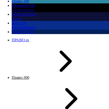
Право-300
Юррынок РФ:
35 лет спустя
Экологическое
право
Best Law
Firm Marketing
ПМЮФ 2026
ПРАВО.ru
Право-300