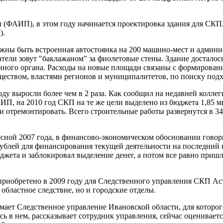
АИП), в этом году начинается проектировка здания для СКП, н
).
жны быть встроенная автостоянка на 200 машино-мест и админ
тели зовут "баклажаном" за фиолетовые стены. Здание досталось
нного органа. Расходы на новые площади связаны с формировани
еством, властями регионов и муниципалитетов, по поиску под
оду выросли более чем в 2 раза. Как сообщил на недавней колл
П, на 2010 год СКП на те же цели выделено из бюджета 1,85 ми
 и отремонтировать. Всего строительные работы развернутся в 34
сной 2007 года, в финансово-экономическом обосновании говори
рублей для финансирования текущей деятельности на последний 
ета и заблокировал выделение денег, а потом все равно пришлос
приобретено в 2009 году для Следственного управления СКП Ас
 областное следствие, но и городские отделы.
имает Следственное управление Ивановской области, для котор
лось в нем, рассказывает сотрудник управления, сейчас оценивае