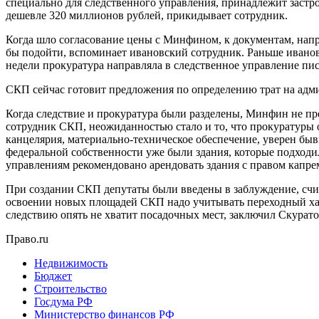
специально для следственного управления, принадлежит застро
дешевле 320 миллионов рублей, прикидывает сотрудник.
Когда шло согласование цены с Минфином, к документам, напр
бы подойти, вспоминает ивановский сотрудник. Раньше ивановс
недели прокуратура направляла в следственное управление пис
СКП сейчас готовит предложения по определению трат на адми
Когда следствие и прокуратура были разделены, Минфин не пре
сотрудник СКП, неожиданностью стало и то, что прокуратуры 
канцелярия, материально-техническое обеспечение, уверен быв
федеральной собственности уже были здания, которые подходи
управлениям рекомендовано арендовать здания с правом капре
При создании СКП депутаты были введены в заблуждение, счита
освоении новых площадей СКП надо учитывать переходный хар
следствию опять не хватит посадочных мест, заключил Скурато
Право.ru
Недвижимость
Бюджет
Строительство
Госдума РФ
Министерство финансов РФ