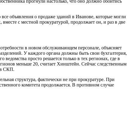
обственника прогнули настолько, что оно должно обойтись
все объявления о продаже зданий в Иванове, которые могли
 вместе с местной прокуратурой, продолжает он, и раз в две
 потребности в новом обслуживающем персонале, объясняет
азделений. У каждого органа должны быть свои бухгалтерия,
ведомства просто решается только в тех регионах, где в
егионов меньше 20, считает Хинштейн. Сейчас следственным
 в СКП.
ельная структура, фактически не при прокуратуре. При
ственного комитета продолжается. В противном случае