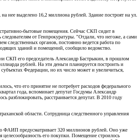
а нее выделено 16,2 миллиона рублей. Здание построят на ул.
истративно-бытовые помещения. Сейчас СКП сидит в
 следователям от Генпрокуратуры. "Отдали, что негоже, а сами
ем следственных органов, постоянно ведется работа по
ходящих зданий и помещений, сообщило ведомство.
егии СКП его председатель Александр Бастрыкин, в прошлом
ллиарда рублей. На эти деньги планируется построить и
 субъектах Федерации, но их число может и увеличиться,
лось, что его принятие не потребует расходов федерального
квартал года, вспоминает депутат Госдумы Александр
ь разблокировать, расстраивается депутат. В 2010 году
траханской области. Сотрудница следственного управления
ого ФАИП предусматривает 320 миллионов рублей. Оно уже
тся целесообразность его покупки. Помещение строилось