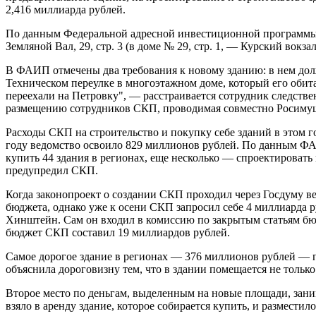
2,416 миллиарда рублей.
По данным Федеральной адресной инвестиционной программы (Ф
Земляной Вал, 29, стр. 3 (в доме № 29, стр. 1, — Курский вокзал
В ФАИП отмечены два требования к новому зданию: в нем дол
Техническом переулке в многоэтажном доме, который его обита
переехали на Петровку", — расстраивается сотрудник следстве
размещению сотрудников СКП, проводимая совместно Росимущ
Расходы СКП на строительство и покупку себе зданий в этом г
году ведомство освоило 829 миллионов рублей. По данным ФАИ
купить 44 здания в регионах, еще несколько — спроектировать
предупредил СКП.
Когда законопроект о создании СКП проходил через Госдуму ве
бюджета, однако уже к осени СКП запросил себе 4 миллиарда 
Хинштейн. Сам он входил в комиссию по закрытым статьям бюдж
бюджет СКП составил 19 миллиардов рублей.
Самое дорогое здание в регионах — 376 миллионов рублей — 
объяснила дороговизну тем, что в здании помещается не только
Второе место по деньгам, выделенным на новые площади, зан
взяло в аренду здание, которое собирается купить, и размести