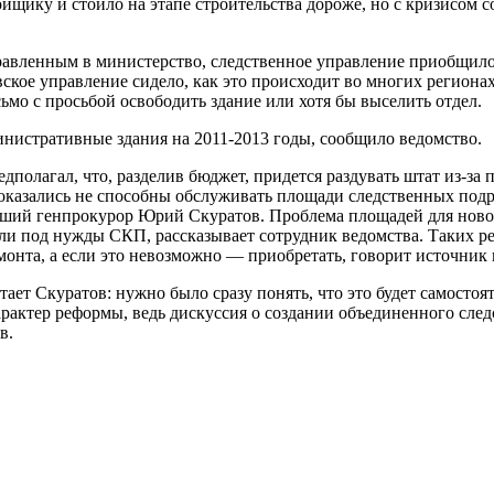
йщику и стоило на этапе строительства дороже, но с кризисом с
авленным в министерство, следственное управление приобщило 
кое управление сидело, как это происходит во многих регионах,
ьмо с просьбой освободить здание или хотя бы выселить отдел.
нистративные здания на 2011-2013 годы, сообщило ведомство.
дполагал, что, разделив бюджет, придется раздувать штат из-за
оказались не способны обслуживать площади следственных подр
ший генпрокурор Юрий Скуратов. Проблема площадей для нового 
ли под нужды СКП, рассказывает сотрудник ведомства. Таких р
монта, а если это невозможно — приобретать, говорит источник
ет Скуратов: нужно было сразу понять, что это будет самостоят
актер реформы, ведь дискуссия о создании объединенного след
в.