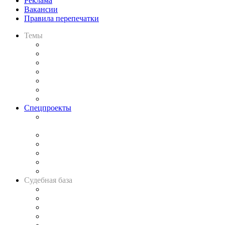
Реклама
Вакансии
Правила перепечатки
Темы
Практика
Законодательство
Процесс
Исследования
Рынок юридических услуг
Юридическое сообщество
Важнейшие правовые темы в прессе
Спецпроекты
Подкаст «В здравом уме
и твёрдой памяти»
Legal Design
Банкротная панорама
Советы для литигаторов
Сговоры на торгах
Авто
Судебная база
Картотека арбитражных дел
Решения арбитражных судов
Календарь рассмотрения арбитражных дел
Досье судей