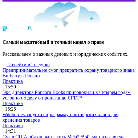
Cамый масштабный и точный канал о праве
Рассказываем о важных деловых и юридических событиях.
Перейти в Telegram
Предприниматель не смог прекратить охрану товарного знака
Burberry в России
Практика
, 15:50
Экс-директора Popcorn Books приговорили к четырем годам
условно по делу о пропаганде ЛГБТ*
Практика
, 15:25
Wildberries запустит программу партнерских хабов для
хранения товаров
Практика
, 14:31
Суд в США обязал выплатить Meta* $942 млн из-за вреда