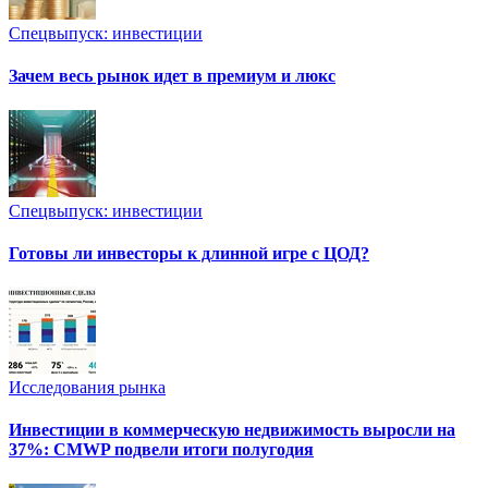
Спецвыпуск: инвестиции
Зачем весь рынок идет в премиум и люкс
Спецвыпуск: инвестиции
Готовы ли инвесторы к длинной игре с ЦОД?
Исследования рынка
Инвестиции в коммерческую недвижимость выросли на
37%: CMWP подвели итоги полугодия