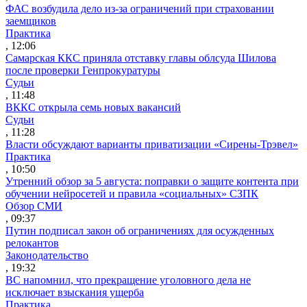
ФАС возбудила дело из-за ограничений при страховании
заемщиков
Практика
, 12:06
Самарская ККС приняла отставку главы облсуда Шилова
после проверки Генпрокуратуры
Судьи
, 11:48
ВККС открыла семь новых вакансий
Судьи
, 11:28
Власти обсуждают варианты приватизации «Сирены-Трэвел»
Практика
, 10:50
Утренний обзор за 5 августа: поправки о защите контента при
обучении нейросетей и правила «социальных» СЗПК
Обзор СМИ
, 09:37
Путин подписал закон об ограничениях для осужденных
релокантов
Законодательство
, 19:32
ВС напомнил, что прекращение уголовного дела не
исключает взыскания ущерба
Практика