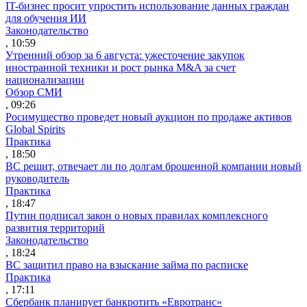
IT-бизнес просит упростить использование данных граждан
для обучения ИИ
Законодательство
, 10:59
Утренний обзор за 6 августа: ужесточение закупок
иностранной техники и рост рынка M&A за счет
национализации
Обзор СМИ
, 09:26
Росимущество проведет новый аукцион по продаже активов
Global Spirits
Практика
, 18:50
ВС решит, отвечает ли по долгам брошенной компании новый
руководитель
Практика
, 18:47
Путин подписал закон о новых правилах комплексного
развития территорий
Законодательство
, 18:24
ВС защитил право на взыскание займа по расписке
Практика
, 17:11
Сбербанк планирует банкротить «Евротранс»