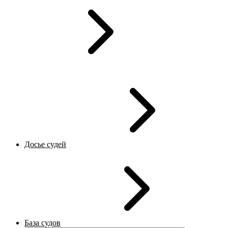
Досье судей
База судов