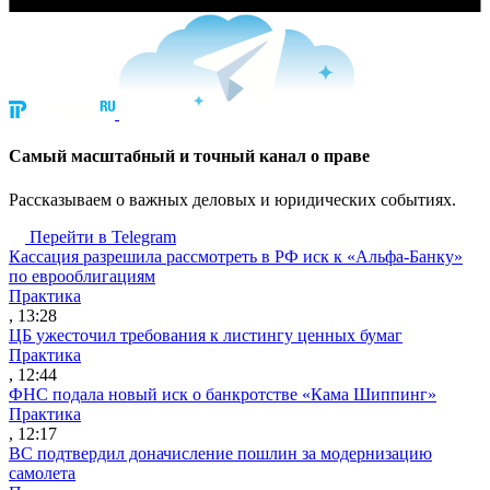
Cамый масштабный и точный канал о праве
Рассказываем о важных деловых и юридических событиях.
Перейти в Telegram
Кассация разрешила рассмотреть в РФ иск к «Альфа-Банку»
по еврооблигациям
Практика
, 13:28
ЦБ ужесточил требования к листингу ценных бумаг
Практика
, 12:44
ФНС подала новый иск о банкротстве «Кама Шиппинг»
Практика
, 12:17
ВС подтвердил доначисление пошлин за модернизацию
самолета