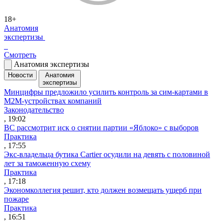
18+
Анатомия
экспертизы
Смотреть
Анатомия экспертизы
Новости
Анатомия
экспертизы
Минцифры предложило усилить контроль за сим-картами в
M2M-устройствах компаний
Законодательство
, 19:02
ВС рассмотрит иск о снятии партии «Яблоко» с выборов
Практика
, 17:55
Экс-владельца бутика Cartier осудили на девять с половиной
лет за таможенную схему
Практика
, 17:18
Экономколлегия решит, кто должен возмещать ущерб при
пожаре
Практика
, 16:51