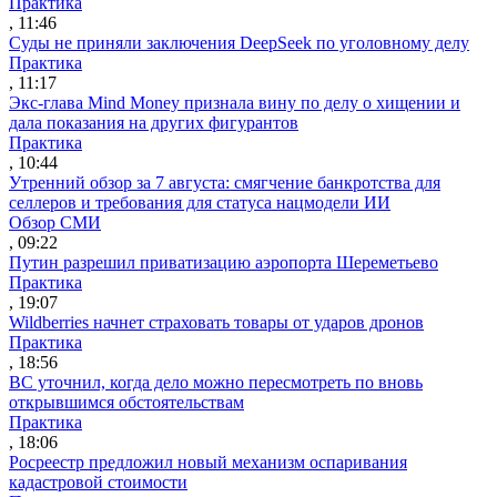
Практика
, 11:46
Суды не приняли заключения DeepSeek по уголовному делу
Практика
, 11:17
Экс-глава Mind Money признала вину по делу о хищении и
дала показания на других фигурантов
Практика
, 10:44
Утренний обзор за 7 августа: смягчение банкротства для
селлеров и требования для статуса нацмодели ИИ
Обзор СМИ
, 09:22
Путин разрешил приватизацию аэропорта Шереметьево
Практика
, 19:07
Wildberries начнет страховать товары от ударов дронов
Практика
, 18:56
ВС уточнил, когда дело можно пересмотреть по вновь
открывшимся обстоятельствам
Практика
, 18:06
Росреестр предложил новый механизм оспаривания
кадастровой стоимости