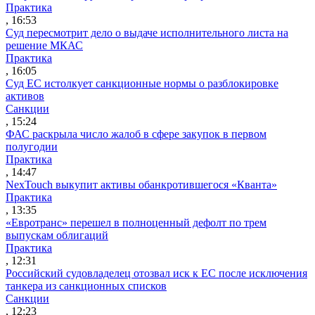
Практика
, 16:53
Суд пересмотрит дело о выдаче исполнительного листа на
решение МКАС
Практика
, 16:05
Суд ЕС истолкует санкционные нормы о разблокировке
активов
Санкции
, 15:24
ФАС раскрыла число жалоб в сфере закупок в первом
полугодии
Практика
, 14:47
NexTouch выкупит активы обанкротившегося «Кванта»
Практика
, 13:35
«Евротранс» перешел в полноценный дефолт по трем
выпускам облигаций
Практика
, 12:31
Российский судовладелец отозвал иск к ЕС после исключения
танкера из санкционных списков
Санкции
, 12:23