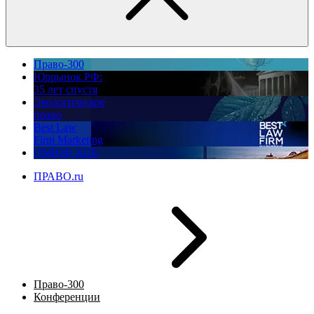
Право-300
Юррынок РФ:
35 лет спустя
Экологическое
право
Best Law
Firm Marketing
ПМЮФ 2026
ПРАВО.ru
Право-300
Конференции