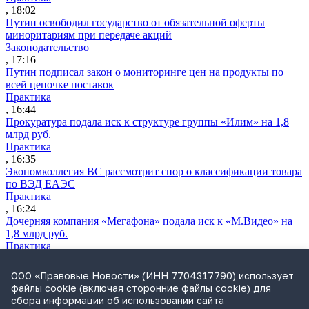
, 18:02
Путин освободил государство от обязательной оферты
миноритариям при передаче акций
Законодательство
, 17:16
Путин подписал закон о мониторинге цен на продукты по
всей цепочке поставок
Практика
, 16:44
Прокуратура подала иск к структуре группы «Илим» на 1,8
млрд руб.
Практика
, 16:35
Экономколлегия ВС рассмотрит спор о классификации товара
по ВЭД ЕАЭС
Практика
, 16:24
Дочерняя компания «Мегафона» подала иск к «М.Видео» на
1,8 млрд руб.
Практика
, 15:50
СИП проверит отмену патента на систему управления
ООО «Правовые Новости» (ИНН 7704317790) использует
устройствами после возражений «Яндекса»
файлы cookie (включая сторонние файлы cookie) для
Практика
сбора информации об использовании сайта
, 15:17