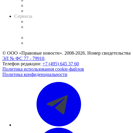
Информация о судах
RSS лента новостей
Вакансии для юристов
Сервисы
Справочно-правовая система
Casebook: мониторинг дел
и компаний
Caselook: поиск и анализ практики
CASE.ONE: управление юридической службой
© ООО «Правовые новости». 2008-2026.
Номер свидетельства
ЭЛ № ФС 77 - 79910
.
Телефон редакции:
+7 (495) 645 37 60
Политика использования cookie-файлов
Политика конфиденциальности