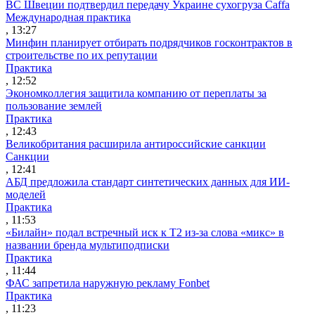
ВС Швеции подтвердил передачу Украине сухогруза Caffa
Международная практика
, 13:27
Минфин планирует отбирать подрядчиков госконтрактов в
строительстве по их репутации
Практика
, 12:52
Экономколлегия защитила компанию от переплаты за
пользование землей
Практика
, 12:43
Великобритания расширила антироссийские санкции
Санкции
, 12:41
АБД предложила стандарт синтетических данных для ИИ-
моделей
Практика
, 11:53
«Билайн» подал встречный иск к Т2 из-за слова «микс» в
названии бренда мультиподписки
Практика
, 11:44
ФАС запретила наружную рекламу Fonbet
Практика
, 11:23