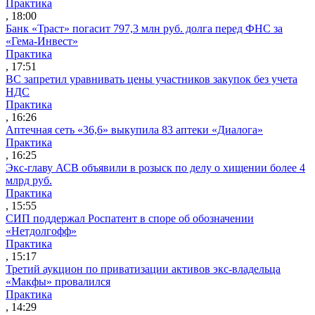
Практика
, 18:00
Банк «Траст» погасит 797,3 млн руб. долга перед ФНС за
«Гема-Инвест»
Практика
, 17:51
ВС запретил уравнивать цены участников закупок без учета
НДС
Практика
, 16:26
Аптечная сеть «36,6» выкупила 83 аптеки «Диалога»
Практика
, 16:25
Экс-главу АСВ объявили в розыск по делу о хищении более 4
млрд руб.
Практика
, 15:55
СИП поддержал Роспатент в споре об обозначении
«Нетдолгофф»
Практика
, 15:17
Третий аукцион по приватизации активов экс-владельца
«Макфы» провалился
Практика
, 14:29