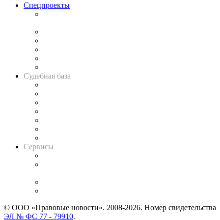
Спецпроекты
Подкаст «В здравом уме
и твёрдой памяти»
Legal Design
Банкротная панорама
Советы для литигаторов
Сговоры на торгах
Авто
Судебная база
Картотека арбитражных дел
Решения арбитражных судов
Календарь рассмотрения арбитражных дел
Досье судей
Информация о судах
RSS лента новостей
Вакансии для юристов
Сервисы
Справочно-правовая система
Casebook: мониторинг дел
и компаний
Caselook: поиск и анализ практики
CASE.ONE: управление юридической службой
© ООО «Правовые новости». 2008-2026.
Номер свидетельства
ЭЛ № ФС 77 - 79910
.