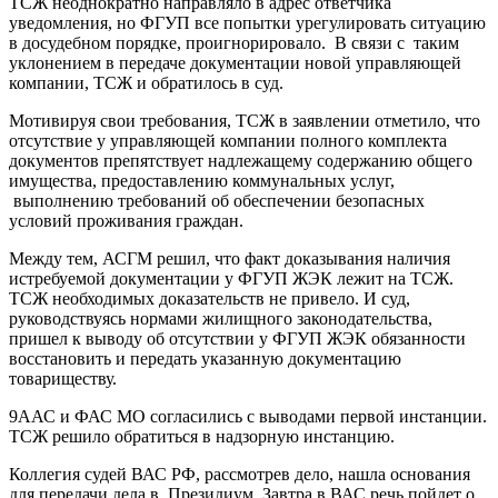
ТСЖ неоднократно направляло в адрес ответчика
уведомления, но ФГУП все попытки урегулировать ситуацию
в досудебном порядке, проигнорировало. В связи с таким
уклонением в передаче документации новой управляющей
компании, ТСЖ и обратилось в суд.
Мотивируя свои требования, ТСЖ в заявлении отметило, что
отсутствие у управляющей компании полного комплекта
документов препятствует надлежащему содержанию общего
имущества, предоставлению коммунальных услуг,
выполнению требований об обеспечении безопасных
условий проживания граждан.
Между тем, АСГМ решил, что факт доказывания наличия
истребуемой документации у ФГУП ЖЭК лежит на ТСЖ.
ТСЖ необходимых доказательств не привело. И суд,
руководствуясь нормами жилищного законодательства,
пришел к выводу об отсутствии у ФГУП ЖЭК обязанности
восстановить и передать указанную документацию
товариществу.
9ААС и ФАС МО согласились с выводами первой инстанции.
ТСЖ решило обратиться в надзорную инстанцию.
Коллегия судей ВАС РФ, рассмотрев дело, нашла основания
для передачи дела в Президиум. Завтра в ВАС речь пойдет о