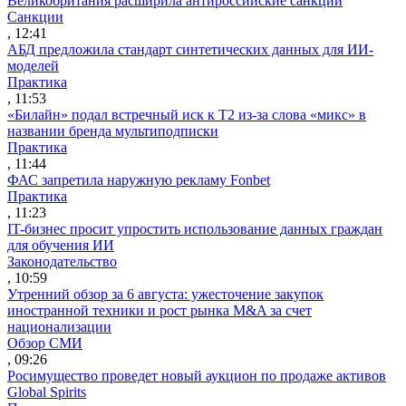
Великобритания расширила антироссийские санкции
Санкции
, 12:41
АБД предложила стандарт синтетических данных для ИИ-
моделей
Практика
, 11:53
«Билайн» подал встречный иск к Т2 из-за слова «микс» в
названии бренда мультиподписки
Практика
, 11:44
ФАС запретила наружную рекламу Fonbet
Практика
, 11:23
IT-бизнес просит упростить использование данных граждан
для обучения ИИ
Законодательство
, 10:59
Утренний обзор за 6 августа: ужесточение закупок
иностранной техники и рост рынка M&A за счет
национализации
Обзор СМИ
, 09:26
Росимущество проведет новый аукцион по продаже активов
Global Spirits