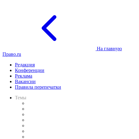
На главную
Право.ru
Редакция
Конференции
Реклама
Вакансии
Правила перепечатки
Темы
Практика
Законодательство
Процесс
Исследования
Рынок юридических услуг
Юридическое сообщество
Важнейшие правовые темы в прессе