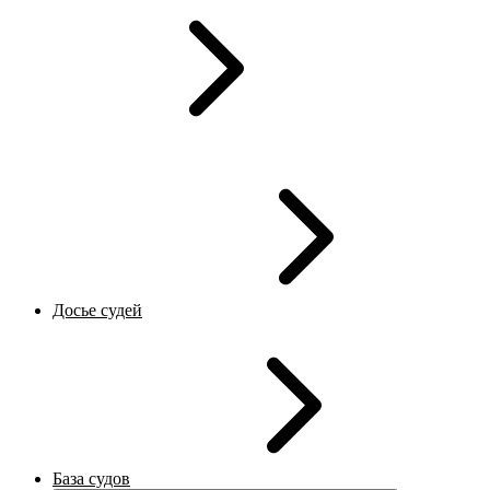
Досье судей
База судов