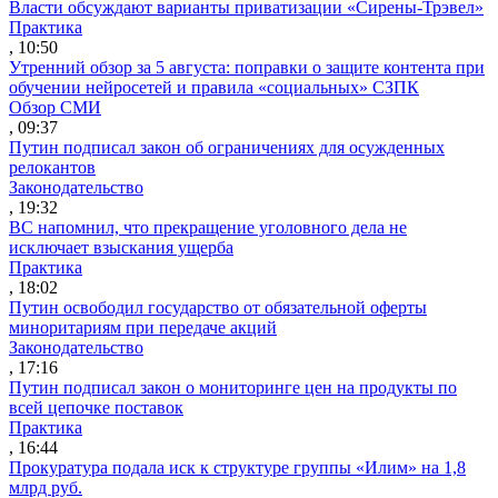
Власти обсуждают варианты приватизации «Сирены-Трэвел»
Практика
, 10:50
Утренний обзор за 5 августа: поправки о защите контента при
обучении нейросетей и правила «социальных» СЗПК
Обзор СМИ
, 09:37
Путин подписал закон об ограничениях для осужденных
релокантов
Законодательство
, 19:32
ВС напомнил, что прекращение уголовного дела не
исключает взыскания ущерба
Практика
, 18:02
Путин освободил государство от обязательной оферты
миноритариям при передаче акций
Законодательство
, 17:16
Путин подписал закон о мониторинге цен на продукты по
всей цепочке поставок
Практика
, 16:44
Прокуратура подала иск к структуре группы «Илим» на 1,8
млрд руб.