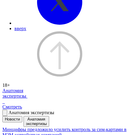
вверх
18+
Анатомия
экспертизы
Смотреть
Анатомия экспертизы
Новости
Анатомия
экспертизы
Минцифры предложило усилить контроль за сим-картами в
M2M-устройствах компаний