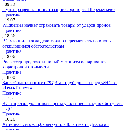
, 09:22
Путин разрешил приватизацию аэропорта Шереметьево
Практика
, 19:07
Wildberries начнет страховать товары от ударов дронов
Практика
, 18:56
ВС уточнил, когда дело можно пересмотреть по вновь
открывшимся обстоятельствам
Практика
, 18:06
Росреестр предложил новый механизм оспаривания
кадастровой стоимости
Практика
, 18:00
Банк «Траст» погасит 797,3 млн руб. долга перед ФНС за
«Гема-Инвест»
Практика
, 17:51
ВС запретил уравнивать цены участников закупок без учета
НДС
Практика
, 16:26
Аптечная сеть «36,6» выкупила 83 аптеки «Диалога»
Практика