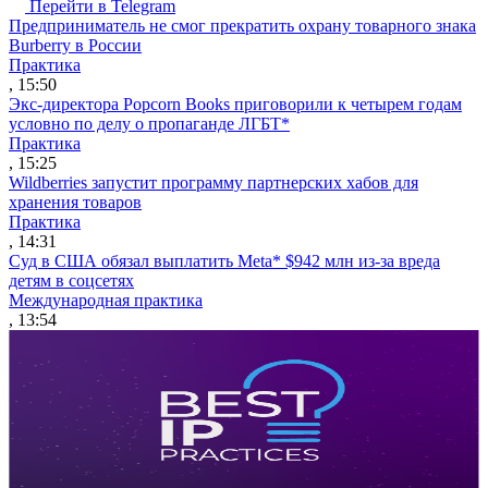
Перейти в Telegram
Предприниматель не смог прекратить охрану товарного знака
Burberry в России
Практика
, 15:50
Экс-директора Popcorn Books приговорили к четырем годам
условно по делу о пропаганде ЛГБТ*
Практика
, 15:25
Wildberries запустит программу партнерских хабов для
хранения товаров
Практика
, 14:31
Суд в США обязал выплатить Meta* $942 млн из-за вреда
детям в соцсетях
Международная практика
, 13:54