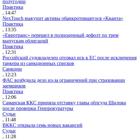
полугодии
Практика
, 14:47
NexTouch выкупит активы обанкротившегося «Кванта»
Практика
, 13:35
«Евротранс» перешел в полноценный дефолт по трем
выпускам облигаций
Практика
, 12:31
Российский судовладелец отозвал иск к ЕС после исключения
танкера из санкционных списков
Санкции
, 12:23
ФАС возбудила дело из-за ограничений при страховании
заемщиков
Практика
, 12:06
Самарская ККС приняла отставку главы облсуда Шилова
после проверки Генпрокуратуры
Судьи
, 11:48
ВККС открыла семь новых вакансий
Судьи
, 11:28