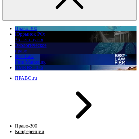
Право-300
Юррынок РФ:
35 лет спустя
Экологическое
право
Best Law
Firm Marketing
ПМЮФ 2026
ПРАВО.ru
Право-300
Конференции