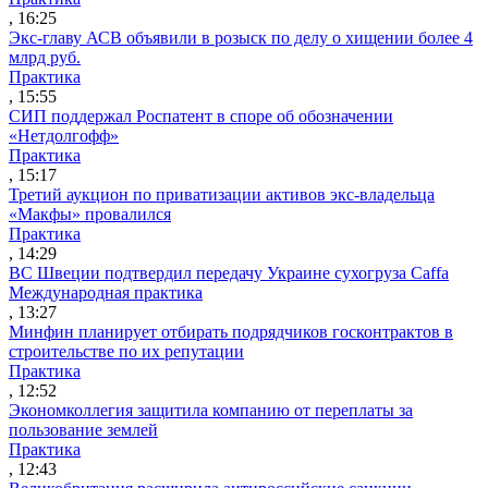
, 16:25
Экс-главу АСВ объявили в розыск по делу о хищении более 4
млрд руб.
Практика
, 15:55
СИП поддержал Роспатент в споре об обозначении
«Нетдолгофф»
Практика
, 15:17
Третий аукцион по приватизации активов экс-владельца
«Макфы» провалился
Практика
, 14:29
ВС Швеции подтвердил передачу Украине сухогруза Caffa
Международная практика
, 13:27
Минфин планирует отбирать подрядчиков госконтрактов в
строительстве по их репутации
Практика
, 12:52
Экономколлегия защитила компанию от переплаты за
пользование землей
Практика
, 12:43