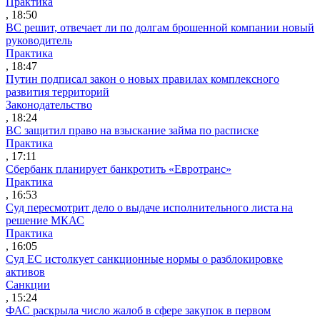
Практика
, 18:50
ВС решит, отвечает ли по долгам брошенной компании новый
руководитель
Практика
, 18:47
Путин подписал закон о новых правилах комплексного
развития территорий
Законодательство
, 18:24
ВС защитил право на взыскание займа по расписке
Практика
, 17:11
Сбербанк планирует банкротить «Евротранс»
Практика
, 16:53
Суд пересмотрит дело о выдаче исполнительного листа на
решение МКАС
Практика
, 16:05
Суд ЕС истолкует санкционные нормы о разблокировке
активов
Санкции
, 15:24
ФАС раскрыла число жалоб в сфере закупок в первом