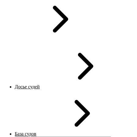
Досье судей
База судов