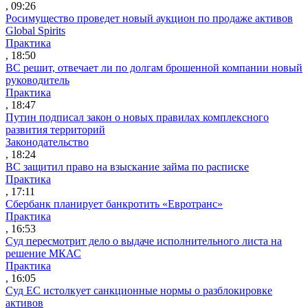
, 09:26
Росимущество проведет новый аукцион по продаже активов
Global Spirits
Практика
, 18:50
ВС решит, отвечает ли по долгам брошенной компании новый
руководитель
Практика
, 18:47
Путин подписал закон о новых правилах комплексного
развития территорий
Законодательство
, 18:24
ВС защитил право на взыскание займа по расписке
Практика
, 17:11
Сбербанк планирует банкротить «Евротранс»
Практика
, 16:53
Суд пересмотрит дело о выдаче исполнительного листа на
решение МКАС
Практика
, 16:05
Суд ЕС истолкует санкционные нормы о разблокировке
активов