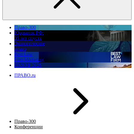
Право-300
Юррынок РФ:
35 лет спустя
Экологическое
право
Best Law
Firm Marketing
ПМЮФ 2026
ПРАВО.ru
Право-300
Конференции