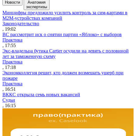
Новости
Анатомия
экспертизы
Минцифры предложило усилить контроль за сим-картами в
M2M-устройствах компаний
Законодательство
, 19:02
ВС рассмотрит иск о снятии партии «Яблоко» с выборов
Практика
, 17:55
Экс-владельца бутика Cartier осудили на девять с половиной
лет за таможенную схему
Практика
, 17:18
Экономколлегия решит, кто должен возмещать ущерб при
пожаре
Практика
, 16:51
ВККС открыла семь новых вакансий
Судьи
, 16:15