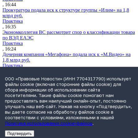
, 16:44
Прокуратура подала иск к структуре группы «Илим» на 1,8
млрд руб.
Практика
, 16:35
Экономколлегия ВС рассмотрит спор о классификации товара
по ВЭД ЕАЭС
Практика
, 16:24
Дочерняя компания «Мегафона» подала иск к «М.Видео» на
1,8 млрд руб.
Практика
, 15:50
СИП проверит отмену патента на систему управления
ООО «Правовые Новости» (ИНН 7704317790) использует
устройствами после возражений «Яндекса»
файлы cookie (включая сторонние файлы cookie) для
Практика
сбора информации об использовании сайта
, 15:17
посетителями. Такие файлы cookie помогают нам
Суды 10 стран рассматривают иски российской «дочки»
предоставлять вам наилучший онлайн-опыт, постоянно
Google о возврате дивидендов
улучшать наш веб-сайт. Нажав на кнопку «Подтвердить»,
Международная практика
вы даете согласие на обработку файлов cookie в
, 14:09
соответствии с условиями, изложенными в нашей
Политике использования cookie-файлов
.
Подтвердить
Реклама
Адвокатское бюро Санкт-Петербурга «Вертикаль» ИНН 7841290773
Реклама
ООО "Право.ру" ИНН: 7704835288