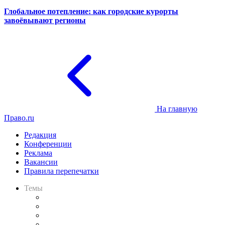
Глобальное потепление: как городские курорты
завоёвывают регионы
На главную
Право.ru
Редакция
Конференции
Реклама
Вакансии
Правила перепечатки
Темы
Практика
Законодательство
Процесс
Исследования