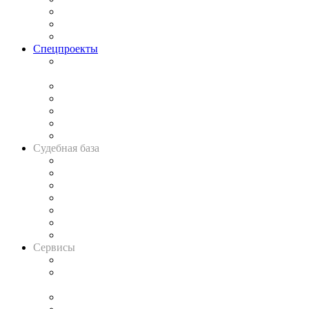
Рынок юридических услуг
Юридическое сообщество
Важнейшие правовые темы в прессе
Спецпроекты
Подкаст «В здравом уме
и твёрдой памяти»
Legal Design
Банкротная панорама
Советы для литигаторов
Сговоры на торгах
Авто
Судебная база
Картотека арбитражных дел
Решения арбитражных судов
Календарь рассмотрения арбитражных дел
Досье судей
Информация о судах
RSS лента новостей
Вакансии для юристов
Сервисы
Справочно-правовая система
Casebook: мониторинг дел
и компаний
Caselook: поиск и анализ практики