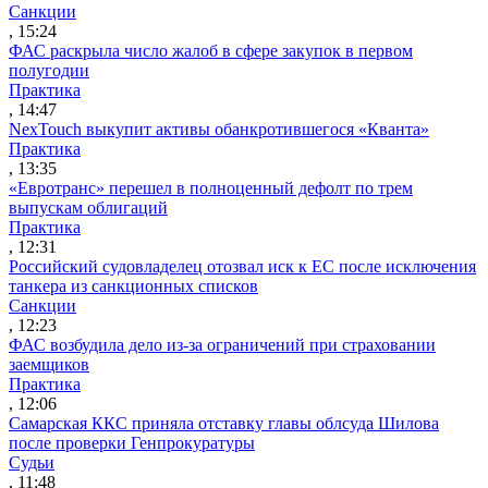
Санкции
, 15:24
ФАС раскрыла число жалоб в сфере закупок в первом
полугодии
Практика
, 14:47
NexTouch выкупит активы обанкротившегося «Кванта»
Практика
, 13:35
«Евротранс» перешел в полноценный дефолт по трем
выпускам облигаций
Практика
, 12:31
Российский судовладелец отозвал иск к ЕС после исключения
танкера из санкционных списков
Санкции
, 12:23
ФАС возбудила дело из-за ограничений при страховании
заемщиков
Практика
, 12:06
Самарская ККС приняла отставку главы облсуда Шилова
после проверки Генпрокуратуры
Судьи
, 11:48