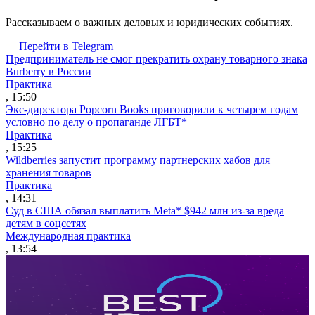
Рассказываем о важных деловых и юридических событиях.
Перейти в Telegram
Предприниматель не смог прекратить охрану товарного знака
Burberry в России
Практика
, 15:50
Экс-директора Popcorn Books приговорили к четырем годам
условно по делу о пропаганде ЛГБТ*
Практика
, 15:25
Wildberries запустит программу партнерских хабов для
хранения товаров
Практика
, 14:31
Суд в США обязал выплатить Meta* $942 млн из-за вреда
детям в соцсетях
Международная практика
, 13:54