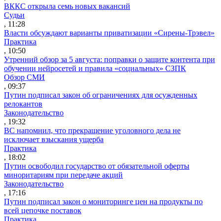
ВККС открыла семь новых вакансий
Судьи
, 11:28
Власти обсуждают варианты приватизации «Сирены-Трэвел»
Практика
, 10:50
Утренний обзор за 5 августа: поправки о защите контента при
обучении нейросетей и правила «социальных» СЗПК
Обзор СМИ
, 09:37
Путин подписал закон об ограничениях для осужденных
релокантов
Законодательство
, 19:32
ВС напомнил, что прекращение уголовного дела не
исключает взыскания ущерба
Практика
, 18:02
Путин освободил государство от обязательной оферты
миноритариям при передаче акций
Законодательство
, 17:16
Путин подписал закон о мониторинге цен на продукты по
всей цепочке поставок
Практика