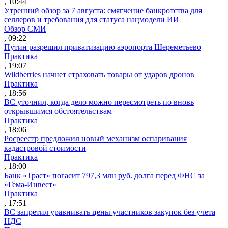
, 10:44
Утренний обзор за 7 августа: смягчение банкротства для
селлеров и требования для статуса нацмодели ИИ
Обзор СМИ
, 09:22
Путин разрешил приватизацию аэропорта Шереметьево
Практика
, 19:07
Wildberries начнет страховать товары от ударов дронов
Практика
, 18:56
ВС уточнил, когда дело можно пересмотреть по вновь
открывшимся обстоятельствам
Практика
, 18:06
Росреестр предложил новый механизм оспаривания
кадастровой стоимости
Практика
, 18:00
Банк «Траст» погасит 797,3 млн руб. долга перед ФНС за
«Гема-Инвест»
Практика
, 17:51
ВС запретил уравнивать цены участников закупок без учета
НДС