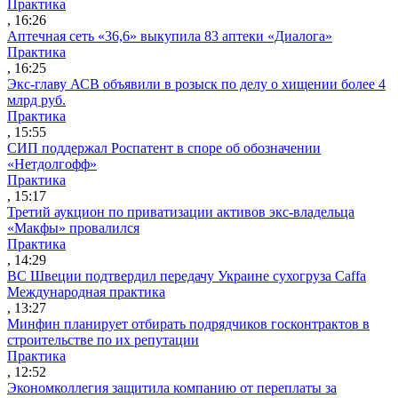
Практика
, 16:26
Аптечная сеть «36,6» выкупила 83 аптеки «Диалога»
Практика
, 16:25
Экс-главу АСВ объявили в розыск по делу о хищении более 4
млрд руб.
Практика
, 15:55
СИП поддержал Роспатент в споре об обозначении
«Нетдолгофф»
Практика
, 15:17
Третий аукцион по приватизации активов экс-владельца
«Макфы» провалился
Практика
, 14:29
ВС Швеции подтвердил передачу Украине сухогруза Caffa
Международная практика
, 13:27
Минфин планирует отбирать подрядчиков госконтрактов в
строительстве по их репутации
Практика
, 12:52
Экономколлегия защитила компанию от переплаты за