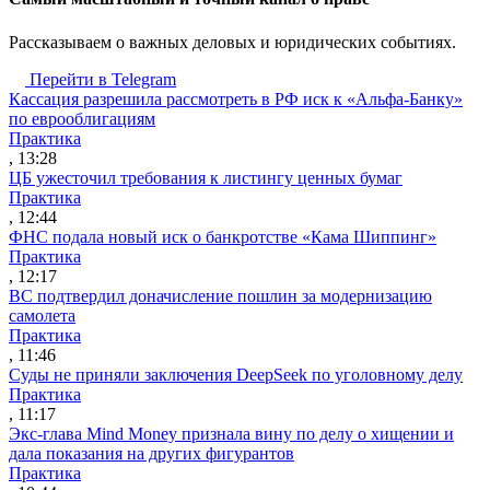
Рассказываем о важных деловых и юридических событиях.
Перейти в Telegram
Кассация разрешила рассмотреть в РФ иск к «Альфа-Банку»
по еврооблигациям
Практика
, 13:28
ЦБ ужесточил требования к листингу ценных бумаг
Практика
, 12:44
ФНС подала новый иск о банкротстве «Кама Шиппинг»
Практика
, 12:17
ВС подтвердил доначисление пошлин за модернизацию
самолета
Практика
, 11:46
Суды не приняли заключения DeepSeek по уголовному делу
Практика
, 11:17
Экс-глава Mind Money признала вину по делу о хищении и
дала показания на других фигурантов
Практика