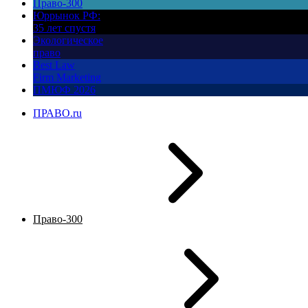
Право-300
Юррынок РФ:
35 лет спустя
Экологическое
право
Best Law
Firm Marketing
ПМЮФ 2026
ПРАВО.ru
Право-300