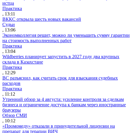
истца
Практика
, 13:11
ВККС открыла шесть новых вакансий
Судьи
, 13:06
Экономколлегия решит, можно ли уменьшить сумму гарантии
на стоимость выполненных работ
Практика
, 13:04
Wildberries планирует запустить в 2027 году два крупных
склада в Казахстане
Практика
, 12:29
ВС разъяснил, как считать срок для взыскания судебных
расходов
Практика
, 11:12
Утренний обзор за 4 августа: усиление контроля за сделкам
бизнеса и ограничение доступа к банкам через иностранные
браузеры
Обзор СМИ
, 10:12
«Промомеду» отказали в принудительной лицензии на
препарат для терапии ВИЧ