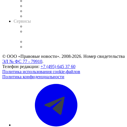
Досье судей
Информация о судах
RSS лента новостей
Вакансии для юристов
Сервисы
Справочно-правовая система
Casebook: мониторинг дел
и компаний
Caselook: поиск и анализ практики
CASE.ONE: управление юридической службой
© ООО «Правовые новости». 2008-2026.
Номер свидетельства
ЭЛ № ФС 77 - 79910
.
Телефон редакции:
+7 (495) 645 37 60
Политика использования cookie-файлов
Политика конфиденциальности