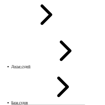
Досье судей
База судов