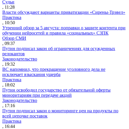
Судьи
, 11:28
Власти обсуждают варианты приватизации «Сирены-Трэвел»
Практика
, 10:50
Утренний обзор за 5 августа: поправки о защите контента при
обучении нейросетей и правила «социальных» СЗПК
Обзор СМИ
, 09:37
Путин подписал закон об ограничениях для осужденных
релокантов
Законодательство
, 19:32
ВС напомнил, что прекращение уголовного дела не
исключает взыскания ущерба
Практика
, 18:02
Путин освободил государство от обязательной оферты
миноритариям при передаче акций
Законодательство
, 17:16
Путин подписал закон о мониторинге цен на продукты по
всей цепочке поставок
Практика
, 16:44