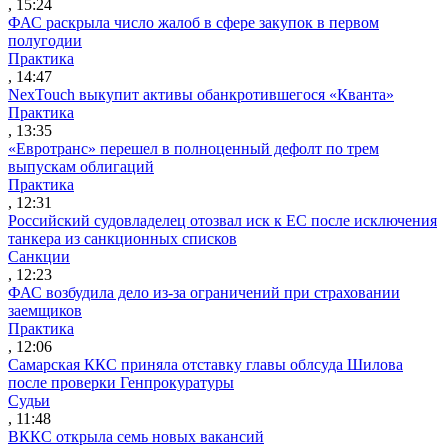
, 15:24
ФАС раскрыла число жалоб в сфере закупок в первом
полугодии
Практика
, 14:47
NexTouch выкупит активы обанкротившегося «Кванта»
Практика
, 13:35
«Евротранс» перешел в полноценный дефолт по трем
выпускам облигаций
Практика
, 12:31
Российский судовладелец отозвал иск к ЕС после исключения
танкера из санкционных списков
Санкции
, 12:23
ФАС возбудила дело из-за ограничений при страховании
заемщиков
Практика
, 12:06
Самарская ККС приняла отставку главы облсуда Шилова
после проверки Генпрокуратуры
Судьи
, 11:48
ВККС открыла семь новых вакансий