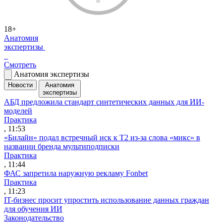
18+
Анатомия
экспертизы
Смотреть
Анатомия экспертизы
Новости
Анатомия
экспертизы
АБД предложила стандарт синтетических данных для ИИ-
моделей
Практика
, 11:53
«Билайн» подал встречный иск к Т2 из-за слова «микс» в
названии бренда мультиподписки
Практика
, 11:44
ФАС запретила наружную рекламу Fonbet
Практика
, 11:23
IT-бизнес просит упростить использование данных граждан
для обучения ИИ
Законодательство