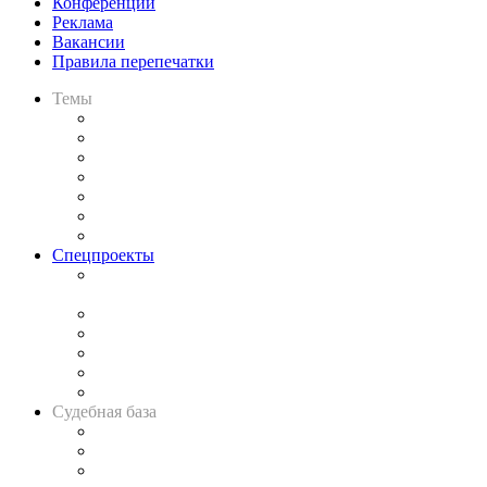
Конференции
Реклама
Вакансии
Правила перепечатки
Темы
Практика
Законодательство
Процесс
Исследования
Рынок юридических услуг
Юридическое сообщество
Важнейшие правовые темы в прессе
Спецпроекты
Подкаст «В здравом уме
и твёрдой памяти»
Legal Design
Банкротная панорама
Советы для литигаторов
Сговоры на торгах
Авто
Судебная база
Картотека арбитражных дел
Решения арбитражных судов
Календарь рассмотрения арбитражных дел