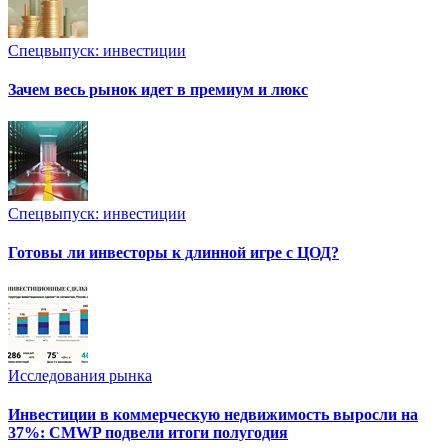
Спецвыпуск: инвестиции
Зачем весь рынок идет в премиум и люкс
Спецвыпуск: инвестиции
Готовы ли инвесторы к длинной игре с ЦОД?
Исследования рынка
Инвестиции в коммерческую недвижимость выросли на
37%: CMWP подвели итоги полугодия