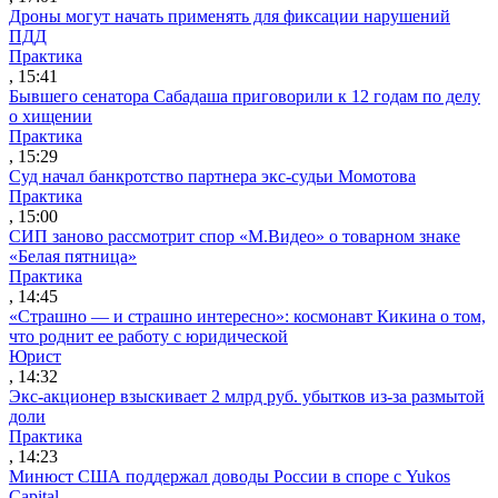
Дроны могут начать применять для фиксации нарушений
ПДД
Практика
, 15:41
Бывшего сенатора Сабадаша приговорили к 12 годам по делу
о хищении
Практика
, 15:29
Суд начал банкротство партнера экс-судьи Момотова
Практика
, 15:00
СИП заново рассмотрит спор «М.Видео» о товарном знаке
«Белая пятница»
Практика
, 14:45
«Страшно — и страшно интересно»: космонавт Кикина о том,
что роднит ее работу с юридической
Юрист
, 14:32
Экс-акционер взыскивает 2 млрд руб. убытков из-за размытой
доли
Практика
, 14:23
Минюст США поддержал доводы России в споре с Yukos
Capital