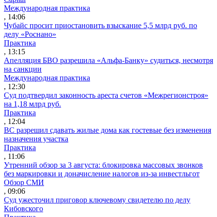
Международная практика
, 14:06
Чубайс просит приостановить взыскание 5,5 млрд руб. по
делу «Роснано»
Практика
, 13:15
Апелляция БВО разрешила «Альфа-Банку» судиться, несмотря
на санкции
Международная практика
, 12:30
Суд подтвердил законность ареста счетов «Межрегионстроя»
на 1,18 млрд руб.
Практика
, 12:04
ВС разрешил сдавать жилые дома как гостевые без изменения
назначения участка
Практика
, 11:06
Утренний обзор за 3 августа: блокировка массовых звонков
без маркировки и доначисление налогов из-за инвестльгот
Обзор СМИ
, 09:06
Суд ужесточил приговор ключевому свидетелю по делу
Кибовского