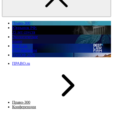
Право-300
Юррынок РФ:
35 лет спустя
Экологическое
право
Best Law
Firm Marketing
ПМЮФ 2026
ПРАВО.ru
Право-300
Конференции