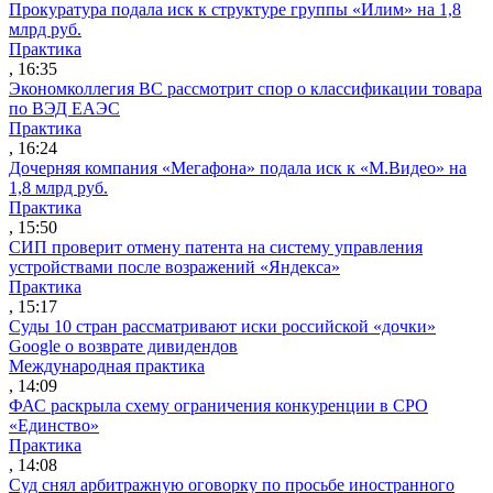
Прокуратура подала иск к структуре группы «Илим» на 1,8
млрд руб.
Практика
, 16:35
Экономколлегия ВС рассмотрит спор о классификации товара
по ВЭД ЕАЭС
Практика
, 16:24
Дочерняя компания «Мегафона» подала иск к «М.Видео» на
1,8 млрд руб.
Практика
, 15:50
СИП проверит отмену патента на систему управления
устройствами после возражений «Яндекса»
Практика
, 15:17
Суды 10 стран рассматривают иски российской «дочки»
Google о возврате дивидендов
Международная практика
, 14:09
ФАС раскрыла схему ограничения конкуренции в СРО
«Единство»
Практика
, 14:08
Суд снял арбитражную оговорку по просьбе иностранного