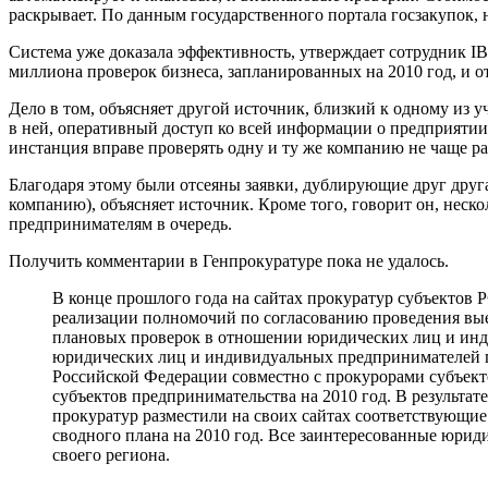
раскрывает. По данным государственного портала госзакупок, н
Система уже доказала эффективность, утверждает сотрудник 
миллиона проверок бизнеса, запланированных на 2010 год, и от
Дело в том, объясняет другой источник, близкий к одному из
в ней, оперативный доступ ко всей информации о предприятии,
инстанция вправе проверять одну и ту же компанию не чаще раз
Благодаря этому были отсеяны заявки, дублирующие друг друг
компанию), объясняет источник. Кроме того, говорит он, неск
предпринимателям в очередь.
Получить комментарии в Генпрокуратуре пока не удалось.
В конце прошлого года на сайтах прокуратур субъектов
реализации полномочий по согласованию проведения вые
плановых проверок в отношении юридических лиц и инд
юридических лиц и индивидуальных предпринимателей пр
Российской Федерации совместно с прокурорами субъек
субъектов предпринимательства на 2010 год. В результ
прокуратур разместили на своих сайтах соответствующие
сводного плана на 2010 год. Все заинтересованные юри
своего региона.