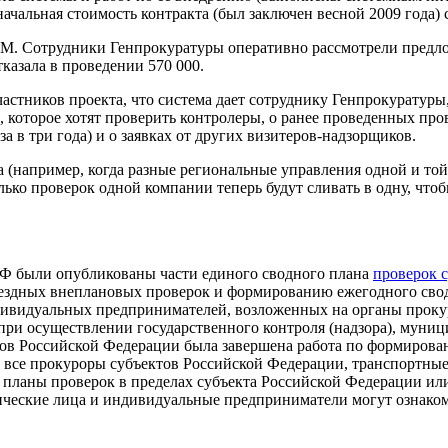
ачальная стоимость контракта (был заключен весной 2009 года) 
IBM. Сотрудники Генпрокуратуры оперативно рассмотрели пред
казала в проведении 570 000.
 участников проекта, что система дает сотруднику Генпрокурату
 которое хотят проверить контролеры, о ранее проведенных про
а в три года) и о заявках от других визитеров-надзорщиков.
а (например, когда разные региональные управления одной и то
олько проверок одной компании теперь будут сливать в одну, ч
 РФ были опубликованы части единого сводного плана
проверок 
здных внеплановых проверок и формированию ежегодного сводн
ивидуальных предпринимателей, возложенных на органы проку
и осуществлении государственного контроля (надзора), муниц
тов Российской Федерации была завершена работа по формирова
ате все прокуроры субъектов Российской Федерации, транспорт
 планы проверок в пределах субъекта Российской Федерации ил
дические лица и индивидуальные предприниматели могут ознаком