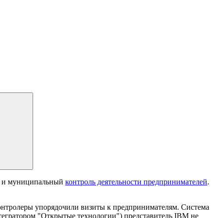
ый и муниципальный
контроль деятельности предпринимателей
.
 контролеры упорядочили визиты к предпринимателям. Система
тегратором "Открытые технологии") представитель IBM не