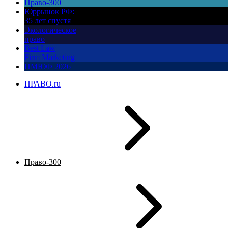
Право-300
Юррынок РФ:
35 лет спустя
Экологическое
право
Best Law
Firm Marketing
ПМЮФ 2026
ПРАВО.ru
Право-300