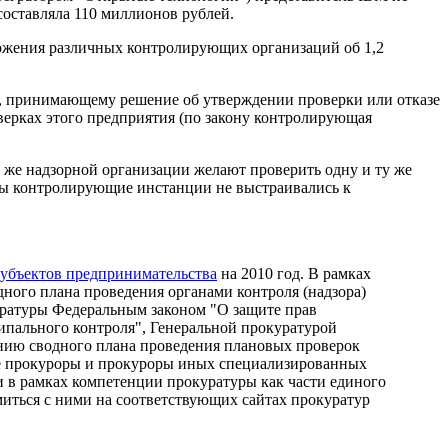
составляла 110 миллионов рублей.
ложения различных контролирующих организаций об 1,2
ры, принимающему решение об утверждении проверки или отказе
верках этого предприятия (по закону контролирующая
й же надзорной организации желают проверить одну и ту же
тобы контролирующие инстанции не выстраивались к
субъектов предпринимательства
на 2010 год. В рамках
ого плана проведения органами контроля (надзора)
ратуры Федеральным законом "О защите прав
ипального контроля", Генеральной прокуратурой
нию сводного плана проведения плановых проверок
ные прокуроры и прокуроры иных специализированных
и в рамках компетенции прокуратуры как части единого
иться с ними на соответствующих сайтах прокуратур