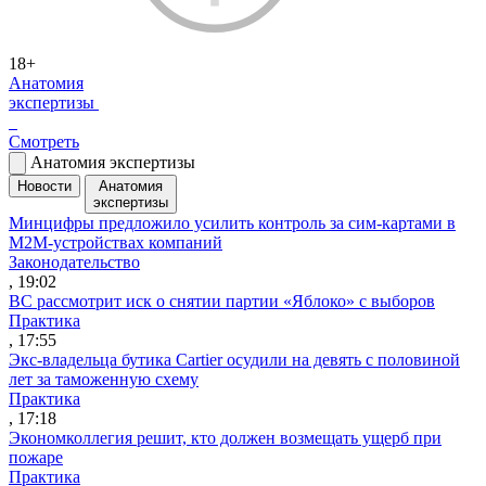
18+
Анатомия
экспертизы
Смотреть
Анатомия экспертизы
Новости
Анатомия
экспертизы
Минцифры предложило усилить контроль за сим-картами в
M2M-устройствах компаний
Законодательство
, 19:02
ВС рассмотрит иск о снятии партии «Яблоко» с выборов
Практика
, 17:55
Экс-владельца бутика Cartier осудили на девять с половиной
лет за таможенную схему
Практика
, 17:18
Экономколлегия решит, кто должен возмещать ущерб при
пожаре
Практика