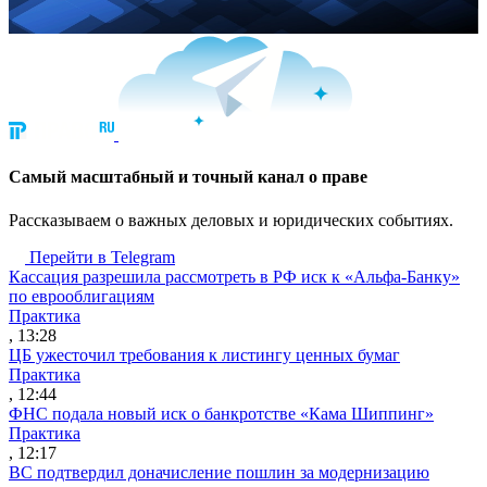
Cамый масштабный и точный канал о праве
Рассказываем о важных деловых и юридических событиях.
Перейти в Telegram
Кассация разрешила рассмотреть в РФ иск к «Альфа-Банку»
по еврооблигациям
Практика
, 13:28
ЦБ ужесточил требования к листингу ценных бумаг
Практика
, 12:44
ФНС подала новый иск о банкротстве «Кама Шиппинг»
Практика
, 12:17
ВС подтвердил доначисление пошлин за модернизацию