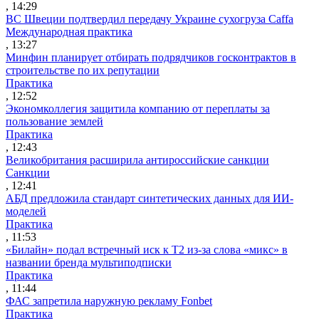
, 14:29
ВС Швеции подтвердил передачу Украине сухогруза Caffa
Международная практика
, 13:27
Минфин планирует отбирать подрядчиков госконтрактов в
строительстве по их репутации
Практика
, 12:52
Экономколлегия защитила компанию от переплаты за
пользование землей
Практика
, 12:43
Великобритания расширила антироссийские санкции
Санкции
, 12:41
АБД предложила стандарт синтетических данных для ИИ-
моделей
Практика
, 11:53
«Билайн» подал встречный иск к Т2 из-за слова «микс» в
названии бренда мультиподписки
Практика
, 11:44
ФАС запретила наружную рекламу Fonbet
Практика