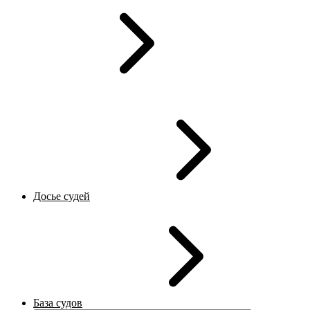
Досье судей
База судов