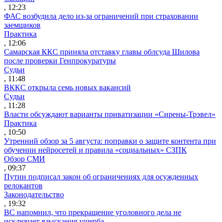
, 12:23
ФАС возбудила дело из-за ограничений при страховании
заемщиков
Практика
, 12:06
Самарская ККС приняла отставку главы облсуда Шилова
после проверки Генпрокуратуры
Судьи
, 11:48
ВККС открыла семь новых вакансий
Судьи
, 11:28
Власти обсуждают варианты приватизации «Сирены-Трэвел»
Практика
, 10:50
Утренний обзор за 5 августа: поправки о защите контента при
обучении нейросетей и правила «социальных» СЗПК
Обзор СМИ
, 09:37
Путин подписал закон об ограничениях для осужденных
релокантов
Законодательство
, 19:32
ВС напомнил, что прекращение уголовного дела не
исключает взыскания ущерба