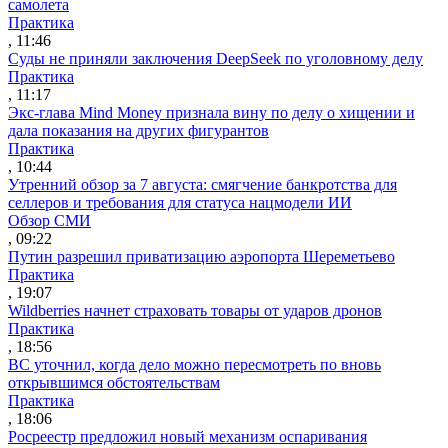
самолета
Практика
, 11:46
Суды не приняли заключения DeepSeek по уголовному делу
Практика
, 11:17
Экс-глава Mind Money признала вину по делу о хищении и
дала показания на других фигурантов
Практика
, 10:44
Утренний обзор за 7 августа: смягчение банкротства для
селлеров и требования для статуса нацмодели ИИ
Обзор СМИ
, 09:22
Путин разрешил приватизацию аэропорта Шереметьево
Практика
, 19:07
Wildberries начнет страховать товары от ударов дронов
Практика
, 18:56
ВС уточнил, когда дело можно пересмотреть по вновь
открывшимся обстоятельствам
Практика
, 18:06
Росреестр предложил новый механизм оспаривания