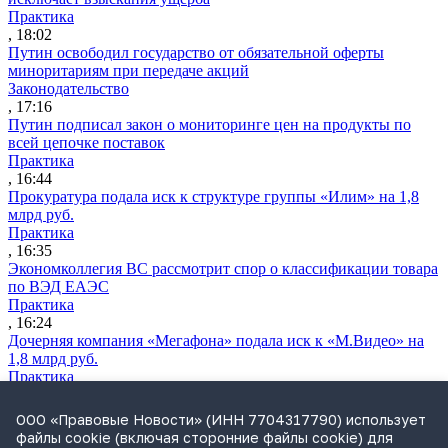
Практика
, 18:02
Путин освободил государство от обязательной оферты
миноритариям при передаче акций
Законодательство
, 17:16
Путин подписал закон о мониторинге цен на продукты по
всей цепочке поставок
Практика
, 16:44
Прокуратура подала иск к структуре группы «Илим» на 1,8
млрд руб.
Практика
, 16:35
Экономколлегия ВС рассмотрит спор о классификации товара
по ВЭД ЕАЭС
Практика
, 16:24
Дочерняя компания «Мегафона» подала иск к «М.Видео» на
1,8 млрд руб.
Практика
, 15:50
СИП проверит отмену патента на систему управления
ООО «Правовые Новости» (ИНН 7704317790) использует
устройствами после возражений «Яндекса»
файлы cookie (включая сторонние файлы cookie) для