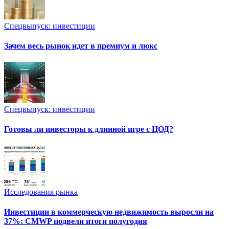
Спецвыпуск: инвестиции
Зачем весь рынок идет в премиум и люкс
Спецвыпуск: инвестиции
Готовы ли инвесторы к длинной игре с ЦОД?
Исследования рынка
Инвестиции в коммерческую недвижимость выросли на
37%: CMWP подвели итоги полугодия