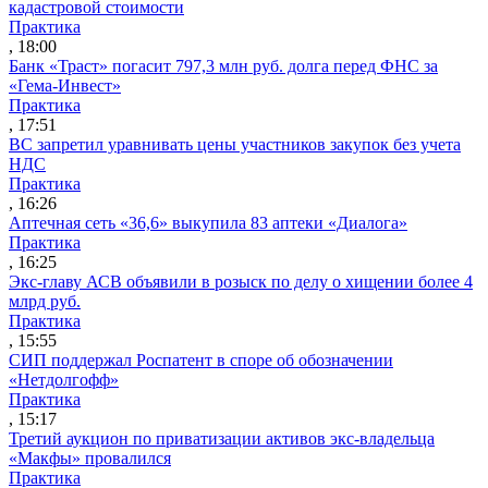
кадастровой стоимости
Практика
, 18:00
Банк «Траст» погасит 797,3 млн руб. долга перед ФНС за
«Гема-Инвест»
Практика
, 17:51
ВС запретил уравнивать цены участников закупок без учета
НДС
Практика
, 16:26
Аптечная сеть «36,6» выкупила 83 аптеки «Диалога»
Практика
, 16:25
Экс-главу АСВ объявили в розыск по делу о хищении более 4
млрд руб.
Практика
, 15:55
СИП поддержал Роспатент в споре об обозначении
«Нетдолгофф»
Практика
, 15:17
Третий аукцион по приватизации активов экс-владельца
«Макфы» провалился
Практика