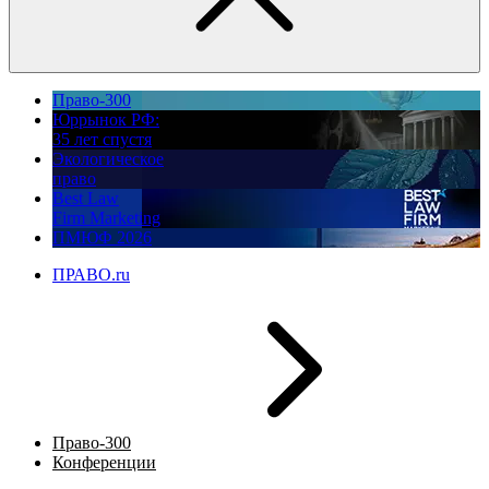
Право-300
Юррынок РФ:
35 лет спустя
Экологическое
право
Best Law
Firm Marketing
ПМЮФ 2026
ПРАВО.ru
Право-300
Конференции