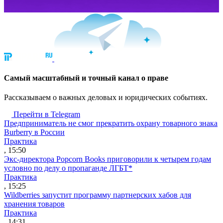
Cамый масштабный и точный канал о праве
Рассказываем о важных деловых и юридических событиях.
Перейти в Telegram
Предприниматель не смог прекратить охрану товарного знака
Burberry в России
Практика
, 15:50
Экс-директора Popcorn Books приговорили к четырем годам
условно по делу о пропаганде ЛГБТ*
Практика
, 15:25
Wildberries запустит программу партнерских хабов для
хранения товаров
Практика
, 14:31