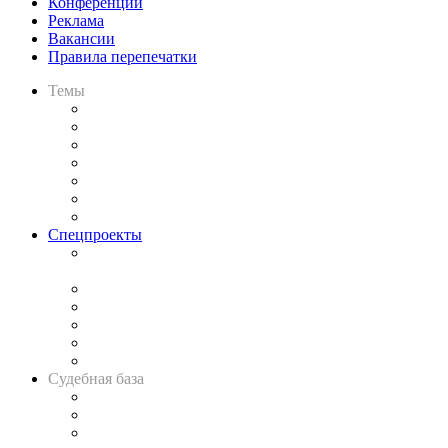
Конференции
Реклама
Вакансии
Правила перепечатки
Темы
Практика
Законодательство
Процесс
Исследования
Рынок юридических услуг
Юридическое сообщество
Важнейшие правовые темы в прессе
Спецпроекты
Подкаст «В здравом уме
и твёрдой памяти»
Legal Design
Банкротная панорама
Советы для литигаторов
Сговоры на торгах
Авто
Судебная база
Картотека арбитражных дел
Решения арбитражных судов
Календарь рассмотрения арбитражных дел