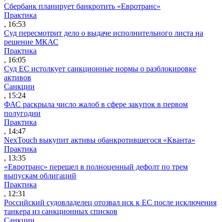
Сбербанк планирует банкротить «Евротранс»
Практика
, 16:53
Суд пересмотрит дело о выдаче исполнительного листа на
решение МКАС
Практика
, 16:05
Суд ЕС истолкует санкционные нормы о разблокировке
активов
Санкции
, 15:24
ФАС раскрыла число жалоб в сфере закупок в первом
полугодии
Практика
, 14:47
NexTouch выкупит активы обанкротившегося «Кванта»
Практика
, 13:35
«Евротранс» перешел в полноценный дефолт по трем
выпускам облигаций
Практика
, 12:31
Российский судовладелец отозвал иск к ЕС после исключения
танкера из санкционных списков
Санкции