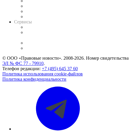
Досье судей
Информация о судах
RSS лента новостей
Вакансии для юристов
Сервисы
Справочно-правовая система
Casebook: мониторинг дел
и компаний
Caselook: поиск и анализ практики
CASE.ONE: управление юридической службой
© ООО «Правовые новости». 2008-2026.
Номер свидетельства
ЭЛ № ФС 77 - 79910
.
Телефон редакции:
+7 (495) 645 37 60
Политика использования cookie-файлов
Политика конфиденциальности