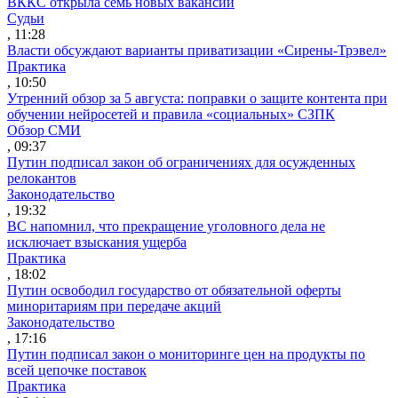
ВККС открыла семь новых вакансий
Судьи
, 11:28
Власти обсуждают варианты приватизации «Сирены-Трэвел»
Практика
, 10:50
Утренний обзор за 5 августа: поправки о защите контента при
обучении нейросетей и правила «социальных» СЗПК
Обзор СМИ
, 09:37
Путин подписал закон об ограничениях для осужденных
релокантов
Законодательство
, 19:32
ВС напомнил, что прекращение уголовного дела не
исключает взыскания ущерба
Практика
, 18:02
Путин освободил государство от обязательной оферты
миноритариям при передаче акций
Законодательство
, 17:16
Путин подписал закон о мониторинге цен на продукты по
всей цепочке поставок
Практика