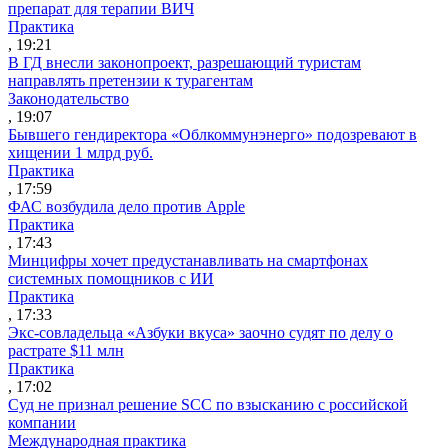
препарат для терапии ВИЧ
Практика
, 19:21
В ГД внесли законопроект, разрешающий туристам
направлять претензии к турагентам
Законодательство
, 19:07
Бывшего гендиректора «Облкоммунэнерго» подозревают в
хищении 1 млрд руб.
Практика
, 17:59
ФАС возбудила дело против Apple
Практика
, 17:43
Минцифры хочет предустанавливать на смартфонах
системных помощников с ИИ
Практика
, 17:33
Экс-совладельца «Азбуки вкуса» заочно судят по делу о
растрате $11 млн
Практика
, 17:02
Суд не признал решение SCC по взысканию с российской
компании
Международная практика