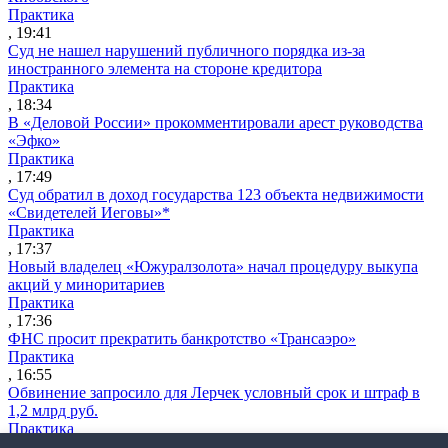
Практика
, 19:41
Суд не нашел нарушений публичного порядка из-за
иностранного элемента на стороне кредитора
Практика
, 18:34
В «Деловой России» прокомментировали арест руководства
«Эфко»
Практика
, 17:49
Суд обратил в доход государства 123 объекта недвижимости
«Свидетелей Иеговы»*
Практика
, 17:37
Новый владелец «Южуралзолота» начал процедуру выкупа
акций у миноритариев
Практика
, 17:36
ФНС просит прекратить банкротство «Трансаэро»
Практика
, 16:55
Обвинение запросило для Лерчек условный срок и штраф в
1,2 млрд руб.
Практика
, 15:36