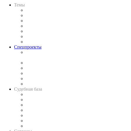
Темы
Практика
Законодательство
Процесс
Исследования
Рынок юридических услуг
Юридическое сообщество
Важнейшие правовые темы в прессе
Спецпроекты
Подкаст «В здравом уме
и твёрдой памяти»
Legal Design
Банкротная панорама
Советы для литигаторов
Сговоры на торгах
Авто
Судебная база
Картотека арбитражных дел
Решения арбитражных судов
Календарь рассмотрения арбитражных дел
Досье судей
Информация о судах
RSS лента новостей
Вакансии для юристов