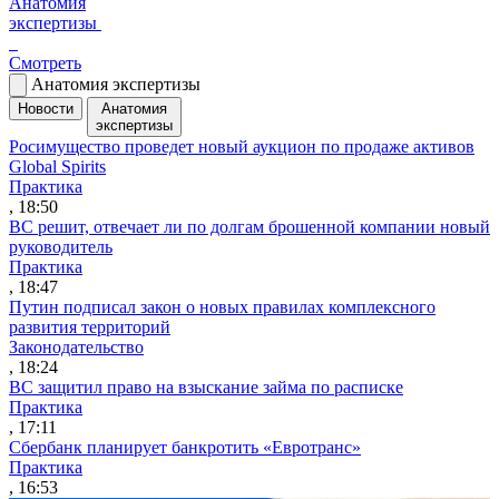
Анатомия
экспертизы
Смотреть
Анатомия экспертизы
Новости
Анатомия
экспертизы
Росимущество проведет новый аукцион по продаже активов
Global Spirits
Практика
, 18:50
ВС решит, отвечает ли по долгам брошенной компании новый
руководитель
Практика
, 18:47
Путин подписал закон о новых правилах комплексного
развития территорий
Законодательство
, 18:24
ВС защитил право на взыскание займа по расписке
Практика
, 17:11
Сбербанк планирует банкротить «Евротранс»
Практика
, 16:53