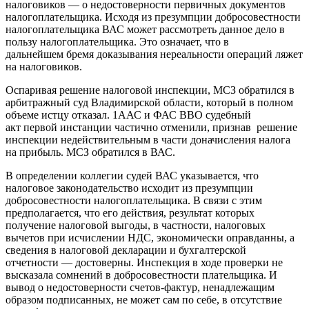
налоговиков — о недостоверности первичных документов
налогоплательщика. Исходя из презумпции добросовестности
налогоплательщика ВАС может рассмотреть данное дело в
пользу налогоплательщика. Это означает, что в
дальнейшем бремя доказывания нереальности операций ляжет
на налоговиков.
Оспаривая решение налоговой инспекции, МСЗ обратился в
арбитражный суд Владимирской области, который в полном
объеме истцу отказал. 1ААС и ФАС ВВО судебный
акт первой инстанции частично отменили, признав решение
инспекции недействительным в части доначисления налога
на прибыль. МСЗ обратился в ВАС.
В определении коллегии судей ВАС указывается, что
налоговое законодательство исходит из презумпции
добросовестности налогоплательщика. В связи с этим
предполагается, что его действия, результат которых
получение налоговой выгоды, в частности, налоговых
вычетов при исчислении НДС, экономически оправданны, а
сведения в налоговой декларации и бухгалтерской
отчетности — достоверны. Инспекция в ходе проверки не
высказала сомнений в добросовестности плательщика. И
вывод о недостоверности счетов-фактур, ненадлежащим
образом подписанных, не может сам по себе, в отсутствие