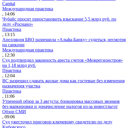
Capital
Международная практика
, 14:06
Чубайс просит приостановить взыскание 5,5 млрд руб. по
делу «Роснано»
Практика
, 13:15
Апелляция БВО разрешила «Альфа-Банку» судиться, несмотря
на санкции
Международная практика
, 12:30
Суд подтвердил законность ареста счетов «Межрегионстроя»
на 1,18 млрд руб.
Практика
, 12:04
ВС разрешил сдавать жилые дома как гостевые без изменения
назначения участка
Практика
, 11:06
Утренний обзор за 3 августа: блокировка массовых звонков
без маркировки и доначисление налогов из-за инвестльгот
Обзор СМИ
, 09:06
Суд ужесточил приговор ключевому свидетелю по делу
Кибовского