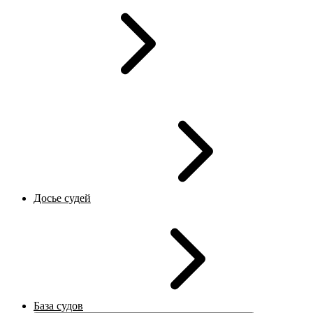
Досье судей
База судов