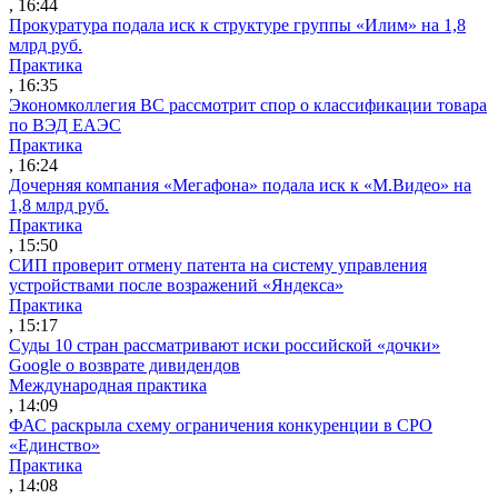
, 16:44
Прокуратура подала иск к структуре группы «Илим» на 1,8
млрд руб.
Практика
, 16:35
Экономколлегия ВС рассмотрит спор о классификации товара
по ВЭД ЕАЭС
Практика
, 16:24
Дочерняя компания «Мегафона» подала иск к «М.Видео» на
1,8 млрд руб.
Практика
, 15:50
СИП проверит отмену патента на систему управления
устройствами после возражений «Яндекса»
Практика
, 15:17
Суды 10 стран рассматривают иски российской «дочки»
Google о возврате дивидендов
Международная практика
, 14:09
ФАС раскрыла схему ограничения конкуренции в СРО
«Единство»
Практика
, 14:08