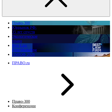
Право-300
Юррынок РФ:
35 лет спустя
Экологическое
право
Best Law
Firm Marketing
ПМЮФ 2026
ПРАВО.ru
Право-300
Конференции