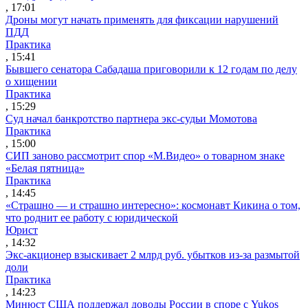
, 17:01
Дроны могут начать применять для фиксации нарушений
ПДД
Практика
, 15:41
Бывшего сенатора Сабадаша приговорили к 12 годам по делу
о хищении
Практика
, 15:29
Суд начал банкротство партнера экс-судьи Момотова
Практика
, 15:00
СИП заново рассмотрит спор «М.Видео» о товарном знаке
«Белая пятница»
Практика
, 14:45
«Страшно — и страшно интересно»: космонавт Кикина о том,
что роднит ее работу с юридической
Юрист
, 14:32
Экс-акционер взыскивает 2 млрд руб. убытков из-за размытой
доли
Практика
, 14:23
Минюст США поддержал доводы России в споре с Yukos