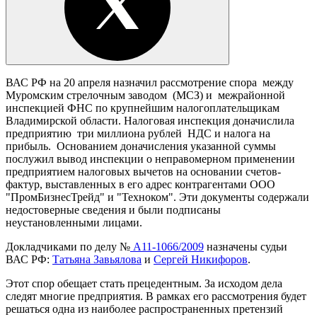
ВАС РФ на 20 апреля назначил рассмотрение спора между
Муромским стрелочным заводом (МСЗ) и межрайонной
инспекцией ФНС по крупнейшим налогоплательщикам
Владимирской области. Налоговая инспекция доначислила
предприятию три миллиона рублей НДС и налога на
прибыль. Основанием доначисления указанной суммы
послужил вывод инспекции о неправомерном применении
предприятием налоговых вычетов на основании счетов-
фактур, выставленных в его адрес контрагентами ООО
"ПромБизнесТрейд" и "Техноком". Эти документы содержали
недостоверные сведения и были подписаны
неустановленными лицами.
Докладчиками по делу №
А11-1066/2009
назначены судьи
ВАС РФ:
Татьяна Завьялова
и
Сергей Никифоров
.
Этот спор обещает стать прецедентным. За исходом дела
следят многие предприятия. В рамках его рассмотрения будет
решаться одна из наиболее распространенных претензий