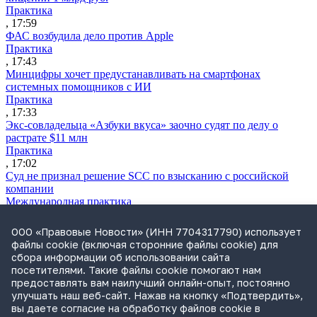
Практика
, 17:59
ФАС возбудила дело против Apple
Практика
, 17:43
Минцифры хочет предустанавливать на смартфонах
системных помощников с ИИ
Практика
, 17:33
Экс-совладельца «Азбуки вкуса» заочно судят по делу о
растрате $11 млн
Практика
, 17:02
Суд не признал решение SCC по взысканию с российской
компании
Международная практика
, 17:01
Дроны могут начать применять для фиксации нарушений
ООО «Правовые Новости» (ИНН 7704317790) использует
ПДД
файлы cookie (включая сторонние файлы cookie) для
Практика
сбора информации об использовании сайта
, 15:41
посетителями. Такие файлы cookie помогают нам
Бывшего сенатора Сабадаша приговорили к 12 годам по делу
предоставлять вам наилучший онлайн-опыт, постоянно
о хищении
улучшать наш веб-сайт. Нажав на кнопку «Подтвердить»,
Практика
вы даете согласие на обработку файлов cookie в
, 15:29