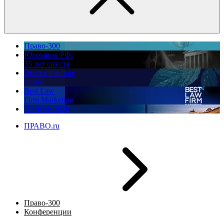
Право-300
Юррынок РФ:
35 лет спустя
Экологическое
право
Best Law
Firm Marketing
ПМЮФ 2026
ПРАВО.ru
Право-300
Конференции