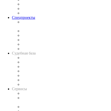
Рынок юридических услуг
Юридическое сообщество
Важнейшие правовые темы в прессе
Спецпроекты
Подкаст «В здравом уме
и твёрдой памяти»
Legal Design
Банкротная панорама
Советы для литигаторов
Сговоры на торгах
Авто
Судебная база
Картотека арбитражных дел
Решения арбитражных судов
Календарь рассмотрения арбитражных дел
Досье судей
Информация о судах
RSS лента новостей
Вакансии для юристов
Сервисы
Справочно-правовая система
Casebook: мониторинг дел
и компаний
Caselook: поиск и анализ практики