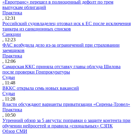
«Евротранс» перешел в полноценный дефолт по трем
выпускам облигаций
Практика
, 12:31
Российский судовладелец отозвал иск к ЕС после исключения
танкера из санкционных списков
Санкции
, 12:23
ФАС возбудила дело из-за ограничений при страховании
заемщиков
Практика
, 12:06
Самарская ККС приняла отставку главы облсуда Шилова
после проверки Генпрокуратуры
Судьи
, 11:48
ВККС открыла семь новых вакансий
Судьи
, 11:28
Власти обсуждают варианты приватизации «Сирены-Трэвел»
Практика
, 10:50
Утренний обзор за 5 августа: поправки о защите контента при
обучении нейросетей и правила «социальных» СЗПК
Обзор СМИ