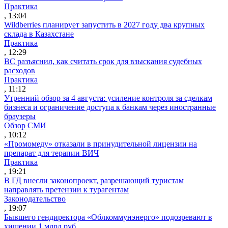
Практика
, 13:04
Wildberries планирует запустить в 2027 году два крупных
склада в Казахстане
Практика
, 12:29
ВС разъяснил, как считать срок для взыскания судебных
расходов
Практика
, 11:12
Утренний обзор за 4 августа: усиление контроля за сделкам
бизнеса и ограничение доступа к банкам через иностранные
браузеры
Обзор СМИ
, 10:12
«Промомеду» отказали в принудительной лицензии на
препарат для терапии ВИЧ
Практика
, 19:21
В ГД внесли законопроект, разрешающий туристам
направлять претензии к турагентам
Законодательство
, 19:07
Бывшего гендиректора «Облкоммунэнерго» подозревают в
хищении 1 млрд руб.