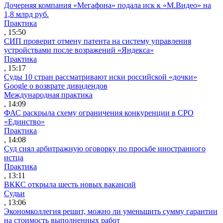
Дочерняя компания «Мегафона» подала иск к «М.Видео» на
1,8 млрд руб.
Практика
, 15:50
СИП проверит отмену патента на систему управления
устройствами после возражений «Яндекса»
Практика
, 15:17
Суды 10 стран рассматривают иски российской «дочки»
Google о возврате дивидендов
Международная практика
, 14:09
ФАС раскрыла схему ограничения конкуренции в СРО
«Единство»
Практика
, 14:08
Суд снял арбитражную оговорку по просьбе иностранного
истца
Практика
, 13:11
ВККС открыла шесть новых вакансий
Судьи
, 13:06
Экономколлегия решит, можно ли уменьшить сумму гарантии
на стоимость выполненных работ