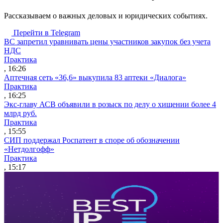
Рассказываем о важных деловых и юридических событиях.
Перейти в Telegram
ВС запретил уравнивать цены участников закупок без учета
НДС
Практика
, 16:26
Аптечная сеть «36,6» выкупила 83 аптеки «Диалога»
Практика
, 16:25
Экс-главу АСВ объявили в розыск по делу о хищении более 4
млрд руб.
Практика
, 15:55
СИП поддержал Роспатент в споре об обозначении
«Нетдолгофф»
Практика
, 15:17