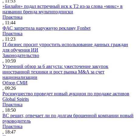
, 11:53
«Билайн» подал встречный иск к Т2 из-за слова «микс» в
названии бренда мультиподписки
Практика
, 11:44
ФАС запретила наружную рекламу Fonbet
Практика
, 11:23
IT-бизнес просит упростить использование данных граждан
для обучения ИИ
Законодательство
, 10:59
Утренний обзор за 6 августа: ужесточение закупок
иностранной техники и рост рынка M&A за счет
национализации
Обзор СМИ
, 09:26
Росимущество проведет новый аукцион по продаже активов
Global Spirits
Практика
, 18:50
ВС решит, отвечает ли по долгам брошенной компании новый
руководитель
Практика
, 18:47