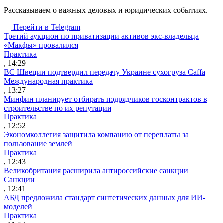
Рассказываем о важных деловых и юридических событиях.
Перейти в Telegram
Третий аукцион по приватизации активов экс-владельца
«Макфы» провалился
Практика
, 14:29
ВС Швеции подтвердил передачу Украине сухогруза Caffa
Международная практика
, 13:27
Минфин планирует отбирать подрядчиков госконтрактов в
строительстве по их репутации
Практика
, 12:52
Экономколлегия защитила компанию от переплаты за
пользование землей
Практика
, 12:43
Великобритания расширила антироссийские санкции
Санкции
, 12:41
АБД предложила стандарт синтетических данных для ИИ-
моделей
Практика