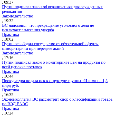
, 09:37
Путин подписал закон об ограничениях для осужденных
релокантов
Законодательство
, 19:32
ВС напомнил, что прекращение уголовного дела не
исключает взыскания ущерба
Практика
, 18:02
Путин освободил государство от обязательной оферты
миноритариям при передаче акций
Законодательство
, 17:16
Путин подписал закон о мониторинге цен на продукты по
всей цепочке поставок
Практика
, 16:44
Прокуратура подала иск к структуре группы «Илим» на 1,8
млрд руб.
Практика
, 16:35
Экономколлегия ВС рассмотрит спор о классификации товара
по ВЭД ЕАЭС
Практика
, 16:24