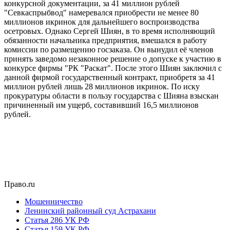
конкурсной документации, за 41 миллион рублей
"Севкаспрыбвод" намеревался приобрести не менее 80
миллионов икринок для дальнейшего воспроизводства
осетровых. Однако Сергей Шиян, в то время исполняющий
обязанности начальника предприятия, вмешался в работу
комиссии по размещению госзаказа. Он вынудил её членов
принять заведомо незаконное решение о допуске к участию в
конкурсе фирмы "РК "Раскат". После этого Шиян заключил с
данной фирмой государственный контракт, приобретя за 41
миллион рублей лишь 28 миллионов икринок. По иску
прокуратуры области в пользу государства с Шияна взыскан
причиненный им ущерб, составивший 16,5 миллионов
рублей.
Право.ru
Мошенничество
Ленинский районный суд Астрахани
Статья 286 УК РФ
Статья 159 УК РФ