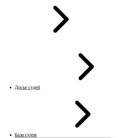
Досье судей
База судов