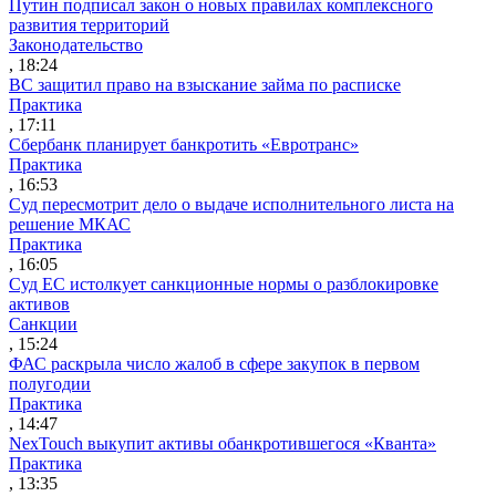
Путин подписал закон о новых правилах комплексного
развития территорий
Законодательство
, 18:24
ВС защитил право на взыскание займа по расписке
Практика
, 17:11
Сбербанк планирует банкротить «Евротранс»
Практика
, 16:53
Суд пересмотрит дело о выдаче исполнительного листа на
решение МКАС
Практика
, 16:05
Суд ЕС истолкует санкционные нормы о разблокировке
активов
Санкции
, 15:24
ФАС раскрыла число жалоб в сфере закупок в первом
полугодии
Практика
, 14:47
NexTouch выкупит активы обанкротившегося «Кванта»
Практика
, 13:35