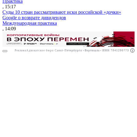
Практика
, 15:17
Суды 10 стран рассматривают иски российской «дочки»
Google о возврате дивидендов
Международная практика
, 14:09
Реклама
Адвокатское бюро Санкт-Петербурга «Вертикаль» ИНН 7841290773
Реклама
АО"Право.ру" ИНН: 7708095468