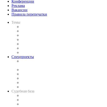
Конференции
Реклама
Вакансии
Правила перепечатки
Темы
Практика
Законодательство
Процесс
Исследования
Рынок юридических услуг
Юридическое сообщество
Важнейшие правовые темы в прессе
Спецпроекты
Подкаст «В здравом уме
и твёрдой памяти»
Legal Design
Банкротная панорама
Советы для литигаторов
Сговоры на торгах
Авто
Судебная база
Картотека арбитражных дел
Решения арбитражных судов
Календарь рассмотрения арбитражных дел