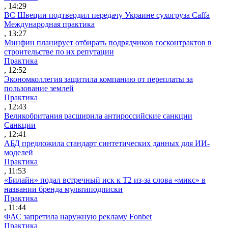
, 14:29
ВС Швеции подтвердил передачу Украине сухогруза Caffa
Международная практика
, 13:27
Минфин планирует отбирать подрядчиков госконтрактов в
строительстве по их репутации
Практика
, 12:52
Экономколлегия защитила компанию от переплаты за
пользование землей
Практика
, 12:43
Великобритания расширила антироссийские санкции
Санкции
, 12:41
АБД предложила стандарт синтетических данных для ИИ-
моделей
Практика
, 11:53
«Билайн» подал встречный иск к Т2 из-за слова «микс» в
названии бренда мультиподписки
Практика
, 11:44
ФАС запретила наружную рекламу Fonbet
Практика