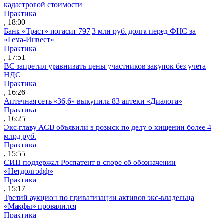
кадастровой стоимости
Практика
, 18:00
Банк «Траст» погасит 797,3 млн руб. долга перед ФНС за
«Гема-Инвест»
Практика
, 17:51
ВС запретил уравнивать цены участников закупок без учета
НДС
Практика
, 16:26
Аптечная сеть «36,6» выкупила 83 аптеки «Диалога»
Практика
, 16:25
Экс-главу АСВ объявили в розыск по делу о хищении более 4
млрд руб.
Практика
, 15:55
СИП поддержал Роспатент в споре об обозначении
«Нетдолгофф»
Практика
, 15:17
Третий аукцион по приватизации активов экс-владельца
«Макфы» провалился
Практика