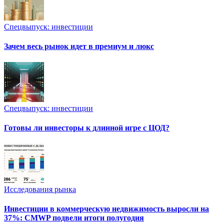
Спецвыпуск: инвестиции
Зачем весь рынок идет в премиум и люкс
Спецвыпуск: инвестиции
Готовы ли инвесторы к длинной игре с ЦОД?
Исследования рынка
Инвестиции в коммерческую недвижимость выросли на
37%: CMWP подвели итоги полугодия