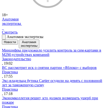
18+
Анатомия
экспертизы
Смотреть
Анатомия экспертизы
Новости
Анатомия
экспертизы
Минцифры предложило усилить контроль за сим-картами в
M2M-устройствах компаний
Законодательство
, 19:02
ВС рассмотрит иск о снятии партии «Яблоко» с выборов
Практика
, 17:55
Экс-владельца бутика Cartier осудили на девять с половиной
лет за таможенную схему
Практика
, 17:18
Экономколлегия решит, кто должен возмещать ущерб при
пожаре
Практика