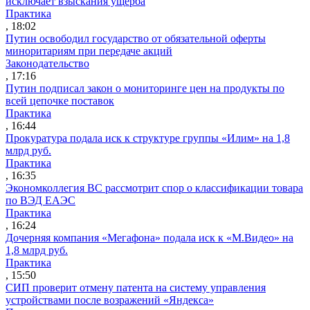
исключает взыскания ущерба
Практика
, 18:02
Путин освободил государство от обязательной оферты
миноритариям при передаче акций
Законодательство
, 17:16
Путин подписал закон о мониторинге цен на продукты по
всей цепочке поставок
Практика
, 16:44
Прокуратура подала иск к структуре группы «Илим» на 1,8
млрд руб.
Практика
, 16:35
Экономколлегия ВС рассмотрит спор о классификации товара
по ВЭД ЕАЭС
Практика
, 16:24
Дочерняя компания «Мегафона» подала иск к «М.Видео» на
1,8 млрд руб.
Практика
, 15:50
СИП проверит отмену патента на систему управления
устройствами после возражений «Яндекса»