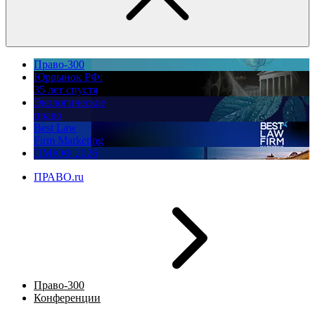
Право-300
Юррынок РФ:
35 лет спустя
Экологическое
право
Best Law
Firm Marketing
ПМЮФ 2026
ПРАВО.ru
Право-300
Конференции