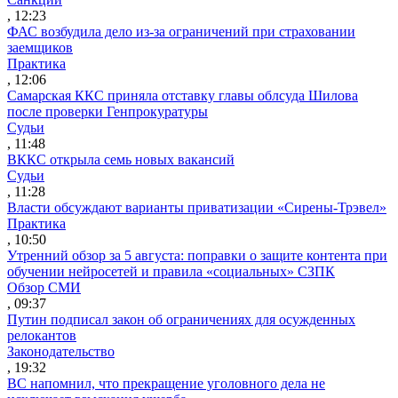
, 12:23
ФАС возбудила дело из-за ограничений при страховании
заемщиков
Практика
, 12:06
Самарская ККС приняла отставку главы облсуда Шилова
после проверки Генпрокуратуры
Судьи
, 11:48
ВККС открыла семь новых вакансий
Судьи
, 11:28
Власти обсуждают варианты приватизации «Сирены-Трэвел»
Практика
, 10:50
Утренний обзор за 5 августа: поправки о защите контента при
обучении нейросетей и правила «социальных» СЗПК
Обзор СМИ
, 09:37
Путин подписал закон об ограничениях для осужденных
релокантов
Законодательство
, 19:32
ВС напомнил, что прекращение уголовного дела не