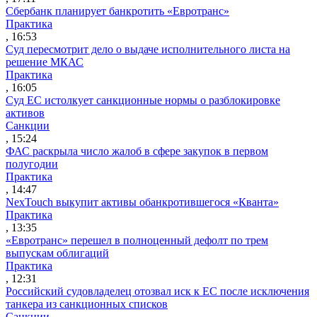
Сбербанк планирует банкротить «Евротранс»
Практика
, 16:53
Суд пересмотрит дело о выдаче исполнительного листа на
решение МКАС
Практика
, 16:05
Суд ЕС истолкует санкционные нормы о разблокировке
активов
Санкции
, 15:24
ФАС раскрыла число жалоб в сфере закупок в первом
полугодии
Практика
, 14:47
NexTouch выкупит активы обанкротившегося «Кванта»
Практика
, 13:35
«Евротранс» перешел в полноценный дефолт по трем
выпускам облигаций
Практика
, 12:31
Российский судовладелец отозвал иск к ЕС после исключения
танкера из санкционных списков
Санкции