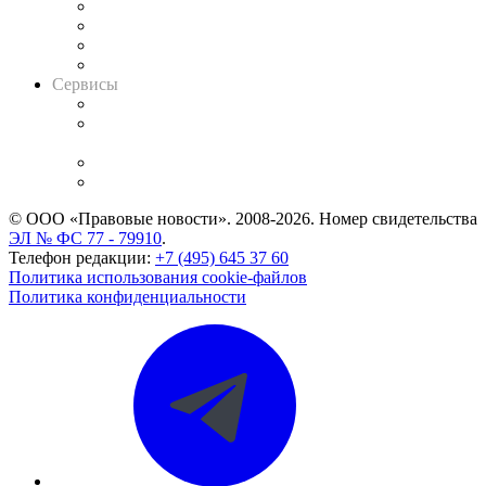
Досье судей
Информация о судах
RSS лента новостей
Вакансии для юристов
Сервисы
Справочно-правовая система
Casebook: мониторинг дел
и компаний
Caselook: поиск и анализ практики
CASE.ONE: управление юридической службой
© ООО «Правовые новости». 2008-2026.
Номер свидетельства
ЭЛ № ФС 77 - 79910
.
Телефон редакции:
+7 (495) 645 37 60
Политика использования cookie-файлов
Политика конфиденциальности