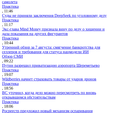
самолета
Практика
, 11:46
Суды не приняли заключения DeepSeek по уголовному делу
Практика
, 11:17
Экс-глава Mind Money признала вину по делу о хищении и
дала показания на других фигурантов
Практика
, 10:44
Утренний обзор за 7 августа: смягчение банкротства для
селлеров и требования для статуса нацмодели ИИ
Обзор СМИ
, 09:22
Путин разрешил приватизацию аэропорта Шереметьево
Практика
, 19:07
Wildberries начнет страховать товары от ударов дронов
Практика
, 18:56
ВС уточнил, когда дело можно пересмотреть по вновь
открывшимся обстоятельствам
Практика
, 18:06
Росреестр предложил новый механизм оспаривания