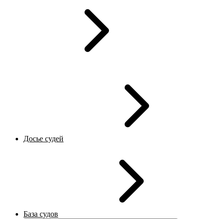
Досье судей
База судов