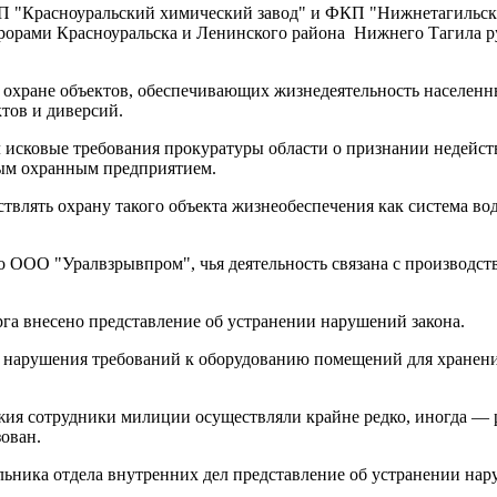
ГУП "Красноуральский химический завод" и ФКП "Нижнетагильск
орами Красноуральска и Ленинского района Нижнего Тагила р
о охране объектов, обеспечивающих жизнедеятельность населе
тов и диверсий.
 исковые требования прокуратуры области о признании недейст
ым охранным предприятием.
ствлять охрану такого объекта жизнеобеспечения как система в
о ООО "Уралвзрывпром", чья деятельность связана с производст
га внесено представление об устранении нарушений закона.
а нарушения требований к оборудованию помещений для хранени
жия сотрудники милиции осуществляли крайне редко, иногда — р
ован.
льника отдела внутренних дел представление об устранении нар