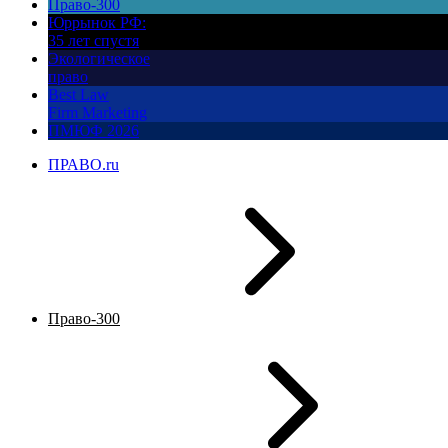
Право-300
Юррынок РФ:
35 лет спустя
Экологическое
право
Best Law
Firm Marketing
ПМЮФ 2026
ПРАВО.ru
Право-300