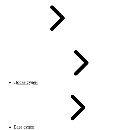
Досье судей
База судов