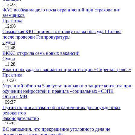
, 12:23
ФАС возбудила дело из-за ограничений при страховании
заемщиков
Практика
, 12:06
Самарская ККС приняла отставку главы облсуда Шилова
после проверки Генпрокуратуры
Судьи
, 11:48
ВККС открыла семь новых вакансий
Судьи
, 11:28
Власти обсуждают варианты приватизации «Сирены-Трэвел»
Практика
, 10:50
Утренний обзор за 5 августа: поправки о защите контента при
обучении нейросетей и правила «социальных» СЗПК
Обзор СМИ
, 09:37
Путин подписал закон об ограничениях для осужденных
релокантов
Законодательство
, 19:32
ВС напомнил, что прекращение уголовного дела не
исключает взыскания ущерба