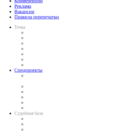
Конференции
Реклама
Вакансии
Правила перепечатки
Темы
Практика
Законодательство
Процесс
Исследования
Рынок юридических услуг
Юридическое сообщество
Важнейшие правовые темы в прессе
Спецпроекты
Подкаст «В здравом уме
и твёрдой памяти»
Legal Design
Банкротная панорама
Советы для литигаторов
Сговоры на торгах
Авто
Судебная база
Картотека арбитражных дел
Решения арбитражных судов
Календарь рассмотрения арбитражных дел