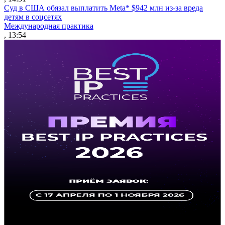
Суд в США обязал выплатить Meta* $942 млн из-за вреда
детям в соцсетях
Международная практика
, 13:54