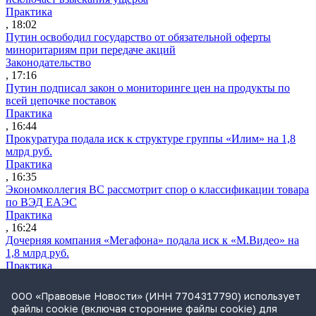
Практика
, 18:02
Путин освободил государство от обязательной оферты
миноритариям при передаче акций
Законодательство
, 17:16
Путин подписал закон о мониторинге цен на продукты по
всей цепочке поставок
Практика
, 16:44
Прокуратура подала иск к структуре группы «Илим» на 1,8
млрд руб.
Практика
, 16:35
Экономколлегия ВС рассмотрит спор о классификации товара
по ВЭД ЕАЭС
Практика
, 16:24
Дочерняя компания «Мегафона» подала иск к «М.Видео» на
1,8 млрд руб.
Практика
, 15:50
СИП проверит отмену патента на систему управления
ООО «Правовые Новости» (ИНН 7704317790) использует
устройствами после возражений «Яндекса»
файлы cookie (включая сторонние файлы cookie) для