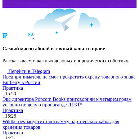
Cамый масштабный и точный канал о праве
Рассказываем о важных деловых и юридических событиях.
Перейти в Telegram
Предприниматель не смог прекратить охрану товарного знака
Burberry в России
Практика
, 15:50
Экс-директора Popcorn Books приговорили к четырем годам
условно по делу о пропаганде ЛГБТ*
Практика
, 15:25
Wildberries запустит программу партнерских хабов для
хранения товаров
Практика
, 14:31