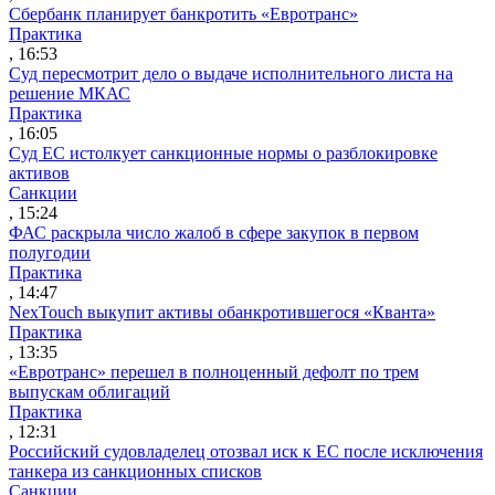
Сбербанк планирует банкротить «Евротранс»
Практика
, 16:53
Суд пересмотрит дело о выдаче исполнительного листа на
решение МКАС
Практика
, 16:05
Суд ЕС истолкует санкционные нормы о разблокировке
активов
Санкции
, 15:24
ФАС раскрыла число жалоб в сфере закупок в первом
полугодии
Практика
, 14:47
NexTouch выкупит активы обанкротившегося «Кванта»
Практика
, 13:35
«Евротранс» перешел в полноценный дефолт по трем
выпускам облигаций
Практика
, 12:31
Российский судовладелец отозвал иск к ЕС после исключения
танкера из санкционных списков
Санкции