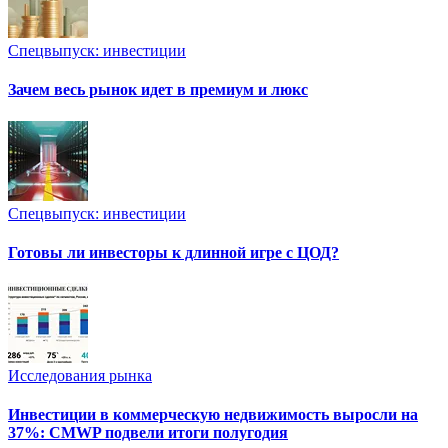
Спецвыпуск: инвестиции
Зачем весь рынок идет в премиум и люкс
Спецвыпуск: инвестиции
Готовы ли инвесторы к длинной игре с ЦОД?
Исследования рынка
Инвестиции в коммерческую недвижимость выросли на
37%: CMWP подвели итоги полугодия