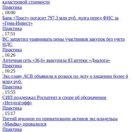
кадастровой стоимости
Практика
, 18:00
Банк «Траст» погасит 797,3 млн руб. долга перед ФНС за
«Гема-Инвест»
Практика
, 17:51
ВС запретил уравнивать цены участников закупок без учета
НДС
Практика
, 16:26
Аптечная сеть «36,6» выкупила 83 аптеки «Диалога»
Практика
, 16:25
Экс-главу АСВ объявили в розыск по делу о хищении более 4
млрд руб.
Практика
, 15:55
СИП поддержал Роспатент в споре об обозначении
«Нетдолгофф»
Практика
, 15:17
Третий аукцион по приватизации активов экс-владельца
«Макфы» провалился
Практика