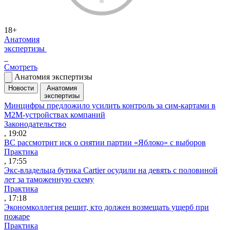
18+
Анатомия
экспертизы
Смотреть
Анатомия экспертизы
Новости
Анатомия
экспертизы
Минцифры предложило усилить контроль за сим-картами в
M2M-устройствах компаний
Законодательство
, 19:02
ВС рассмотрит иск о снятии партии «Яблоко» с выборов
Практика
, 17:55
Экс-владельца бутика Cartier осудили на девять с половиной
лет за таможенную схему
Практика
, 17:18
Экономколлегия решит, кто должен возмещать ущерб при
пожаре
Практика