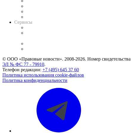
Досье судей
Информация о судах
RSS лента новостей
Вакансии для юристов
Сервисы
Справочно-правовая система
Casebook: мониторинг дел
и компаний
Caselook: поиск и анализ практики
CASE.ONE: управление юридической службой
© ООО «Правовые новости». 2008-2026.
Номер свидетельства
ЭЛ № ФС 77 - 79910
.
Телефон редакции:
+7 (495) 645 37 60
Политика использования cookie-файлов
Политика конфиденциальности