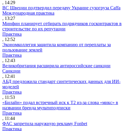
, 14:29
ВС Швеции подтвердил передачу Украине сухогруза Caffa
Международная практика
, 13:27
Минфин планирует отбирать подрядчиков госконтрактов в
строительстве по их репутации
Практика
, 12:52
Экономколлегия защитила компанию от переплаты за
пользование землей
Практика
, 12:43
Великобритания расширила антироссийские санкции
Санкции
, 12:41
АБД предложила стандарт синтетических данных для ИИ-
моделей
Практика
, 11:53
«Билайн» подал встречный иск к Т2 из-за слова «микс» в
названии бренда мультиподписки
Практика
, 11:44
ФАС запретила наружную рекламу Fonbet
Практика