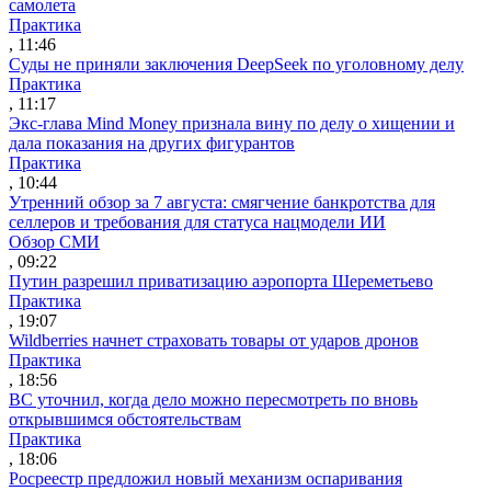
самолета
Практика
, 11:46
Суды не приняли заключения DeepSeek по уголовному делу
Практика
, 11:17
Экс-глава Mind Money признала вину по делу о хищении и
дала показания на других фигурантов
Практика
, 10:44
Утренний обзор за 7 августа: смягчение банкротства для
селлеров и требования для статуса нацмодели ИИ
Обзор СМИ
, 09:22
Путин разрешил приватизацию аэропорта Шереметьево
Практика
, 19:07
Wildberries начнет страховать товары от ударов дронов
Практика
, 18:56
ВС уточнил, когда дело можно пересмотреть по вновь
открывшимся обстоятельствам
Практика
, 18:06
Росреестр предложил новый механизм оспаривания