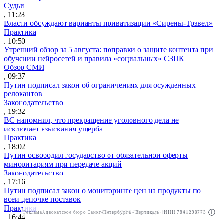
Судьи
, 11:28
Власти обсуждают варианты приватизации «Сирены-Трэвел»
Практика
, 10:50
Утренний обзор за 5 августа: поправки о защите контента при
обучении нейросетей и правила «социальных» СЗПК
Обзор СМИ
, 09:37
Путин подписал закон об ограничениях для осужденных
релокантов
Законодательство
, 19:32
ВС напомнил, что прекращение уголовного дела не
исключает взыскания ущерба
Практика
, 18:02
Путин освободил государство от обязательной оферты
миноритариям при передаче акций
Законодательство
, 17:16
Путин подписал закон о мониторинге цен на продукты по
всей цепочке поставок
Практика
Реклама
Адвокатское бюро Санкт-Петербурга «Вертикаль» ИНН 7841290773
Реклама
ООО "Право.ру" ИНН: 7704835288
, 16:44