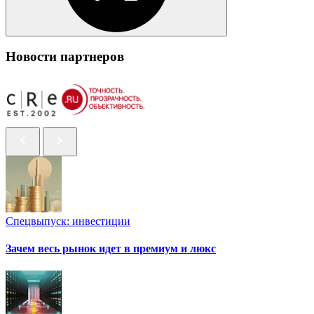
Новости партнеров
Спецвыпуск: инвестиции
Зачем весь рынок идет в премиум и люкс