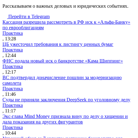
Рассказываем о важных деловых и юридических событиях.
Перейти в Telegram
Кассация разрешила рассмотреть в РФ иск к «Альфа-Банку»
по еврооблигациям
Практика
, 13:28
ЦБ ужесточил требования к листингу ценных бумаг
Практика
, 12:44
ФНС подала новый иск о банкротстве «Кама Шиппинг»
Практика
, 12:17
ВС подтвердил доначисление пошлин за модернизацию
самолета
Практика
, 11:46
Суды не приняли заключения DeepSeek по уголовному делу
Практика
, 11:17
Экс-глава Mind Money признала вину по делу о хищении и
дала показания на других фигурантов
Практика
, 10:44