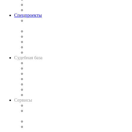
Юридическое сообщество
Важнейшие правовые темы в прессе
Спецпроекты
Подкаст «В здравом уме
и твёрдой памяти»
Legal Design
Банкротная панорама
Советы для литигаторов
Сговоры на торгах
Авто
Судебная база
Картотека арбитражных дел
Решения арбитражных судов
Календарь рассмотрения арбитражных дел
Досье судей
Информация о судах
RSS лента новостей
Вакансии для юристов
Сервисы
Справочно-правовая система
Casebook: мониторинг дел
и компаний
Caselook: поиск и анализ практики
CASE.ONE: управление юридической службой