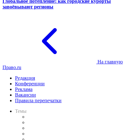
Глобальное потепление: как городские курорты
завоёвывают регионы
На главную
Право.ru
Редакция
Конференции
Реклама
Вакансии
Правила перепечатки
Темы
Практика
Законодательство
Процесс
Исследования
Рынок юридических услуг