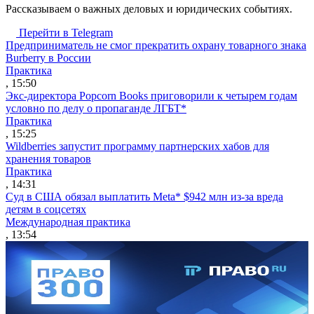
Рассказываем о важных деловых и юридических событиях.
Перейти в Telegram
Предприниматель не смог прекратить охрану товарного знака
Burberry в России
Практика
, 15:50
Экс-директора Popcorn Books приговорили к четырем годам
условно по делу о пропаганде ЛГБТ*
Практика
, 15:25
Wildberries запустит программу партнерских хабов для
хранения товаров
Практика
, 14:31
Суд в США обязал выплатить Meta* $942 млн из-за вреда
детям в соцсетях
Международная практика
, 13:54