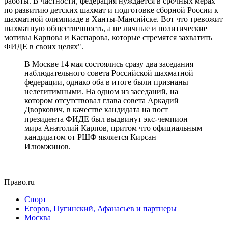
работы. В частности, федерация нуждается в срочных мерах
по развитию детских шахмат и подготовке сборной России к
шахматной олимпиаде в Ханты-Мансийске. Вот что тревожит
шахматную общественность, а не личные и политические
мотивы Карпова и Каспарова, которые стремятся захватить
ФИДЕ в своих целях".
В Москве 14 мая состоялись сразу два заседания
наблюдательного совета Российской шахматной
федерации, однако оба в итоге были признаны
нелегитимными. На одном из заседаний, на
котором отсутствовал глава совета Аркадий
Дворкович, в качестве кандидата на пост
президента ФИДЕ был выдвинут экс-чемпион
мира Анатолий Карпов, притом что официальным
кандидатом от РШФ является Кирсан
Илюмжинов.
Право.ru
Спорт
Егоров, Пугинский, Афанасьев и партнеры
Москва