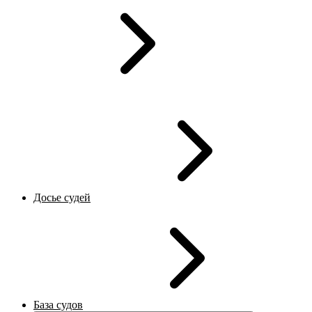
Досье судей
База судов