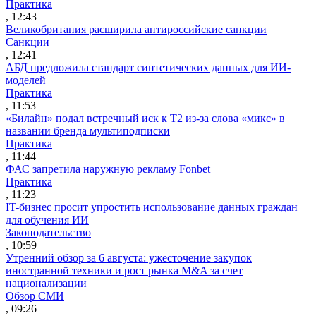
Практика
, 12:43
Великобритания расширила антироссийские санкции
Санкции
, 12:41
АБД предложила стандарт синтетических данных для ИИ-
моделей
Практика
, 11:53
«Билайн» подал встречный иск к Т2 из-за слова «микс» в
названии бренда мультиподписки
Практика
, 11:44
ФАС запретила наружную рекламу Fonbet
Практика
, 11:23
IT-бизнес просит упростить использование данных граждан
для обучения ИИ
Законодательство
, 10:59
Утренний обзор за 6 августа: ужесточение закупок
иностранной техники и рост рынка M&A за счет
национализации
Обзор СМИ
, 09:26