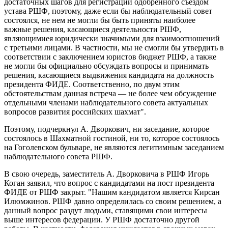
достаточных шагов для регистрации одобренного съездом
устава РШФ, поэтому, даже если бы наблюдательный совет
состоялся, не нем не могли бы быть приняты наиболее
важные решения, касающиеся деятельности РШФ,
являющимиея юридически значимыми для взаимоотношений
с третьими лицами. В частности, мы не смогли бы утвердить в
соответствии с заключением юристов бюджет РШФ, а также
не могли бы официально обсуждать вопросы и принимать
решения, касающиеся выдвижения кандидата на должность
президента ФИДЕ. Соответственно, по двум этим
обстоятельствам данная встреча — не более чем обсуждение
отдельными членами наблюдательного совета актуальных
вопросов развития российских шахмат".
Поэтому, подчеркнул А. Дворкович, ни заседание, которое
состоялось в Шахматной гостиной, ни то, которое состоялось
на Гоголевском бульваре, не являются легитимным заседанием
наблюдательного совета РШФ.
В свою очередь, заместитель А. Дворковича в РШФ Игорь
Коган заявил, что вопрос с кандидатами на пост президента
ФИДЕ от РШФ закрыт. "Нашим кандидатом является Кирсан
Илюмжинов. РШФ давно определилась со своим решением, а
данный вопрос раздут людьми, ставящими свои интересы
выше интересов федерации. У РШФ достаточно другой