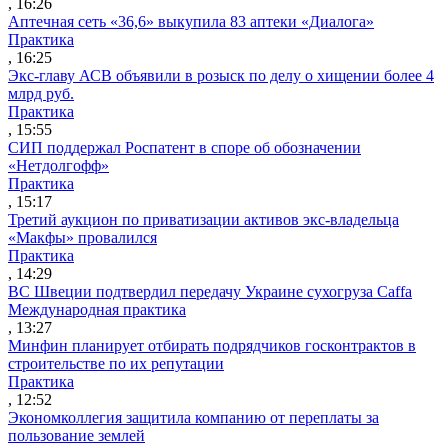
, 16:26
Аптечная сеть «36,6» выкупила 83 аптеки «Диалога»
Практика
, 16:25
Экс-главу АСВ объявили в розыск по делу о хищении более 4
млрд руб.
Практика
, 15:55
СИП поддержал Роспатент в споре об обозначении
«Нетдолгофф»
Практика
, 15:17
Третий аукцион по приватизации активов экс-владельца
«Макфы» провалился
Практика
, 14:29
ВС Швеции подтвердил передачу Украине сухогруза Caffa
Международная практика
, 13:27
Минфин планирует отбирать подрядчиков госконтрактов в
строительстве по их репутации
Практика
, 12:52
Экономколлегия защитила компанию от переплаты за
пользование землей