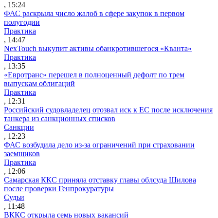
, 15:24
ФАС раскрыла число жалоб в сфере закупок в первом
полугодии
Практика
, 14:47
NexTouch выкупит активы обанкротившегося «Кванта»
Практика
, 13:35
«Евротранс» перешел в полноценный дефолт по трем
выпускам облигаций
Практика
, 12:31
Российский судовладелец отозвал иск к ЕС после исключения
танкера из санкционных списков
Санкции
, 12:23
ФАС возбудила дело из-за ограничений при страховании
заемщиков
Практика
, 12:06
Самарская ККС приняла отставку главы облсуда Шилова
после проверки Генпрокуратуры
Судьи
, 11:48
ВККС открыла семь новых вакансий