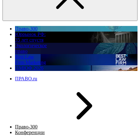
Право-300
Юррынок РФ:
35 лет спустя
Экологическое
право
Best Law
Firm Marketing
ПМЮФ 2026
ПРАВО.ru
Право-300
Конференции