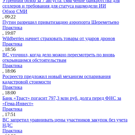
Утренний обзор за 7 августа: смягчение банкротства для
селлеров и требования для статуса нацмодели ИИ
Обзор СМИ
, 09:22
Путин разрешил приватизацию аэропорта Шереметьево
Практика
, 19:07
Wildberries начнет страховать товары от ударов дронов
Практика
, 18:56
ВС уточнил, когда дело можно пересмотреть по вновь
открывшимся обстоятельствам
Практика
, 18:06
Росреестр предложил новый механизм оспаривания
кадастровой стоимости
Практика
, 18:00
Банк «Траст» погасит 797,3 млн руб. долга перед ФНС за
«Гема-Инвест»
Практика
, 17:51
ВС запретил уравнивать цены участников закупок без учета
НДС
Практика