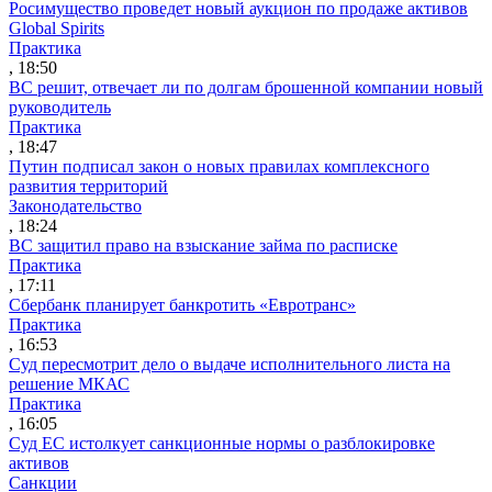
Росимущество проведет новый аукцион по продаже активов
Global Spirits
Практика
, 18:50
ВС решит, отвечает ли по долгам брошенной компании новый
руководитель
Практика
, 18:47
Путин подписал закон о новых правилах комплексного
развития территорий
Законодательство
, 18:24
ВС защитил право на взыскание займа по расписке
Практика
, 17:11
Сбербанк планирует банкротить «Евротранс»
Практика
, 16:53
Суд пересмотрит дело о выдаче исполнительного листа на
решение МКАС
Практика
, 16:05
Суд ЕС истолкует санкционные нормы о разблокировке
активов
Санкции